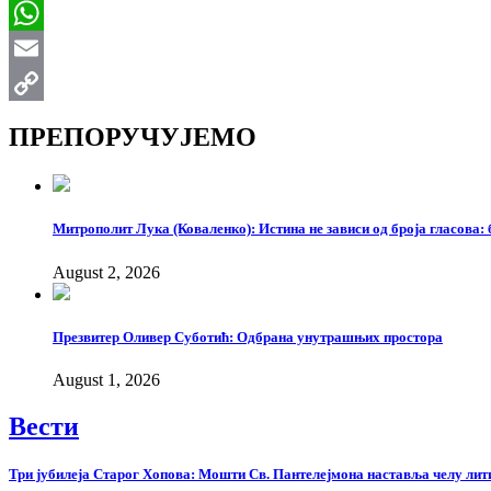
Viber
WhatsApp
Email
Copy
ПРЕПОРУЧУЈЕМО
Link
Митрополит Лука (Коваленко): Истина не зависи од броја гласова: 
August 2, 2026
Презвитер Оливер Суботић: Одбрана унутрашњих простора
August 1, 2026
Вести
Три јубилеја Старог Хопова: Мошти Св. Пантелејмона наставља челу лит