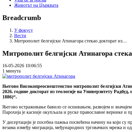
Животът на Църквата
Breadcrumb
У фокусу
Вести
Митрополит белгијски Атинагора стекао докторат из…
Митрополит белгијски Атинагора стекао
16-05-2026 10:06:55
1 минута
Његово Високопреосвештенство митрополит белгијски Атинаг
2026. године докторат из теологије на Универзитету Радбуд
1886)“.
Његово истраживање бавило се оснивањем, развојем и значајем
Парохија је касније окупљала и руске православне вернике и п
У дисертацији је посебна пажња посвећена начину на који су 
везама између миграција, међународних трговачких мрежа и о