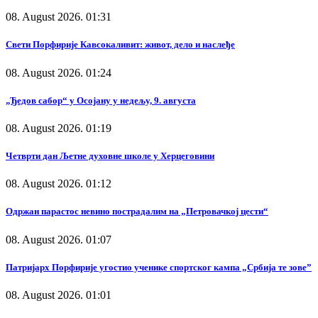
08. August 2026. 01:31
Свети Порфирије Кавсокаливит: живот, дело и наслеђе
08. August 2026. 01:24
„Ђедов сабор“ у Осојану у недељу, 9. августа
08. August 2026. 01:19
Четврти дан Љетне духовне школе у Херцеговини
08. August 2026. 01:12
Одржан парастос невино пострадалим на „Петровачкој цести“
08. August 2026. 01:07
Патријарх Порфирије угостио ученике спортског кампа „Србија те зове”
08. August 2026. 01:01