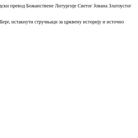
дски превод Божанствене Литургије Светог Јована Златоустог
ерг, истакнути стручњаци за црквену историју и источно