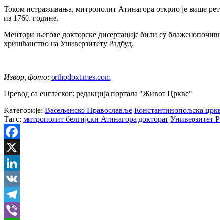
Током истраживања, митрополит Атинагора открио је више ретк
из 1760. године.
Ментори његове докторске дисертације били су блаженопочивш
хришћанство на Универзитету Радбуд.
Извор, фото
:
orthodoxtimes.com
Превод са енглеског: редакција портала "Живот Цркве"
Категорије:
Васељенско Православље
Константинопољска црк
Тагс:
митрополит белгијски Атинагора
докторат
Универзитет Р
Facebook
X
LinkedIn
VK
Telegram