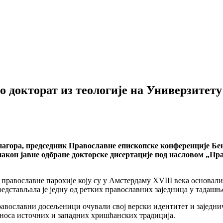
 докторат из теологије на Универзитету
ора, председник Православне епископске конференције Бенел
, након јавне одбране докторске дисертације под насловом „П
 православне парохије коју су у Амстердаму XVIII века основал
редстављала је једну од ретких православних заједница у тадашњ
православни досељеници очували свој верски идентитет и зајед
дноса источних и западних хришћанских традиција.