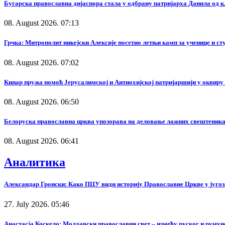
Бугарска православна дијаспора стала у одбрану патријарха Данила од 
08. August 2026. 07:13
Грчка: Митрополит никејски Алексије посетио летњи камп за ученице и с
08. August 2026. 07:02
Кипар пружа помоћ Јерусалимској и Антиохијској патријаршији у оквир
08. August 2026. 06:50
Белоруска православна црква упозорава на деловање лажних свештеника
08. August 2026. 06:41
Аналитика
Александар Гронски: Како ПЦУ види историју Православне Цркве у југоз
27. July 2026. 05:46
Анастасја Коскело: Молдавски православни свет – између руског и румунс