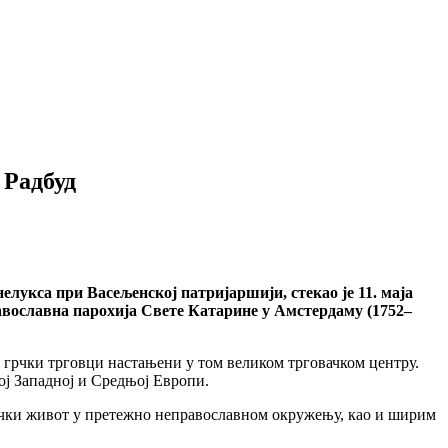
 Радбуд
укса при Васељенској патријаршији, стекао је 11. маја
равославна парохија Свете Катарине у Амстердаму (1752–
и грчки трговци настањени у том великом трговачком центру.
ој Западној и Средњој Европи.
нички живот у претежно неправославном окружењу, као и ширим