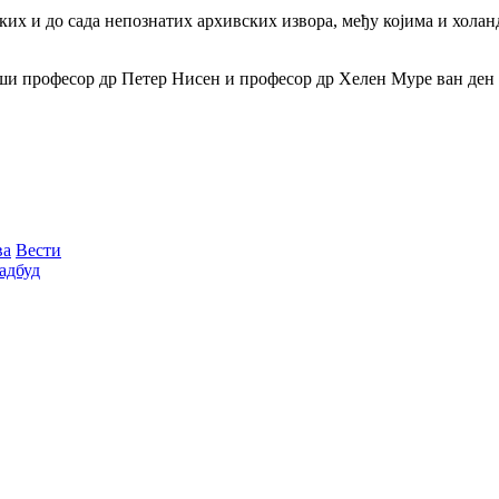
их и до сада непознатих архивских извора, међу којима и холан
и професор др Петер Нисен и професор др Хелен Муре ван ден Б
ва
Вести
адбуд