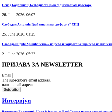
Ненад Бадовинац: Безбедност Цркве у дигиталном простору
26. June 2026. 06:07
Слободан Антонић: Грађанистичка „реформа“ СПЦ
25. June 2026. 01:25
Слободан Ерић: Хришћанство – највећа и најпрогоњенија вера на планети
21. June 2026. 05:23
ПРИЈАВА ЗА NEWSLETTER
Email
The subscriber's email address.
ваша е-mail адреса
Интервјуи
Валентина Булатовић: Чува је још само Бог! Српска царска задужбина кој