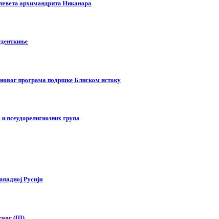
клевета архимандрита Никанора
туденткиње
у новог програма подршке Блиском истоку
 и псеудорелигиозних група
ападној Русији
ког (III)