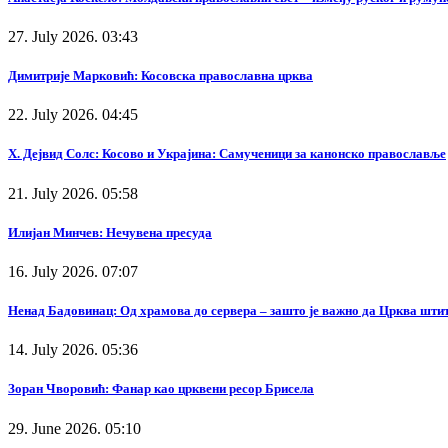
27. July 2026. 03:43
Димитрије Марковић: Косовска православна црква
22. July 2026. 04:45
Х. Дејвид Солс: Косово и Украјина: Самученици за канонско православље
21. July 2026. 05:58
Илијан Минчев: Нечувена пресуда
16. July 2026. 07:07
Ненад Бадовинац: Од храмова до сервера – зашто је важно да Црква штит
14. July 2026. 05:36
Зоран Чворовић: Фанар као црквени ресор Брисела
29. June 2026. 05:10