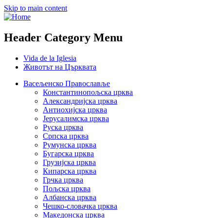
Skip to main content
Header Category Menu
Vida de la Iglesia
Животът на Църквата
Васељенско Православље
Константинопољска црква
Александријска црква
Антиохијска црква
Јерусалимска црква
Руска црква
Српска црква
Румунска црква
Бугарска црква
Грузијска црква
Кипарска црква
Грчка црква
Пољска црква
Албанска црква
Чешко-словачка црква
Македонска црква