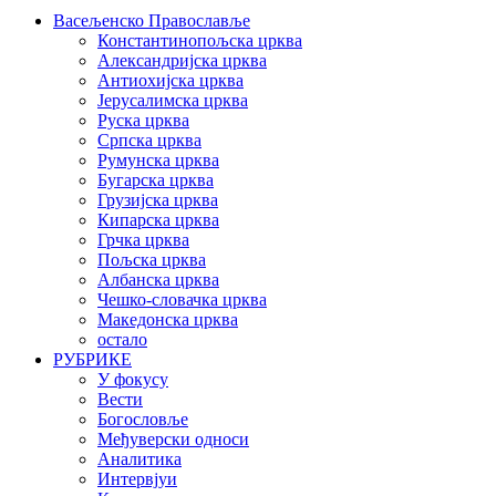
Васељенско Православље
Константинопољска црква
Александријска црква
Антиохијска црква
Јерусалимска црква
Руска црква
Српска црква
Румунска црква
Бугарска црква
Грузијска црква
Кипарска црква
Грчка црква
Пољска црква
Албанска црква
Чешко-словачка црква
Македонска црква
остало
РУБРИКЕ
У фокусу
Вести
Богословље
Међуверски односи
Аналитика
Интервјуи