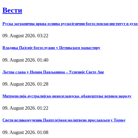
Вести
Руска загранична црква оснива рускојезични богословски институт и дух
09. August 2026. 03:22
Владика Пајсије богослужио у Цетињском манастиру
09. August 2026. 01:40
Љетна слава у Новим Пављанима – Успеније Свете Ане
09. August 2026. 01:28
Митрополија аустралијско-новозеландска, обавештење верном народу
09. August 2026. 01:22
Свети великомученик Пантелејмон молитвено прослављен у Торњу
09. August 2026. 01:08