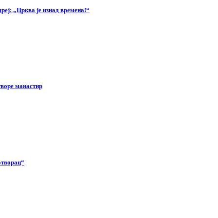
еј: „Црква је изнад времена!“
творе манастир
отворац“