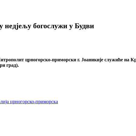
 недјељу богослужи у Будви
рополит црногорско-приморски г. Јоаникије служиће на Крс
ри град).
лија црногорско-приморска