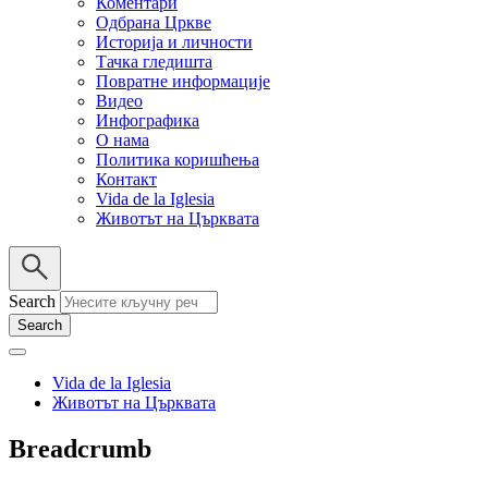
Коментари
Одбрана Цркве
Историја и личности
Тачка гледишта
Повратне информације
Видео
Инфографика
О нама
Политика коришћења
Контакт
Vida de la Iglesia
Животът на Църквата
Search
Vida de la Iglesia
Животът на Църквата
Breadcrumb