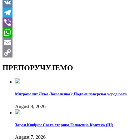
LinkedIn
VK
Telegram
Viber
WhatsApp
Email
Copy
ПРЕПОРУЧУЈЕМО
Link
Митрополит Лука (Коваленко): Подвиг поверења усред рата
August 9, 2026
Зоран Кинђић: Света старица Галактија Критска (III)
August 7, 2026