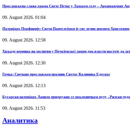
Прослављена слава храма Свете Петке у Лапљем селу – Архимандрит Андр
09. August 2026. 01:04
Патријарх Порфирије: Свети Пантелејмон је све лечио именом Христовим
09. August 2026. 12:58
Хиљаде верника на молитви у Почајевској лаври док власти настоје да за
09. August 2026. 12:30
Грчка: Свечано прослављен празник Светог Калиника Едеског
09. August 2026. 12:13
Бугарски патријарх Данило придружио се поклоничком путу „Рилски чуд
09. August 2026. 11:53
Аналитика