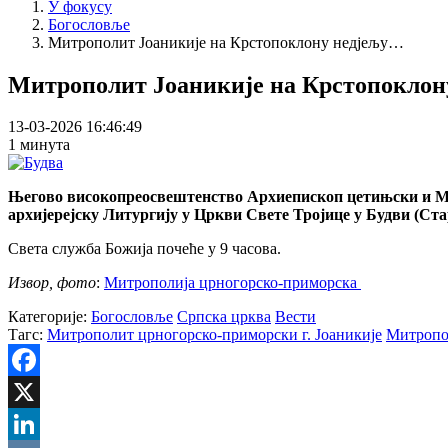
У фокусу
Богословље
Митрополит Јоаникије на Крстопоклону недјељу…
Митрополит Јоаникије на Крстопоклону
13-03-2026 16:46:49
1 минута
Његово високопреосвештенство Архиепископ цетињски и Мит
архијерејску Литургију у Цркви Свете Тројице у Будви (Ста
Света служба Божија почеће у 9 часова.
Извор, фото
:
Митрополија црногорско-приморска
Категорије:
Богословље
Српска црква
Вести
Тагс:
Митрополит црногорско-приморски г. Јоаникије
Митропо
Facebook
X