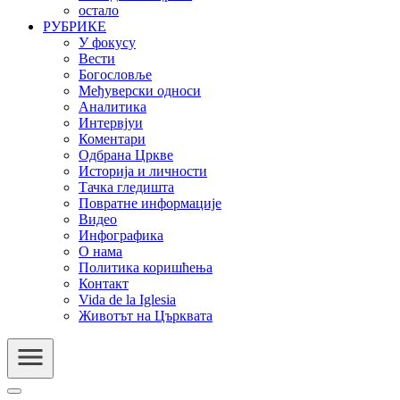
остало
РУБРИКЕ
У фокусу
Вести
Богословље
Међуверски односи
Аналитика
Интервјуи
Коментари
Одбрана Цркве
Историја и личности
Тачка гледишта
Повратне информације
Видео
Инфографика
О нама
Политика коришћења
Контакт
Vida de la Iglesia
Животът на Църквата