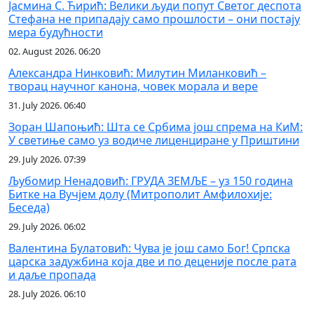
Јасмина С. Ћирић: Велики људи попут Светог деспота
Стефана не припадају само прошлости – они постају
мера будућности
02. August 2026. 06:20
Александра Нинковић: Милутин Миланковић –
творац научног канона, човек морала и вере
31. July 2026. 06:40
Зоран Шапоњић: Шта се Србима још спрема на КиМ:
У светиње само уз водиче лиценциране у Приштини
29. July 2026. 07:39
Љубомир Ненадовић: ГРУДА ЗЕМЉЕ – уз 150 година
Битке на Вучјем долу (Митрополит Амфилохије:
Беседа)
29. July 2026. 06:02
Валентина Булатовић: Чува је још само Бог! Српска
царска задужбина која две и по деценије после рата
и даље пропада
28. July 2026. 06:10