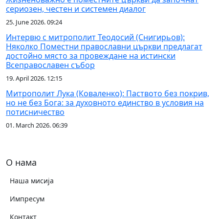
сериозен, честен и системен диалог
25. June 2026. 09:24
Интервю с митрополит Теодосий (Снигирьов):
Няколко Поместни православни църкви предлагат
достойно място за провеждане на истински
Всеправославен събор
19. April 2026. 12:15
Митрополит Лука (Коваленко): Паството без покрив,
но не без Бога: за духовното единство в условия на
потисничество
01. March 2026. 06:39
О нама
Наша мисија
Импресум
Контакт