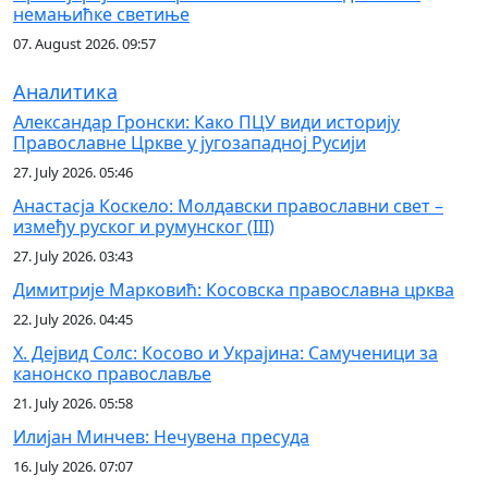
немањићке светиње
07. August 2026. 09:57
Аналитика
Александар Гронски: Како ПЦУ види историју
Православне Цркве у југозападној Русији
27. July 2026. 05:46
Анастасја Коскело: Молдавски православни свет –
између руског и румунског (III)
27. July 2026. 03:43
Димитрије Марковић: Косовска православна црква
22. July 2026. 04:45
Х. Дејвид Солс: Косово и Украјина: Самученици за
канонско православље
21. July 2026. 05:58
Илијан Минчев: Нечувена пресуда
16. July 2026. 07:07