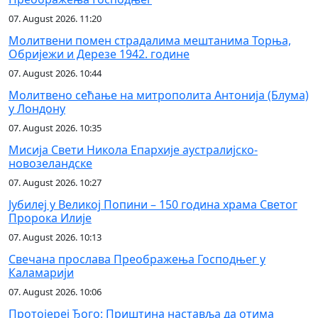
07. August 2026. 11:20
Молитвени помен страдалима мештанима Торња,
Обријежи и Дерезе 1942. године
07. August 2026. 10:44
Молитвено сећање на митрополита Антонија (Блума)
у Лондону
07. August 2026. 10:35
Мисија Свети Никола Епархије аустралијско-
новозеландске
07. August 2026. 10:27
Јубилеј у Великој Попини – 150 година храма Светог
Пророка Илије
07. August 2026. 10:13
Свечана прослава Преображења Господњег у
Каламарији
07. August 2026. 10:06
Протојереј Ђого: Приштина наставља да отима