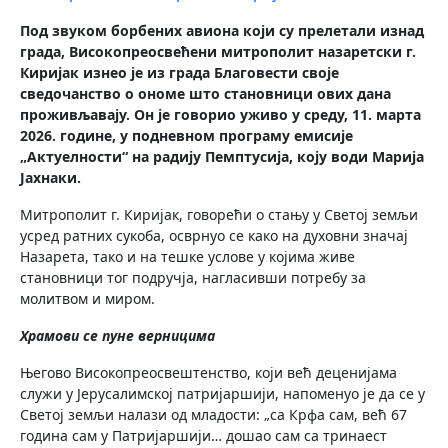
Под звуком борбених авиона који су прелетали изнад
града, Високопреосвећени митрополит назаретски г.
Киријак изнео је из града Благовести своје
сведочанство о ономе што становници ових дана
проживљавају. Он је говорио уживо у среду, 11. марта
2026. године, у подневном програму емисије
„Актуелности“ на радију Пемптусија, коју води Марија
Јахнаки.
Митрополит г. Киријак, говорећи о стању у Светој земљи
усред ратних сукоба, осврнуо се како на духовни значај
Назарета, тако и на тешке услове у којима живе
становници тог подручја, нагласивши потребу за
молитвом и миром.
Храмови се пуне верницима
Његово Високопреосвештенство, који већ деценијама
служи у Јерусалимској патријаршији, напоменуо је да се у
Светој земљи налази од младости: „са Крфа сам, већ 67
година сам у Патријаршији… дошао сам са тринаест