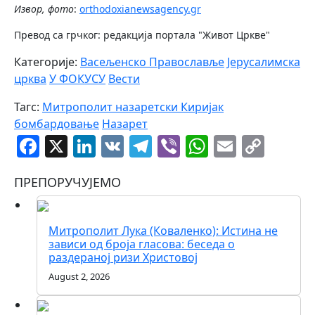
Извор, фото
:
orthodoxianewsagency.gr
Превод са грчког: редакција портала "Живот Цркве"
Категорије:
Васељенско Православље
Јерусалимска
црква
У ФОКУСУ
Вести
Тагс:
Митрополит назаретски Киријак
бомбардовање
Назарет
Facebook
X
LinkedIn
VK
Telegram
Viber
WhatsAp
Email
Cop
Link
ПРЕПОРУЧУЈЕМО
Митрополит Лука (Коваленко): Истина не
зависи од броја гласова: беседа о
раздераној ризи Христовој
August 2, 2026