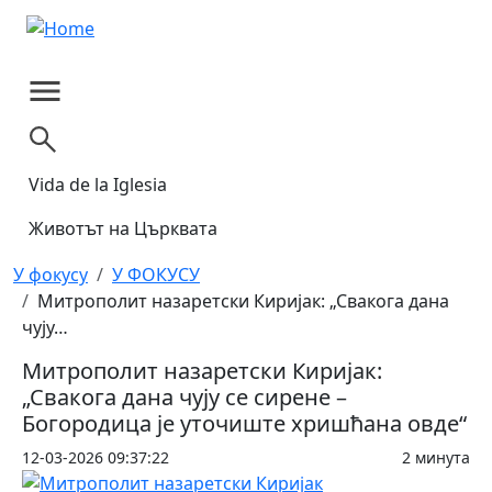
Skip to main content
Vida de la Iglesia
Животът на Църквата
Breadcrumb
У фокусу
У ФОКУСУ
Митрополит назаретски Киријак: „Свакога дана
чују…
Митрополит назаретски Киријак:
„Свакога дана чују се сирене –
Богородица је уточиште хришћана овде“
12-03-2026 09:37:22
2 минута