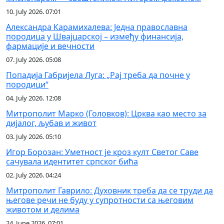
10. July 2026. 07:01
Александра Карамихалева: Једна православна
породица у Швајцарској – између финансија,
фармације и вечности
07. July 2026. 05:08
Попадија Габријела Луга: „Рај треба да почне у
породици“
04. July 2026. 12:08
Митрополит Марко (Головков): Црква као место за
дијалог, љубав и живот
03. July 2026. 05:10
Игор Борозан: Уметност је кроз култ Светог Саве
сачувала идентитет српског бића
02. July 2026. 04:24
Митрополит Гаврило: Духовник треба да се труди да
његове речи не буду у супротности са његовим
животом и делима
24. June 2026. 07:01