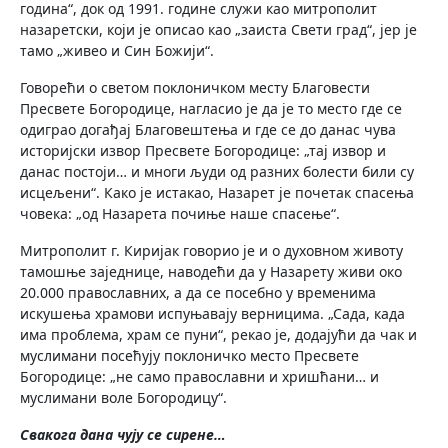
година“, док од 1991. године служи као митрополит
назаретски, који је описао као „заиста Свети град“, јер је
тамо „живео и Син Божији“.
Говорећи о светом поклоничком месту Благовести
Пресвете Богородице, нагласио је да је то место где се
одиграо догађај Благовештења и где се до данас чува
историјски извор Пресвете Богородице: „тај извор и
данас постоји… и многи људи од разних болести били су
исцељени“. Како је истакао, Назарет је почетак спасења
човека: „од Назарета почиње наше спасење“.
Митрополит г. Киријак говорио је и о духовном животу
тамошње заједнице, наводећи да у Назарету живи око
20.000 православних, а да се посебно у временима
искушења храмови испуњавају верницима. „Сада, када
има проблема, храм се пуни“, рекао је, додајући да чак и
муслимани посећују поклоничко место Пресвете
Богородице: „не само православни и хришћани… и
муслимани воле Богородицу“.
Свакога дана чују се сирене…