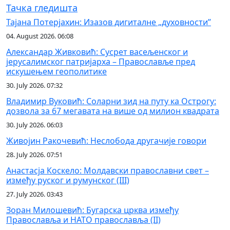
Тачка гледишта
Тајана Потерјахин: Изазов дигиталне „духовности”
04. August 2026. 06:08
Александар Живковић: Сусрет васељенског и
јерусалимског патријарха – Православље пред
искушењем геополитике
30. July 2026. 07:32
Владимир Вуковић: Соларни зид на путу ка Острогу:
дозвола за 67 мегавата на више од милион квадрата
30. July 2026. 06:03
Живојин Ракочевић: Неслобода другачије говори
28. July 2026. 07:51
Анастасја Коскело: Молдавски православни свет –
између руског и румунског (III)
27. July 2026. 03:43
Зоран Милошевић: Бугарска црква између
Православља и НАТО православља (II)