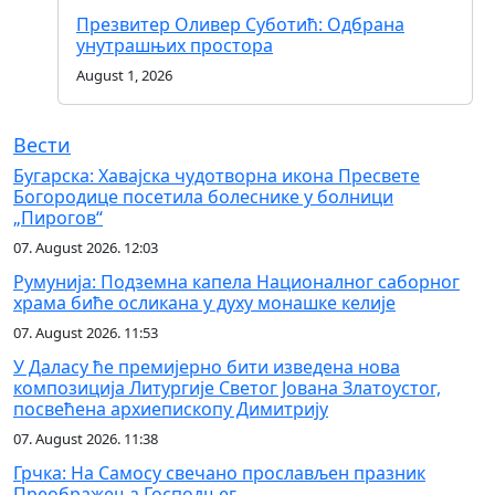
Презвитер Оливер Суботић: Одбрана
унутрашњих простора
August 1, 2026
Вести
Бугарска: Хавајска чудотворна икона Пресвете
Богородице посетила болеснике у болници
„Пирогов“
07. August 2026. 12:03
Румунија: Подземна капела Националног саборног
храма биће осликана у духу монашке келије
07. August 2026. 11:53
У Даласу ће премијерно бити изведена нова
композиција Литургије Светог Јована Златоустог,
посвећена архиепископу Димитрију
07. August 2026. 11:38
Грчка: На Самосу свечано прослављен празник
Преображења Господњег