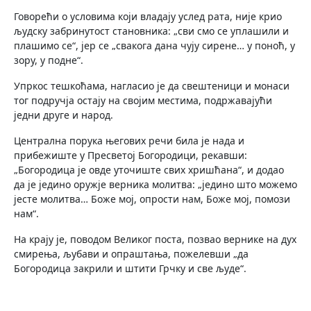
Говорећи о условима који владају услед рата, није крио
људску забринутост становника: „сви смо се уплашили и
плашимо се“, јер се „свакога дана чују сирене… у поноћ, у
зору, у подне“.
Упркос тешкоћама, нагласио је да свештеници и монаси
тог подручја остају на својим местима, подржавајући
једни друге и народ.
Централна порука његових речи била је нада и
прибежиште у Пресветој Богородици, рекавши:
„Богородица је овде уточиште свих хришћана“, и додао
да је једино оружје верника молитва: „једино што можемо
јесте молитва… Боже мој, опрости нам, Боже мој, помози
нам“.
На крају је, поводом Великог поста, позвао вернике на дух
смирења, љубави и опраштања, пожелевши „да
Богородица закрили и штити Грчку и све људе“.