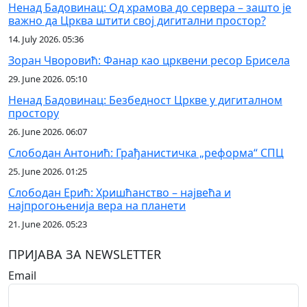
Ненад Бадовинац: Од храмова до сервера – зашто је
важно да Црква штити свој дигитални простор?
14. July 2026. 05:36
Зоран Чворовић: Фанар као црквени ресор Брисела
29. June 2026. 05:10
Ненад Бадовинац: Безбедност Цркве у дигиталном
простору
26. June 2026. 06:07
Слободан Антонић: Грађанистичка „реформа“ СПЦ
25. June 2026. 01:25
Слободан Ерић: Хришћанство – највећа и
најпрогоњенија вера на планети
21. June 2026. 05:23
ПРИЈАВА ЗА NEWSLETTER
Email