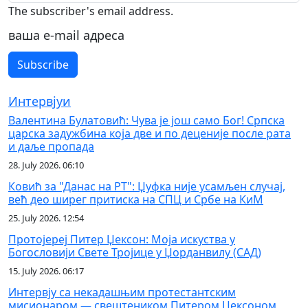
The subscriber's email address.
ваша е-mail адреса
Интервјуи
Валентина Булатовић: Чува је још само Бог! Српска
царска задужбина која две и по деценије после рата
и даље пропада
28. July 2026. 06:10
Ковић за "Данас на РТ": Џуфка није усамљен случај,
већ део ширег притиска на СПЦ и Србе на КиМ
25. July 2026. 12:54
Протојереј Питер Џексон: Моја искуства у
Богословији Свете Тројице у Џорданвилу (САД)
15. July 2026. 06:17
Интервју са некадашњим протестантским
мисионаром — свештеником Питером Џексоном