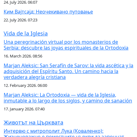
24. July 2026. 06:07
Ким Вајтсајд: Неочекивано путовање
22. July 2026. 07:23
Vida de la Iglesia
Una peregrinación virtual por los monasterios de
Serbia: descubre las joyas espirituales de la Ortodoxia
16. March 2026. 08:56
Marjan Aleksic: San Serafín de Sarov: la vida ascética y la
adquisición del Espíritu Santo. Un camino hacia la
verdadera alegría cristiana
12. February 2026. 06:00
Marjan Aleksic: La Ortodoxia — vida de la Iglesia,
inmutable a lo largo de los siglos, y camino de sanación
17. January 2026. 07:40
Животът на Църквата
Интервю с митрополит Лука (Коваленко):
Жизненоважно е поместните църкви да започнат