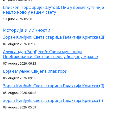
Епископ Порфирије (Шутов): Пир у време куге није
нешто ново у нашем свету
19. June 2026. 05:30
Историја и личности
Зоран Кинђић: Света старица Галактија Критска (III)
07. August 2026. 07:56
Александар Ђорђевић: Свети мученици
Пребиловачки: Светлост вере у бездану мржње
07. August 2026. 06:33
Бојан Муњин: Свијећа ипак гори
06. August 2026. 09:05
Зоран Кинђић: Света старица Галактија Критска (II)
05. August 2026. 06:42
Зоран Кинђић: Света старица Галактија Критска (I)
03. August 2026. 05:59