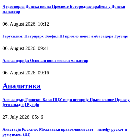
Чудотворна Донска икона Пресвете Богородице враћена у Донски
манастир
06. August 2026. 10:12
Јерусалим: Патријарх Теофил III примио новог амбасадора Грузије
06. August 2026. 09:41
Александрија: Основан нови женски манастир
06. August 2026. 09:16
Аналитика
Александар Гронски: Како ПЦУ види историју Православне Цркве у
југозападној Русији
27. July 2026. 05:46
Анастасја Коскело: Молдавски православни свет – између руског и
румунског (III)