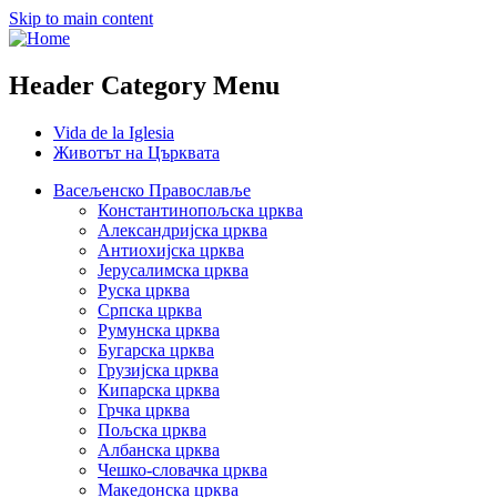
Skip to main content
Header Category Menu
Vida de la Iglesia
Животът на Църквата
Васељенско Православље
Константинопољска црква
Александријска црква
Антиохијска црква
Јерусалимска црква
Руска црква
Српска црква
Румунска црква
Бугарска црква
Грузијска црква
Кипарска црква
Грчка црква
Пољска црква
Албанска црква
Чешко-словачка црква
Македонска црква