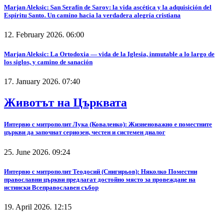
Marjan Aleksic: San Serafín de Sarov: la vida ascética y la adquisición del
Espíritu Santo. Un camino hacia la verdadera alegría cristiana
12. February 2026. 06:00
Marjan Aleksic: La Ortodoxia — vida de la Iglesia, inmutable a lo largo de
los siglos, y camino de sanación
17. January 2026. 07:40
Животът на Църквата
Интервю с митрополит Лука (Коваленко): Жизненоважно е поместните
църкви да започнат сериозен, честен и системен диалог
25. June 2026. 09:24
Интервю с митрополит Теодосий (Снигирьов): Няколко Поместни
православни църкви предлагат достойно място за провеждане на
истински Всеправославен събор
19. April 2026. 12:15