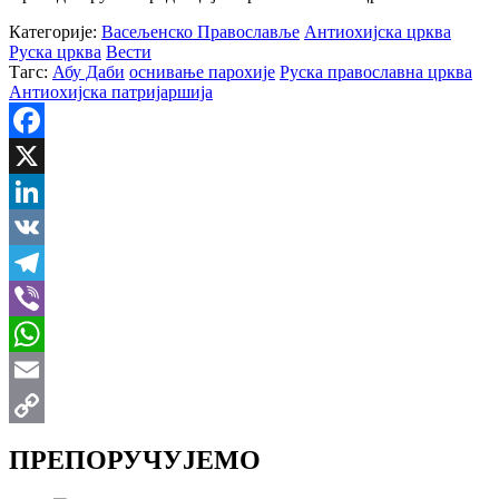
Категорије:
Васељенско Православље
Антиохијска црква
Руска црква
Вести
Тагс:
Абу Даби
оснивање парохије
Руска православна црква
Антиохијска патријаршија
Facebook
X
LinkedIn
VK
Telegram
Viber
WhatsApp
Email
Copy
ПРЕПОРУЧУЈЕМО
Link