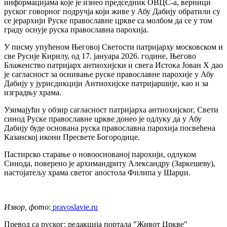
информацијама које је изнео председник ОВЦС-а, верници
руског говорног подручја који живе у Абу Дабију обратили су
се јерархији Руске православне цркве са молбом да се у том
граду оснује руска православна парохија.
У писму упућеном Његовој Светости патријарху московском и
све Русије Кирилу, од 17. јануара 2026. године, Његово
Блаженство патријарх антиохијски и свега Истока Јован X дао
је сагласност за оснивање руске православне парохије у Абу
Дабију у јурисдикцији Антиохијске патријаршије, као и за
изградњу храма.
Узимајући у обзир сагласност патријарха антиохијског, Свети
синод Руске православне цркве донео је одлуку да у Абу
Дабију буде основана руска православна парохија посвећена
Казанској икони Пресвете Богородице.
Пастирско старање о новооснованој парохији, одлуком
Синода, поверено је архимандриту Александру (Заркешеву),
настојатељу храма светог апостола Филипа у Шарџи.
Извор, фото
:
pravoslavie.ru
Превод са руског: редакција портала "Живот Цркве"