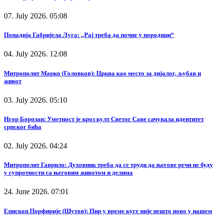
07. July 2026. 05:08
Попадија Габријела Луга: „Рај треба да почне у породици“
04. July 2026. 12:08
Митрополит Марко (Головков): Црква као место за дијалог, љубав и
живот
03. July 2026. 05:10
Игор Борозан: Уметност је кроз култ Светог Саве сачувала идентитет
српског бића
02. July 2026. 04:24
Митрополит Гаврило: Духовник треба да се труди да његове речи не буду
у супротности са његовим животом и делима
24. June 2026. 07:01
Епископ Порфирије (Шутов): Пир у време куге није нешто ново у нашем