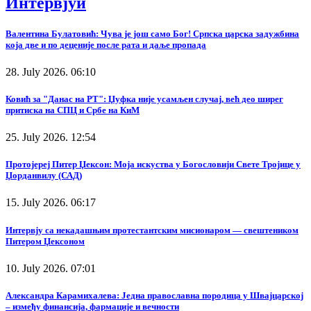
Интервјуи
Валентина Булатовић: Чува је још само Бог! Српска царска задужбина
која две и по деценије после рата и даље пропада
28. July 2026. 06:10
Ковић за "Данас на РТ": Џуфка није усамљен случај, већ део ширег
притиска на СПЦ и Србе на КиМ
25. July 2026. 12:54
Протојереј Питер Џексон: Моја искуства у Богословији Свете Тројице у
Џорданвилу (САД)
15. July 2026. 06:17
Интервју са некадашњим протестантским мисионаром — свештеником
Питером Џексоном
10. July 2026. 07:01
Александра Карамихалева: Једна православна породица у Швајцарској
– између финансија, фармације и вечности