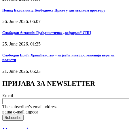
Ненад Бадовинац: Безбедност Цркве у дигиталном простору
26. June 2026. 06:07
Слободан Антонић: Грађанистичка „реформа“ СПЦ
25. June 2026. 01:25
Слободан Ерић: Хришћанство – највећа и најпрогоњенија вера на
планети
21. June 2026. 05:23
ПРИЈАВА ЗА NEWSLETTER
Email
The subscriber's email address.
ваша е-mail адреса