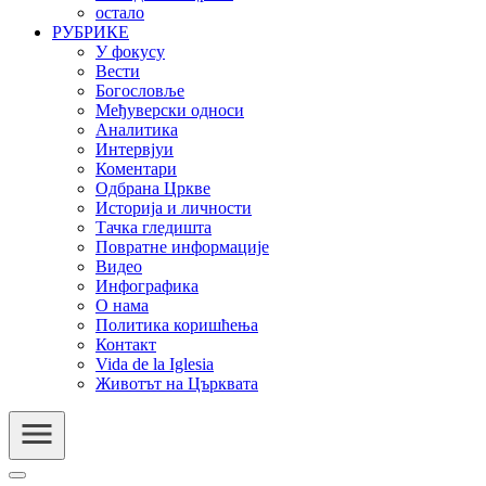
остало
РУБРИКЕ
У фокусу
Вести
Богословље
Међуверски односи
Аналитика
Интервјуи
Коментари
Одбрана Цркве
Историја и личности
Тачка гледишта
Повратне информације
Видео
Инфографика
О нама
Политика коришћења
Контакт
Vida de la Iglesia
Животът на Църквата