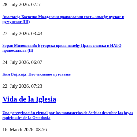
28. July 2026. 07:51
Анастасја Коскело: Молдавски православни свет – између руског и
румунског (III)
27. July 2026. 03:43
Зоран Милошевић: Бугарска црква између Православља и НАТО
православља (II)
24. July 2026. 06:07
Ким Вајтсајд: Неочекивано путовање
22. July 2026. 07:23
Vida de la Iglesia
Una peregrinación virtual por los monasterios de Serbia: descubre las joyas
espirituales de la Ortodoxia
16. March 2026. 08:56