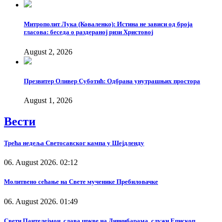
Митрополит Лука (Коваленко): Истина не зависи од броја
гласова: беседа о раздераној ризи Христовој
August 2, 2026
Презвитер Оливер Суботић: Одбрана унутрашњих простора
August 1, 2026
Вести
Трећа недеља Светосавског кампа у Шејдленду
06. August 2026. 02:12
Молитвено сећање на Свете мученике Пребиловачке
06. August 2026. 01:49
Свети Пантелејмон, слава цркве на Дивчибарама, служи Епископ