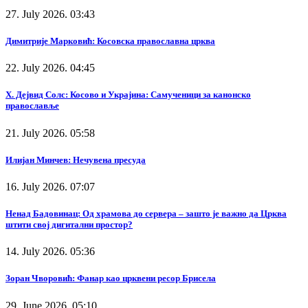
27. July 2026. 03:43
Димитрије Марковић: Косовска православна црква
22. July 2026. 04:45
Х. Дејвид Солс: Косово и Украјина: Самученици за канонско
православље
21. July 2026. 05:58
Илијан Минчев: Нечувена пресуда
16. July 2026. 07:07
Ненад Бадовинац: Од храмова до сервера – зашто је важно да Црква
штити свој дигитални простор?
14. July 2026. 05:36
Зоран Чворовић: Фанар као црквени ресор Брисела
29. June 2026. 05:10