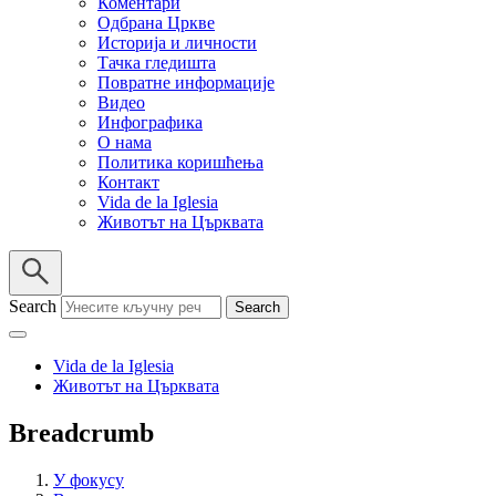
Коментари
Одбрана Цркве
Историја и личности
Тачка гледишта
Повратне информације
Видео
Инфографика
О нама
Политика коришћења
Контакт
Vida de la Iglesia
Животът на Църквата
Search
Vida de la Iglesia
Животът на Църквата
Breadcrumb
У фокусу