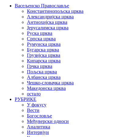
Васељенско Православље
Константинопољска црква
Александријска црква
Антиохијска црква
Јерусалимска црква
Руска црква
Српска црква
Румунска црква
Бугарска црква
Грузијска црква
Кипарска црква
Грчка црква
Пољска црква
Албанска црква
Чешко-словачка црква
Македонска црква
остало
РУБРИКЕ
У фокусу
Вести
Богословље
Међуверски односи
Аналитика
Интервјуи