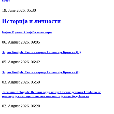
свету
19. June 2026. 05:30
Историја и личности
Бојан Муњин: Свијећа ипак гори
06. August 2026. 09:05
Зоран Кинђић: Света старица Галактија Критска (II)
05. August 2026. 06:42
Зоран Кинђић: Света старица Галактија Критска (I)
03. August 2026. 05:59
Јасмина С. Ћирић: Велики људи попут Светог деспота Стефана не
припадају само прошлости – они постају мера будућности
02. August 2026. 06:20