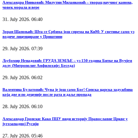
Александра Нинковић: Милутин Миланковић – творац научног канона,
човек морала и вере
31. July 2026. 06:40
Зоран Шапоњић: Шта се Србима још спрема на КиМ: У светиње само уз
водиче лиценциране у Приштини
29. July 2026. 07:39
Љубомир Ненадовић: ГРУДА ЗЕМЉЕ – уз 150 година Битке на Вучјем
долу (Митрополит Амфилохије: Беседа)
29. July 2026. 06:02
Валентина Булатовић: Чува је још само Бог! Српска царска задужбина
која две и по деценије после рата и даље пропада
28. July 2026. 06:10
Александар Гронски: Како ПЦУ види историју Православне Цркве у
југозападној Русији
27. July 2026. 05:46