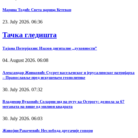
Марина Тодић: Света царица Кетеван
23. July 2026. 06:36
Тачка гледишта
Тајана Потерјахин: Изазов дигиталне „духовности”
04. August 2026. 06:08
Александар Живковић: Сусрет васељенског и јерусалимског патријарха
– Православље пред искушењем геополитике
30. July 2026. 07:32
Владимир Вуковић: Соларни зид на путу ка Острогу: дозвола за 67
мегавата на више од милион квадрата
30. July 2026. 06:03
Живојин Ракочевић: Неслобода другачије говори