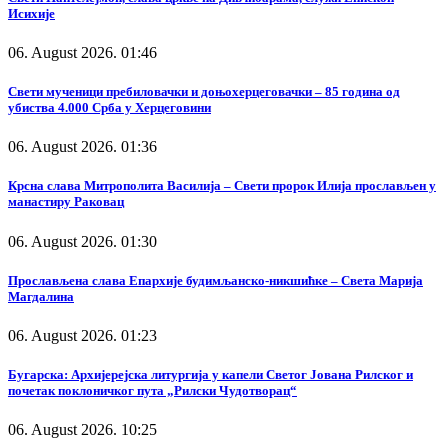
Исихије
06. August 2026. 01:46
Свети мученици пребиловачки и доњохерцеговачки – 85 година од
убиства 4.000 Срба у Херцеговини
06. August 2026. 01:36
Крсна слава Митрополита Василија – Свети пророк Илија прослављен у
манастиру Раковац
06. August 2026. 01:30
Прослављена слава Епархије будимљанско-никшићке – Света Марија
Магдалина
06. August 2026. 01:23
Бугарска: Архијерејска литургија у капели Светог Јована Рилског и
почетак поклоничког пута „Рилски Чудотворац“
06. August 2026. 10:25