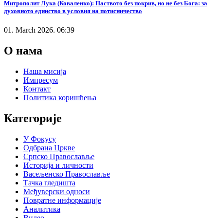
Митрополит Лука (Коваленко): Паството без покрив, но не без Бога: за
духовното единство в условия на потисничество
01. March 2026. 06:39
О нама
Наша мисија
Импресум
Контакт
Политика коришћења
Категорије
У Фокусу
Одбрана Цркве
Српско Православље
Историја и личности
Васељенско Православље
Тачка гледишта
Међуверски односи
Повратне информације
Аналитика
Видео