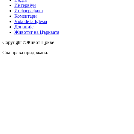
Интервјуи
Инфографика
Коментари
Vida de la Iglesia
Донације
Животът на Църквата
Copyright ©Живот Цркве
Сва права придржана.