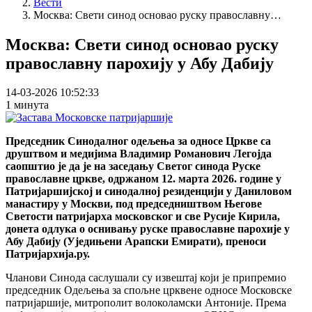
Вести
Москва: Свети синод основао руску православну…
Москва: Свети синод основао руску
православну парохију у Абу Дабију
14-03-2026 10:52:33
1 минута
Председник Синодалног одељења за односе Цркве са
друштвом и медијима Владимир Романович Легојда
саопштио је да је на заседању Светог синода Руске
православне цркве, одржаном 12. марта 2026. године у
Патријаршијској и синодалној резиденцији у Даниловом
манастиру у Москви, под председништвом Његове
Светости патријарха московског и све Русије Кирила,
донета одлука о оснивању руске православне парохије у
Абу Дабију (Уједињени Арапски Емирати), преноси
Патријархија.ру.
Чланови Синода саслушали су извештај који је припремио
председник Одељења за спољне црквене односе Московске
патријаршије, митрополит волоколамски Антоније. Према