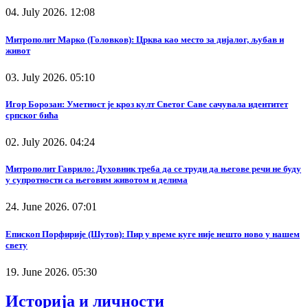
04. July 2026. 12:08
Митрополит Марко (Головков): Црква као место за дијалог, љубав и
живот
03. July 2026. 05:10
Игор Борозан: Уметност је кроз култ Светог Саве сачувала идентитет
српског бића
02. July 2026. 04:24
Митрополит Гаврило: Духовник треба да се труди да његове речи не буду
у супротности са његовим животом и делима
24. June 2026. 07:01
Епископ Порфирије (Шутов): Пир у време куге није нешто ново у нашем
свету
19. June 2026. 05:30
Историја и личности