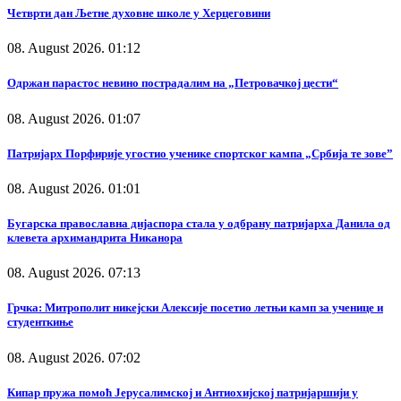
Четврти дан Љетне духовне школе у Херцеговини
08. August 2026. 01:12
Одржан парастос невино пострадалим на „Петровачкој цести“
08. August 2026. 01:07
Патријарх Порфирије угостио ученике спортског кампа „Србија те зове”
08. August 2026. 01:01
Бугарска православна дијаспора стала у одбрану патријарха Данила од
клевета архимандрита Никанора
08. August 2026. 07:13
Грчка: Митрополит никејски Алексије посетио летњи камп за ученице и
студенткиње
08. August 2026. 07:02
Кипар пружа помоћ Јерусалимској и Антиохијској патријаршији у