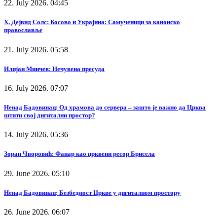
22. July 2026. 04:45
Х. Дејвид Солс: Косово и Украјина: Самученици за канонско
православље
21. July 2026. 05:58
Илијан Минчев: Нечувена пресуда
16. July 2026. 07:07
Ненад Бадовинац: Од храмова до сервера – зашто је важно да Црква
штити свој дигитални простор?
14. July 2026. 05:36
Зоран Чворовић: Фанар као црквени ресор Брисела
29. June 2026. 05:10
Ненад Бадовинац: Безбедност Цркве у дигиталном простору
26. June 2026. 06:07