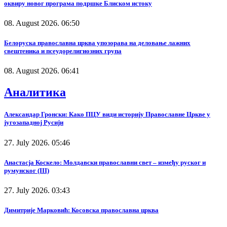
оквиру новог програма подршке Блиском истоку
08. August 2026. 06:50
Белоруска православна црква упозорава на деловање лажних
свештеника и псеудорелигиозних група
08. August 2026. 06:41
Аналитика
Александар Гронски: Како ПЦУ види историју Православне Цркве у
југозападној Русији
27. July 2026. 05:46
Анастасја Коскело: Молдавски православни свет – између руског и
румунског (III)
27. July 2026. 03:43
Димитрије Марковић: Косовска православна црква