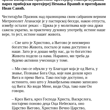
парох прибојски протојереј Немања Вранић и протођакон
Иван Савић.
Честитајући Празник над празницима свим сабраним верним
Митрополит Атанасије је у пастирској беседи, након отпуста,
између осталог рекао: – Црква је у молитвама које она држи
сажела укратко, за практичну духовну употребу, истине наше
вере, то јест, истине нашег живота.
– Све што је Христово, а Његово је неизмерно
богатство Живота, постало је нама доступно и
наше. Зато је и дошао међу нас, да то богатство
Живота подели са нама. Наравно, ми треба да
будемо активни учесници у томе.
– Ми смо се обукли у ту Благодат која је од Њега, у
знање, Познање Бога Оца, које нам долази кроз
Њега и преко Њега. Тако постаје доступно, и
истинито, оно што у Јеванђељима имамо записано
од Њега: Ко види Мене, види Оца, тако нам Он
говори.
– Кроз Њега, кроз Господа Христа, Васкрслога,
постајемо поново деца Оца Небескога, оно
Царство Његово, Христово Вечно Царство,