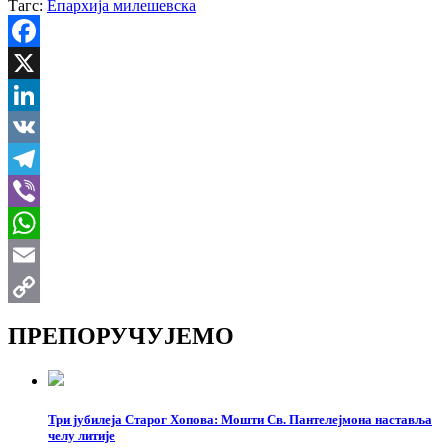
Тагс:
Епархија милешевска
Facebook
X
LinkedIn
VK
Telegram
Viber
WhatsApp
Email
Copy
ПРЕПОРУЧУЈЕМО
Link
Три јубилеја Старог Хопова: Мошти Св. Пантелејмона наставља
челу литије