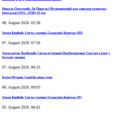
Никола Ожеговић: Др Николај (Велимировић) као епископ охридско-
битољски (1931–1938), II део
08. August 2026. 02:58
Зоран Кинђић: Света старица Галактија Критска (III)
07. August 2026. 07:56
Александар Ђорђевић: Свети мученици Пребиловачки: Светлост вере у
бездану мржње
07. August 2026. 06:33
Бојан Муњин: Свијећа ипак гори
06. August 2026. 09:05
Зоран Кинђић: Света старица Галактија Критска (II)
05. August 2026. 06:42