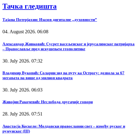
Тачка гледишта
Тајана Потерјахин: Изазов дигиталне „духовности”
04. August 2026. 06:08
Александар Живковић: Сусрет васељенског и јерусалимског патријарха
– Православље пред искушењем геополитике
30. July 2026. 07:32
Владимир Вуковић: Соларни зид на путу ка Острогу: дозвола за 67
мегавата на више од милион квадрата
30. July 2026. 06:03
Живојин Ракочевић: Неслобода другачије говори
28. July 2026. 07:51
Анастасја Коскело: Молдавски православни свет – између руског и
румунског (III)