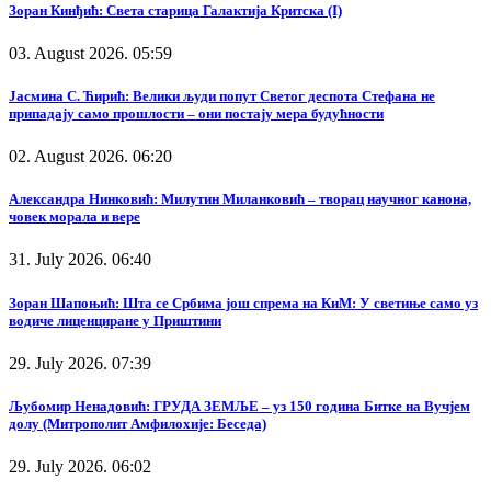
Зоран Кинђић: Света старица Галактија Критска (I)
03. August 2026. 05:59
Јасмина С. Ћирић: Велики људи попут Светог деспота Стефана не
припадају само прошлости – они постају мера будућности
02. August 2026. 06:20
Александра Нинковић: Милутин Миланковић – творац научног канона,
човек морала и вере
31. July 2026. 06:40
Зоран Шапоњић: Шта се Србима још спрема на КиМ: У светиње само уз
водиче лиценциране у Приштини
29. July 2026. 07:39
Љубомир Ненадовић: ГРУДА ЗЕМЉЕ – уз 150 година Битке на Вучјем
долу (Митрополит Амфилохије: Беседа)
29. July 2026. 06:02