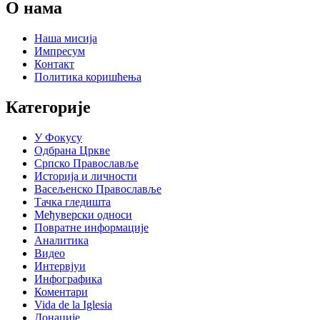
О нама
Наша мисија
Импресум
Контакт
Политика коришћења
Категорије
У Фокусу
Одбрана Цркве
Српско Православље
Историја и личности
Васељенско Православље
Тачка гледишта
Међуверски односи
Повратне информације
Аналитика
Видео
Интервјуи
Инфографика
Коментари
Vida de la Iglesia
Донације