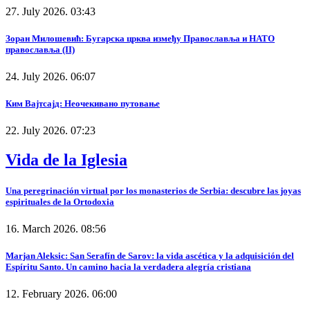
27. July 2026. 03:43
Зоран Милошевић: Бугарска црква између Православља и НАТО
православља (II)
24. July 2026. 06:07
Ким Вајтсајд: Неочекивано путовање
22. July 2026. 07:23
Vida de la Iglesia
Una peregrinación virtual por los monasterios de Serbia: descubre las joyas
espirituales de la Ortodoxia
16. March 2026. 08:56
Marjan Aleksic: San Serafín de Sarov: la vida ascética y la adquisición del
Espíritu Santo. Un camino hacia la verdadera alegría cristiana
12. February 2026. 06:00