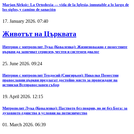
Marjan Aleksic: La Ortodoxia — vida de la Iglesia, inmutable a lo largo de
los siglos, y camino de sanación
17. January 2026. 07:40
Животът на Църквата
Интервю с митрополит Лука (Коваленко): Жизненоважно е поместните
църкви да започнат сериозен, честен и системен диалог
25. June 2026. 09:24
Интервю с митрополит Теодосий (Снигирьов): Няколко Поместни
православни църкви предлагат достойно място за провеждане на
истински Всеправославен събор
19. April 2026. 12:15
Митрополит Лука (Коваленко): Паството без покрив, но не без Бога: за
духовното единство в условия на потисничество
01. March 2026. 06:39