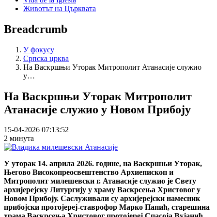
Животът на Църквата
Breadcrumb
У фокусу
Српска црква
На Васкршњи Уторак Митрополит Атанасије служио
у…
На Васкршњи Уторак Митрополит
Атанасије служио у Новом Прибоју
15-04-2026 07:13:52
2 минута
У уторак 14. априла 2026. године, на Васкршњи Уторак,
Његово Високопреосвештенство Архиепископ и
Митрополит милешевски г. Атанасије служио је Свету
архијерејску Литургију у храму Васкрсења Христовог у
Новом Прибоју. Саслуживали су архијерејски намесник
прибојски протојереј-ставрофор Марко Папић, старешина
храма Васкрсења Христовог протојереј Спасоја Вујанић,