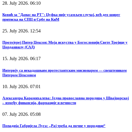
28. July 2026. 06:10
Ковић за "Данас на РТ": Џуфка није усамљен случај, већ део ширег
притиска на СПЦ и Србе на КиМ
25. July 2026. 12:54
Протојереј Питер Џексон: Моја искуства у Богословији Свете Тројице у
Џорданвилу (САД)
15. July 2026. 06:17
Интервју са некадашњим протестантским мисионаром — свештеником
Питером Џексоном
10. July 2026. 07:01
Александра Карамихалева: Једна православна породица у Швајцарској
– између финансија, фармације и вечности
07. July 2026. 05:08
Попадија Габријела Луга: „Рај треба да почне у породици“