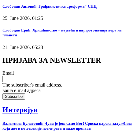
Слободан Антонић: Грађанистичка „реформа“ СПЦ
25. June 2026. 01:25
Слободан Ерић: Хришћанство – највећа и најпрогоњенија вера на
планети
21. June 2026. 05:23
ПРИЈАВА ЗА NEWSLETTER
Email
The subscriber's email address.
ваша е-mail адреса
Интервјуи
Валентина Булатовић: Чува је још само Бог! Српска царска задужбина
која две и по деценије после рата и даље пропада