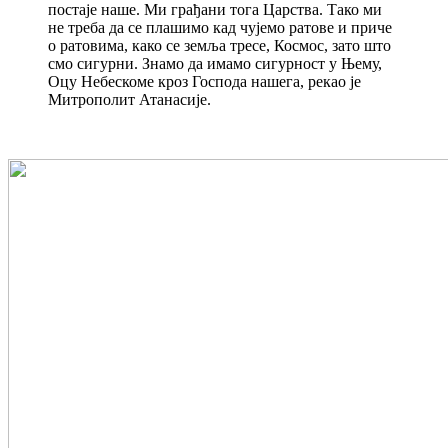
постаје наше. Ми грађани тога Царства. Тако ми
не треба да се плашимо кад чујемо ратове и приче
о ратовима, како се земља тресе, Космос, зато што
смо сигурни. Знамо да имамо сигурност у Њему,
Оцу Небескоме кроз Господа нашега, рекао је
Митрополит Атанасије.