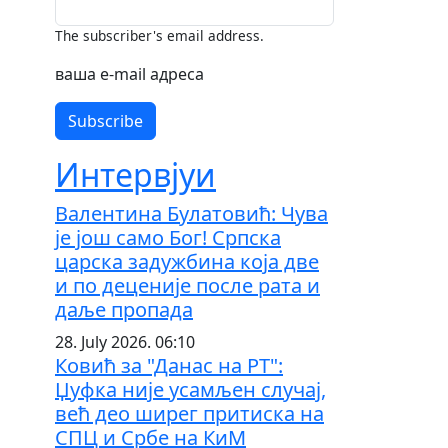
The subscriber's email address.
ваша е-mail адреса
Интервјуи
Валентина Булатовић: Чува
је још само Бог! Српска
царска задужбина која две
и по деценије после рата и
даље пропада
28. July 2026. 06:10
Ковић за "Данас на РТ":
Џуфка није усамљен случај,
већ део ширег притиска на
СПЦ и Србе на КиМ