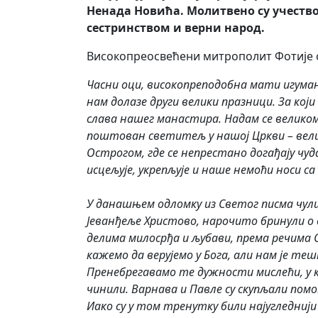
Ненада Новића. Молитвено су учеств
сестринством и верни народ.
Високопреосвећени митрополит Фотије с
Часни оци, високопреподобна мати игумани
нам долазе други велики празници. За кој
слава нашег манастира. Надам се великом
поштован светитељ у нашој Цркви – велик
Острогом, где се непрестано догађају чуд
исцељује, укрепљује и наше немоћи носи с
У данашњем одломку из Светог писма чули 
Јеванђеље Христово, нарочито бринули о 
делима милосрђа и љубави, према речима С
кажемо да верујемо у Бога, али нам је те
Пренебрегавамо те дужности мислећи, у кр
чинили. Варнава и Павле су скупљали помо
Иако су у том тренутку били најугледнији