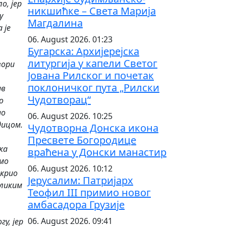
о, јер
никшићке – Света Марија
у
Магдалина
 је
06. August 2026. 01:23
Бугарска: Архијерејска
литургија у капели Светог
вори
Јована Рилског и почетак
поклоничког пута „Рилски
ив
Чудотворац“
о
ао
06. August 2026. 10:25
дицом.
Чудотворна Донска икона
Пресвете Богородице
ка
враћена у Донски манастир
емо
06. August 2026. 10:12
ткрио
Јерусалим: Патријарх
оликим
Теофил III примио новог
амбасадора Грузије
06. August 2026. 09:41
у, јер