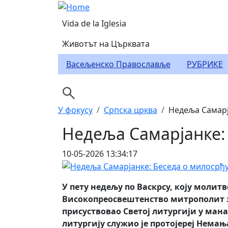
Skip to main content
Header Category Men
Vida de la Iglesia
Животът на Църквата
Васељенско Православље
РУБРИКЕ
Breadcrumb
У фокусу
Српска црква
Недеља Самарј
Недеља Самарјанке: 
10-05-2026 13:34:17
У пету недељу по Васкрсу, коју молитв
Високопреосвештенство митрополит з
присуствовао Светој литургији у ман
литургију служио је протојереј Немањ