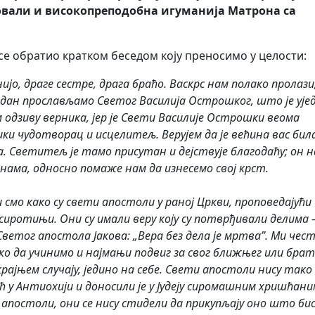
овали и високопреподобна игуманија Матрона са
е обратио кратком беседом коју преносимо у целости:
јо, драге сестре, драга браћо. Васкрс нам полако пролази
и дан прослављамо Светог Василија Острошког, што је ује
 одзиву верника, јер је Свети Василије Острошки веома
и чудотворац и исцелитељ. Верујем да је већина вас бил
а. Светитељ је тамо присутан и дејствује благодаћу; он н
а нама, односно помаже нам да изнесемо свој крст.
смо како су свети апостоли у раној Цркви, проповедајући
сиротињи. Они су имали веру коју су потврђивали делима 
ветог апостола Јакова: „Вера без дела је мртва”. Ми чес
шко да учинимо и најмањи подвиг за свог ближњег или брат
ајњем случају, једино на себе. Свети апостоли нису тако
ћ у Антиохији и доносили је у Јудеју сиромашним хришћани
 апостоли, они се нису стидели да прикупљају оно што би