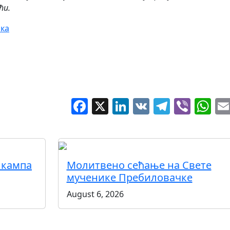
ћи.
ска
Facebook
X
LinkedIn
VK
Telegr
Vibe
W
 кампа
Молитвено сећање на Свете
мученике Пребиловачке
August 6, 2026