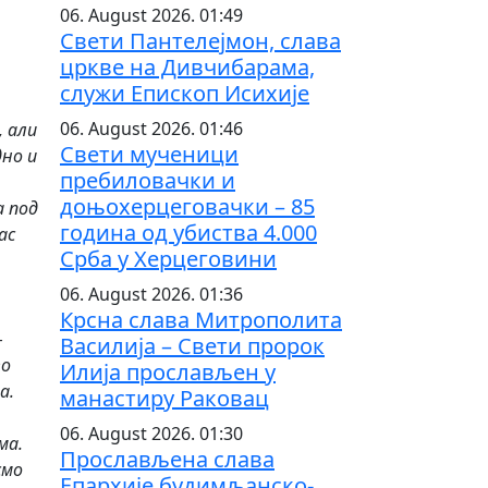
06. August 2026. 01:49
Свети Пантелејмон, слава
цркве на Дивчибарама,
служи Епископ Исихије
06. August 2026. 01:46
, али
Свети мученици
дно и
пребиловачки и
доњохерцеговачки – 85
а под
година од убиства 4.000
ас
Срба у Херцеговини
06. August 2026. 01:36
Крсна слава Митрополита
–
Василија – Свети пророк
то
Илија прослављен у
а.
манастиру Раковац
06. August 2026. 01:30
ма.
Прослављена слава
смо
Епархије будимљанско-