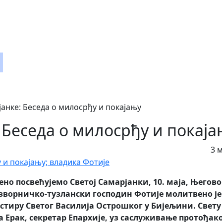
u
анке: Беседа о милосрђу и покајању
Беседа о милосрђу и покаја
3 
ено посвећујемо Светој Самарјанки, 10. маja, Његово
ворничко-тузлански господин Фотије молитвено је
астиру Светог Василија Острошког у Бијељини. Свету
а Ерак, секретар Епархије, уз саслуживање протођак