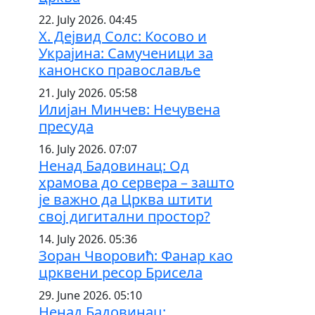
22. July 2026. 04:45
Х. Дејвид Солс: Косово и
Украјина: Самученици за
канонско православље
21. July 2026. 05:58
Илијан Минчев: Нечувена
пресуда
16. July 2026. 07:07
Ненад Бадовинац: Од
храмова до сервера – зашто
је важно да Црква штити
свој дигитални простор?
14. July 2026. 05:36
Зоран Чворовић: Фанар као
црквени ресор Брисела
29. June 2026. 05:10
Ненад Бадовинац: