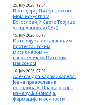
25. July 2026. 12:54
Протојереј Питер Џексон:
Моја искуства у
Богословији Свете Тројице
у Џорданвилу (САД)
15. July 2026. 06:17
Интервју са некадашњим
протестантским
мисионаром —
свештеником Питером
Џексоном
10. July 2026. 07:01
Александра Карамихалева:
Једна православна
породица у Швајцарској –
између финансија,
фармације и вечности