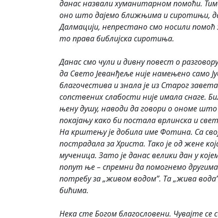
данас назвали хуманитарном помоћи. Тиме 
оно што дајемо ближњима и сиротињи, даје
Далмацији, непрестано смо носили помоћ за
то права библијска сиротиња.
Данас смо чули и дивну повест о разговор
да Свето Јеванђеље није намењено само Ју
благочестива и знала је из Старог завета 
сопствених слабости није имала снаге. Бил
њену душу, наводи да говори о ономе што 
покајању како би постала врлинска и свет
На крштењу је добила име Фотина. Са свој
пострадала за Христа. Тако је од жене ко
мученица. Зато је данас велики дан у које
попут ње – спремни да помогнемо другима. 
потребу за „живом водом”. Та „жива вода”
бићима.
Нека сте Богом благословени. Чувајте се с