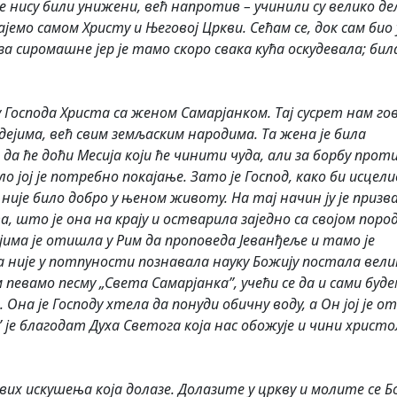
нису били унижени, већ напротив – учинили су велико дел
мо самом Христу и Његовој Цркви. Сећам се, док сам био 
 сиромашне јер је тамо скоро свака кућа оскудевала; била
у Господа Христа са женом Самарјанком. Тај сусрет нам го
дејима, већ свим земљаским народима. Та жена је била
да ће доћи Месија који ће чинити чуда, али за борбу прот
о јој је потребно покајање. Зато је Господ, како би исцели
није било добро у њеном животу. На тај начин ју је призв
а, што је она на крају и остварила заједно са својом поро
има је отишла у Рим да проповеда Јеванђеље и тамо је
ја није у потпуности познавала науку Божију постала вели
м певамо песму „Света Самарјанка”, учећи се да и сами буд
Она је Господу хтела да понуди обичну воду, а Он јој је о
 је благодат Духа Светога која нас обожује и чини христ
вих искушења која долазе. Долазите у цркву и молите се Бог