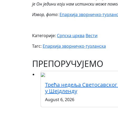
је Он једини који нам истински може помо
Извор, фото
:
Епархија зворничко-тузлан
Категорије:
Српска црква
Вести
Тагс:
Епархија зворничко-тузланска
ПРЕПОРУЧУЈЕМО
Трећа недеља Светосавског
у Шејдленду
August 6, 2026