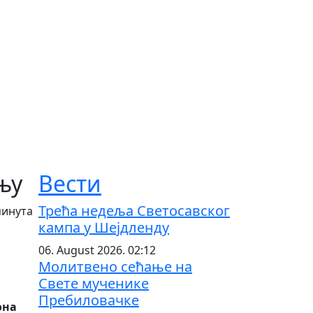
њу
Вести
Трећа недеља Светосавског
минута
кампа у Шејдленду
06. August 2026. 02:12
Молитвено сећање на
Свете мученике
Пребиловачке
она