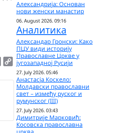
Александрија: Основан
нови женски манастир
06. August 2026. 09:16
Аналитика
Александар Гронски: Како
ПЦУ види историју
Православне Цркве у
am
r
hatsApp
Email
Copy
југозападној Русији
Link
27. July 2026. 05:46
Анастасја Коскело:
Молдавски православни
свет – између руског и
румунског (III)
27. July 2026. 03:43
Димитрије Марковић:
Косовска православна
црква