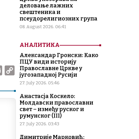
деловање лажних
свештеника и
псеудорелигиозних група
08. August 2026. 06:41
АНАЛИТИКА
Александар Гронски: Како
ПЦУ види историју
W
E
C
Православне Цркве у
југозападној Русији
m
o
27. July 2026. 05:46
ai
p
Анастасја Коскело:
l
y
Молдавски православни
Li
свет – између руског и
румунског (III)
n
27. July 2026. 03:43
k
Димитрије Марковић: