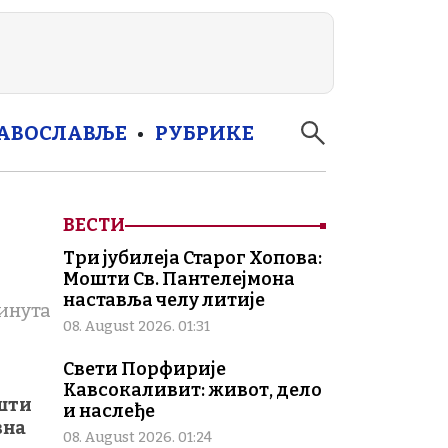
РАВОСЛАВЉЕ
РУБРИКЕ
ВЕСТИ
Три јубилеја Старог Хопова:
Мошти Св. Пантелејмона
наставља челу литије
инута
08. August 2026. 01:31
Свети Порфирије
Кавсокаливит: живот, дело
ошти
и наслеђе
вна
08. August 2026. 01:24