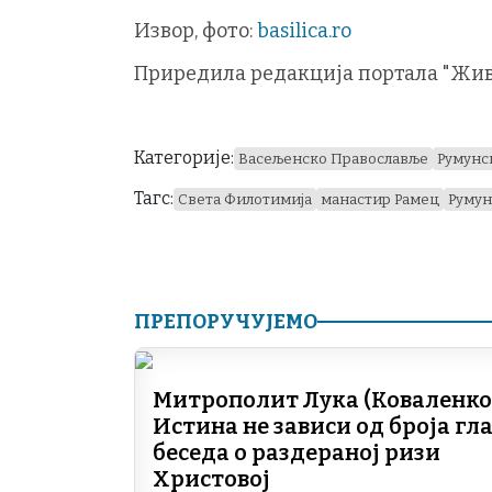
Извор, фото:
basilica.ro
Приредила редакција портала "Жив
Категорије:
Васељенско Православље
Румунс
Тагс:
Света Филотимија
манастир Рамец
Румун
ПРЕПОРУЧУЈЕМО
Митрополит Лука (Коваленко)
Истина не зависи од броја гла
беседа о раздераној ризи
Христовој