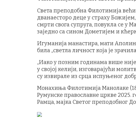
Света преподобна Филотимија већи 
дванаесторо деце у страху Божијем,
смрти свога супруга, повукла се у М
заједно са сином Дометијем и кће
Игуманија манастира, мати Аполина
била „светла личност која је зрачил
„Иако у позним годинама више није
у својој келији, изговарајући молит
су извирале из срца испуњеног добр
Монахиња Филотимија Манолаке (18
Румунске православне цркве 2025.
Рамца, мајка Светог преподобног До