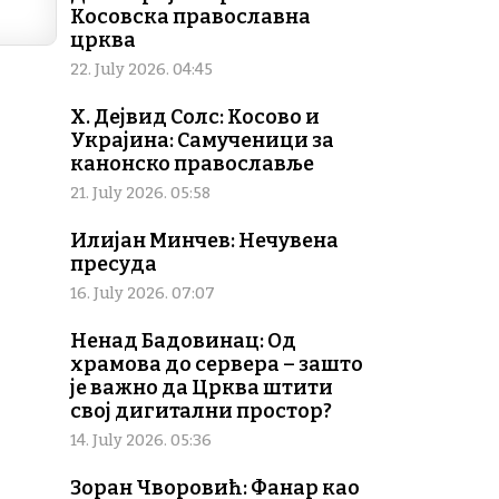
Косовска православна
црква
22. July 2026. 04:45
Х. Дејвид Солс: Косово и
Украјина: Самученици за
канонско православље
21. July 2026. 05:58
Илијан Минчев: Нечувена
пресуда
16. July 2026. 07:07
Ненад Бадовинац: Од
храмова до сервера – зашто
је важно да Црква штити
свој дигитални простор?
14. July 2026. 05:36
Зоран Чворовић: Фанар као