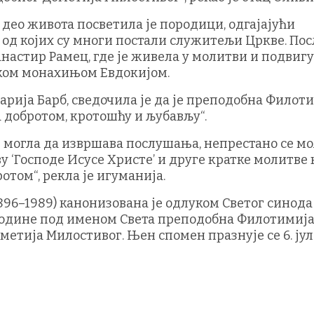
део живота посветила је породици, одгајајући
 од којих су многи постали служитељи Цркве. Пос
анастир Рамец, где је живела у молитви и подвигу
рком монахињом Евдокијом.
рија Барб, сведочила је да је преподобна Филот
а добротом, кротошћу и љубављу“.
 могла да извршава послушања, непрестано се м
ву ‘Господе Исусе Христе’ и друге кратке молитве 
отом“, рекла је игуманија.
96–1989) канонизована је одлуком Светог синода
 године под именом Света преподобна Филотимија
метија Милостивог. Њен спомен празнује се 6. јул