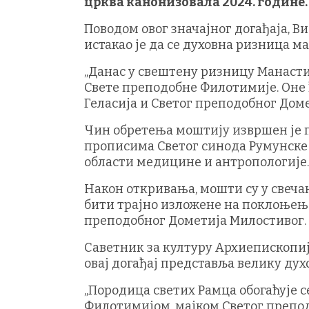
црква канонизовала 2024. године.
Поводом овог значајног догађаја, 
истакао је да се духовна ризница м
„Данас у свештену ризницу Манасти
Свете преподобне Филотимије. Оне 
Геласија и Светог преподобног Доме
Чин обретења моштију извршен је п
прописима Светог синода Румунске 
области медицине и антропологије.
Након откривања, мошти су у свечан
бити трајно изложене на поклоњење
преподобног Дометија Милостивог.
Саветник за културу Архиепископије 
овај догађај представља велику дух
„Породица светих Рамца обогаћује 
Филотимијом, мајком Светог преподо