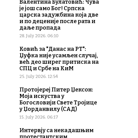
Валентина Булатовић: Чува
је још само Бог! Српска
царска задужбина која две
и по деценије после рата и
даље пропада
28. July 2026. 06:10
Ковић за "Данас на РТ":
Џуфка није усамљен случај,
већ део ширег притиска на
СПЦ и Србе на КиМ
25. July 2026. 12:54
Протојереј Питер Џексон:
Моја искуства у
Богословији Свете Тројице
у Џорданвилу (САД)
15. July 2026. 06:17
Интервју са некадашњим
протестантским