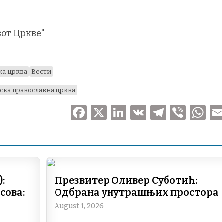
от Цркве"
ка црква
Вести
ска православна црква
F
X
Li
V
T
V
a
n
K
el
ib
h
c
k
e
er
at
e
e
gr
s
b
dI
a
A
:
Презвитер Оливер Суботић:
o
n
m
p
сова:
Одбрана унутрашњих простора
o
p
August 1, 2026