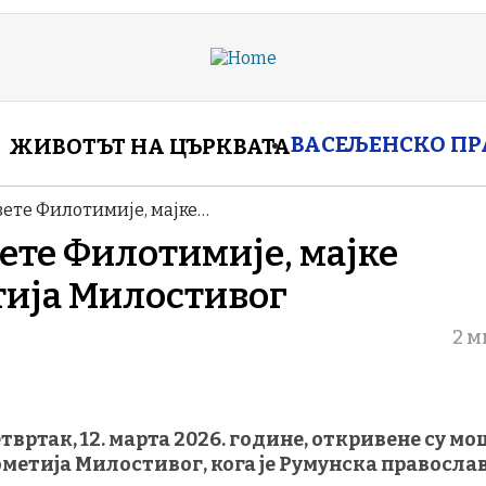
enu
ВАСЕЉЕНСКО П
ЖИВОТЪТ НА ЦЪРКВАТА
ете Филотимије, мајке…
ете Филотимије, мајке
ија Милостивог
2 м
твртак, 12. марта 2026. године, откривене су м
ометија Милостивог, кога је Румунска правосла