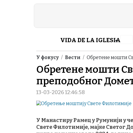
Skip to main content
Header Category M
VIDA DE LA IGLESIA
Breadcrumb
У фокусу
Вести
Обретене мошти Св
Обретене мошти Св
преподобног Домет
13-03-2026 12:46:58
У Манастиру Рамец у Румунији у че
Свете Филотимије, мајке Светог Д