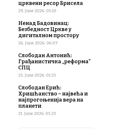
црквени ресор Брисела
29. June 2026. 05:10
Ненад Бадовинац:
Безбедност Цркве у
дигиталном простору
26. June 2026. 06:07
Слободан Антонић:
Грађанистичка „реформа“
СПЦ
25. June 2026. 01:25
Слободан Ерић:
Хришћанство – највећа и
најпрогоњенија вера на
планети
21. June 2026. 05:23