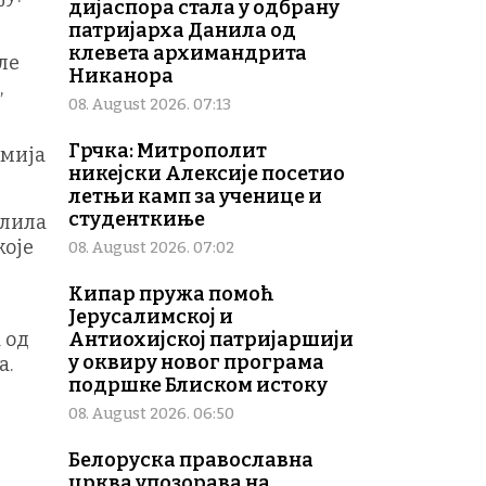
дијаспора стала у одбрану
патријарха Данила од
клевета архимандрита
ле
Никанора
,
08. August 2026. 07:13
Грчка: Митрополит
имија
никејски Алексије посетио
летњи камп за ученице и
студенткиње
олила
које
08. August 2026. 07:02
Кипар пружа помоћ
Јерусалимској и
 од
Антиохијској патријаршији
у оквиру новог програма
а.
подршке Блиском истоку
08. August 2026. 06:50
Белоруска православна
црква упозорава на