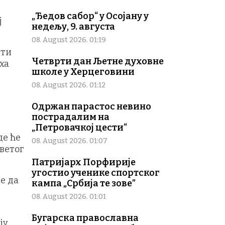
„Ђедов сабор“ у Осојану у
ј
недељу, 9. августа
08. August 2026. 01:19
шти
Четврти дан Љетне духовне
ха
школе у Херцеговини
08. August 2026. 01:12
Одржан парастос невино
пострадалим на
„Петровачкој цести“
де ће
08. August 2026. 01:07
ветог
Патријарх Порфирије
угостио ученике спортског
је да
кампа „Србија те зове”
08. August 2026. 01:01
Бугарска православна
у.