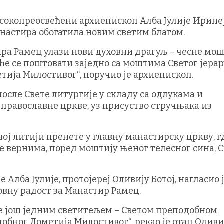
Високопреосвећени архиепископ Алба Јулије Ирине
анастира обогатила новим светим благом.
ра Рамец улази нови духовни драгуљ – чесне мо
ће се поштовати заједно са моштима Светог јерар
тија Милостивог“, поручио је архиепископ.
осле Свете литургије у складу са одлукама и
православне цркве, уз присуство стручњака из
ој литији пренете у главну манастирску цркву, г
 вернима, поред моштију њеног телесног сина, С
Алба Јулије, протојереј Оливију Ботој, нагласио 
овну радост за Манастир Рамец.
се још једним светитељем – Светом преподобном
бног Дометија Милостивог“, рекао је отац Оливиј