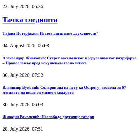
23. July 2026. 06:36
Тачка гледишта
Тајана Потерјахин: Изазов дигиталне „духовности”
04. August 2026. 06:08
Александар Живковић: Сусрет васељенског и јерусалимског патријарха
– Православље пред искушењем геополитике
30. July 2026. 07:32
Владимир Вуковић: Соларни зид на путу ка Острогу: дозвола за 67
мегавата на више од милион квадрата
30. July 2026. 06:03
Живојин Ракочевић: Неслобода другачије говори
28. July 2026. 07:51