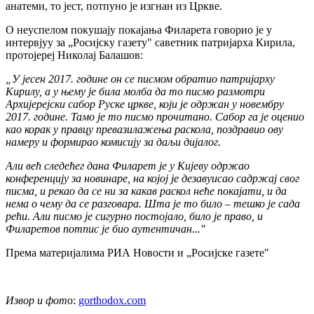
анатеми, то јест, потпуно је изгнан из Цркве.
О неуспелом покушају покајања Филарета говорио је у
интервјуу за „Росијску газету" саветник патријарха Кирила,
протојереј Николај Балашов:
„У јесен 2017. године он се писмом обратио патријарху
Кирилу, а у њему је била молба да то писмо размотри
Архијерејски сабор Руске цркве, који је одржан у новембру
2017. године. Тамо је то писмо прочитано. Сабор га је оценио
као корак у правцу превазилажења раскола, поздравио ову
намеру и формирао комисију за даљи дијалог.
Али већ следећег дана Филарет је у Кијеву одржао
конференцију за новинаре, на којој је дезавуисао садржај свог
писма, и рекао да се ни за какав раскол неће покајати, и да
нема о чему да се разговара. Шта је то било – тешко је сада
рећи. Али писмо је сигурно постојало, било је право, и
Филаретов потпис је био аутентичан..."
Према материјалима РИА Новости и „Росијске газете"
Извор и фот
о:
gorthodox.com