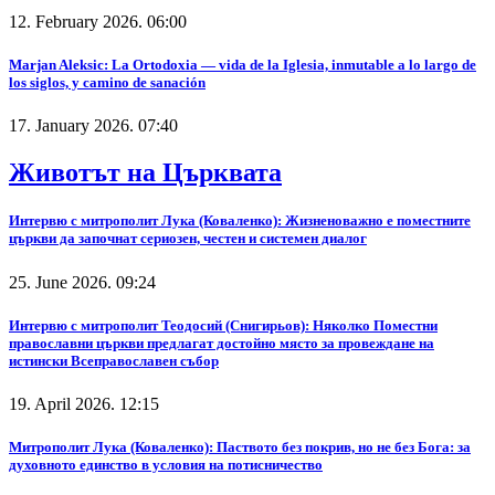
12. February 2026. 06:00
Marjan Aleksic: La Ortodoxia — vida de la Iglesia, inmutable a lo largo de
los siglos, y camino de sanación
17. January 2026. 07:40
Животът на Църквата
Интервю с митрополит Лука (Коваленко): Жизненоважно е поместните
църкви да започнат сериозен, честен и системен диалог
25. June 2026. 09:24
Интервю с митрополит Теодосий (Снигирьов): Няколко Поместни
православни църкви предлагат достойно място за провеждане на
истински Всеправославен събор
19. April 2026. 12:15
Митрополит Лука (Коваленко): Паството без покрив, но не без Бога: за
духовното единство в условия на потисничество