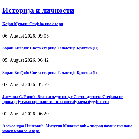
Историја и личности
Бојан Муњин: Свијећа ипак гори
06. August 2026. 09:05
Зоран Кинђић: Света старица Галактија Критска (II)
05. August 2026. 06:42
Зоран Кинђић: Света старица Галактија Критска (I)
03. August 2026. 05:59
Јасмина С. Ћирић: Велики људи попут Светог деспота Стефана не
припадају само прошлости – они постају мера будућности
02. August 2026. 06:20
Александра Нинковић: Милутин Миланковић – творац научног канона,
човек морала и вере