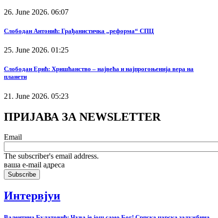
26. June 2026. 06:07
Слободан Антонић: Грађанистичка „реформа“ СПЦ
25. June 2026. 01:25
Слободан Ерић: Хришћанство – највећа и најпрогоњенија вера на
планети
21. June 2026. 05:23
ПРИЈАВА ЗА NEWSLETTER
Email
The subscriber's email address.
ваша е-mail адреса
Интервјуи
Валентина Булатовић: Чува је још само Бог! Српска царска задужбина