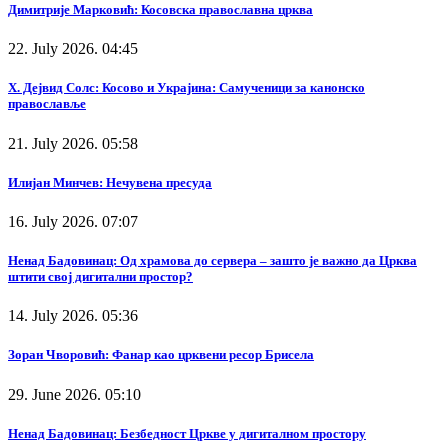
Димитрије Марковић: Косовска православна црква
22. July 2026. 04:45
Х. Дејвид Солс: Косово и Украјина: Самученици за канонско
православље
21. July 2026. 05:58
Илијан Минчев: Нечувена пресуда
16. July 2026. 07:07
Ненад Бадовинац: Од храмова до сервера – зашто је важно да Црква
штити свој дигитални простор?
14. July 2026. 05:36
Зоран Чворовић: Фанар као црквени ресор Брисела
29. June 2026. 05:10
Ненад Бадовинац: Безбедност Цркве у дигиталном простору