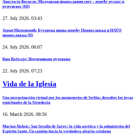
Анастасја Коскело: Молдавски православни свет – између руског и
румунског (III)
27. July 2026. 03:43
Зоран Милошевић: Бугарска црква између Православља и НАТО
православља (II)
24. July 2026. 06:07
Ким Вајтсајд: Неочекивано путовање
22. July 2026. 07:23
Vida de la Iglesia
Una peregrinación virtual por los monasterios de Serbia: descubre las joyas
espirituales de la Ortodoxia
16. March 2026. 08:56
Marjan Aleksic: San Serafín de Sarov: la vida ascética y la adquisición del
Espíritu Santo. Un camino hacia la verdadera alegría cristiana