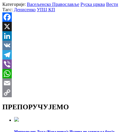
Категорије:
Васељенско Православље
Руска црква
Вести
Тагс:
Денисенко
УПЦ КП
Facebook
X
LinkedIn
VK
Telegram
Viber
WhatsApp
Email
Copy
ПРЕПОРУЧУЈЕМО
Link
Митрополит Лука (Коваленко): Истина не зависи од броја