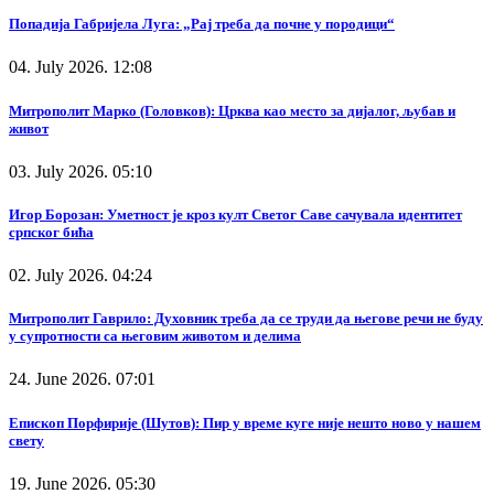
Попадија Габријела Луга: „Рај треба да почне у породици“
04. July 2026. 12:08
Митрополит Марко (Головков): Црква као место за дијалог, љубав и
живот
03. July 2026. 05:10
Игор Борозан: Уметност је кроз култ Светог Саве сачувала идентитет
српског бића
02. July 2026. 04:24
Митрополит Гаврило: Духовник треба да се труди да његове речи не буду
у супротности са његовим животом и делима
24. June 2026. 07:01
Епископ Порфирије (Шутов): Пир у време куге није нешто ново у нашем
свету
19. June 2026. 05:30