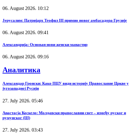
06. August 2026. 10:12
Јерусалим: Патријарх Теофил III примио новог амбасадора Грузије
06. August 2026. 09:41
Александрија: Основан нови женски манастир
06. August 2026. 09:16
Аналитика
Александар Гронски: Како ПЦУ види историју Православне Цркве у
југозападној Русији
27. July 2026. 05:46
Анастасја Коскело: Молдавски православни свет – између руског и
румунског (III)
27. July 2026. 03:43