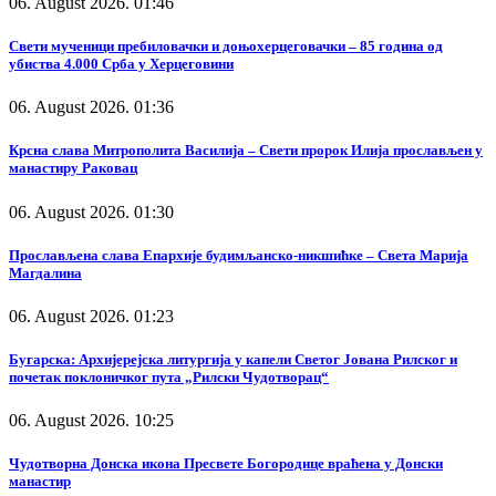
06. August 2026. 01:46
Свети мученици пребиловачки и доњохерцеговачки – 85 година од
убиства 4.000 Срба у Херцеговини
06. August 2026. 01:36
Крсна слава Митрополита Василија – Свети пророк Илија прослављен у
манастиру Раковац
06. August 2026. 01:30
Прослављена слава Епархије будимљанско-никшићке – Света Марија
Магдалина
06. August 2026. 01:23
Бугарска: Архијерејска литургија у капели Светог Јована Рилског и
почетак поклоничког пута „Рилски Чудотворац“
06. August 2026. 10:25
Чудотворна Донска икона Пресвете Богородице враћена у Донски
манастир