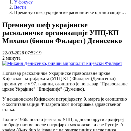
У фокусу
Вести
Преминуо шеф украјинске расколничке организације…
Преминуо шеф украјинске
расколничке организације УПЦ-КП
Михаил (бивши Филарет) Денисенко
22-03-2026 07:52:19
2 минута
Поглавар расколничке Украјинске православне цркве -
Кијевског патријархата (УПЦ КП) Филарет (Денисенко)
преминуо је у 97. години, саопштио је поглавар "Православне
цркве Украјине" "Епифаније" (Думенко).
У неканонском Кијевском патријархату, 9. марта је саопштено
о хоспитализацији Филарета због погоршања здравственог
стања.
Године 1966. постао је егзарх УПЦ, односно други архијереј
по броју пастве после патријарха московског и све Русије. А
крајем 80-их био је један од најочигледнијих наследника