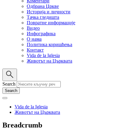
Коментари
Одбрана Цркве
Историја и личности
Тачка гледишта
Повратне информације
Видео
Инфографика
О нама
Политика коришћења
Контакт
Vida de la Iglesia
Животът на Църквата
Search
Vida de la Iglesia
Животът на Църквата
Breadcrumb