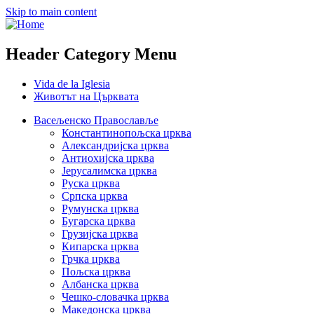
Skip to main content
Header Category Menu
Vida de la Iglesia
Животът на Църквата
Васељенско Православље
Константинопољска црква
Александријска црква
Антиохијска црква
Јерусалимска црква
Руска црква
Српска црква
Румунска црква
Бугарска црква
Грузијска црква
Кипарска црква
Грчка црква
Пољска црква
Албанска црква
Чешко-словачка црква
Македонска црква