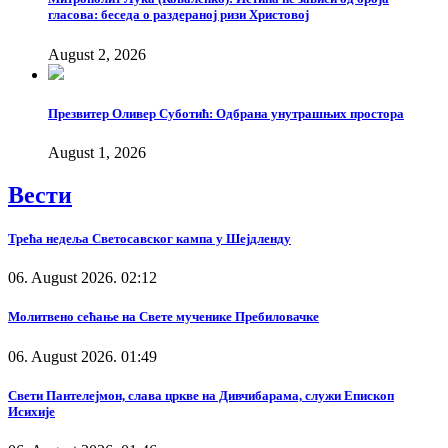
гласова: беседа о раздераној ризи Христовој
August 2, 2026
Презвитер Оливер Суботић: Одбрана унутрашњих простора
August 1, 2026
Вести
Трећа недеља Светосавског кампа у Шејдленду
06. August 2026. 02:12
Молитвено сећање на Свете мученике Пребиловачке
06. August 2026. 01:49
Свети Пантелејмон, слава цркве на Дивчибарама, служи Епископ
Исихије