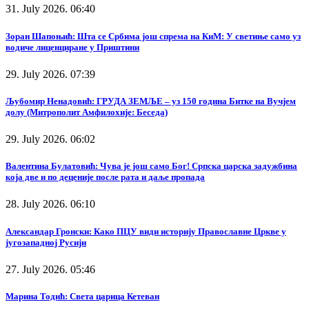
31. July 2026. 06:40
Зоран Шапоњић: Шта се Србима још спрема на КиМ: У светиње само уз
водиче лиценциране у Приштини
29. July 2026. 07:39
Љубомир Ненадовић: ГРУДА ЗЕМЉЕ – уз 150 година Битке на Вучјем
долу (Митрополит Амфилохије: Беседа)
29. July 2026. 06:02
Валентина Булатовић: Чува је још само Бог! Српска царска задужбина
која две и по деценије после рата и даље пропада
28. July 2026. 06:10
Александар Гронски: Како ПЦУ види историју Православне Цркве у
југозападној Русији
27. July 2026. 05:46
Марина Тодић: Света царица Кетеван