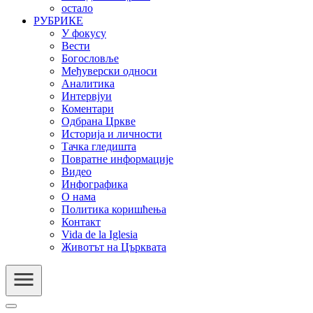
остало
РУБРИКЕ
У фокусу
Вести
Богословље
Међуверски односи
Аналитика
Интервјуи
Коментари
Одбрана Цркве
Историја и личности
Тачка гледишта
Повратне информације
Видео
Инфографика
О нама
Политика коришћења
Контакт
Vida de la Iglesia
Животът на Църквата