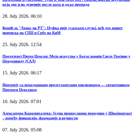
која две и по деценије после рата и даље пропада
28. July 2026. 06:10
Ковић за "Данас на РТ": Џуфка није усамљен случај, већ део ширег
притиска на СПЦ и Србе на КиМ
25. July 2026. 12:54
Протојереј Питер Џексон: Моја искуства у Богословији Свете Тројице у
Џорданвилу (САД)
15. July 2026. 06:17
Интервју са некадашњим протестантским мисионаром — свештеником
Питером Џексоном
10. July 2026. 07:01
Александра Карамихалева: Једна православна породица у Швајцарској
– између финансија, фармације и вечности
07. July 2026. 05:08