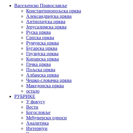
Васељенско Православље
Константинопољска црква
Александријска црква
Антиохијска црква
Јерусалимска црква
Руска црква
Српска црква
Румунска црква
Бугарска црква
Грузијска црква
Кипарска црква
Грчка црква
Пољска црква
Албанска црква
Чешко-словачка црква
Македонска црква
остало
РУБРИКЕ
У фокусу
Вести
Богословље
Међуверски односи
Аналитика
Интервјуи