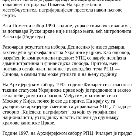
тадашњег патријарха Пимена. На крају је био и
местобљуститељ патријаршијског престола након његове
смрти.
Али Помесни сабор 1990. године, упркос свим очекивањима,
за поглавара Руске цркве није изабрао њега, већ митрополита
Алексија (Ридигера).
Разочаран резултатима избора, Денисенко је извео демарш,
захтевајући аутокефалност за Украјинску цркву. Као одговор,
разрађен је компромисни предлог: УПЦ се дарује невиђена
административна и финансијска слобода. Притом, њен
поглавар остаје члан највишег руководећег тела РПЦ —
Синода, а самим тим може утицати и на њену судбину.
На Архијерејском сабору 1992. године Филарет се сагласио са
таквим статусом Украјинске цркве коју је предводио и заклео
се да неће допустити раскол. Међутим, вративши се из
Москве у Кијев, почео је све да пориче. На крају су га
украјински архијереји сменили са управљања УПЦ. И тада је
створио „Кијевски патријархат", за који су украјински
националисти, уз подршку власти, почели да одузимају
храмове канонске Цркве.
Године 1997. на Архијерејском сабору РПЦ Филарет је предат