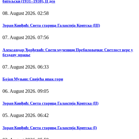
битољски (1931–1938), II део
08. August 2026. 02:58
Зоран Кинђић: Света старица Галактија Критска (III)
07. August 2026. 07:56
Александар Ђорђевић: Свети мученици Пребиловачки: Светлост вере у
бездану мржње
07. August 2026. 06:33
Бојан Муњин: Свијећа ипак гори
06. August 2026. 09:05
Зоран Кинђић: Света старица Галактија Критска (II)
05. August 2026. 06:42
Зоран Кинђић: Света старица Галактија Критска (I)