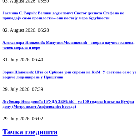
03. August 2026. 05:59
Јасмина С. Ћирић: Велики људи попут Светог деспота Стефана не
припадају само прошлости – они постају мера будућности
02. August 2026. 06:20
Александра Нинковић: Милутин Миланковић – творац научног канона,
човек морала и вере
31. July 2026. 06:40
Зоран Шапоњић: Шта се Србима још спрема на КиМ: У светиње само уз
водиче лиценциране у Приштини
29. July 2026. 07:39
Љубомир Ненадовић: ГРУДА ЗЕМЉЕ – уз 150 година Битке на Вучјем
долу (Митрополит Амфилохије: Беседа)
29. July 2026. 06:02
Тачка гледишта