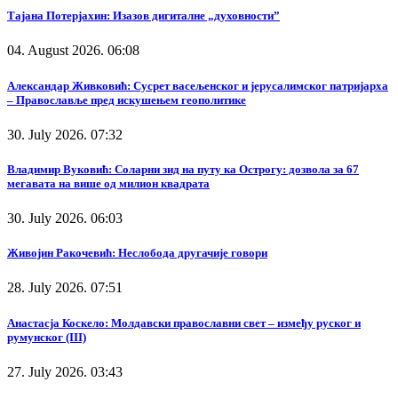
Тајана Потерјахин: Изазов дигиталне „духовности”
04. August 2026. 06:08
Александар Живковић: Сусрет васељенског и јерусалимског патријарха
– Православље пред искушењем геополитике
30. July 2026. 07:32
Владимир Вуковић: Соларни зид на путу ка Острогу: дозвола за 67
мегавата на више од милион квадрата
30. July 2026. 06:03
Живојин Ракочевић: Неслобода другачије говори
28. July 2026. 07:51
Анастасја Коскело: Молдавски православни свет – између руског и
румунског (III)
27. July 2026. 03:43