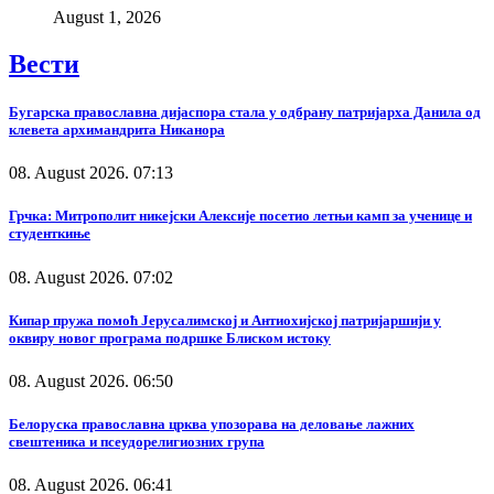
August 1, 2026
Вести
Бугарска православна дијаспора стала у одбрану патријарха Данила од
клевета архимандрита Никанора
08. August 2026. 07:13
Грчка: Митрополит никејски Алексије посетио летњи камп за ученице и
студенткиње
08. August 2026. 07:02
Кипар пружа помоћ Јерусалимској и Антиохијској патријаршији у
оквиру новог програма подршке Блиском истоку
08. August 2026. 06:50
Белоруска православна црква упозорава на деловање лажних
свештеника и псеудорелигиозних група
08. August 2026. 06:41