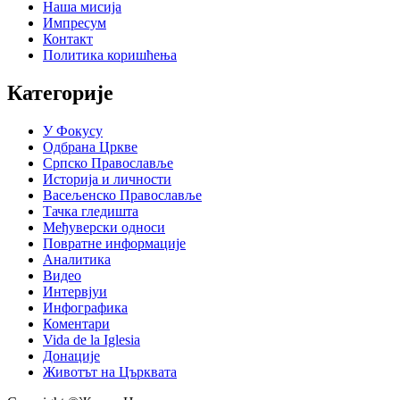
Наша мисија
Импресум
Контакт
Политика коришћења
Категорије
У Фокусу
Одбрана Цркве
Српско Православље
Историја и личности
Васељенско Православље
Тачка гледишта
Међуверски односи
Повратне информације
Аналитика
Видео
Интервјуи
Инфографика
Коментари
Vida de la Iglesia
Донације
Животът на Църквата