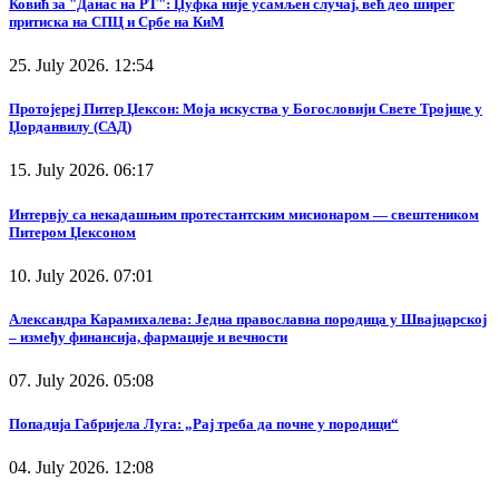
Ковић за "Данас на РТ": Џуфка није усамљен случај, већ део ширег
притиска на СПЦ и Србе на КиМ
25. July 2026. 12:54
Протојереј Питер Џексон: Моја искуства у Богословији Свете Тројице у
Џорданвилу (САД)
15. July 2026. 06:17
Интервју са некадашњим протестантским мисионаром — свештеником
Питером Џексоном
10. July 2026. 07:01
Александра Карамихалева: Једна православна породица у Швајцарској
– између финансија, фармације и вечности
07. July 2026. 05:08
Попадија Габријела Луга: „Рај треба да почне у породици“
04. July 2026. 12:08