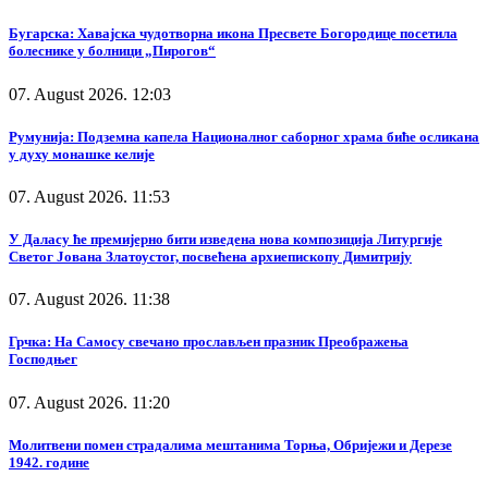
Бугарска: Хавајска чудотворна икона Пресвете Богородице посетила
болеснике у болници „Пирогов“
07. August 2026. 12:03
Румунија: Подземна капела Националног саборног храма биће осликана
у духу монашке келије
07. August 2026. 11:53
У Даласу ће премијерно бити изведена нова композиција Литургије
Светог Јована Златоустог, посвећена архиепископу Димитрију
07. August 2026. 11:38
Грчка: На Самосу свечано прослављен празник Преображења
Господњег
07. August 2026. 11:20
Молитвени помен страдалима мештанима Торња, Обријежи и Дерезе
1942. године