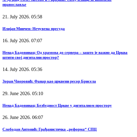
православље
21. July 2026. 05:58
Илијан Минчев: Нечувена пресуда
16. July 2026. 07:07
Ненад Бадовинац: Од храмова до сервера – зашто је важно да Црква
штити свој дигитални простор?
14. July 2026. 05:36
Зоран Чворовић: Фанар као црквени ресор Брисела
29. June 2026. 05:10
Ненад Бадовинац: Безбедност Цркве у дигиталном простору
26. June 2026. 06:07
Слободан Антонић: Грађанистичка „реформа“ СПЦ