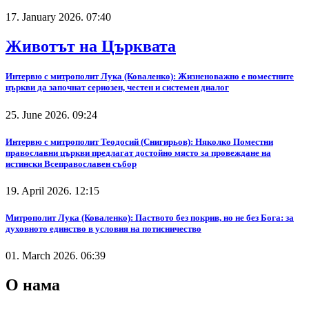
17. January 2026. 07:40
Животът на Църквата
Интервю с митрополит Лука (Коваленко): Жизненоважно е поместните
църкви да започнат сериозен, честен и системен диалог
25. June 2026. 09:24
Интервю с митрополит Теодосий (Снигирьов): Няколко Поместни
православни църкви предлагат достойно място за провеждане на
истински Всеправославен събор
19. April 2026. 12:15
Митрополит Лука (Коваленко): Паството без покрив, но не без Бога: за
духовното единство в условия на потисничество
01. March 2026. 06:39
О нама