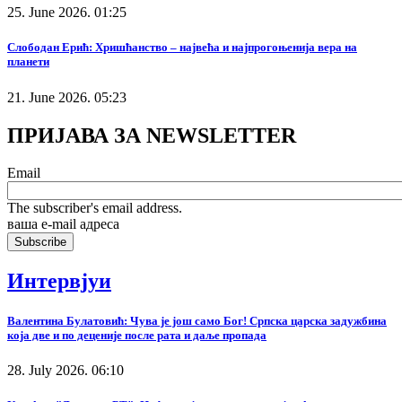
25. June 2026. 01:25
Слободан Ерић: Хришћанство – највећа и најпрогоњенија вера на
планети
21. June 2026. 05:23
ПРИЈАВА ЗА NEWSLETTER
Email
The subscriber's email address.
ваша е-mail адреса
Интервјуи
Валентина Булатовић: Чува је још само Бог! Српска царска задужбина
која две и по деценије после рата и даље пропада
28. July 2026. 06:10