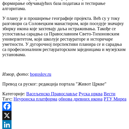
формирање обучавајућих база података и тестирање
алгоритама.
У плану је и проширење географије пројекта. Већ су у току
разговори са Соловецким манастиром, који поседује значајну
збирку икона које захтевају даља истраживања. Такође се
успоставља сарадња са Православним Свето-Тихоновским
универзитетом, који школује рестаураторе и историчаре
уметности. У дугорочној перспективи планира се и сарадња
са професионалним рестаураторским заједницама и музејским
установама.
Извор, фото
:
bogoslov.ru
Превод са руског: редакција портала "Живот Цркве"
Категорије:
Васељенско Православље
Руска црква
Вести
Тагс:
Неуронска платформа
обнова древних икона
РТУ Миреа
Facebook
X