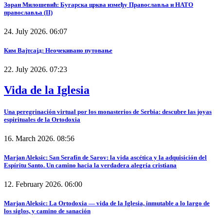
Зоран Милошевић: Бугарска црква између Православља и НАТО
православља (II)
24. July 2026. 06:07
Ким Вајтсајд: Неочекивано путовање
22. July 2026. 07:23
Vida de la Iglesia
Una peregrinación virtual por los monasterios de Serbia: descubre las joyas
espirituales de la Ortodoxia
16. March 2026. 08:56
Marjan Aleksic: San Serafín de Sarov: la vida ascética y la adquisición del
Espíritu Santo. Un camino hacia la verdadera alegría cristiana
12. February 2026. 06:00
Marjan Aleksic: La Ortodoxia — vida de la Iglesia, inmutable a lo largo de
los siglos, y camino de sanación