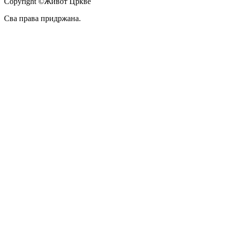
Copyright ©Живот Цркве
Сва права придржана.