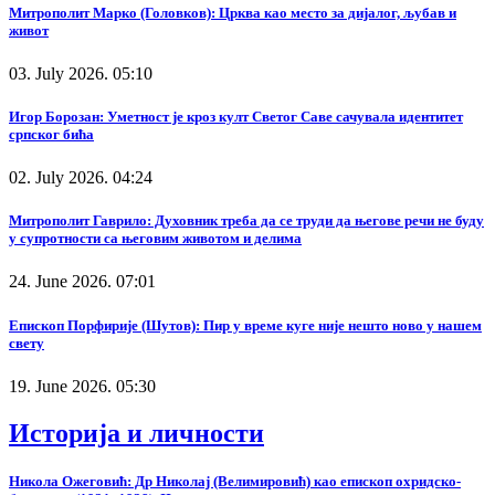
Митрополит Марко (Головков): Црква као место за дијалог, љубав и
живот
03. July 2026. 05:10
Игор Борозан: Уметност је кроз култ Светог Саве сачувала идентитет
српског бића
02. July 2026. 04:24
Митрополит Гаврило: Духовник треба да се труди да његове речи не буду
у супротности са његовим животом и делима
24. June 2026. 07:01
Епископ Порфирије (Шутов): Пир у време куге није нешто ново у нашем
свету
19. June 2026. 05:30
Историја и личности
Никола Ожеговић: Др Николај (Велимировић) као епископ охридско-