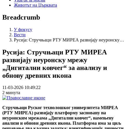
Животът на Църквата
Breadcrumb
У фокусу
Вести
Русија: Стручњаци РТУ МИРЕА развијају неуронску…
Русија: Стручњаци РТУ МИРЕА
развијају неуронску мрежу
„Дигитални ковчег“ за анализу и
обнову древних икона
11-03-2026 10:49:22
2 минута
Стручњаци Руског технолошког универзитета МИРЕА
(РТУ МИРЕА) развијају платформу засновану на
неуронским мрежама „Дигитални ковчег“, намењену
анализи и обнови древних икона. Платформа има за циљ
решавање два кључна задатка: идентификацију личности