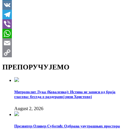
LinkedIn
VK
Telegram
Viber
WhatsApp
Email
Copy
ПРЕПОРУЧУЈЕМО
Link
Митрополит Лука (Коваленко): Истина не зависи од броја
гласова: беседа о раздераној ризи Христовој
August 2, 2026
Презвитер Оливер Суботић: Одбрана унутрашњих простора