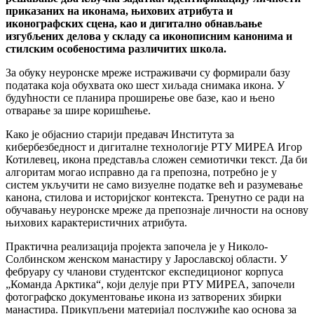
приказаних на иконама, њихових атрибута и
иконографских сцена, као и дигитално обнављање
изгубљених делова у складу са иконописним канонима и
стилским особеностима различитих школа.
За обуку неуронске мреже истраживачи су формирали базу
података која обухвата око шест хиљада снимака икона. У
будућности се планира проширење ове базе, као и њено
отварање за шире коришћење.
Како је објаснио старији предавач Института за
кибербезбедност и дигиталне технологије РТУ МИРЕА Игор
Котилевец, икона представља сложен семиотички текст. Да би
алгоритам могао исправно да га препозна, потребно је у
систем укључити не само визуелне податке већ и разумевање
канона, стилова и историјског контекста. Тренутно се ради на
обучавању неуронске мреже да препознаје личности на основу
њихових карактеристичних атрибута.
Практична реализација пројекта започела је у Николо-
Солбинском женском манастиру у Јарославској области. У
фебруару су чланови студентског експедиционог корпуса
„Команда Арктика“, који делује при РТУ МИРЕА, започели
фотографско документовање икона из затворених збирки
манастира. Прикупљени материјал послужиће као основа за