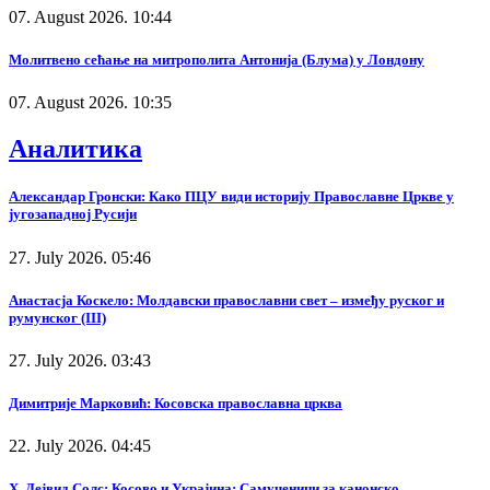
07. August 2026. 10:44
Молитвено сећање на митрополита Антонија (Блума) у Лондону
07. August 2026. 10:35
Аналитика
Александар Гронски: Како ПЦУ види историју Православне Цркве у
југозападној Русији
27. July 2026. 05:46
Анастасја Коскело: Молдавски православни свет – између руског и
румунског (III)
27. July 2026. 03:43
Димитрије Марковић: Косовска православна црква
22. July 2026. 04:45
Х. Дејвид Солс: Косово и Украјина: Самученици за канонско