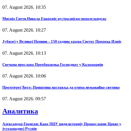
07. August 2026. 10:35
Мисија Свети Никола Епархије аустралијско-новозеландске
07. August 2026. 10:27
Јубилеј у Великој Попини – 150 година храма Светог Пророка Илије
07. August 2026. 10:13
Свечана прослава Преображења Господњег у Каламарији
07. August 2026. 10:06
Протојереј Ђого: Приштина наставља да отима немањићке светиње
07. August 2026. 09:57
Аналитика
Александар Гронски: Како ПЦУ види историју Православне Цркве у
југозападној Русији