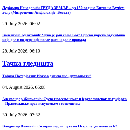
Љубомир Ненадовић: ГРУДА ЗЕМЉЕ – уз 150 година Битке на Вучјем
долу (Митрополит Амфилохије: Беседа)
29. July 2026. 06:02
Валентина Булатовић: Чува је још само Бог! Српска царска задужбина
која две и по деценије после рата и даље пропада
28. July 2026. 06:10
Тачка гледишта
Тајана Потерјахин: Изазов дигиталне „духовности”
04. August 2026. 06:08
Александар Живковић: Сусрет васељенског и јерусалимског патријарха
– Православље пред искушењем геополитике
30. July 2026. 07:32
Владимир Вуковић: Соларни зид на путу ка Острогу: дозвола за 67