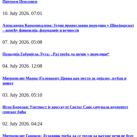
Питером Џексоном
10. July 2026. 07:01
Александра Карамихалева: Једна православна породица у Швајцарској
– између финансија, фармације и вечности
07. July 2026. 05:08
Попадија Габријела Луга: „Рај треба да почне у породици“
04. July 2026. 12:08
Митрополит Марко (Головков): Црква као место за дијалог, љубав и
живот
03. July 2026. 05:10
Игор Борозан: Уметност је кроз култ Светог Саве сачувала идентитет
српског бића
02. July 2026. 04:24
Митрополит Гаврило: Духовник треба да се труди да његове речи не буду