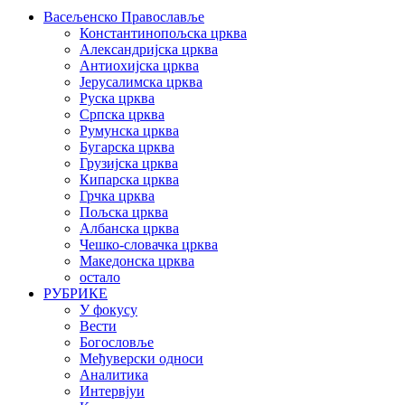
Васељенско Православље
Константинопољска црква
Александријска црква
Антиохијска црква
Јерусалимска црква
Руска црква
Српска црква
Румунска црква
Бугарска црква
Грузијска црква
Кипарска црква
Грчка црква
Пољска црква
Албанска црква
Чешко-словачка црква
Македонска црква
остало
РУБРИКЕ
У фокусу
Вести
Богословље
Међуверски односи
Аналитика
Интервјуи