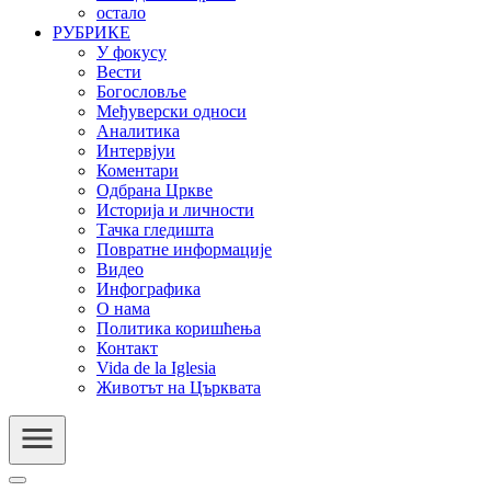
остало
РУБРИКЕ
У фокусу
Вести
Богословље
Међуверски односи
Аналитика
Интервјуи
Коментари
Одбрана Цркве
Историја и личности
Тачка гледишта
Повратне информације
Видео
Инфографика
О нама
Политика коришћења
Контакт
Vida de la Iglesia
Животът на Църквата