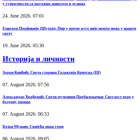
у супротности са његовим животом и делима
24. June 2026. 07:01
Епископ Порфирије (Шутов): Пир у време куге није нешто ново у нашем
свету
19. June 2026. 05:30
Историја и личности
Зоран Кинђић: Света старица Галактија Критска (III)
07. August 2026. 07:56
Александар Ђорђевић: Свети мученици Пребиловачки: Светлост вере у
бездану мржње
07. August 2026. 06:33
Бојан Муњин: Свијећа ипак гори
06. August 2026. 09:05