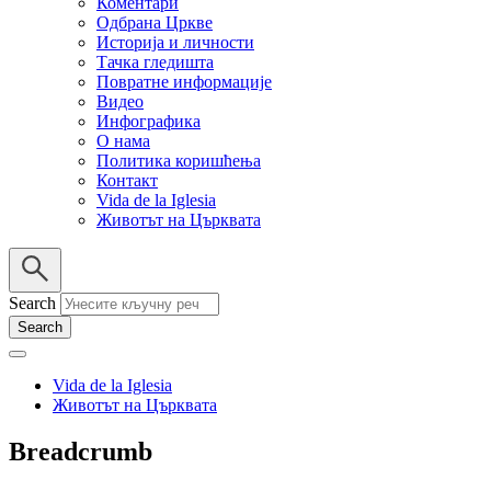
Коментари
Одбрана Цркве
Историја и личности
Тачка гледишта
Повратне информације
Видео
Инфографика
О нама
Политика коришћења
Контакт
Vida de la Iglesia
Животът на Църквата
Search
Vida de la Iglesia
Животът на Църквата
Breadcrumb