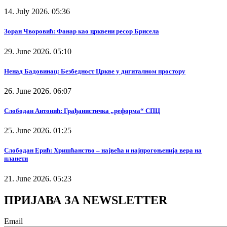
14. July 2026. 05:36
Зоран Чворовић: Фанар као црквени ресор Брисела
29. June 2026. 05:10
Ненад Бадовинац: Безбедност Цркве у дигиталном простору
26. June 2026. 06:07
Слободан Антонић: Грађанистичка „реформа“ СПЦ
25. June 2026. 01:25
Слободан Ерић: Хришћанство – највећа и најпрогоњенија вера на
планети
21. June 2026. 05:23
ПРИЈАВА ЗА NEWSLETTER
Email