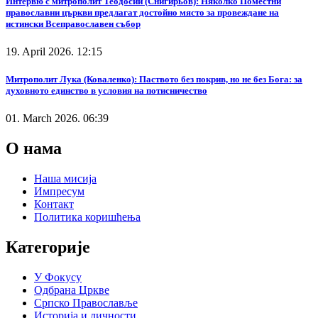
Интервю с митрополит Теодосий (Снигирьов): Няколко Поместни
православни църкви предлагат достойно място за провеждане на
истински Всеправославен събор
19. April 2026. 12:15
Митрополит Лука (Коваленко): Паството без покрив, но не без Бога: за
духовното единство в условия на потисничество
01. March 2026. 06:39
О нама
Наша мисија
Импресум
Контакт
Политика коришћења
Категорије
У Фокусу
Одбрана Цркве
Српско Православље
Историја и личности