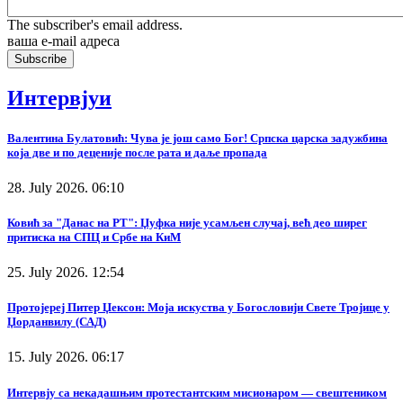
The subscriber's email address.
ваша е-mail адреса
Интервјуи
Валентина Булатовић: Чува је још само Бог! Српска царска задужбина
која две и по деценије после рата и даље пропада
28. July 2026. 06:10
Ковић за "Данас на РТ": Џуфка није усамљен случај, већ део ширег
притиска на СПЦ и Србе на КиМ
25. July 2026. 12:54
Протојереј Питер Џексон: Моја искуства у Богословији Свете Тројице у
Џорданвилу (САД)
15. July 2026. 06:17
Интервју са некадашњим протестантским мисионаром — свештеником