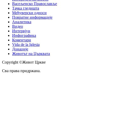
Васељенско Православље
Тачка гледишта
Међуверски односи
Повратне информације
Аналитика
Видео
Интервјуи
Инфографика
Коментари
Vida de la Iglesia
Донације
Животът на Църквата
Copyright ©Живот Цркве
Сва права придржана.