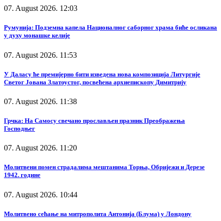
07. August 2026. 12:03
Румунија: Подземна капела Националног саборног храма биће осликана
у духу монашке келије
07. August 2026. 11:53
У Даласу ће премијерно бити изведена нова композиција Литургије
Светог Јована Златоустог, посвећена архиепископу Димитрију
07. August 2026. 11:38
Грчка: На Самосу свечано прослављен празник Преображења
Господњег
07. August 2026. 11:20
Молитвени помен страдалима мештанима Торња, Обријежи и Дерезе
1942. године
07. August 2026. 10:44
Молитвено сећање на митрополита Антонија (Блума) у Лондону