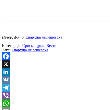
Извор, фото
:
Епархија милешевска
Категорије:
Српска црква
Вести
Тагс:
Епархија милешевска
Facebook
X
LinkedIn
VK
Telegram
Viber