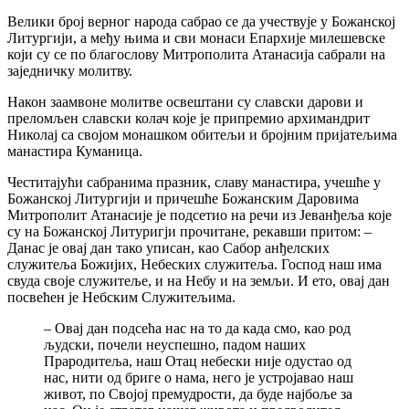
Велики број верног народа сабрао се да учествује у Божанској
Литургији, а међу њима и сви монаси Епархије милешевске
који су се по благослову Митрополита Атанасија сабрали на
заједничку молитву.
Након заамвоне молитве освештани су славски дарови и
преломљен славски колач које је припремио архимандрит
Николај са својом монашком обитељи и бројним пријатељима
манастира Куманица.
Честитајући сабранима празник, славу манастира, учешће у
Божанској Литургији и причешће Божанским Даровима
Митрополит Атанасије је подсетио на речи из Јеванђеља које
су на Божанској Литуригји прочитане, рекавши притом: –
Данас је овај дан тако уписан, као Сабор анђелских
служитеља Божијих, Небеских служитеља. Господ наш има
свуда своје служитеље, и на Небу и на земљи. И ето, овај дан
посвећен је Небским Служитељима.
– Овај дан подсећа нас на то да када смо, као род
људски, почели неуспешно, падом наших
Прародитеља, наш Отац небески није одустао од
нас, нити од бриге о нама, него је устројавао наш
живот, по Својој премудрости, да буде најбоље за