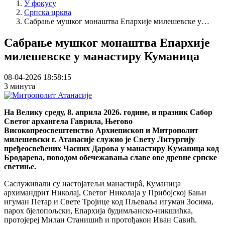
У фокусу
Српска црква
Сабрање мушког монаштва Епархије милешевске у…
Сабрање мушког монаштва Епархије
милешевске у манастиру Куманица
08-04-2026 18:58:15
3 минута
На Велику среду, 8. априла 2026. године, и празник Сабор
Светог архангела Гаврила, Његово
Високопреосвештенство Архиепископ и Митрополит
милешевски г. Атанасије служио је Свету Литургију
пређеосвећених Часних Дарова у манастиру Куманица код
Бродарева, поводом обечежавања славе ове древне српске
светиње.
Саслуживали су настојатељи манастирâ, Куманица
архимандрит Николај, Светог Николаја у Прибојској Бањи
игуман Петар и Свете Тројице код Пљеваља игуман Зосима,
парох бјелопољски, Епархија будимљанско-никшићка,
протојереј Милан Станишић и протођакон Иван Савић.