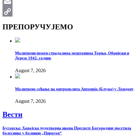
WhatsApp
Email
Copy
ПРЕПОРУЧУЈЕМО
Link
Молитвени помен страдалима мештанима Торња, Обријежи и
Дерезе 1942. године
August 7, 2026
Молитвено сећање на митрополита Антонија (Блума) у Лондону
August 7, 2026
Вести
Бугарска: Хавајска чудотворна икона Пресвете Богородице посетила
болеснике у болници „Пирогов“