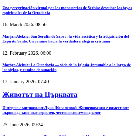
Una peregrinación virtual por los monasterios de Serbia: descubre las joyas
espirituales de la Ortodoxia
16. March 2026. 08:56
Marjan Aleksic: San Serafín de Sarov: la vida ascética y la adquisición del
Espíritu Santo. Un camino hacia la verdadera alegría cristiana
12. February 2026. 06:00
Marjan Aleksic: La Ortodoxia — vida de la Iglesia, inmutable a lo largo de
los siglos, y camino de sanación
17. January 2026. 07:40
Животът на Църквата
Интервю с митрополит Лука (Коваленко): Жизненоважно е поместните
църкви да започнат сериозен, честен и системен диалог
25. June 2026. 09:24