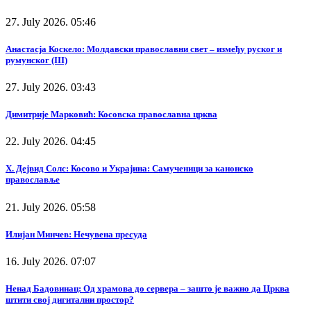
27. July 2026. 05:46
Анастасја Коскело: Молдавски православни свет – између руског и
румунског (III)
27. July 2026. 03:43
Димитрије Марковић: Косовска православна црква
22. July 2026. 04:45
Х. Дејвид Солс: Косово и Украјина: Самученици за канонско
православље
21. July 2026. 05:58
Илијан Минчев: Нечувена пресуда
16. July 2026. 07:07
Ненад Бадовинац: Од храмова до сервера – зашто је важно да Црква
штити свој дигитални простор?