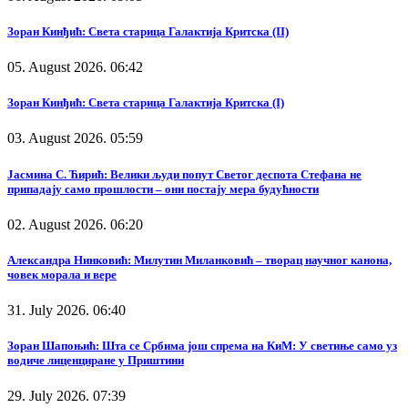
Зоран Кинђић: Света старица Галактија Критска (II)
05. August 2026. 06:42
Зоран Кинђић: Света старица Галактија Критска (I)
03. August 2026. 05:59
Јасмина С. Ћирић: Велики људи попут Светог деспота Стефана не
припадају само прошлости – они постају мера будућности
02. August 2026. 06:20
Александра Нинковић: Милутин Миланковић – творац научног канона,
човек морала и вере
31. July 2026. 06:40
Зоран Шапоњић: Шта се Србима још спрема на КиМ: У светиње само уз
водиче лиценциране у Приштини
29. July 2026. 07:39