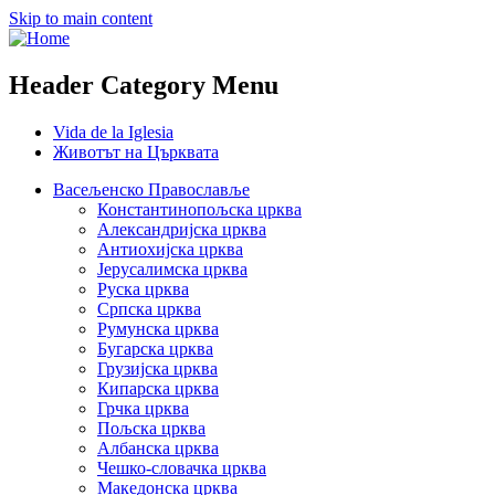
Skip to main content
Header Category Menu
Vida de la Iglesia
Животът на Църквата
Васељенско Православље
Константинопољска црква
Александријска црква
Антиохијска црква
Јерусалимска црква
Руска црква
Српска црква
Румунска црква
Бугарска црква
Грузијска црква
Кипарска црква
Грчка црква
Пољска црква
Албанска црква
Чешко-словачка црква
Македонска црква