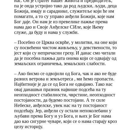
нас. Он је стратег нашег живота и предводитељ,
па је онда устројио тако да род људски, људи, деца
Божија, имају и сараднике, служитеље који ће им
помагати, а то су управо анђели Божији, које нам
Бог даје. Он нам је из превелике пажње према
нама дао и Своје Анђелске СИле, које Њему
служе, да буду и нама у служби.
– Посебно се Црква осврће, у молитви, на оне који
су посвећени чистом живљењу, у девствености, то
јест који су непричасни греху. И данас смо читали
да је посебна пажња дата онима који се одвајају од
земаљских ограничења, земаљских слабости.
– Ако бисмо се одвојили од Бога, чак и ако не буде
разних ветрова и земљотреса , ми ћемо пропасти.
Најбитније је да се од Бога не одвајамо. Тако нас
овај данашњи празник највише подсећа на ту
неопходност стабилности, чврстине, неопходност
постојаности, да будемо постојани. А те силе
Небеске, анђелске, увек нас на ту постојаност
подсећају. Јер, анђели су остали непоколебани у
љубави према Богу и уз Бога, и њих је Бог нама
дао као сигурне чуваре, који се о нама старају кроз
целу историју.