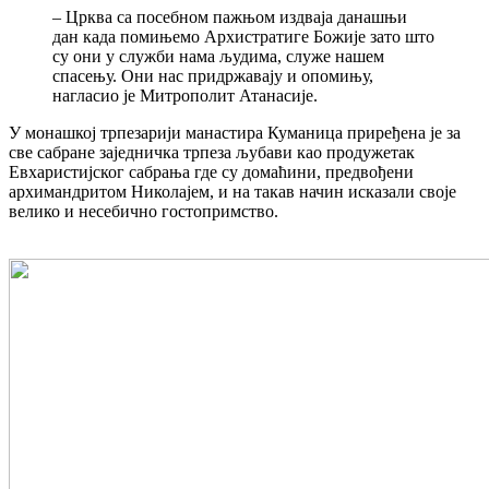
– Црква са посебном пажњом издваја данашњи
дан када помињемо Архистратиге Божије зато што
су они у служби нама људима, служе нашем
спасењу. Они нас придржавају и опомињу,
нагласио је Митрополит Атанасије.
У монашкој трпезарији манастира Куманица приређена је за
све сабране заједничка трпеза љубави као продужетак
Евхаристијског сабрања где су домаћини, предвођени
архимандритом Николајем, и на такав начин исказали своје
велико и несебично гостопримство.