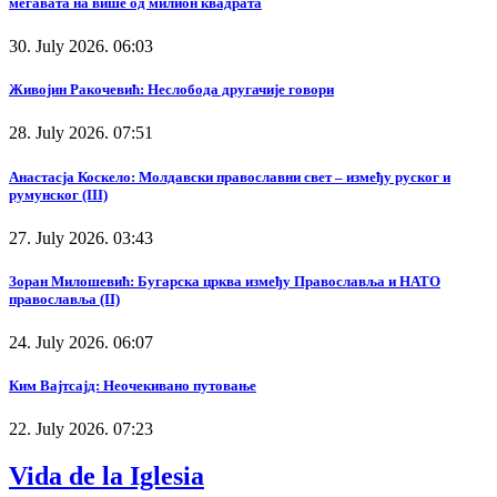
мегавата на више од милион квадрата
30. July 2026. 06:03
Живојин Ракочевић: Неслобода другачије говори
28. July 2026. 07:51
Анастасја Коскело: Молдавски православни свет – између руског и
румунског (III)
27. July 2026. 03:43
Зоран Милошевић: Бугарска црква између Православља и НАТО
православља (II)
24. July 2026. 06:07
Ким Вајтсајд: Неочекивано путовање
22. July 2026. 07:23
Vida de la Iglesia