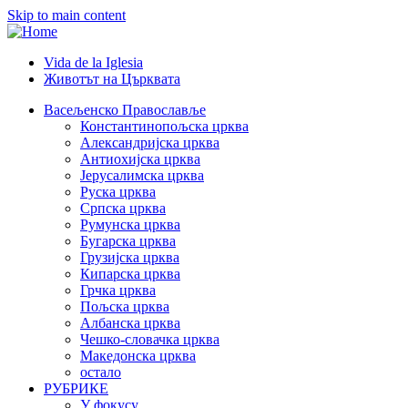
Skip to main content
Vida de la Iglesia
Животът на Църквата
Header
Category
Васељенско Православље
Константинопољска црква
Menu
Александријска црква
Антиохијска црква
Јерусалимска црква
Руска црква
Српска црква
Румунска црква
Бугарска црква
Грузијска црква
Кипарска црква
Грчка црква
Пољска црква
Албанска црква
Чешко-словачка црква
Македонска црква
остало
РУБРИКЕ
У фокусу