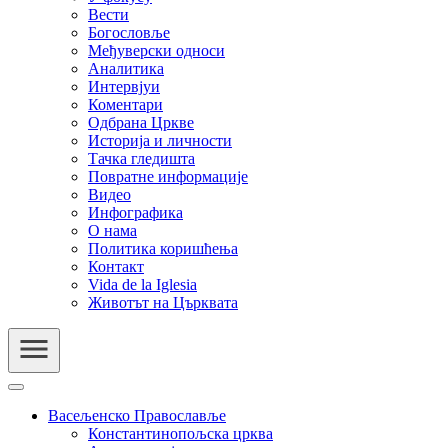
Вести
Богословље
Међуверски односи
Аналитика
Интервјуи
Коментари
Одбрана Цркве
Историја и личности
Тачка гледишта
Повратне информације
Видео
Инфографика
О нама
Политика коришћења
Контакт
Vida de la Iglesia
Животът на Църквата
Васељенско Православље
Константинопољска црква