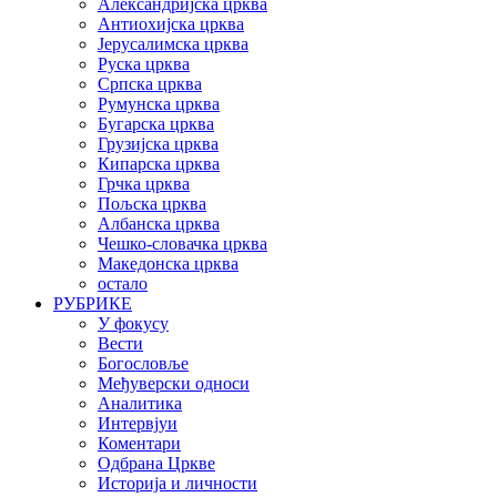
Александријска црква
Антиохијска црква
Јерусалимска црква
Руска црква
Српска црква
Румунска црква
Бугарска црква
Грузијска црква
Кипарска црква
Грчка црква
Пољска црква
Албанска црква
Чешко-словачка црква
Македонска црква
остало
РУБРИКЕ
У фокусу
Вести
Богословље
Међуверски односи
Аналитика
Интервјуи
Коментари
Одбрана Цркве
Историја и личности