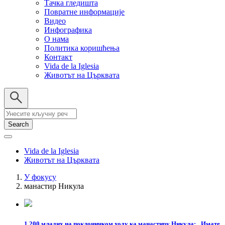
Тачка гледишта
Повратне информације
Видео
Инфографика
О нама
Политика коришћења
Контакт
Vida de la Iglesia
Животът на Църквата
Search
Vida de la Iglesia
Животът на Църквата
У фокусу
манастир Никула
Breadcrumb
1.200 младих на поклоничком ходу ка манастиру Никула: „Имате