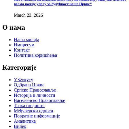
веома важну улогу за будућност наше Цркве“
March 23, 2026
О нама
Наша мисија
Импресум
Контакт
Политика коришћења
Категорије
У Фокусу
Одбрана Цркве
Српско Православље
Историја и личности
Васељенско Православље
Тачка гледишта
Међуверски односи
Повратне информације
Аналитика
Видео