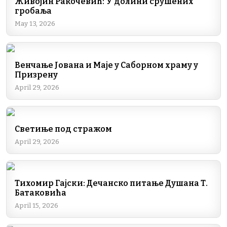
Живојин Ракочевић: У долини срушених
гробаља
May 13, 2026
Венчање Јована и Маје у Саборном храму у
Призрену
April 29, 2026
Светиње под стражом
April 29, 2026
Тихомир Гајски: Дечанско питање Душана Т.
Батаковића
April 15, 2026