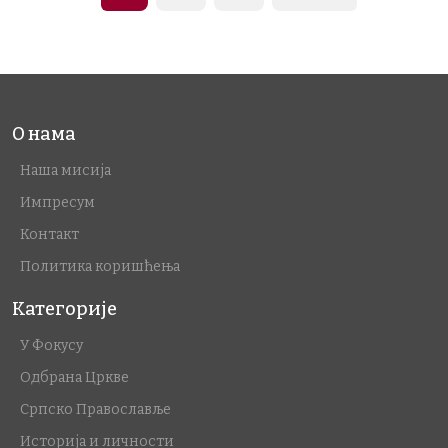
О нама
Наша мисија
Импресум
Контакт
Политика коришћења
Категорије
У Фокусу
Одбрана Цркве
Српско Православље
Историја и личности