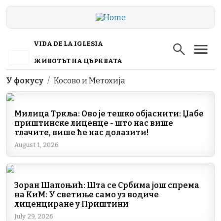
Skip to main content
VIDA DE LA IGLESIA
ЖИВОТЪТ НА ЦЪРКВАТА
Breadcrumb
У фокусу
Косово и Метохија
Милица Тркља: Ово је тешко објаснити: Џабе
приштинске лиценце - што нас више
тлачите, више ће нас долазити!
August 1, 2026
Зоран Шапоњић: Шта се Србима још спрема
на КиМ: У светиње само уз водиче
лиценциране у Приштини
July 29, 2026