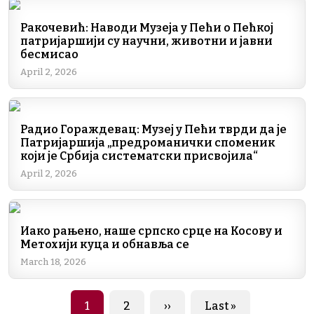
Ракочевић: Наводи Музеја у Пећи о Пећкој
патријаршији су научни, животни и јавни
бесмисао
April 2, 2026
Радио Гораждевац: Музеј у Пећи тврди да је
Патријаршија „предроманички споменик
који је Србија систематски присвојила“
April 2, 2026
Иако рањено, наше српско срце на Косову и
Метохији куца и обнавља се
March 18, 2026
Pagination
Page
Page
Next page
Last page
1
2
››
Last »