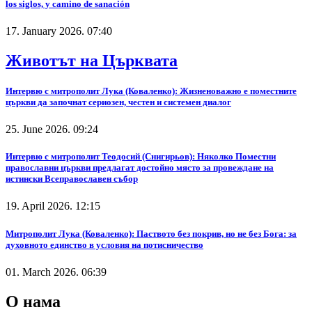
los siglos, y camino de sanación
17. January 2026. 07:40
Животът на Църквата
Интервю с митрополит Лука (Коваленко): Жизненоважно е поместните
църкви да започнат сериозен, честен и системен диалог
25. June 2026. 09:24
Интервю с митрополит Теодосий (Снигирьов): Няколко Поместни
православни църкви предлагат достойно място за провеждане на
истински Всеправославен събор
19. April 2026. 12:15
Митрополит Лука (Коваленко): Паството без покрив, но не без Бога: за
духовното единство в условия на потисничество
01. March 2026. 06:39
О нама