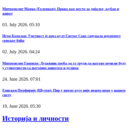
Митрополит Марко (Головков): Црква као место за дијалог, љубав и
живот
03. July 2026. 05:10
Игор Борозан: Уметност је кроз култ Светог Саве сачувала идентитет
српског бића
02. July 2026. 04:24
Митрополит Гаврило: Духовник треба да се труди да његове речи не буду
у супротности са његовим животом и делима
24. June 2026. 07:01
Епископ Порфирије (Шутов): Пир у време куге није нешто ново у нашем
свету
19. June 2026. 05:30
Историја и личности