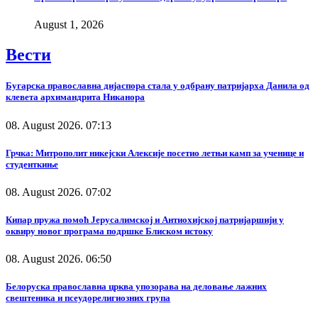
August 1, 2026
Вести
Бугарска православна дијаспора стала у одбрану патријарха Данила од
клевета архимандрита Никанора
08. August 2026. 07:13
Грчка: Митрополит никејски Алексије посетио летњи камп за ученице и
студенткиње
08. August 2026. 07:02
Кипар пружа помоћ Јерусалимској и Антиохијској патријаршији у
оквиру новог програма подршке Блиском истоку
08. August 2026. 06:50
Белоруска православна црква упозорава на деловање лажних
свештеника и псеудорелигиозних група