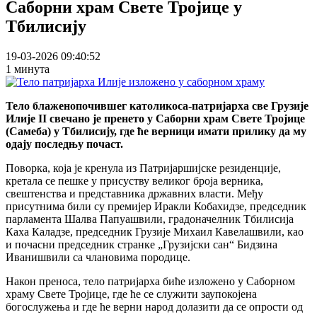
Саборни храм Свете Тројице у
Тбилисију
19-03-2026 09:40:52
1 минута
Тело блаженопочившег католикоса-патријарха све Грузије
Илије II свечано је пренето у Саборни храм Свете Тројице
(Самеба) у Тбилисију, где ће верници имати прилику да му
одају последњу почаст.
Поворка, која је кренула из Патријаршијске резиденције,
кретала се пешке у присуству великог броја верника,
свештенства и представника државних власти. Међу
присутнима били су премијер Иракли Кобахидзе, председник
парламента Шалва Папуашвили, градоначелник Тбилисија
Каха Каладзе, председник Грузије Михаил Кавелашвили, као
и почасни председник странке „Грузијски сан“ Бидзина
Иванишвили са члановима породице.
Након преноса, тело патријарха биће изложено у Саборном
храму Свете Тројице, где ће се служити заупокојена
богослужења и где ће верни народ долазити да се опрости од