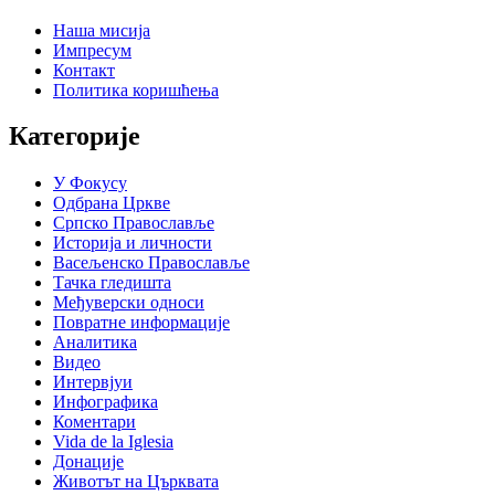
Наша мисија
Импресум
Контакт
Политика коришћења
Категорије
У Фокусу
Одбрана Цркве
Српско Православље
Историја и личности
Васељенско Православље
Тачка гледишта
Међуверски односи
Повратне информације
Аналитика
Видео
Интервјуи
Инфографика
Коментари
Vida de la Iglesia
Донације
Животът на Църквата