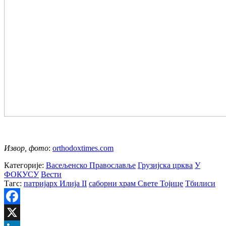
Извор, фото
:
orthodoxtimes.com
Категорије:
Васељенско Православље
Грузијска црква
У
ФОКУСУ
Вести
Тагс:
патријарх Илија II
саборни храм Свете Тојице
Тбилиси
Facebook