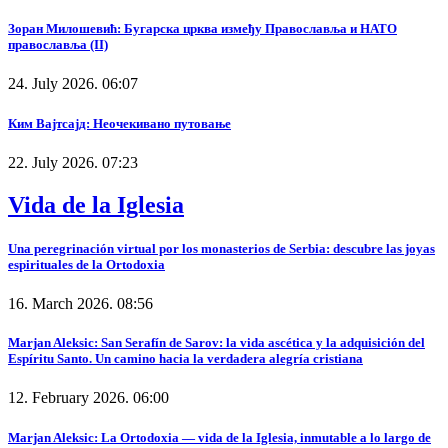
Зоран Милошевић: Бугарска црква између Православља и НАТО
православља (II)
24. July 2026. 06:07
Ким Вајтсајд: Неочекивано путовање
22. July 2026. 07:23
Vida de la Iglesia
Una peregrinación virtual por los monasterios de Serbia: descubre las joyas
espirituales de la Ortodoxia
16. March 2026. 08:56
Marjan Aleksic: San Serafín de Sarov: la vida ascética y la adquisición del
Espíritu Santo. Un camino hacia la verdadera alegría cristiana
12. February 2026. 06:00
Marjan Aleksic: La Ortodoxia — vida de la Iglesia, inmutable a lo largo de