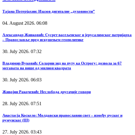
Тајана Потерјахин: Изазов дигиталне „духовности”
04. August 2026. 06:08
Александар Живковић: Сусрет васељенског и јерусалимског патријарха
– Православље пред искушењем геополитике
30. July 2026. 07:32
Владимир Вуковић: Соларни зид на путу ка Острогу: дозвола за 67
мегавата на више од милион квадрата
30. July 2026. 06:03
Живојин Ракочевић: Неслобода другачије говори
28. July 2026. 07:51
Анастасја Коскело: Молдавски православни свет – између руског и
румунског (III)
27. July 2026. 03:43