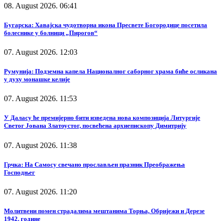
08. August 2026. 06:41
Бугарска: Хавајска чудотворна икона Пресвете Богородице посетила
болеснике у болници „Пирогов“
07. August 2026. 12:03
Румунија: Подземна капела Националног саборног храма биће осликана
у духу монашке келије
07. August 2026. 11:53
У Даласу ће премијерно бити изведена нова композиција Литургије
Светог Јована Златоустог, посвећена архиепископу Димитрију
07. August 2026. 11:38
Грчка: На Самосу свечано прослављен празник Преображења
Господњег
07. August 2026. 11:20
Молитвени помен страдалима мештанима Торња, Обријежи и Дерезе
1942. године