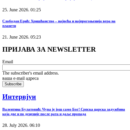
25. June 2026. 01:25
Слободан Ерић: Хришћанство – највећа и најпрогоњенија вера на
планети
21. June 2026. 05:23
ПРИЈАВА ЗА NEWSLETTER
Email
The subscriber's email address.
ваша е-mail адреса
Интервјуи
Валентина Булатовић: Чува је још само Бог! Српска царска задужбина
која две и по деценије после рата и даље пропада
28. July 2026. 06:10