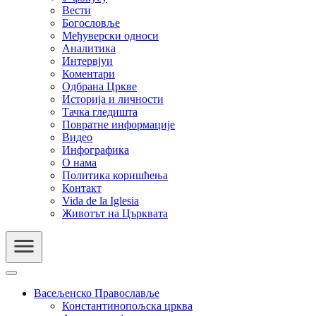
Вести
Богословље
Међуверски односи
Аналитика
Интервјуи
Коментари
Одбрана Цркве
Историја и личности
Тачка гледишта
Повратне информације
Видео
Инфографика
О нама
Политика коришћења
Контакт
Vida de la Iglesia
Животът на Църквата
Васељенско Православље
Константинопољска црква