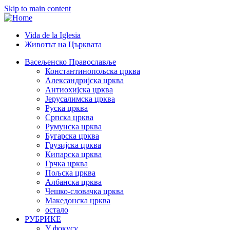
Skip to main content
Vida de la Iglesia
Животът на Църквата
Header
Category
Васељенско Православље
Константинопољска црква
Menu
Александријска црква
Антиохијска црква
Јерусалимска црква
Руска црква
Српска црква
Румунска црква
Бугарска црква
Грузијска црква
Кипарска црква
Грчка црква
Пољска црква
Албанска црква
Чешко-словачка црква
Македонска црква
остало
РУБРИКЕ
У фокусу