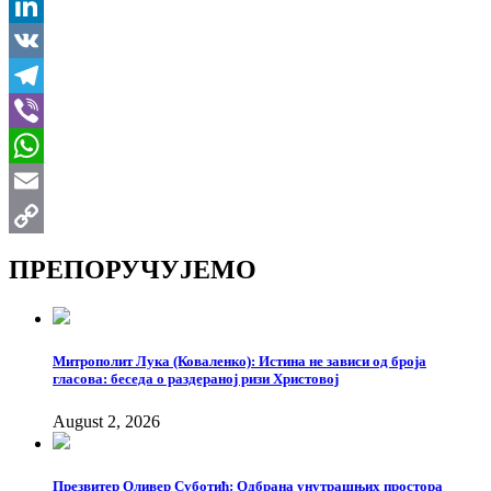
X
LinkedIn
VK
Telegram
Viber
WhatsApp
Email
Copy
ПРЕПОРУЧУЈЕМО
Link
Митрополит Лука (Коваленко): Истина не зависи од броја
гласова: беседа о раздераној ризи Христовој
August 2, 2026
Презвитер Оливер Суботић: Одбрана унутрашњих простора