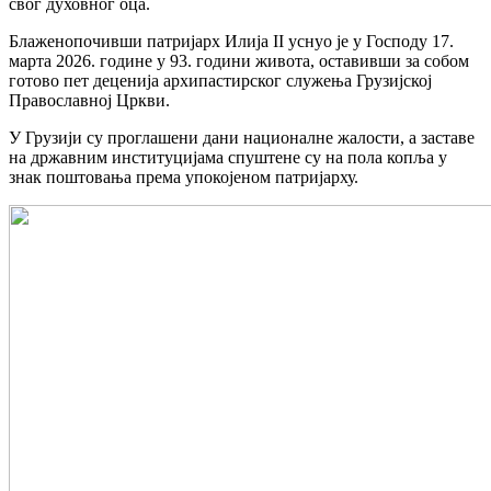
свог духовног оца.
Блаженопочивши патријарх Илија II уснуо је у Господу 17.
марта 2026. године у 93. години живота, оставивши за собом
готово пет деценија архипастирског служења Грузијској
Православној Цркви.
У Грузији су проглашени дани националне жалости, а заставе
на државним институцијама спуштене су на пола копља у
знак поштовања према упокојеном патријарху.