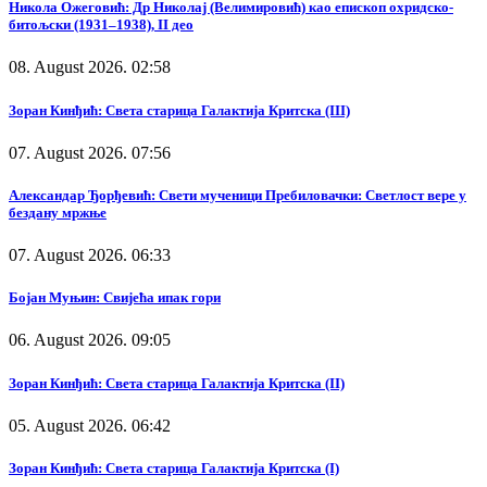
Никола Ожеговић: Др Николај (Велимировић) као епископ охридско-
битољски (1931–1938), II део
08. August 2026. 02:58
Зоран Кинђић: Света старица Галактија Критска (III)
07. August 2026. 07:56
Александар Ђорђевић: Свети мученици Пребиловачки: Светлост вере у
бездану мржње
07. August 2026. 06:33
Бојан Муњин: Свијећа ипак гори
06. August 2026. 09:05
Зоран Кинђић: Света старица Галактија Критска (II)
05. August 2026. 06:42
Зоран Кинђић: Света старица Галактија Критска (I)