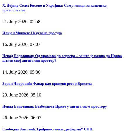
Х. Дејвид Солс: Косово и Украјина: Самученици за канонско
православље
21. July 2026. 05:58
Илијан Минчев: Нечувена пресуда
16. July 2026. 07:07
Ненад Бадовинац: Од храмова до сервера – зашто је важно да Црква
штити свој дигитални простор?
14. July 2026. 05:36
Зоран Чворовић: Фанар као црквени ресор Брисела
29. June 2026. 05:10
Ненад Бадовинац: Безбедност Цркве у дигиталном простору
26. June 2026. 06:07
Слободан Антонић: Грађанистичка „реформа“ СПЦ