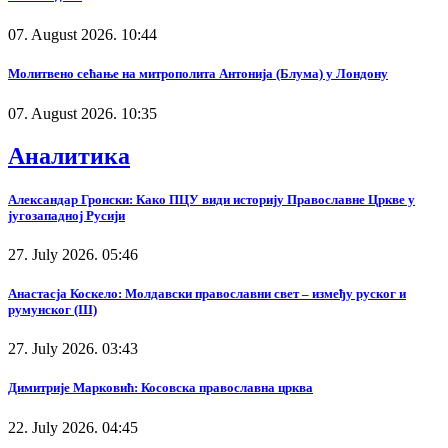
07. August 2026. 10:44
Молитвено сећање на митрополита Антонија (Блума) у Лондону
07. August 2026. 10:35
Аналитика
Александар Гронски: Како ПЦУ види историју Православне Цркве у
југозападној Русији
27. July 2026. 05:46
Анастасја Коскело: Молдавски православни свет – између руског и
румунског (III)
27. July 2026. 03:43
Димитрије Марковић: Косовска православна црква
22. July 2026. 04:45