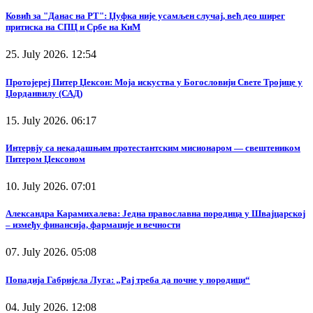
Ковић за "Данас на РТ": Џуфка није усамљен случај, већ део ширег
притиска на СПЦ и Србе на КиМ
25. July 2026. 12:54
Протојереј Питер Џексон: Моја искуства у Богословији Свете Тројице у
Џорданвилу (САД)
15. July 2026. 06:17
Интервју са некадашњим протестантским мисионаром — свештеником
Питером Џексоном
10. July 2026. 07:01
Александра Карамихалева: Једна православна породица у Швајцарској
– између финансија, фармације и вечности
07. July 2026. 05:08
Попадија Габријела Луга: „Рај треба да почне у породици“
04. July 2026. 12:08