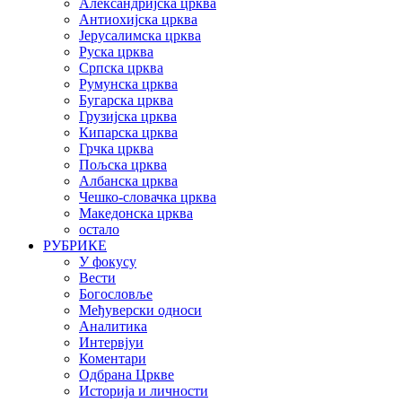
Александријска црква
Антиохијска црква
Јерусалимска црква
Руска црква
Српска црква
Румунска црква
Бугарска црква
Грузијска црква
Кипарска црква
Грчка црква
Пољска црква
Албанска црква
Чешко-словачка црква
Македонска црква
остало
РУБРИКЕ
У фокусу
Вести
Богословље
Међуверски односи
Аналитика
Интервјуи
Коментари
Одбрана Цркве
Историја и личности