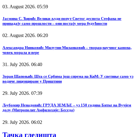
03. August 2026. 05:59
Јасмина С. Ћирић: Велики људи попут Светог деспота Стефана не
припадају само прошлости – они постају мера будућности
02. August 2026. 06:20
Александра Нинковић: Милутин Миланковић – творац научног канона,
човек морала и вере
31. July 2026. 06:40
Зоран Шапоњић: Шта се Србима још спрема на КиМ: У светиње само уз
водиче лиценциране у Приштини
29. July 2026. 07:39
Љубомир Ненадовић: ГРУДА ЗЕМЉЕ – уз 150 година Битке на Вучјем
долу (Митрополит Амфилохије: Беседа)
29. July 2026. 06:02
Тачка гледишта