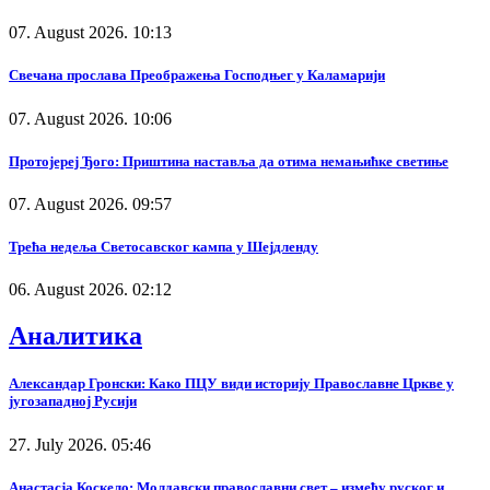
07. August 2026. 10:13
Свечана прослава Преображења Господњег у Каламарији
07. August 2026. 10:06
Протојереј Ђого: Приштина наставља да отима немањићке светиње
07. August 2026. 09:57
Трећа недеља Светосавског кампа у Шејдленду
06. August 2026. 02:12
Аналитика
Александар Гронски: Како ПЦУ види историју Православне Цркве у
југозападној Русији
27. July 2026. 05:46
Анастасја Коскело: Молдавски православни свет – између руског и