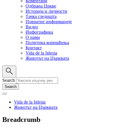
Коментари
Одбрана Цркве
Историја и личности
Тачка гледишта
Повратне информације
Видео
Инфографика
О нама
Политика коришћења
Контакт
Vida de la Iglesia
Животът на Църквата
Search
Vida de la Iglesia
Животът на Църквата
Breadcrumb