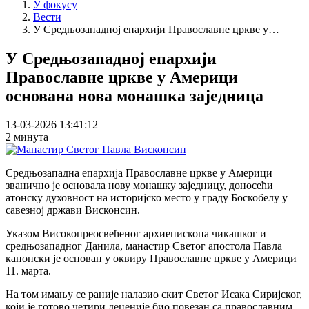
У фокусу
Вести
У Средњозападној епархији Православне цркве у…
У Средњозападној епархији
Православне цркве у Америци
основана нова монашка заједница
13-03-2026 13:41:12
2 минута
Средњозападна епархија Православне цркве у Америци
званично је основала нову монашку заједницу, доносећи
атонску духовност на историјско место у граду Боскобелу у
савезној држави Висконсин.
Указом Високопреосвећеног архиепископа чикашког и
средњозападног Данила, манастир Светог апостола Павла
канонски је основан у оквиру Православне цркве у Америци
11. марта.
На том имању се раније налазио скит Светог Исака Сиријског,
који је готово четири деценије био повезан са православним