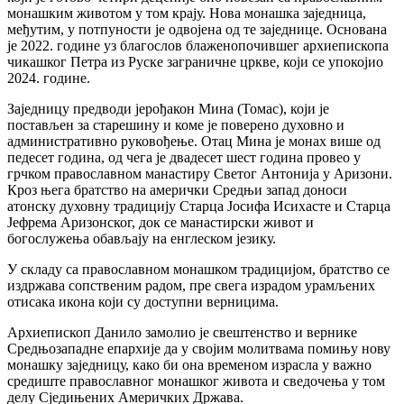
монашким животом у том крају. Нова монашка заједница,
међутим, у потпуности је одвојена од те заједнице. Основана
је 2022. године уз благослов блаженопочившег архиепископа
чикашког Петра из Руске заграничне цркве, који се упокојио
2024. године.
Заједницу предводи јерођакон Мина (Томас), који је
постављен за старешину и коме је поверено духовно и
административно руковођење. Отац Мина је монах више од
педесет година, од чега је двадесет шест година провео у
грчком православном манастиру Светог Антонија у Аризони.
Кроз њега братство на амерички Средњи запад доноси
атонску духовну традицију Старца Јосифа Исихасте и Старца
Јефрема Аризонског, док се манастирски живот и
богослужења обављају на енглеском језику.
У складу са православном монашком традицијом, братство се
издржава сопственим радом, пре свега израдом урамљених
отисака икона који су доступни верницима.
Архиепископ Данило замолио је свештенство и вернике
Средњозападне епархије да у својим молитвама помињу нову
монашку заједницу, како би она временом израсла у важно
средиште православног монашког живота и сведочења у том
делу Сједињених Америчких Држава.