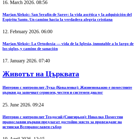
16. March 2026. 08:56
Marjan Aleksic: San Serafín de Sarov: la vida ascética y la adquisición del
Espíritu Santo. Un camino hacia la verdadera alegría cristiana
12. February 2026. 06:00
Marjan Aleksic: La Ortodoxia — vida de la Iglesia, inmutable a lo largo de
los siglos, y camino de sanación
17. January 2026. 07:40
Животът на Църквата
Интервю с митрополит Лука (Коваленко): Жизненоважно е поместните
църкви да започнат сериозен, честен и системен диалог
25. June 2026. 09:24
Интервю с митрополит Теодосий (Снигирьов): Няколко Поместни
православни църкви предлагат достойно място за провеждане на
истински Всеправославен събор
19. April 2026. 12:15