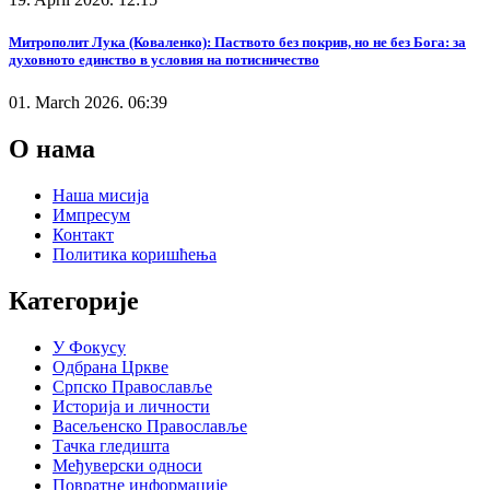
Митрополит Лука (Коваленко): Паството без покрив, но не без Бога: за
духовното единство в условия на потисничество
01. March 2026. 06:39
О нама
Наша мисија
Импресум
Контакт
Политика коришћења
Категорије
У Фокусу
Одбрана Цркве
Српско Православље
Историја и личности
Васељенско Православље
Тачка гледишта
Међуверски односи
Повратне информације