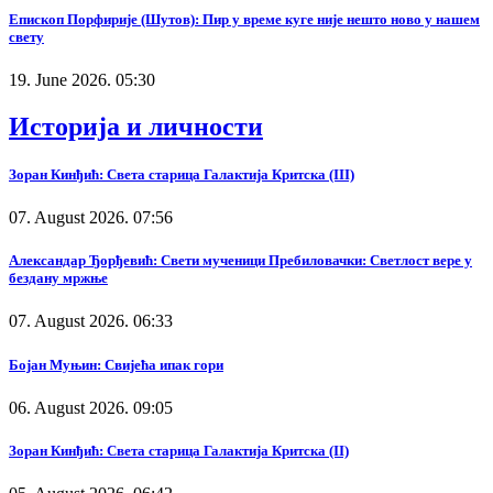
Епископ Порфирије (Шутов): Пир у време куге није нешто ново у нашем
свету
19. June 2026. 05:30
Историја и личности
Зоран Кинђић: Света старица Галактија Критска (III)
07. August 2026. 07:56
Александар Ђорђевић: Свети мученици Пребиловачки: Светлост вере у
бездану мржње
07. August 2026. 06:33
Бојан Муњин: Свијећа ипак гори
06. August 2026. 09:05
Зоран Кинђић: Света старица Галактија Критска (II)