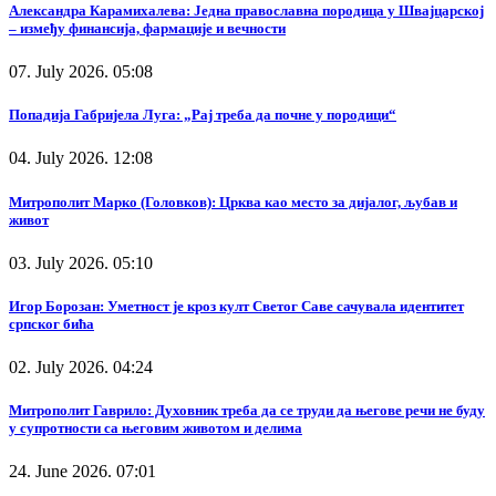
Александра Карамихалева: Једна православна породица у Швајцарској
– између финансија, фармације и вечности
07. July 2026. 05:08
Попадија Габријела Луга: „Рај треба да почне у породици“
04. July 2026. 12:08
Митрополит Марко (Головков): Црква као место за дијалог, љубав и
живот
03. July 2026. 05:10
Игор Борозан: Уметност је кроз култ Светог Саве сачувала идентитет
српског бића
02. July 2026. 04:24
Митрополит Гаврило: Духовник треба да се труди да његове речи не буду
у супротности са његовим животом и делима
24. June 2026. 07:01