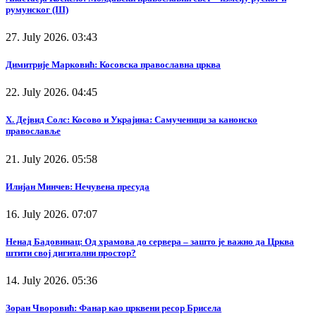
румунског (III)
27. July 2026. 03:43
Димитрије Марковић: Косовска православна црква
22. July 2026. 04:45
Х. Дејвид Солс: Косово и Украјина: Самученици за канонско
православље
21. July 2026. 05:58
Илијан Минчев: Нечувена пресуда
16. July 2026. 07:07
Ненад Бадовинац: Од храмова до сервера – зашто је важно да Црква
штити свој дигитални простор?
14. July 2026. 05:36
Зоран Чворовић: Фанар као црквени ресор Брисела