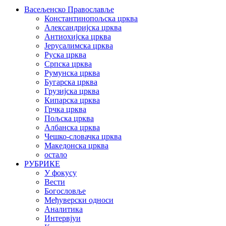
Васељенско Православље
Константинопољска црква
Александријска црква
Антиохијска црква
Јерусалимска црква
Руска црква
Српска црква
Румунска црква
Бугарска црква
Грузијска црква
Кипарска црква
Грчка црква
Пољска црква
Албанска црква
Чешко-словачка црква
Македонска црква
остало
РУБРИКЕ
У фокусу
Вести
Богословље
Међуверски односи
Аналитика
Интервјуи