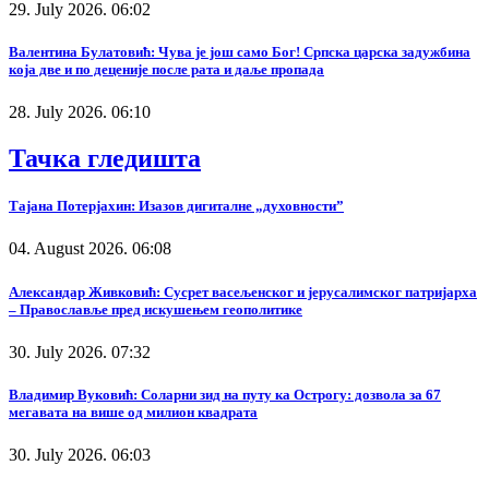
29. July 2026. 06:02
Валентина Булатовић: Чува је још само Бог! Српска царска задужбина
која две и по деценије после рата и даље пропада
28. July 2026. 06:10
Тачка гледишта
Тајана Потерјахин: Изазов дигиталне „духовности”
04. August 2026. 06:08
Александар Живковић: Сусрет васељенског и јерусалимског патријарха
– Православље пред искушењем геополитике
30. July 2026. 07:32
Владимир Вуковић: Соларни зид на путу ка Острогу: дозвола за 67
мегавата на више од милион квадрата
30. July 2026. 06:03