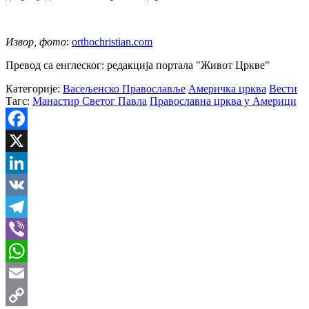
Извор, фото
:
orthochristian.com
Превод са енглеског: редакција портала "Живот Цркве"
Категорије:
Васељенско Православље
Америчка црква
Вести
Тагс:
Манастир Светог Павла
Православна црква у Америци
Facebook
X
LinkedIn
VK
Telegram
Viber
WhatsApp
Email