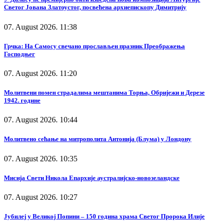
Светог Јована Златоустог, посвећена архиепископу Димитрију
07. August 2026. 11:38
Грчка: На Самосу свечано прослављен празник Преображења
Господњег
07. August 2026. 11:20
Молитвени помен страдалима мештанима Торња, Обријежи и Дерезе
1942. године
07. August 2026. 10:44
Молитвено сећање на митрополита Антонија (Блума) у Лондону
07. August 2026. 10:35
Мисија Свети Никола Епархије аустралијско-новозеландске
07. August 2026. 10:27
Јубилеј у Великој Попини – 150 година храма Светог Пророка Илије