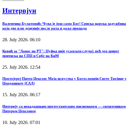
Интервјуи
Валентина Булатовић: Чува је још само Бог! Српска царска задужбина
која две и по деценије после рата и даље пропада
28. July 2026. 06:10
Ковић за "Данас на РТ": Џуфка није усамљен случај, већ део ширег
притиска на СПЦ и Србе на КиМ
25. July 2026. 12:54
Протојереј Питер Џексон: Моја искуства у Богословији Свете Тројице у
Џорданвилу (САД)
15. July 2026. 06:17
Интервју са некадашњим протестантским мисионаром — свештеником
Питером Џексоном
10. July 2026. 07:01