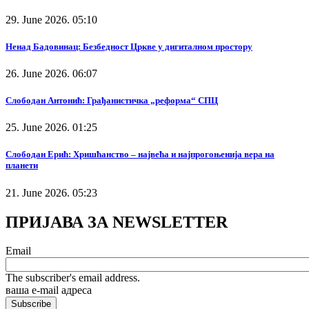
29. June 2026. 05:10
Ненад Бадовинац: Безбедност Цркве у дигиталном простору
26. June 2026. 06:07
Слободан Антонић: Грађанистичка „реформа“ СПЦ
25. June 2026. 01:25
Слободан Ерић: Хришћанство – највећа и најпрогоњенија вера на
планети
21. June 2026. 05:23
ПРИЈАВА ЗА NEWSLETTER
Email
The subscriber's email address.
ваша е-mail адреса