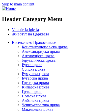
Skip to main content
Header Category Menu
Vida de la Iglesia
Животът на Църквата
Васељенско Православље
Константинопољска црква
Александријска црква
Антиохијска црква
Јерусалимска црква
Руска црква
Српска црква
Румунска црква
Бугарска црква
Грузијска црква
Кипарска црква
Грчка црква
Пољска црква
Албанска црква
Чешко-словачка црква
Македонска црква