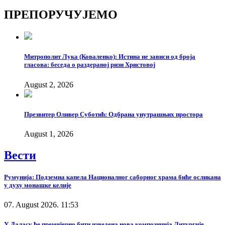
Copy
ПРЕПОРУЧУЈЕМО
Link
Митрополит Лука (Коваленко): Истина не зависи од броја
гласова: беседа о раздераној ризи Христовој
August 2, 2026
Презвитер Оливер Суботић: Одбрана унутрашњих простора
August 1, 2026
Вести
Румунија: Подземна капела Националног саборног храма биће осликана
у духу монашке келије
07. August 2026. 11:53
У Даласу ће премијерно бити изведена нова композиција Литургије