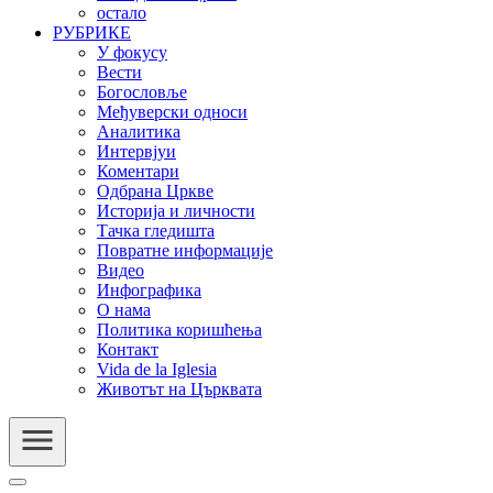
остало
РУБРИКЕ
У фокусу
Вести
Богословље
Међуверски односи
Аналитика
Интервјуи
Коментари
Одбрана Цркве
Историја и личности
Тачка гледишта
Повратне информације
Видео
Инфографика
О нама
Политика коришћења
Контакт
Vida de la Iglesia
Животът на Църквата