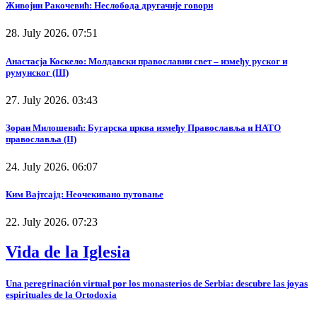
Живојин Ракочевић: Неслобода другачије говори
28. July 2026. 07:51
Анастасја Коскело: Молдавски православни свет – између руског и
румунског (III)
27. July 2026. 03:43
Зоран Милошевић: Бугарска црква између Православља и НАТО
православља (II)
24. July 2026. 06:07
Ким Вајтсајд: Неочекивано путовање
22. July 2026. 07:23
Vida de la Iglesia
Una peregrinación virtual por los monasterios de Serbia: descubre las joyas
espirituales de la Ortodoxia