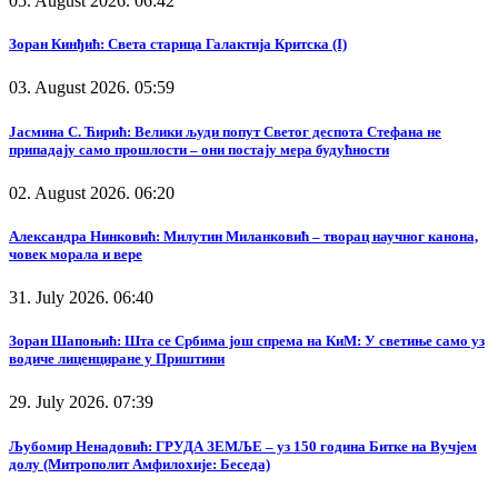
05. August 2026. 06:42
Зоран Кинђић: Света старица Галактија Критска (I)
03. August 2026. 05:59
Јасмина С. Ћирић: Велики људи попут Светог деспота Стефана не
припадају само прошлости – они постају мера будућности
02. August 2026. 06:20
Александра Нинковић: Милутин Миланковић – творац научног канона,
човек морала и вере
31. July 2026. 06:40
Зоран Шапоњић: Шта се Србима још спрема на КиМ: У светиње само уз
водиче лиценциране у Приштини
29. July 2026. 07:39
Љубомир Ненадовић: ГРУДА ЗЕМЉЕ – уз 150 година Битке на Вучјем
долу (Митрополит Амфилохије: Беседа)