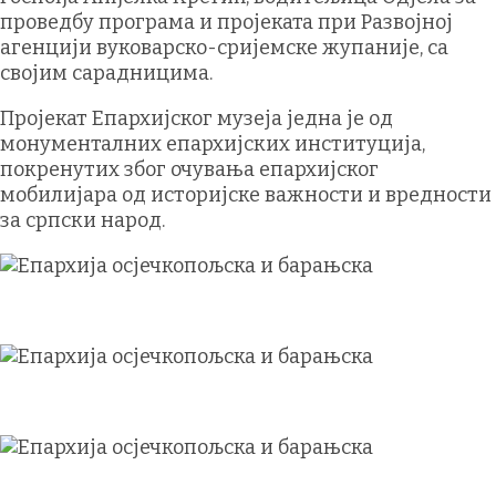
проведбу програма и пројеката при Развојној
агенцији вуковарско-сријемске жупаније, са
својим сарадницима.
Пројекат Епархијског музеја једна је од
монументалних епархијских институција,
покренутих због очувања епархијског
мобилијара од историјске важности и вредности
за српски народ.