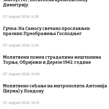
Димитрију
07. August 2026. 11:38
Грчка: На Самосу свечано прослављен
празник Преображења Господњег
07. August 2026. 11:20
Молитвени помен страдалима мештанима
Торња, Обријежи и Дерезе 1942. године
07. August 2026. 10:44
Молитвено сећање на митрополита Антонија
(Блума) у Лондону
07. August 2026. 10:35