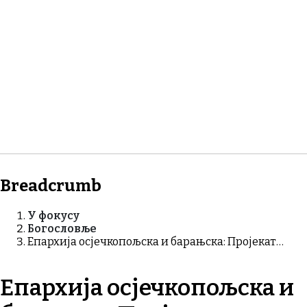
Breadcrumb
У фокусу
Богословље
Епархија осјечкопољска и барањска: Пројекат…
Епархија осјечкопољска и