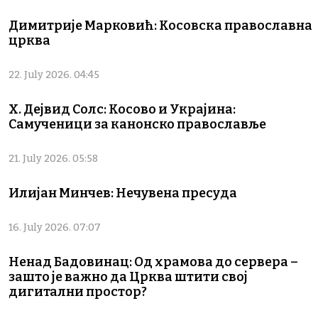
Димитрије Марковић: Косовска православна
црква
22. July 2026. 04:45
Х. Дејвид Солс: Косово и Украјина:
Самученици за канонско православље
21. July 2026. 05:58
Илијан Минчев: Нечувена пресуда
16. July 2026. 07:07
Ненад Бадовинац: Од храмова до сервера –
зашто је важно да Црква штити свој
дигитални простор?