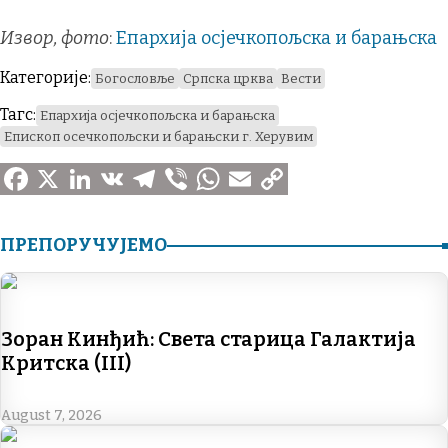
Извор, фото
:
Епархија осјечкопољска и барањска
Категорије:
Богословље
Српска црква
Вести
Тагс:
Епархија осјечкопољска и барањска
Епископ осечкопољски и барањски г. Херувим
F
X
L
V
T
V
W
E
C
a
i
K
e
i
h
m
o
ПРЕПОРУЧУЈЕМО
c
n
l
b
a
a
p
e
k
e
e
t
i
y
Зоран Кинђић: Света старица Галактија
b
e
g
r
s
l
L
Критска (III)
o
d
r
A
i
o
I
a
p
n
August 7, 2026
k
n
m
p
k