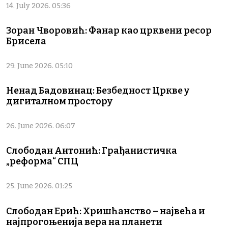
14. July 2026. 05:36
Зоран Чворовић: Фанар као црквени ресор
Брисела
29. June 2026. 05:10
Ненад Бадовинац: Безбедност Цркве у
дигиталном простору
26. June 2026. 06:07
Слободан Антонић: Грађанистичка
„реформа“ СПЦ
25. June 2026. 01:25
Слободан Ерић: Хришћанство – највећа и
најпрогоњенија вера на планети