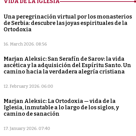
VIDA DE LA IGLESIA
Una peregrinación virtual por los monasterios
de Serbia: descubre las joyas espirituales de la
Ortodoxia
16. March 2026. 08:56
Marjan Aleksic: San Serafín de Sarov: la vida
ascética y la adquisición del Espíritu Santo. Un
camino hacia la verdadera alegría cristiana
12. February 2026. 06:00
Marjan Aleksic: La Ortodoxia — vida de la
Iglesia, inmutable a lo largo de los siglos, y
camino de sanación
17. January 2026. 07:40