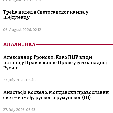
Трећа недеља Светосавског кампа у
Шејдленду
06. August 2026. 02:12
АНАЛИТИКА
Александар Гронски: Како ПЦУ види
историју Православне Цркве у југозападној
Русији
27. July 2026. 05:46
Анастасја Коскело: Молдавски православни
свет – између руског и румунског (III)
27. July 2026. 03:43