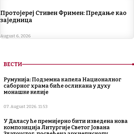
Протојереј Стивен Фримен: Предање као
заједница
August 6, 2026
ВЕСТИ
Румунија: Подземна капела Националног
саборног храма биће осликана у духу
монашке келије
07. August 2026. 11:53
У Даласу ће премијерно бити изведена нова
композиција Литургије Светог Јована
Златоустог, посвећена архиепископу