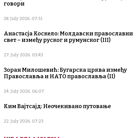
говори
28. July 2026. 07:51
Анастасја Коскело: Молдавски православни
свет – између руског и румунског (III)
27. July 2026. 03:43
Зоран Милошевић: Бугарска црква између
Православља и НАТО православља (II)
24. July 2026. 06:07
Ким Вајтсајд: Неочекивано путовање
22. July 2026. 07:23