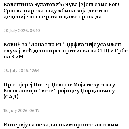
Валентина Булатовић: Чува је још само Бог!
Српска царска задужбина која две и по
деценије после рата и даље пропада
28. July 2026. 06:10
Ковић за "Данас на РТ": Џуфка није усамљен
случај, већ део ширег притиска на СПЦ и Србе
на КиМ
25. July 2026. 12:54
Протојереј Питер Џексон: Моја искуства у
Богословији Свете Тројице у Џорданвилу
(САД)
15. July 2026. 06:17
Интервју са некадашњим протестантским