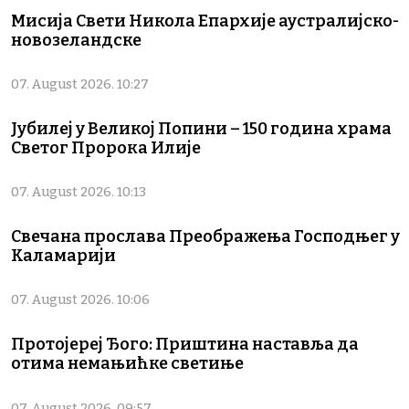
Мисија Свети Никола Епархије аустралијско-
новозеландске
07. August 2026. 10:27
Јубилеј у Великој Попини – 150 година храма
Светог Пророка Илије
07. August 2026. 10:13
Свечана прослава Преображења Господњег у
Каламарији
07. August 2026. 10:06
Протојереј Ђого: Приштина наставља да
отима немањићке светиње
07. August 2026. 09:57