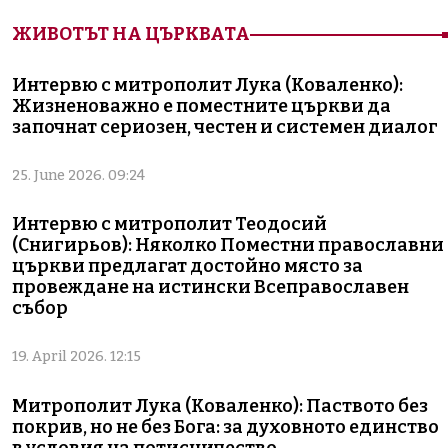
ЖИВОТЪТ НА ЦЪРКВАТА
Интервю с митрополит Лука (Коваленко):
Жизненоважно е поместните църкви да
започнат сериозен, честен и системен диалог
25. June 2026. 09:24
Интервю с митрополит Теодосий
(Снигирьов): Няколко Поместни православни
църкви предлагат достойно място за
провеждане на истински Всеправославен
събор
19. April 2026. 12:15
Митрополит Лука (Коваленко): Паството без
покрив, но не без Бога: за духовното единство
в условия на потисничество