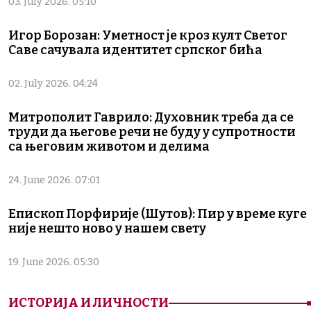
03. July 2026. 05:10
Игор Борозан: Уметност је кроз култ Светог
Саве сачувала идентитет српског бића
02. July 2026. 04:24
Митрополит Гаврило: Духовник треба да се
труди да његове речи не буду у супротности
са његовим животом и делима
24. June 2026. 07:01
Епископ Порфирије (Шутов): Пир у време куге
није нешто ново у нашем свету
19. June 2026. 05:30
ИСТОРИЈА И ЛИЧНОСТИ