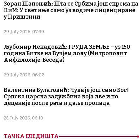
Зоран Шапоњић: Шта се Србима још спрема на
КиМ: У светиње само уз водиче лиценциране
у Приштини
29. July 2026. 07:39
Љубомир Ненадовић: ГРУДА ЗЕМЉЕ – уз 150
година Битке на Вучјем долу (Митрополит
Амфилохије: Беседа)
29. July 2026. 06:02
Валентина Булатовић: Чува је још само Бог!
Српска царска задужбина која две и по
деценије после рата и даље пропада
28. July 2026. 06:10
ТАЧКА ГЛЕДИШТА