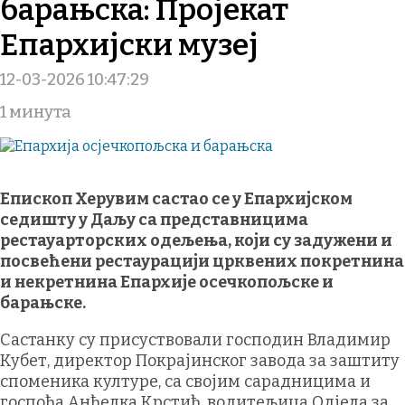
барањска: Пројекат
Епархијски музеј
12-03-2026 10:47:29
1 минута
Епископ Херувим састао се у Епархијском
седишту у Даљу са представницима
рестауарторских одељења, који су задужени и
посвећени рестаурацији црквених покретнина
и некретнина Епархије осечкопољске и
барањске.
Састанку су присуствовали господин Владимир
Кубет, директор Покрајинског завода за заштиту
споменика културе, са својим сарадницима и
госпођа Анђелка Крстић, водитељица Одјела за