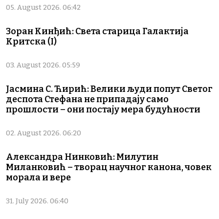
05. August 2026. 06:42
Зоран Кинђић: Света старица Галактија
Критска (I)
03. August 2026. 05:59
Јасмина С. Ћирић: Велики људи попут Светог
деспота Стефана не припадају само
прошлости – они постају мера будућности
02. August 2026. 06:20
Александра Нинковић: Милутин
Миланковић – творац научног канона, човек
морала и вере
31. July 2026. 06:40