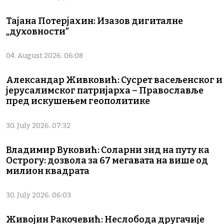
Тајана Потерјахин: Изазов дигиталне
„духовности”
04. August 2026. 06:08
Александар Живковић: Сусрет васељенског и
јерусалимског патријарха – Православље
пред искушењем геополитике
30. July 2026. 07:32
Владимир Вуковић: Соларни зид на путу ка
Острогу: дозвола за 67 мегавата на више од
милион квадрата
30. July 2026. 06:03
Живојин Ракочевић: Неслобода другачије