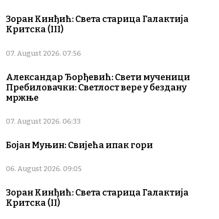
Зоран Кинђић: Света старица Галактија
Критска (III)
07. August 2026. 07:56
Александар Ђорђевић: Свети мученици
Пребиловачки: Светлост вере у бездану
мржње
07. August 2026. 06:33
Бојан Муњин: Свијећа ипак гори
06. August 2026. 09:05
Зоран Кинђић: Света старица Галактија
Критска (II)