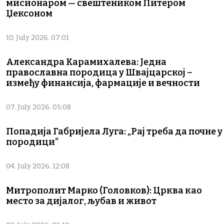
мисионаром — свештеником Питером
Џексоном
10. July 2026. 07:01
Александра Карамихалева: Једна
православна породица у Швајцарској –
између финансија, фармације и вечности
07. July 2026. 05:08
Попадија Габријела Луга: „Рај треба да почне у
породици“
04. July 2026. 12:08
Митрополит Марко (Головков): Црква као
место за дијалог, љубав и живот