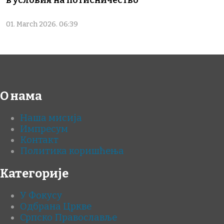
01. March 2026. 06:39
О нама
Наша мисија
Импресум
Контакт
Политика коришћења
Категорије
У Фокусу
Одбрана Цркве
Српско Православље