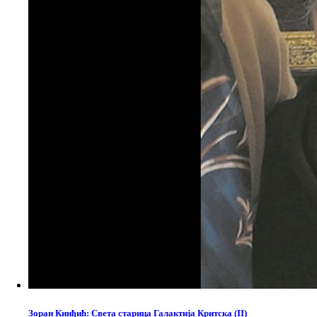
Зоран Кинђић: Света старица Галактија Критска (II)