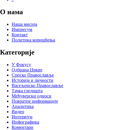
page
О нама
Наша мисија
Импресум
Контакт
Политика коришћења
Категорије
У Фокусу
Одбрана Цркве
Српско Православље
Историја и личности
Васељенско Православље
Тачка гледишта
Међуверски односи
Повратне информације
Аналитика
Видео
Интервјуи
Инфографика
Коментари