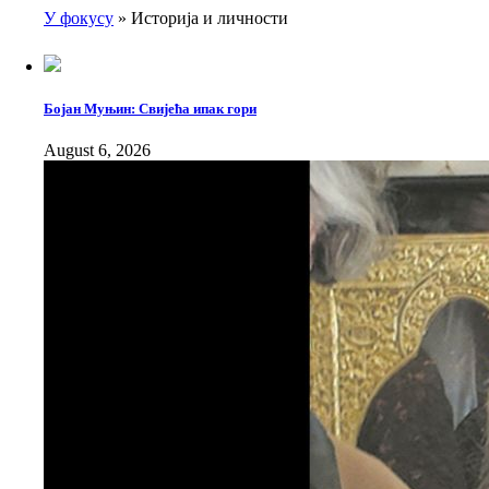
У фокусу
Историја и личности
Breadcrumb
Бојан Муњин: Свијећа ипак гори
August 6, 2026