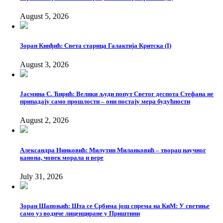
August 5, 2026
Зоран Кинђић: Света старица Галактија Критска (I)
August 3, 2026
Јасмина С. Ћирић: Велики људи попут Светог деспота Стефана не
припадају само прошлости – они постају мера будућности
August 2, 2026
Александра Нинковић: Милутин Миланковић – творац научног
канона, човек морала и вере
July 31, 2026
Зоран Шапоњић: Шта се Србима још спрема на КиМ: У светиње
само уз водиче лиценциране у Приштини