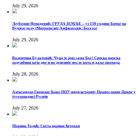
July 29, 2026
Љубомир Ненадовић: ГРУДА ЗЕМЉЕ – уз 150 година Битке на
Вучјем долу (Митрополит Амфилохије: Беседа)
July 29, 2026
Валентина Булатовић: Чува је још само Бог! Српска царска
задужбина која две и по деценије после рата и даље пропада
July 28, 2026
Александар Гронски: Како ПЦУ види историју Православне Цркве у
југозападној Русији
July 27, 2026
Марина Тодић: Света царица Кетеван