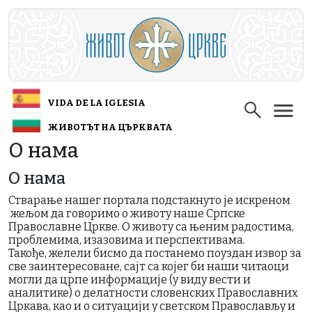
Skip to main content
VIDA DE LA IGLESIA
ЖИВОТЪТ НА ЦЪРКВАТА
О нама
О нама
Стварање нашег портала подстакнуто је искреном
жељом да говоримо о животу наше Српске
Православне Цркве. О животу са њеним радостима,
проблемима, изазовима и перспективама.
Такође, желели бисмо да постанемо поуздан извор за
све заинтересоване, сајт са којег би наши читаоци
могли да црпе информације (у виду вести и
аналитике) о делатности словенских Православних
Цркава, као и о ситуацији у светском Православљу и