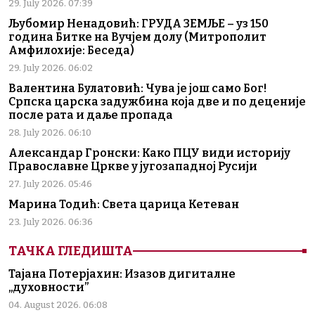
29. July 2026. 07:39
Љубомир Ненадовић: ГРУДА ЗЕМЉЕ – уз 150
година Битке на Вучјем долу (Митрополит
Амфилохије: Беседа)
29. July 2026. 06:02
Валентина Булатовић: Чува је још само Бог!
Српска царска задужбина која две и по деценије
после рата и даље пропада
28. July 2026. 06:10
Александар Гронски: Како ПЦУ види историју
Православне Цркве у југозападној Русији
27. July 2026. 05:46
Марина Тодић: Света царица Кетеван
23. July 2026. 06:36
ТАЧКА ГЛЕДИШТА
Тајана Потерјахин: Изазов дигиталне
„духовности”
04. August 2026. 06:08