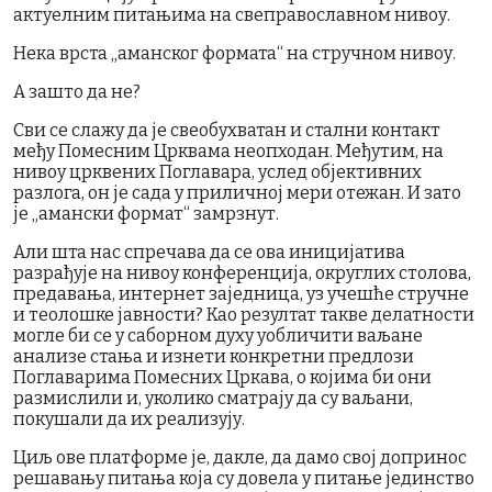
актуелним питањима на свеправославном нивоу.
Нека врста „аманског формата“ на стручном нивоу.
А зашто да не?
Сви се слажу да је свеобухватан и стални контакт
међу Помесним Црквама неопходан. Међутим, на
нивоу црквених Поглавара, услед објективних
разлога, он је сада у приличној мери отежан. И зато
је „амански формат“ замрзнут.
Али шта нас спречава да се ова иницијатива
разрађује на нивоу конференција, округлих столова,
предавања, интернет заједница, уз учешће стручне
и теолошке јавности? Као резултат такве делатности
могле би се у саборном духу уобличити ваљане
анализе стања и изнети конкретни предлози
Поглаварима Помесних Цркава, о којима би они
размислили и, уколико сматрају да су ваљани,
покушали да их реализују.
Циљ ове платформе је, дакле, да дамо свој допринос
решавању питања која су довела у питање јединство