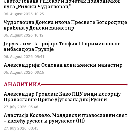
Светог Јована Рилског и почетак поклоничког
пута „Рилски Чудотворац“
06. August 2026. 10:25
Чудотворна Донска икона Пресвете Богородице
враћена у Донски манастир
06. August 2026. 10:12
Јерусалим: Патријарх Теофил III примио новог
амбасадора Грузије
06. August 2026. 09:41
Александрија: Основан нови женски манастир
06. August 2026. 09:16
АНАЛИТИКА
Александар Гронски: Како ПЦУ види историју
Православне Цркве у југозападној Русији
27. July 2026. 05:46
Анастасја Коскело: Молдавски православни свет
– између руског и румунског (III)
27. July 2026. 03:43