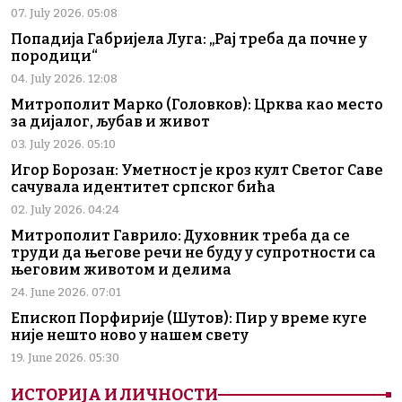
07. July 2026. 05:08
Попадија Габријела Луга: „Рај треба да почне у
породици“
04. July 2026. 12:08
Митрополит Марко (Головков): Црква као место
за дијалог, љубав и живот
03. July 2026. 05:10
Игор Борозан: Уметност је кроз култ Светог Саве
сачувала идентитет српског бића
02. July 2026. 04:24
Митрополит Гаврило: Духовник треба да се
труди да његове речи не буду у супротности са
његовим животом и делима
24. June 2026. 07:01
Епископ Порфирије (Шутов): Пир у време куге
није нешто ново у нашем свету
19. June 2026. 05:30
ИСТОРИЈА И ЛИЧНОСТИ