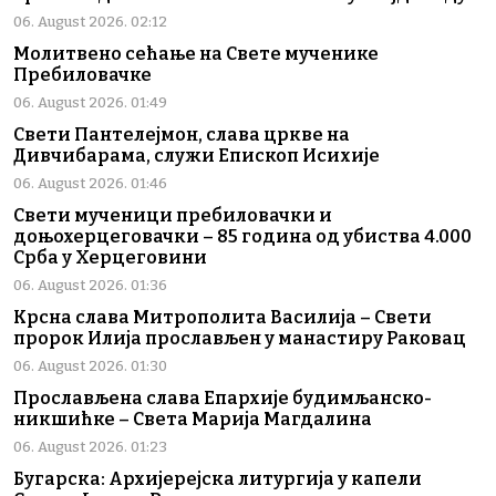
06. August 2026. 02:12
Молитвено сећање на Свете мученике
Пребиловачке
06. August 2026. 01:49
Свети Пантелејмон, слава цркве на
Дивчибарама, служи Епископ Исихије
06. August 2026. 01:46
Свети мученици пребиловачки и
доњохерцеговачки – 85 година од убиства 4.000
Срба у Херцеговини
06. August 2026. 01:36
Крсна слава Митрополита Василија – Свети
пророк Илија прослављен у манастиру Раковац
06. August 2026. 01:30
Прослављена слава Епархије будимљанско-
никшићке – Света Марија Магдалина
06. August 2026. 01:23
Бугарска: Архијерејска литургија у капели