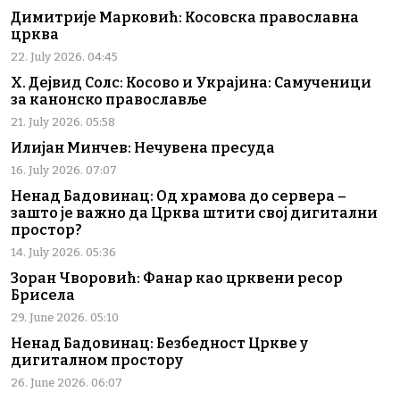
Димитрије Марковић: Косовска православна
црква
22. July 2026. 04:45
Х. Дејвид Солс: Косово и Украјина: Самученици
за канонско православље
21. July 2026. 05:58
Илијан Минчев: Нечувена пресуда
16. July 2026. 07:07
Ненад Бадовинац: Од храмова до сервера –
зашто је важно да Црква штити свој дигитални
простор?
14. July 2026. 05:36
Зоран Чворовић: Фанар као црквени ресор
Брисела
29. June 2026. 05:10
Ненад Бадовинац: Безбедност Цркве у
дигиталном простору
26. June 2026. 06:07