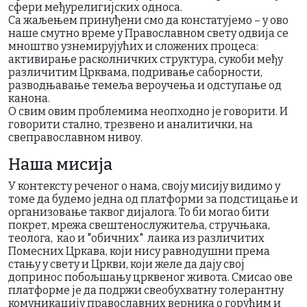
сфери међурелигијских односа.
Са жаљењем принуђени смо да констатујемо – у ово
наше смутно време у Православном свету одвија се
мноштво узнемирујућих и сложених процеса:
активирање расколничких структура, сукоби међу
различитим Црквама, подривање саборности,
разводњавање темеља вероучења и одступање од
канона.
О свим овим проблемима неопходно је говорити. И
говорити стално, трезвено и аналитички, на
свеправославном нивоу.
Наша мисија
У контексту реченог о нама, своју мисију видимо у
томе да будемо једна од платформи за подстицање и
организовање таквог дијалога. То би могао бити
покрет, мрежа свештенослужитеља, стручњака,
теолога, као и "обичних" лаика из различитих
Помесних Цркава, који нису равнодушни према
стању у свету и Цркви, који желе да дају свој
допринос побољшању црквеног живота. Смисао ове
платформе је да подржи свеобухватну толерантну
комуникацију православних верника о горућим и