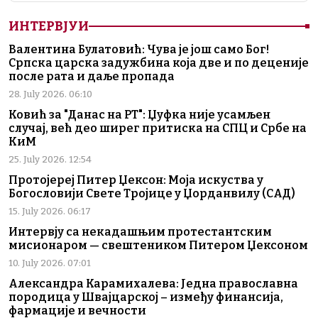
ИНТЕРВЈУИ
Валентина Булатовић: Чува је још само Бог!
Српска царска задужбина која две и по деценије
после рата и даље пропада
28. July 2026. 06:10
Ковић за "Данас на РТ": Џуфка није усамљен
случај, већ део ширег притиска на СПЦ и Србе на
КиМ
25. July 2026. 12:54
Протојереј Питер Џексон: Моја искуства у
Богословији Свете Тројице у Џорданвилу (САД)
15. July 2026. 06:17
Интервју са некадашњим протестантским
мисионаром — свештеником Питером Џексоном
10. July 2026. 07:01
Александра Карамихалева: Једна православна
породица у Швајцарској – између финансија,
фармације и вечности