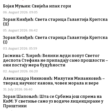
Бојан Муњин: Свијећа ипак гори
06. August 2026. 09:05
Зоран Кинђић: Света старица Галактија Критска
(II)
05. August 2026. 06:42
Зоран Кинђић: Света старица Галактија Критска
(I)
03. August 2026. 05:59
Јасмина С. Ћирић: Велики људи попут Светог
деспота Стефана не припадају само прошлости –
они постају мера будућности
02. August 2026. 06:20
Александра Нинковић: Милутин Миланковић –
творац научног канона, човек морала и вере
31. July 2026. 06:40
Зоран Шапоњић: Шта се Србима још спрема на
КиМ: У светиње само уз водиче лиценциране у
Приштини