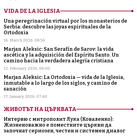
VIDA DE LA IGLESIA
Una peregrinación virtual por los monasterios de
Serbia: descubre las joyas espirituales de la
Ortodoxia
16. March 2026. 08:56
Marjan Aleksic: San Serafín de Sarov: la vida
ascética y la adquisición del Espíritu Santo. Un
camino hacia la verdadera alegría cristiana
12. February 2026. 06:00
Marjan Aleksic: La Ortodoxia — vida de la Iglesia,
inmutable a lo largo de los siglos, y camino de
sanación
17. January 2026. 07:40
ЖИВОТЪТ НА ЦЪРКВАТА
Интервю с митрополит Лука (Коваленко):
Жизненоважно е поместните църкви да
започнат сериозен, честен и системен диалог