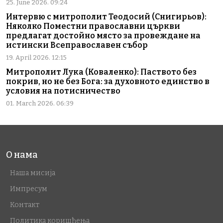
25. June 2026. 09:24
Интервю с митрополит Теодосий (Снигирьов):
Няколко Поместни православни църкви
предлагат достойно място за провеждане на
истински Всеправославен събор
19. April 2026. 12:15
Митрополит Лука (Коваленко): Паството без
покрив, но не без Бога: за духовното единство в
условия на потисничество
01. March 2026. 06:39
О нама
Наша мисија
Импресум
Контакт
Политика коришћења