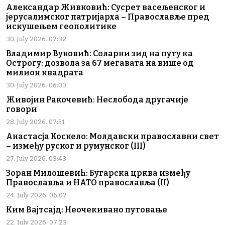
Александар Живковић: Сусрет васељенског и
јерусалимског патријарха – Православље пред
искушењем геополитике
30. July 2026. 07:32
Владимир Вуковић: Соларни зид на путу ка
Острогу: дозвола за 67 мегавата на више од
милион квадрата
30. July 2026. 06:03
Живојин Ракочевић: Неслобода другачије
говори
28. July 2026. 07:51
Анастасја Коскело: Молдавски православни свет
– између руског и румунског (III)
27. July 2026. 03:43
Зоран Милошевић: Бугарска црква између
Православља и НАТО православља (II)
24. July 2026. 06:07
Ким Вајтсајд: Неочекивано путовање
22. July 2026. 07:23