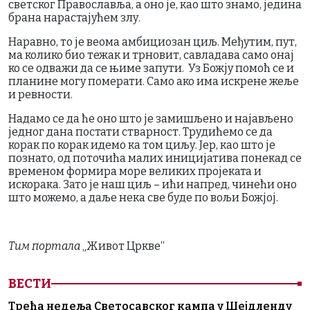
светског Православља, а оно је, као што знамо, једина
брана нарастајућем злу.
Наравно, то је веома амбициозан циљ. Међутим, пут,
ма колико био тежак и трновит, савладава само онај
ко се одважи да се њиме запути. Уз Божју помоћ се и
планине могу померати. Само ако има искрене жеље
и ревности.
Надамо се да ће оно што је замишљено и најављено
једног дана постати стварност. Трудићемо се да
корак по корак идемо ка том циљу. Јер, као што је
познато, од поточића малих иницијатива понекад се
временом формира море великих пројеката и
искорака. Зато је наш циљ – ићи напред, чинећи оно
што можемо, а даље нека све буде по вољи Божјој.
Тим портала
„Живот Цркве“
ВЕСТИ
Трећа недеља Светосавског кампа у Шејдленду