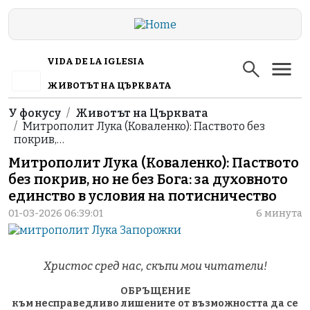
Skip to main content
VIDA DE LA IGLESIA
ЖИВОТЪТ НА ЦЪРКВАТА
Breadcrumb
У фокусу
Животът на Църквата
Митрополит Лука (Коваленко): Паството без
покрив,…
Митрополит Лука (Коваленко): Паството
без покрив, но не без Бога: за духовното
единство в условия на потисничество
01-03-2026 06:39:01
6 минута
Христос сред нас, скъпи мои читатели!
ОБРЪЩЕНИЕ
към несправедливо лишените от възможността да се