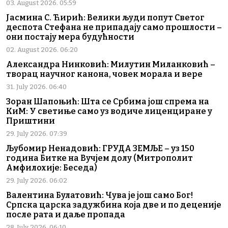
03. August 2026. 05:59
Јасмина С. Ћирић: Велики људи попут Светог
деспота Стефана не припадају само прошлости –
они постају мера будућности
02. August 2026. 06:20
Александра Нинковић: Милутин Миланковић –
творац научног канона, човек морала и вере
31. July 2026. 06:40
Зоран Шапоњић: Шта се Србима још спрема на
КиМ: У светиње само уз водиче лиценциране у
Приштини
29. July 2026. 07:39
Љубомир Ненадовић: ГРУДА ЗЕМЉЕ – уз 150
година Битке на Вучјем долу (Митрополит
Амфилохије: Беседа)
29. July 2026. 06:02
Валентина Булатовић: Чува је још само Бог!
Српска царска задужбина која две и по деценије
после рата и даље пропада
28. July 2026. 06:10