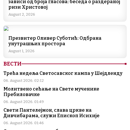
зависи од броја гласова: беседа о раздераној
o
n
m
p
n
ризи Христовој
o
p
k
August 2, 2026
k
Презвитер Оливер Суботић: Одбрана
унутрашњих простора
August 1, 2026
ВЕСТИ
Трећа недеља Светосавског кампа у Шејдленду
06. August 2026. 02:12
Молитвено сећање на Свете мученике
Пребиловачке
06. August 2026. 01:49
Свети Пантелејмон, слава цркве на
Дивчибарама, служи Епископ Исихије
06. August 2026. 01:46