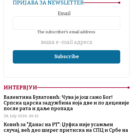
ПРИЈАВА ЗА NEWSLETTER
Email
The subscriber's email address.
ваша е-mail адреса
ИНТЕРВЈУИ
Валентина Булатовић: Чува је још само Бог!
Српска царска задужбина која две и по деценије
после рата и даље пропада
28. July 2026. 06:10
Ковић за "Данас на РТ": Џуфка није усамљен
случај, већ део ширег притиска на СПЦ и Србе на