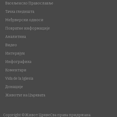
Васељенско Православље
Тачка гледишта
Међуверски односи
Повратне информације
Аналитика
Видео
Интервјуи
Инфографика
Коментари
Vida de la Iglesia
Донације
Животът на Църквата
Copyright ©Живот Цркве
Сва права придржана.