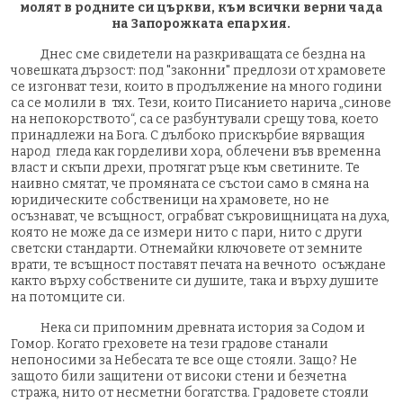
молят в родните си църкви, към всички верни чада
на Запорожката епархия.
Днес сме свидетели на разкриващата се бездна на
човешката дързост: под "законни" предлози от храмовете
се изгонват тези, които в продължение на много години
са се молили в тях. Тези, които Писанието нарича „синове
на непокорството“, са се разбунтували срещу това, което
принадлежи на Бога. С дълбоко прискърбие вярващия
народ гледа как горделиви хора, облечени във временна
власт и скъпи дрехи, протягат ръце към светините. Те
наивно смятат, че промяната се състои само в смяна на
юридическите собственици на храмовете, но не
осъзнават, че всъщност, ограбват съкровищницата на духа,
която не може да се измери нито с пари, нито с други
светски стандарти. Отнемайки ключовете от земните
врати, те всъщност поставят печата на вечното осъждане
както върху собствените си душите, така и върху душите
на потомците си.
Нека си припомним древната история за Содом и
Гомор. Когато греховете на тези градове станали
непоносими за Небесата те все още стояли. Защо? Не
защото били защитени от високи стени и безчетна
стража, нито от несметни богатства. Градовете стояли