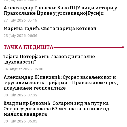
Александар Гронски: Како ПЦУ види историју
Православне Цркве у југозападној Русији
27. July 2026. 05:46
Марина Тодић: Света царица Кетеван
23. July 2026. 06:36
ТАЧКА ГЛЕДИШТА
Тајана Потерјахин: Изазов дигиталне
„духовности”
04. August 2026. 06:08
Александар Живковић: Сусрет васељенског и
јерусалимског патријарха – Православље пред
искушењем геополитике
30. July 2026. 07:32
Владимир Вуковић: Соларни зид на путу ка
Острогу: дозвола за 67 мегавата на више од
милион квадрата
30. July 2026. 06:03