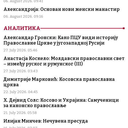
06. August 2026. 09:41
Александрија: Основан нови женски манастир
06. August 2026. 09:16
АНАЛИТИКА
Александар Гронски: Како ПЦУ види историју
Православне Цркве у југозападној Русији
27. July 2026. 05:46
Анастасја Коскело: Молдавски православни свет
– између руског и румунског (III)
27. July 2026. 03:43
Димитрије Марковић: Косовска православна
црква
22. July 2026. 04:45
Х. Дејвид Солс: Косово и Украјина: Самученици
за канонско православље
21. July 2026. 05:58
Илијан Минчев: Нечувена пресуда