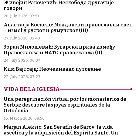
Живојин Ракочевић: Неслобода другачије
говори
28. July 2026. 07:51
Анастасја Коскело: Молдавски православни свет
– између руског и румунског (III)
27. July 2026. 03:43
Зоран Милошевић: Бугарска црква између
Православља и НАТО православља (II)
24. July 2026. 06:07
Ким Вајтсајд: Неочекивано путовање
22. July 2026. 07:23
VIDA DE LA IGLESIA
Una peregrinación virtual por los monasterios de
Serbia: descubre las joyas espirituales de la
Ortodoxia
16. March 2026. 08:56
Marjan Aleksic: San Serafín de Sarov: la vida
ascética y la adquisición del Espíritu Santo. Un