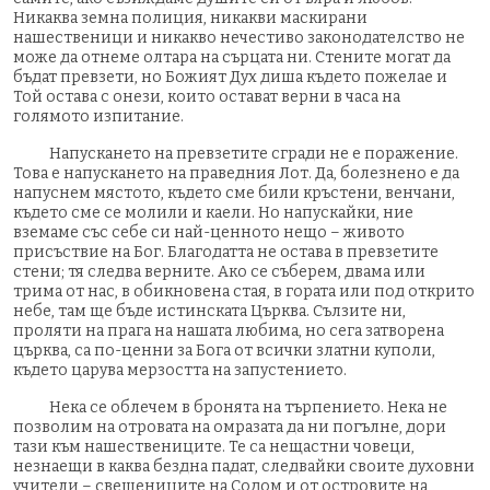
Никаква земна полиция, никакви маскирани
нашественици и никакво нечестиво законодателство не
може да отнеме олтара на сърцата ни. Стените могат да
бъдат превзети, но Божият Дух диша където пожелае и
Той остава с онези, които остават верни в часа на
голямото изпитание.
Напускането на превзетите сгради не е поражение.
Това е напускането на праведния Лот. Да, болезнено е да
напуснем мястото, където сме били кръстени, венчани,
където сме се молили и каели. Но напускайки, ние
вземаме със себе си най-ценното нещо – живото
присъствие на Бог. Благодатта не остава в превзетите
стени; тя следва верните. Ако се съберем, двама или
трима от нас, в обикновена стая, в гората или под открито
небе, там ще бъде истинската Църква. Сълзите ни,
проляти на прага на нашата любима, но сега затворена
църква, са по-ценни за Бога от всички златни куполи,
където царува мерзостта на запустението.
Нека се облечем в бронята на търпението. Нека не
позволим на отровата на омразата да ни погълне, дори
тази към нашествениците. Те са нещастни човеци,
незнаещи в каква бездна падат, следвайки своите духовни
учители – свещениците на Содом и от островите на