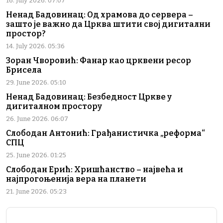
16. July 2026. 07:07
Ненад Бадовинац: Од храмова до сервера –
зашто је важно да Црква штити свој дигитални
простор?
14. July 2026. 05:36
Зоран Чворовић: Фанар као црквени ресор
Брисела
29. June 2026. 05:10
Ненад Бадовинац: Безбедност Цркве у
дигиталном простору
26. June 2026. 06:07
Слободан Антонић: Грађанистичка „реформа“
СПЦ
25. June 2026. 01:25
Слободан Ерић: Хришћанство – највећа и
најпрогоњенија вера на планети
21. June 2026. 05:23