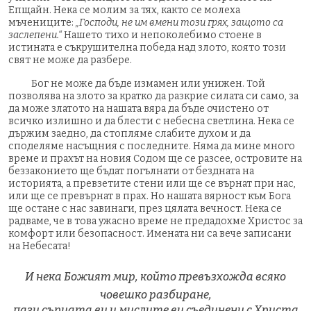
Епщайн. Нека се молим за тях, както се молеха
мъчениците:
„Господи, не им вмени този грях, защото са
заслепени.“
Нашето тихо и непоколебимо стоене в
истината е съкрушителна победа над злото, която този
свят не може да разбере.
Бог не може да бъде измамен или унижен. Той
позволява на злото за кратко да разкрие силата си само, за
да може златото на нашата вяра да бъде очистено от
всичко излишно и да блести с небесна светлина. Нека се
държим заедно, да стопляме слабите духом и да
споделяме насъщния с последните. Няма да мине много
време и прахът на новия Содом ще се разсее, островите на
беззаконието ще бъдат погълнати от бездната на
историята, а превзетите стени или ще се върнат при нас,
или ще се превърнат в прах. Но нашата вярност към Бога
ще остане с нас завинаги, през цялата вечност. Нека се
радваме, че в това ужасно време не предадохме Христос за
комфорт или безопасност. Имената ни са вече записани
на Небесата!
И нека Божият мир, който превъзхожда всяко
човешко разбиране,
пази сърцата ви и мислите ви съединени с Христа