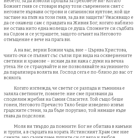
небето, за да измоли прошка за греховете ви? Когато
Божият гняв се стовари върху този съвременен свят с
неговите кървави острови и сатанински култове, кой ще
застане на пътя на този гняв, за да ви защити? Ужасяващо е
да се окажеш сам с правдата на Живия Бог, когато наблизо
не остава нито една молеща се душа. Спомнете си съдбата
на Содом и се устрашете, защото огънят на Неговото
отмъщение е вече на прага ви.
А на вас, верни Божии чада, вие – Църква Христова,
чиито очи се пълнят със сълзи при вида на осквернените
светини и храмове – искам да ви кажа с думи на вечна
утеха. Не се страхувайте и не позволявайте на унинието
да парализира волята ви. Господ сега е по-близо до вас от
всякога.
Когато изглежда, че светът се разпада и тъмнина е
заляла светините, помнете: ние сме призвани да
споделим жребия на Самия Спасител. Той също беше
гонен, Неговото Пречисто Тяло беше изведено извън
градските стени, за да бъде поругано, той нямаше къде
глава да подслони.
Моля ви твърдо да помните: Бог не обитава в камъни
и трупи, а в сърцата на хората. Истинският Храм сме ние
самите, ако съзиждаме душите си от вяра и любов.