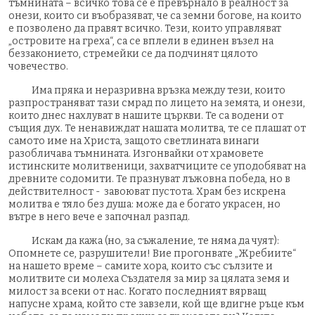
тъмнината – всичко това се е превърнало в реалност за
онези, които си въобразяват, че са земни богове, на които
е позволено да правят всичко. Тези, които управляват
„островите на греха“, са се вплели в единен възел на
беззаконието, стремейки се да подчинят цялото
човечество.
Има пряка и неразривна връзка между тези, които
разпространяват тази смрад по лицето на земята, и онези,
които днес нахлуват в нашите църкви. Те са водени от
същия дух. Те ненавиждат нашата молитва, те се плашат от
самото име на Христа, защото светлината винаги
разобличава тъмнината. Изгонвайки от храмовете
истинските молитвеници, захватчиците се уподобяват на
древните содомити. Те празнуват лъжовна победа, но в
действителност - завоюват пустота. Храм без искрена
молитва е тяло без душа: може да е богато украсен, но
вътре в него вече е започнал разпад.
Искам да кажа (но, за съжаление, те няма да чуят):
Опомнете се, разрушители! Вие прогонвате „Жребиите“
на нашето време – самите хора, които със сълзите и
молитвите си молеха Създателя за мир за цялата земя и
милост за всеки от нас. Когато последният вярващ
напусне храма, който сте завзели, кой ще вдигне ръце към