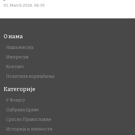
01. March 2026. 06:39
О нама
Наша мисија
Импресум
Контакт
Политика коришћења
Категорије
У Фокусу
Одбрана Цркве
Српско Православље
Историја и личности