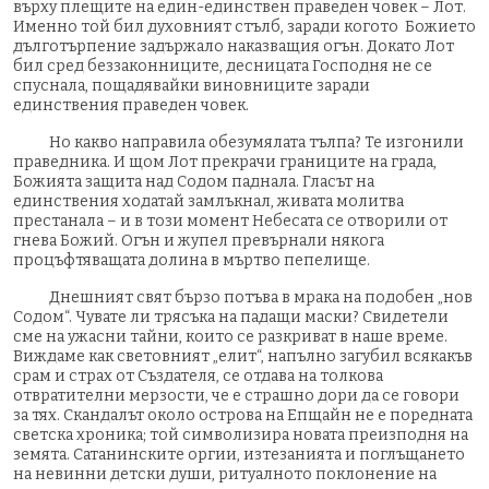
върху плещите на един-единствен праведен човек – Лот.
Именно той бил духовният стълб, заради когото Божието
дълготърпение задържало наказващия огън. Докато Лот
бил сред беззаконниците, десницата Господня не се
спуснала, пощадявайки виновниците заради
единствения праведен човек.
Но какво направила обезумялата тълпа? Те изгонили
праведника. И щом Лот прекрачи границите на града,
Божията защита над Содом паднала. Гласът на
единствения ходатай замлъкнал, живата молитва
престанала – и в този момент Небесата се отворили от
гнева Божий. Огън и жупел превърнали някога
процъфтяващата долина в мъртво пепелище.
Днешният свят бързо потъва в мрака на подобен „нов
Содом“. Чувате ли трясъка на падащи маски? Свидетели
сме на ужасни тайни, които се разкриват в наше време.
Виждаме как световният „елит“, напълно загубил всякакъв
срам и страх от Създателя, се отдава на толкова
отвратителни мерзости, че е страшно дори да се говори
за тях. Скандалът около острова на Епщайн не е поредната
светска хроника; той символизира новата преизподня на
земята. Сатанинските оргии, изтезанията и поглъщането
на невинни детски души, ритуалното поклонение на