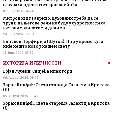
сачувала идентитет српског бића
02. July 2026. 04:24
Митрополит Гаврило: Духовник треба да се
труди да његове речи не буду у супротности са
његовим животом и делима
24. June 2026. 07:01
Епископ Порфирије (Шутов): Пир у време куге
није нешто ново у нашем свету
19. June 2026. 05:30
ИСТОРИЈА И ЛИЧНОСТИ
Бојан Муњин: Свијећа ипак гори
06. August 2026. 09:05
Зоран Кинђић: Света старица Галактија Критска
(II)
05. August 2026. 06:42
Зоран Кинђић: Света старица Галактија Критска
(I)