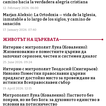
camino hacia la verdadera alegría cristiana
12. February 2026. 06:00
Marjan Aleksic: La Ortodoxia — vida de la Iglesia,
inmutable a lo largo de los siglos, y camino de
sanación
17. January 2026. 07:40
ЖИВОТЪТ НА ЦЪРКВАТА
Интервю с митрополит Лука (Коваленко):
Жизненоважно е поместните църкви да
започнат сериозен, честен и системен диалог
25. June 2026. 09:24
Интервю с митрополит Теодосий (Снигирьов):
Няколко Поместни православни църкви
предлагат достойно място за провеждане на
истински Всеправославен събор
19. April 2026. 12:15
Митрополит Лука (Коваленко): Паството без
покрив, но не без Бога: за духовното единство в
условия на потисничество