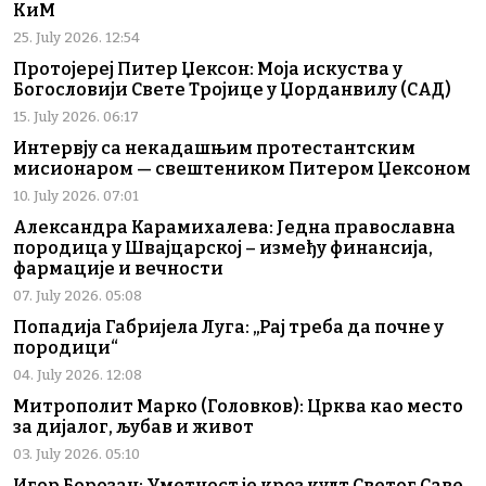
КиМ
25. July 2026. 12:54
Протојереј Питер Џексон: Моја искуства у
Богословији Свете Тројице у Џорданвилу (САД)
15. July 2026. 06:17
Интервју са некадашњим протестантским
мисионаром — свештеником Питером Џексоном
10. July 2026. 07:01
Александра Карамихалева: Једна православна
породица у Швајцарској – између финансија,
фармације и вечности
07. July 2026. 05:08
Попадија Габријела Луга: „Рај треба да почне у
породици“
04. July 2026. 12:08
Митрополит Марко (Головков): Црква као место
за дијалог, љубав и живот
03. July 2026. 05:10
Игор Борозан: Уметност је кроз култ Светог Саве