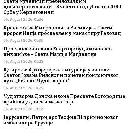
Свети мученици пребиловачки и
доњохерцеговачки – 85 година од убиства 4.000
Срба у Херцеговини
06. August 2026. 01:36
Крсна слава Митрополита Василија – Свети
пророк Илија прослављен у манастиру Раковац
06. August 2026. 01:30
Прослављена слава Епархије будимљанско-
никшићке – Света Марија Магдалина
06. August 2026. 01:23
Бугарска: Архијерејска литургија у капели
Светог Јована Рилског и почетак поклоничког
пута „Рилски Чудотворац“
06. August 2026. 10:25
Чудотворна Донска икона Пресвете Богородице
враћена у Донски манастир
06. August 2026. 10:12
Јерусалим: Патријарх Теофил III примио новог
амбасадора Грузије