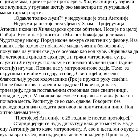
с цигаретама, црне се расе протојереја. Ходочасници су заузели
све клупице, у групама шетају око манастира по унутрашњој
манастирској порти.
„Одакле толико људи?” у недоумици је отац Антоније.
Недоумица нестаје чим уђемо у Храм – Тројеручица!
Атонска икона из Хиландарске српске обитељи. Носе је по целој
Србији. Ето, и нас је посетила Милост Божија да целивамо
Чудотворну икону. Поред иконе дежура свештеник у фелону. Иза
наших леђа одмах се појављује млади ученик богословије,
покушава да учини све да се осећамо као код куће. Објашњава да
ће четворица српских архијереја и грчки митрополит сутра
служити Литургију. Појављује се помало збуњени (због бујице
гостију) игуман. Позива нас у митрополитове одаје. Тамо, за
округлим сточићима седају за обед. Сви стојећи, весело
благосиљају руске ходочаснике (Грк је пружио руку седећи).
После благослова старешина градске Цркве води нас у
трпезарију, где за постављеним столовима седе свештеници,
попадије, деца. Ма колико да смо се опирали – стављају нас на
почасна места. Распитују се ко смо, одакле. Говорити без
преводиоца значи сводити разговор на примитивни ниво. Под
хитно мењам тему:
“Протојереј Антоније, с 25 година је постао протојереј.”
Старији јереји се чуде, дискутују како је то могуће. Нуде
оцу Антонију да то каже митрополиту. А ево и њега, ми о вуку, а
вук на врата. Сед, висок, једноставан у опхођењу. Пришао је,