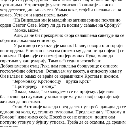
путницима. У трпезарију улази епископ Јоаникије – висок
четрдесетогодишњи аскета. Узима кекс, стојећи наслања се на
ормар. Устајем и идем према њему:
“На Видовдан ми је младић из антикварнице поклонио
орден Светог Саве. Могу ли да га носим у сећање на Србију?”
“Може, може.”
Али, да не би прекорачио своја овлашћења саветује да се
обратим локалном епископу.
У разговор се укључује монах Павле, говори о историји
овог ордена. Епископ с кексом (нисмо му дали ни да поједе!) се
повлачи. Појављује се насмејани јеромонах Лука, моли да
свратимо у канцеларију. Тамо већ седи преосвећени.
Добронамерни отац Лука нам поклања брошурице с описом
гостољубиве обитељи. Остављам му касету, а епископу књигу.
Он излази и одмах се враћа се керамичким Крстом и иконом.
“Јеромонаху-Крстоносцу – пружа Крст.”
“Протојереју – икону.”
“Хвала, хвала,” захваљујемо се на пријему. Даје нам
благослов да служимо у манастирима у његовој епархији које
желимо да посетимо.
Отац Антоније каже да пред далек пут треба дан-два да се
одмори од кола, од сталних путовања. Предлаже да у “Содому и
Гомори” изнајмимо собу. Посебно се не опирем, пошто сам
потпуно утонуо у бујицу утисака. Треба да се осамим, да средим