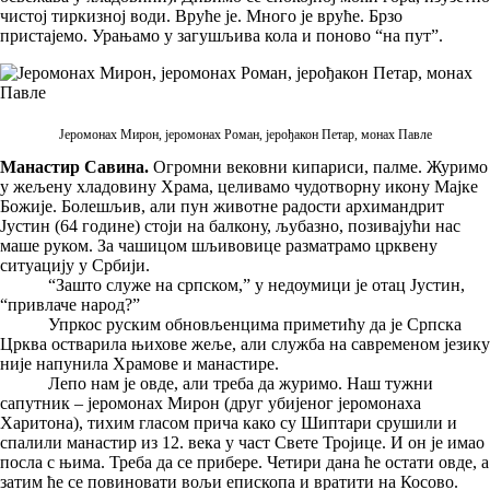
чистој тиркизној води. Вруће је. Много је вруће. Брзо
пристајемо. Урањамо у загушљива кола и поново “на пут”.
Јеромонах Мирон, јеромонах Роман, јерођакон Петар, монах Павле
Манастир Савина.
Огромни вековни кипариси, палме. Журимо
у жељену хладовину Храма, целивамо чудотворну икону Мајке
Божије. Болешљив, али пун животне радости архимандрит
Јустин (64 године) стоји на балкону, љубазно, позивајући нас
маше руком. За чашицом шљивовице разматрамо црквену
ситуацију у Србији.
“Зашто служе на српском,” у недоумици је отац Јустин,
“привлаче народ?”
Упркос руским обновљенцима приметићу да је Српска
Црква остварила њихове жеље, али служба на савременом језику
није напунила Храмове и манастире.
Лепо нам је овде, али треба да журимо. Наш тужни
сапутник – јеромонах Мирон (друг убијеног јеромонаха
Харитона), тихим гласом прича како су Шиптари срушили и
спалили манастир из 12. века у част Свете Тројице. И он је имао
посла с њима. Треба да се прибере. Четири дана ће остати овде, а
затим ће се повиновати вољи епископа и вратити на Косово.