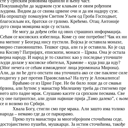
сте у српским рововима бранили и њену част.
Покушавајући да задржим сузе клањам се овим рођеним
људима. Видим да се свима црвене очи и да им надиру сузе.
На опроштају помазујем Светим Уљем од Гроба Господњег,
благосиљам их, братски се грлимо. Крећемо. Отац Антоније
дуго свира момцима који су остали.
Не могу да дођем себи од ових страшних информација.
Сећам се косовских избеглица. Коме су оне потребне? Чак их ни
на митинг у Београд нису пустили. Војска је оставила монахе,
мирно становништво. Тешког срца, али га је оставила. Ко је сад
на Косову? Патријарх, епископи, монаси – Црква. Она је остала
верна народу. И народ је то схватио: као у последње уточиште
људи долазе у косовске обитељи, Храмове – куда још да иду?
(Због нечега се сећам изможденог лица јеромонаха Мирона).
Али, да ли ће дуго опстати ова уточишта ако се све паклене силе
подигну у рат против Праовславља? На путу је Апокалипса!
Враћамо се из Црне Горе. Не би било лоше да се смањи
брзина, али ћутим: у манастир Милешеву треба да стигнемо пре
него што падне мрак. Слушамо касете са српским песмама. Све
су оне патриотске, али души највише прија „Тамо далеко”, с њом
се и возимо по Србији.
Хвала Богу, стигли смо пре мрака. Али зашто има толико
народа – немамо где да се паркирамо.
Преко пута манастира за многобројним сточићима седе,
достојанствено пушећи, мушкарци. За истим сточићима, такође