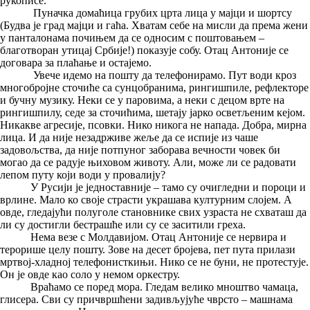
рукописе.
Пуначка домаћица грубих црта лица у мајци и шортсу
(Будва је град мајци и гаћа. Хватам себе на мисли да према жени
у панталонама почињем да се односим с поштовањем –
благотворан утицај Србије!) показује собу. Отац Антоније се
договара за плаћање и остајемо.
Увече идемо на пошту да телефонирамо. Пут води кроз
многобројне сточиће са сунцобранима, рингишпиле, рефлекторе
и бучну музику. Неки се у паровима, а неки с децом врте на
рингишпилу, седе за сточићима, шетају јарко осветљеним кејом.
Никакве агресије, псовки. Нико никога не напада. Добра, мирна
лица. И да није незадрживе жеље да се испије из чаше
задовољства, да није потпуног заборава вечности човек би
могао да се радује њиховом животу. Али, може ли се радовати
лепом путу који води у провалију?
У Русији је једноставније – тамо су очигледни и пороци и
врлине. Мало ко своје страсти украшава културним слојем. А
овде, гледајући полуголе становнике свих узраста не схваташ да
ли су достигли бестрашће или су се заситили греха.
Нема везе с Молдавијом. Отац Антоније се нервира и
терорише целу пошту. Зове на десет бројева, пет пута прилази
мртвој-хладној телефонисткињи. Нико се не буни, не протестује.
Он је овде као соло у немом оркестру.
Враћамо се поред мора. Гледам велико мноштво чамаца,
глисера. Сви су причвршћени задивљујуће чврсто – машнама