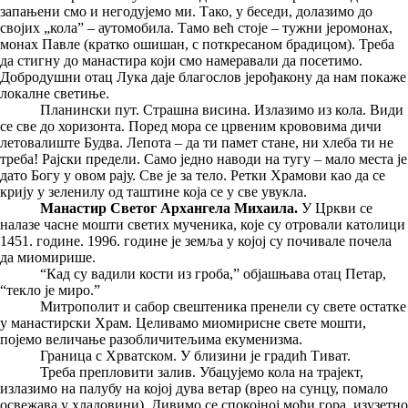
запањени смо и негодујемо ми. Тако, у беседи, долазимо до
својих „кола” – аутомобила. Тамо већ стоје – тужни јеромонах,
монах Павле (кратко ошишан, с поткресаном брадицом). Треба
да стигну до манастира који смо намеравали да посетимо.
Добродушни отац Лука даје благослов јерођакону да нам покаже
локалне светиње.
Планински пут. Страшна висина. Излазимо из кола. Види
се све до хоризонта. Поред мора се црвеним крововима дичи
летовалиште Будва. Лепота – да ти памет стане, ни хлеба ти не
треба! Рајски предели. Само једно наводи на тугу – мало места је
дато Богу у овом рају. Све је за тело. Ретки Храмови као да се
крију у зеленилу од таштине која се у све увукла.
Манастир Светог Архангела Михаила.
У Цркви се
налазе часне мошти светих мученика, које су отровали католици
1451. године. 1996. године је земља у којој су почивале почела
да миомирише.
“Кад су вадили кости из гроба,” објашњава отац Петар,
“текло је миро.”
Митрополит и сабор свештеника пренели су свете остатке
у манастирски Храм. Целивамо миомирисне свете мошти,
појемо величање разобличитељима екуменизма.
Граница с Хрватском. У близини је градић Тиват.
Треба препловити залив. Убацујемо кола на трајект,
излазимо на палубу на којој дува ветар (врео на сунцу, помало
освежава у хладовини). Дивимо се спокојној моћи гора, изузетно