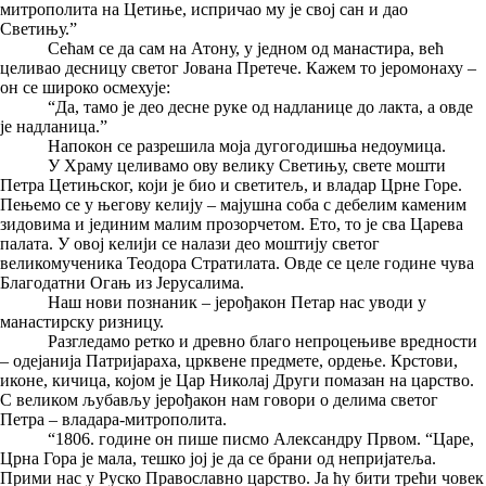
митрополита на Цетиње, испричао му је свој сан и дао
Светињу.”
Сећам се да сам на Атону, у једном од манастира, већ
целивао десницу светог Јована Претече. Кажем то јеромонаху –
он се широко осмехује:
“Да, тамо је део десне руке од надланице до лакта, а овде
је надланица.”
Напокон се разрешила моја дугогодишња недоумица.
У Храму целивамо ову велику Светињу, свете мошти
Петра Цетињског, који је био и светитељ, и владар Црне Горе.
Пењемо се у његову келију – мајушна соба с дебелим каменим
зидовима и јединим малим прозорчетом. Ето, то је сва Царева
палата. У овој келији се налази део моштију светог
великомученика Теодора Стратилата. Овде се целе године чува
Благодатни Огањ из Јерусалима.
Наш нови познаник – јерођакон Петар нас уводи у
манастирску ризницу.
Разгледамо ретко и древно благо непроцењиве вредности
– одејанија Патријараха, црквене предмете, ордење. Крстови,
иконе, кичица, којом је Цар Николај Други помазан на царство.
С великом љубављу јерођакон нам говори о делима светог
Петра – владара-митрополита.
“1806. године он пише писмо Александру Првом. “Царе,
Црна Гора је мала, тешко јој је да се брани од непријатеља.
Прими нас у Руско Православно царство. Ја ћу бити трећи човек