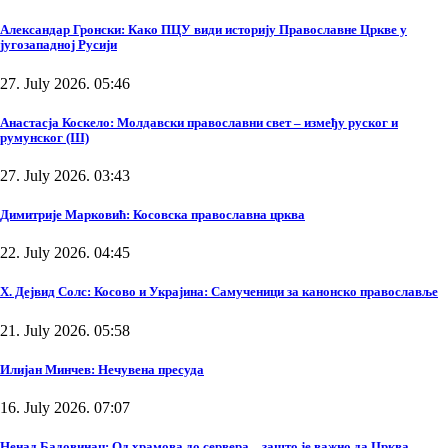
Александар Гронски: Како ПЦУ види историју Православне Цркве у
југозападној Русији
27. July 2026. 05:46
Анастасја Коскело: Молдавски православни свет – између руског и
румунског (III)
27. July 2026. 03:43
Димитрије Марковић: Косовска православна црква
22. July 2026. 04:45
Х. Дејвид Солс: Косово и Украјина: Самученици за канонско православље
21. July 2026. 05:58
Илијан Минчев: Нечувена пресуда
16. July 2026. 07:07
Ненад Бадовинац: Од храмова до сервера – зашто је важно да Црква