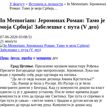
У фокусу
Историја и личности
In Memoriam: Јеромонах
Роман: Тамо је моја Србија…
Breadcrumb
In Memoriam: Јеромонах Роман: Тамо је
моја Србија! Забелешке с пута (V део)
07-06-2026 03:08:51
21 минута
Први
,
други
,
трећи
и
четврти
део
Град Цетиње.
Прилазимо мушком манастиру Рођења
Пресвете Богородице при митрополији. Јеромонах Лука нас
води у примаћу собу, радо одговара на питања.
“Да ли се овде налази десница Јована Крститеља?”
“Да. Раније је била у Русији. Из Русије су је бели
емигранти донели у Београд. Кад су комунисти дошли на власт
однели су је у државну установу. После неког времена један
комуниста је хтео да прода ову Светињу. Три пута се спремао и
три пута је сањао – светли човек с брадом и дугом косом му је
забранио да прода његову руку. Комуниста је дошао код