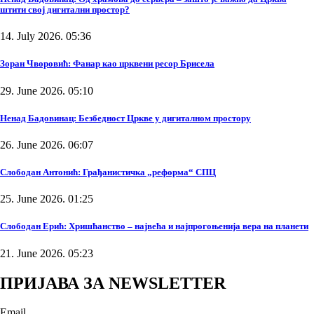
штити свој дигитални простор?
14. July 2026. 05:36
Зоран Чворовић: Фанар као црквени ресор Брисела
29. June 2026. 05:10
Ненад Бадовинац: Безбедност Цркве у дигиталном простору
26. June 2026. 06:07
Слободан Антонић: Грађанистичка „реформа“ СПЦ
25. June 2026. 01:25
Слободан Ерић: Хришћанство – највећа и најпрогоњенија вера на планети
21. June 2026. 05:23
ПРИЈАВА ЗА NEWSLETTER
Email