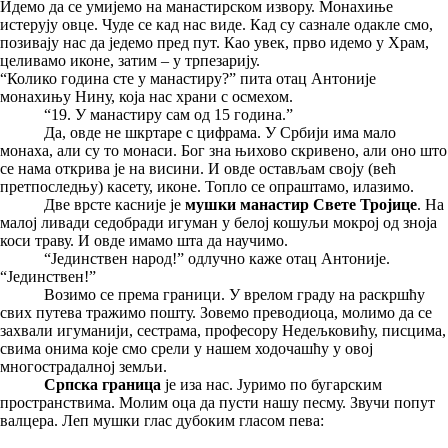
Идемо да се умијемо на манастирском извору. Монахиње
истерују овце. Чуде се кад нас виде. Кад су сазнале одакле смо,
позивају нас да једемо пред пут. Као увек, прво идемо у Храм,
целивамо иконе, затим – у трпезарију.
“Колико година сте у манастиру?” пита отац Антоније
монахињу Нину, која нас храни с осмехом.
“19. У манастиру сам од 15 година.”
Да, овде не шкртаре с цифрама. У Србији има мало
монаха, али су то монаси. Бог зна њихово скривено, али оно што
се нама открива је на висини. И овде остављам своју (већ
претпоследњу) касету, иконе. Топло се опраштамо, илазимо.
Две врсте касније је
мушки манастир Свете Тројице
. На
малој ливади седобради игуман у белој кошуљи мокрој од зноја
коси траву. И овде имамо шта да научимо.
“Јединствен народ!” одлучно каже отац Антоније.
“Јединствен!”
Возимо се према граници. У врелом граду на раскршћу
свих путева тражимо пошту. Зовемо преводиоца, молимо да се
захвали игуманији, сестрама, професору Недељковићу, писцима,
свима онима које смо срели у нашем ходочашћу у овој
многострадалној земљи.
Српска граница
је иза нас. Јуримо по бугарским
пространствима. Молим оца да пусти нашу песму. Звучи попут
валцера. Леп мушки глас дубоким гласом пева: