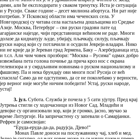
дими, али ће експлодирати у сваком тренутку. Иста је ситуација
и у Русији. Сваке године – десет милиона абортуса. Ни рат није
потребан. У Псковској области има чеченских села. У
Новгородској су читава села настаљена дошљацима из Средње
Азије. Москва, Петербург – сви руски градови пате од
агарјанске најезде, чији представници већином не раде. Многи
долазе да киднапују људе, убијају, пљачкају, силују, пљачкају
руски народ који су потлачили и осудили Јевреји-владари. Нико
ни не крије да је Јереван град Јермена, Баку – Азербејџанаца итд.
и т.сл. Али чим човек прозбори: “Москва – Русима” одмах добро
извежбана пета голона почиње да прича кроз нос с екрана
телевизора и у смрдљивим новинама о руском национализму и
фашизму. Па и нека брундају ови многи пси! Русија се већ
спасила! Само да не одступимо, да се не поколебамо у верности,
јер верног није могуће ничим победити! Устај, руски народе,
устај!
3. јул.
Субота. Служба је почела у 5 сати ујутру. Пред крај
Јутрења стигли су ходочасници из Новог Сад. Младићи и
девојке су организовали хор, који је громко, јасно, звучао за
време Литургије. На запричастену су запевали о Самарјанки.
Рефрен је самосвојан:
“Еруда-еруда-да-да, радујсја, Дјево!”
Монах Павле доноси на послужавнику чај, хлеб и мед.
Једно је сигурно, од њих човек може да се научи пажњи према