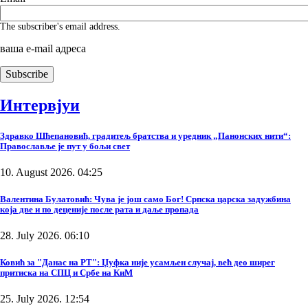
The subscriber's email address.
ваша е-mail адреса
Интервјуи
Здравко Шћепановић, градитељ братства и уредник „Панонских нити“:
Православље је пут у бољи свет
10. August 2026. 04:25
Валентина Булатовић: Чува је још само Бог! Српска царска задужбина
која две и по деценије после рата и даље пропада
28. July 2026. 06:10
Ковић за "Данас на РТ": Џуфка није усамљен случај, већ део ширег
притиска на СПЦ и Србе на КиМ
25. July 2026. 12:54