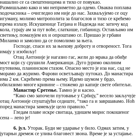
нашалио се са свештеницима и тихо се повукао.
Размишљамо како и ми неприметно да одемо. Оваква поплава
ходочасника – очигледно им није до нас. Захваљујемо се оцу
игуману, молимо митрополита за благослов и тихо се крећемо
према излазу. Искушенице Татјана и Надежда нас затичу код
кола, гурају ам за пут воће, слаткише, гибаницу. Остављамо им
светињу, помазујем их и опроштамо се. Пришао је грбави
Миланко и замолио да се помолимо за њега.
Господе, спаси их за њихову доброту и отвореност. Тога
имају у изобиљу!
Отац Антоније је нагазио гас, жели до мрака да обиђе
мост који су срушили Американци. Дуго јуримо околним
путевима, планинском стазом. Опасно место је иза нас, сад не
морамо да журимо. Фарови осветљавају путоказ. До манастира
има 2 км. Скрећемо према њему. Идемо шумом у брдо,
обилазимо многе кривине – стижемо до капије свете обитељи.
Манастир Сретење.
Тамно је и касно.
“Како смо започели путовање у Србију,” весело закључује
отац Антоније спуштајући седиште, “тако га и завршавамо. Ноћ
поред манастира замењује цело правило.”
Гледам плаве искре свитаца, удишем мирис покошеног
сена – лепо је!
6. јул.
Уторак. Буди ме ударање у било. Одмах затим, у
јутарњи дремеж се улива благовест звона. Време је за устајање.