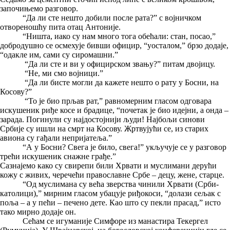
започињемо разговор.
“Да ли сте нешто добили после рата?” с војничком
отвореношћу пита отац Антоније.
“Ништа, иако су нам много тога обећали: стан, посао,”
добродушно се осмехује бивши официр, “уосталом,” брзо додаје,
“одакле им, сами су сиромашни.”
“Да ли сте и ви у официрском звању?” питам двојицу.
“Не, ми смо војници.”
“Да ли бисте могли да кажете нешто о рату у Босни, на
Косову?”
“То је био прљав рат,” равномерним гласом одговара
искушеник риђе косе и брадице, “почетак је био идејни, а онда –
зарада. Погинули су најдостојнији људи! Најбољи синови
Србије су ишли на смрт на Косову. Жртвујући се, из старих
авиона су гађали непријатеља.”
“А у Босни? Свега је било, свега!” укључује се у разговор
трећи искушеник снажне грађе.”
Сазнајемо како су свирепи били Хрвати и муслимани дерући
кожу с живих, черечећи православне Србе – децу, жене, старце.
“Од муслимана су већа зверства чинили Хрвати (Срби-
католици),” мирним гласом убацује риђокоси, “долази сељак с
поља – а у пећи – печено дете. Као што су пекли прасад,” исто
тако мирно додаје он.
Сећам се игуманије Симфоре из манастира Текергел