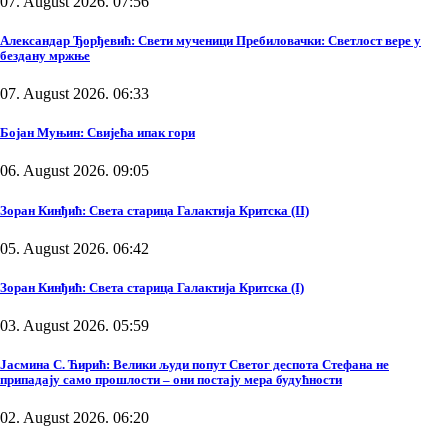
07. August 2026. 07:56
Александар Ђорђевић: Свети мученици Пребиловачки: Светлост вере у
бездану мржње
07. August 2026. 06:33
Бојан Муњин: Свијећа ипак гори
06. August 2026. 09:05
Зоран Кинђић: Света старица Галактија Критска (II)
05. August 2026. 06:42
Зоран Кинђић: Света старица Галактија Критска (I)
03. August 2026. 05:59
Јасмина С. Ћирић: Велики људи попут Светог деспота Стефана не
припадају само прошлости – они постају мера будућности
02. August 2026. 06:20