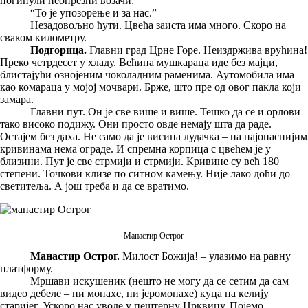
погинули неопрезни возачи:
“То је упозорење и за нас.”
Незадовољно ћути. Цвећа заиста има много. Скоро на
сваком километру.
Подгорица.
Главни град Црне Горе. Неиздржива врућина!
Преко четрдесет у хладу. Већина мушкараца иде без мајци,
блистајући ознојеним чоколадним раменима. Аутомобила има
као комараца у мојој мочвари. Брже, што пре од овог пакла који
замара.
Главни пут. Он је све више и више. Тешко да се и орлови
тако високо подижу. Они просто овде немају шта да раде.
Остајем без даха. Не само да је висина лудачка – на најопаснијим
кривинама нема ограде. И спремна корпица с цвећем је у
близини. Пут је све стрмији и стрмији. Кривине су већ 180
степени. Точкови клизе по ситном камењу. Није лако доћи до
светитеља. А још треба и да се вратимо.
Манастир Острог
Манастир Острог.
Милост Божија! – улазимо на равну
платформу.
Мршави искушеник (нешто не могу да се сетим да сам
видео дебеле – ни монахе, ни јеромонахе) куца на келију
старијег. Ускоро нас уводе у пештерну Црквицу. Појемо