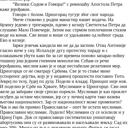
“Велики Содом и Гомора!” с ревношћу Апостола Петра
каже јерођакон.
Говори с болом. Црногорац тугује због свог народа.
Увече стижемо у родни манастир нашег водича. На
брзину једемо у трпезарији, идемо у келију Светитеља Петра да
слушамо Мало Повечерје. Затим нас стрмом поплочаном стазом
воде на конак. Све више и више се удаљавамо од ноћног града.
Ево и келије.
Јарки језичак кандила ми не да да заспим. Отац Антоније
гласно виче у сну. Испаљује дугу протестну тираду и с
олакшањем ућути како би за сат времена поново запарао ноћну
тишину још једним гневним монологом. Сећам се речи
јерођакона, мислим како је и овде нестабилан релативни мир.
Црногорци се не сматрају Србима. Све је то стање мине
успореног дејства, коју је у недавној прошлости поставио Тито.
Јевреј по телу, Јудеј по духу. Подели и владај. Принцип није нов.
И поделио је Србе на Хрвате, Муслимане и Црногорце. Сви они
желе да забораве своје српско порекло. Муслиман је као проклет
осуђен да остане муслиман, јер се у личној карти тако назива
његова националност. Зар се националност може променити?
Чак и ако би примио Православље – опет ће остати муслиман.
Православни муслиман. Лудило! Муслимани су се осилили и у
Црној Гори. Док се православци систематиски уништавају
абортусима они су се размножавали и насељавали земљу. Сад их
има 20%. Много их је и у државном апарату. Фитиљ се засад