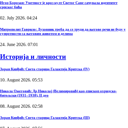
Игор Борозан: Уметност је кроз култ Светог Саве сачувала идентитет
српског бића
02. July 2026. 04:24
Митрополит Гаврило: Духовник треба да се труди да његове речи не буду у
супротности са његовим животом и делима
24. June 2026. 07:01
Историја и личности
Зоран Кинђић: Света старица Галактија Критска (IV)
10. August 2026. 05:53
Никола Ожеговић: Др Николај (Велимировић) као епископ охридско-
битољски (1931–1938), II део
08. August 2026. 02:58
Зоран Кинђић: Света старица Галактија Критска (III)