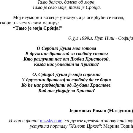
Тамо далеко, далеко од мора,
Тамо је село моје, тамо је Србија.
Мој неуморни возач је утихнуо, а ја осврћући се назад,
скоро плачем у свом маниру:
“Тамо је моја Србија!”
6. јул 1999.г. Пут Ниш - Софија
О Сербия! Душа моя готова
В дружине братской за свободу стать:
Кто разлучит нас от Любви Христовой,
Когда нас убивают за Христа?
О, Србијо! Душа је моја спремна
У дружини братској за слободу да се бори:
Ко ће нас раздвојити од Љубави Христове,
Кад нас убијају за Христа?
Јеромонах Роман (Матјушин)
Извор и фото
:
rus-sky.com
,
са руског превела и за ову прилику
уступила порталу "Живот Цркве"
: Марина Тодић