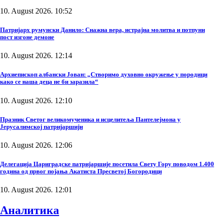
10. August 2026. 10:52
Патријарх румунски Данило: Снажна вера, истрајна молитва и потпуни
пост изгоне демоне
10. August 2026. 12:14
Архиепископ албански Јован: „Створимо духовно окружење у породици
како се наша деца не би заразила“
10. August 2026. 12:10
Празник Светог великомученика и исцелитеља Пантелејмона у
Јерусалимској патријаршији
10. August 2026. 12:06
Делегација Цариградске патријаршије посетила Свету Гору поводом 1.400
година од првог појања Акатиста Пресветој Богородици
10. August 2026. 12:01
Аналитика