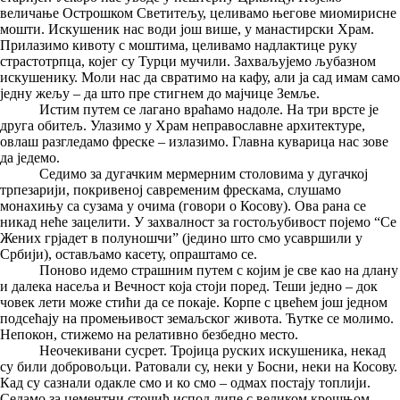
величање Острошком Светитељу, целивамо његове миомирисне
мошти. Искушеник нас води још више, у манастирски Храм.
Прилазимо кивоту с моштима, целивамо надлактице руку
страстотрпца, којег су Турци мучили. Захваљујемо љубазном
искушенику. Моли нас да свратимо на кафу, али ја сад имам само
једну жељу – да што пре стигнем до мајчице Земље.
Истим путем се лагано враћамо надоле. На три врсте је
друга обитељ. Улазимо у Храм неправославне архитектуре,
овлаш разгледамо фреске – излазимо. Главна куварица нас зове
да једемо.
Седимо за дугачким мермерним столовима у дугачкој
трпезарији, покривеној савременим фрескама, слушамо
монахињу са сузама у очима (говори о Косову). Ова рана се
никад неће зацелити. У захвалност за гостољубивост појемо “Се
Жених грјадет в полуношчи” (једино што смо усавршили у
Србији), остављамо касету, опраштамо се.
Поново идемо страшним путем с којим је све као на длану
и далека насеља и Вечност која стоји поред. Теши једно – док
човек лети може стићи да се покаје. Корпе с цвећем још једном
подсећају на промењивост земаљског живота. Ћутке се молимо.
Непокон, стижемо на релативно безбедно место.
Неочекивани сусрет. Тројица руских искушеника, некад
су били добровољци. Ратовали су, неки у Босни, неки на Косову.
Кад су сазнали одакле смо и ко смо – одмах постају топлији.
Седамо за цементни сточић испод липе с великом крошњом,