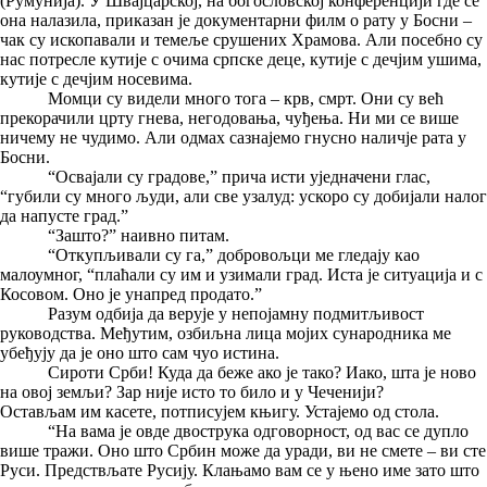
(Румунија). У Швајцарској, на богословској конференцији где се
она налазила, приказан је документарни филм о рату у Босни –
чак су ископавали и темеље срушених Храмова. Али посебно су
нас потресле кутије с очима српске деце, кутије с дечјим ушима,
кутије с дечјим носевима.
Момци су видели много тога – крв, смрт. Они су већ
прекорачили црту гнева, негодовања, чуђења. Ни ми се више
ничему не чудимо. Али одмах сазнајемо гнусно наличје рата у
Босни.
“Освајали су градове,” прича исти уједначени глас,
“губили су много људи, али све узалуд: ускоро су добијали налог
да напусте град.”
“Зашто?” наивно питам.
“Откупљивали су га,” добровољци ме гледају као
малоумног, “плаћали су им и узимали град. Иста је ситуација и с
Косовом. Оно је унапред продато.”
Разум одбија да верује у непојамну подмитљивост
руководства. Међутим, озбиљна лица мојих сународника ме
убеђују да је оно што сам чуо истина.
Сироти Срби! Куда да беже ако је тако? Иако, шта је ново
на овој земљи? Зар није исто то било и у Чеченији?
Остављам им касете, потписујем књигу. Устајемо од стола.
“На вама је овде двострука одговорност, од вас се дупло
више тражи. Оно што Србин може да уради, ви не смете – ви сте
Руси. Предствљате Русију. Клањамо вам се у њено име зато што