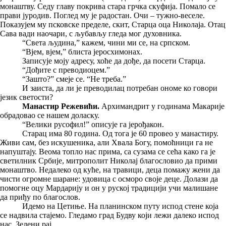
монаштву. Седу главу покрива стара грчка скуфија. Помало се
прави јуродив. Поглед му је радостан. Очи – тужно-веселе.
Показујем му псковске пределе, скит, Старца оца Николаја. Отац
Сава вади наочари, с љубављу гледа мог духовника.
“Света људина,” кажем, чини ми се, на српском.
“Вјем, вјем,” блиста јеросхимонах.
Записује моју адресу, хоће да дође, да посети Старца.
“Дођите с преводиоцем.”
“Зашто?” смеје се. “Не треба.”
И заиста, да ли је преводилац потребан ономе ко говори
језик светости?
Манастир Режевићи.
Архимандрит у годинама Макарије
обрадовао се нашем доласку.
“Велики русофил!” описује га јерођакон.
Старац има 80 година. Од тога је 60 провео у манастиру.
Живи сам, без искушеника, али Хвала Богу, помоћници га не
напуштају. Веома топло нас прима, са сузама се сећа како га је
светилник Србије, митрополит Николај благословио да прими
монаштво. Недалеко од куће, на травици, деца помажу жени да
чисти огромне шаране: удовица с осморо своје деце. Долази да
помогне оцу Мардарију и он у руској традицији учи малишане
да приђу по благослов.
Идемо на Цетиње. На планинском путу испод стене која
се надвила стајемо. Гледамо град Будву који лежи далеко испод
нас. Зелени рај.