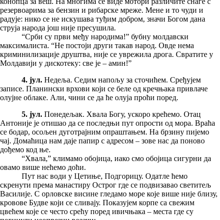
конопца за веш. На многима се виде мотори различите снаге с
резервоарима за бензин и рибарске мреже. Мене и то чуди и
радује: нико се не искушава туђим добром, значи Богом дана
струја народа још није пресушила.
“Срби су први међу народима!” бубну молдавски
максималиста. “Не постоји други такав народ. Овде нема
криминилизације друштва, није се уврежила дрога. Свратите у
Молдавији у дискотеку: све је – амин!”
4. јул.
Недеља. Седим напољу за сточићем. Сређујем
записе. Планински врхови који се беле од кречњака привлаче
олујне облаке. Али, чини се да ће олуја проћи поред.
5. јул.
Понедељак. Хвала Богу, ускоро крећемо. Отац
Антоније је отишао да се последњи пут опрости од мора. Враћа
се бодар, осољен дуготрајним опраштањем. На брзину пијемо
чај. Домаћица нам даје папир с адресом – зове нас да поново
дођемо код ње.
“Хвала,” климамо обојица, иако смо обојица сигурни да
овамо више нећемо доћи.
Пут нас води у Цетиње, Подгорицу. Одатле ћемо
скренути према манастиру Острог где се подвизавао светитељ
Василије. С орловске висине гледамо море које више није близу,
кровове Будве који се сливају. Показујем корпе са свежим
цвећем које се често срећу поред ивичњака – места где су