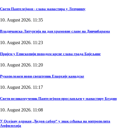
Свети Пантелејмон - слава манастира у Лепчинцу
10. August 2026. 11:35
Владичанска Литургија на дан храмовне славе на Дивчибарама
10. August 2026. 11:23
Пријем у Епископији поводом крсне слава града Бијељине
10. August 2026. 11:20
Рукоположен нови свештеник Епархије канадске
10. August 2026. 11:17
Свети великомученик Пантелејмон прослављен у манастиру Бездин
10. August 2026. 11:08
У Осојану одржан „Ђедов сабор“ у знак сећања на митрополита
Амфилохија