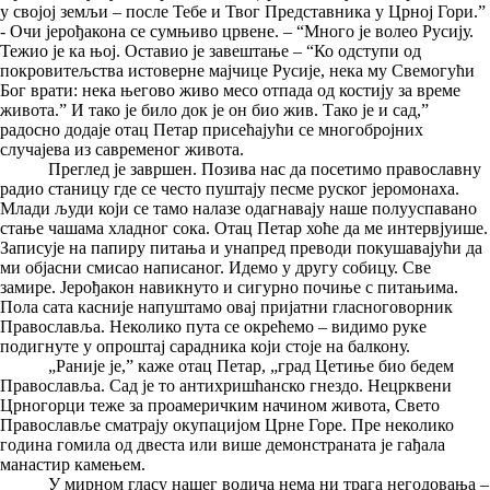
у својој земљи – после Тебе и Твог Представника у Црној Гори.”
- Очи јерођакона се сумњиво црвене. – “Много је волео Русију.
Тежио је ка њој. Оставио је завештање – “Ко одступи од
покровитељства истоверне мајчице Русије, нека му Свемогући
Бог врати: нека његово живо месо отпада од костију за време
живота.” И тако је било док је он био жив. Тако је и сад,”
радосно додаје отац Петар присећајући се многобројних
случајева из савременог живота.
Преглед је завршен. Позива нас да посетимо православну
радио станицу где се често пуштају песме руског јеромонаха.
Млади људи који се тамо налазе одагнавају наше полууспавано
стање чашама хладног сока. Отац Петар хоће да ме интервјуише.
Записује на папиру питања и унапред преводи покушавајући да
ми објасни смисао написаног. Идемо у другу собицу. Све
замире. Јерођакон навикнуто и сигурно почиње с питањима.
Пола сата касније напуштамо овај пријатни гласноговорник
Православља. Неколико пута се окрећемо – видимо руке
подигнуте у опроштај сарадника који стоје на балкону.
„Раније је,” каже отац Петар, „град Цетиње био бедем
Православља. Сад је то антихришћанско гнездо. Нецрквени
Црногорци теже за проамеричким начином живота, Свето
Православље сматрају окупацијом Црне Горе. Пре неколико
година гомила од двеста или више демонстраната је гађала
манастир камењем.
У мирном гласу нашег водича нема ни трага негодовања –