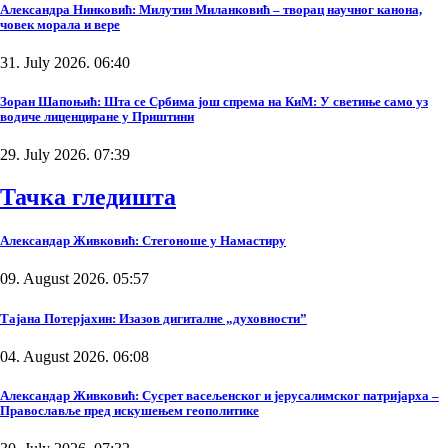
Александра Нинковић: Милутин Миланковић – творац научног канона,
човек морала и вере
31. July 2026. 06:40
Зоран Шапоњић: Шта се Србима још спрема на КиМ: У светиње само уз
водиче лиценциране у Приштини
29. July 2026. 07:39
Тачка гледишта
Александар Живковић: Стегоноше у Намастиру
09. August 2026. 05:57
Тајана Потерјахин: Изазов дигиталне „духовности”
04. August 2026. 06:08
Александар Живковић: Сусрет васељенског и јерусалимског патријарха –
Православље пред искушењем геополитике