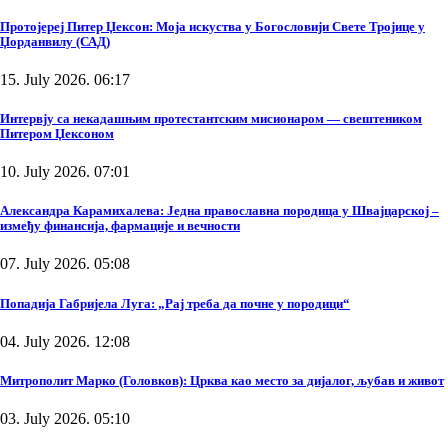
Протојереј Питер Џексон: Моја искуства у Богословији Свете Тројице у
Џорданвилу (САД)
15. July 2026. 06:17
Интервју са некадашњим протестантским мисионаром — свештеником
Питером Џексоном
10. July 2026. 07:01
Александра Карамихалева: Једна православна породица у Швајцарској –
између финансија, фармације и вечности
07. July 2026. 05:08
Попадија Габријела Луга: „Рај треба да почне у породици“
04. July 2026. 12:08
Митрополит Марко (Головков): Црква као место за дијалог, љубав и живот
03. July 2026. 05:10