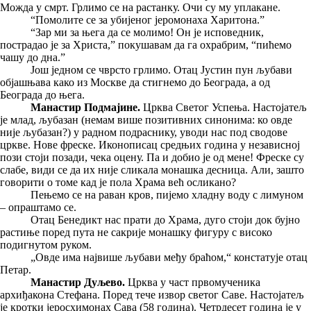
Можда у смрт. Грлимо се на растанку. Очи су му уплакане.
“Помолите се за убијеног јеромонаха Харитона.”
“Зар ми за њега да се молимо! Он је исповедник,
пострадао је за Христа,” покушавам да га охрабрим, “пићемо
чашу до дна.”
Још једном се чврсто грлимо. Отац Јустин пун љубави
објашњава како из Москве да стигнемо до Београда, а од
Београда до њега.
Манастир Подмајине.
Црква Светог Успења. Настојатељ
је млад, љубазан (немам више позитивних синонима: ко овде
није љубазан?) у радном подраснику, уводи нас под сводове
цркве. Нове фреске. Иконописац средњих година у независној
пози стоји позади, чека оцену. Па и добио је од мене! Фреске су
слабе, види се да их није сликала монашка десница. Али, зашто
говорити о томе кад је пола Храма већ осликано?
Пењемо се на раван кров, пијемо хладну воду с лимуном
– опраштамо се.
Отац Бенедикт нас прати до Храма, дуго стоји док бујно
растиње поред пута не сакрије монашку фигуру с високо
подигнутом руком.
„Овде има највише љубави међу браћом,“ констатује отац
Петар.
Манастир Дуљево.
Црква у част првомученика
архиђакона Стефана. Поред тече извор светог Саве. Настојатељ
је кротки јеросхимонах Сава (58 година). Четрдесет година је у