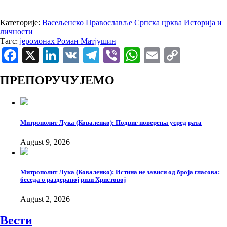
Категорије:
Васељенско Православље
Српска црква
Историја и
личности
Тагс:
јеромонах Роман Матјушин
Facebook
X
LinkedIn
VK
Telegram
Viber
WhatsApp
Email
Copy
Link
ПРЕПОРУЧУЈЕМО
Митрополит Лука (Коваленко): Подвиг поверења усред рата
August 9, 2026
Митрополит Лука (Коваленко): Истина не зависи од броја гласова:
беседа о раздераној ризи Христовој
August 2, 2026
Вести