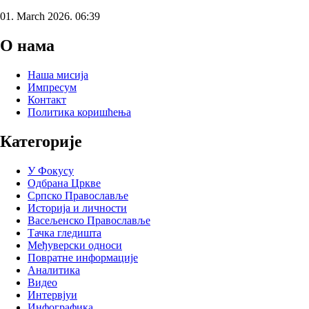
01. March 2026. 06:39
О нама
Наша мисија
Импресум
Контакт
Политика коришћења
Категорије
У Фокусу
Одбрана Цркве
Српско Православље
Историја и личности
Васељенско Православље
Тачка гледишта
Међуверски односи
Повратне информације
Аналитика
Видео
Интервјуи
Инфографика