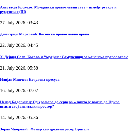
Анастасја Коскело: Молдавски православни свет – између руског и
румунског (III)
27. July 2026. 03:43
Димитрије Марковић: Косовска православна црква
22. July 2026. 04:45
Х. Дејвид Солс: Косово и Украјина: Самученици за канонско православље
21. July 2026. 05:58
Илијан Минчев: Нечувена пресуда
16. July 2026. 07:07
Ненад Бадовинац: Од храмова до сервера – зашто је важно да Црква
штити свој дигитални простор?
14. July 2026. 05:36
Зоран Чворовић: Фанар као црквени ресор Брисела