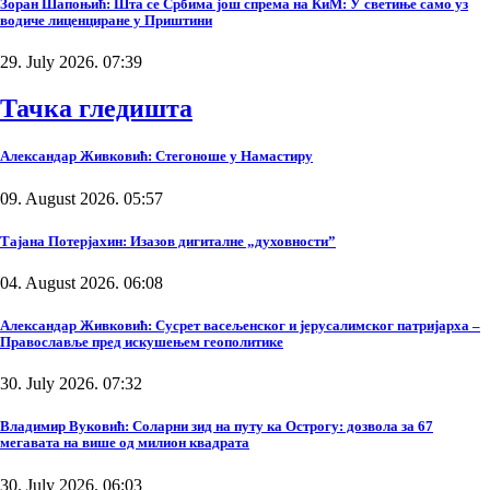
Зоран Шапоњић: Шта се Србима још спрема на КиМ: У светиње само уз
водиче лиценциране у Приштини
29. July 2026. 07:39
Тачка гледишта
Александар Живковић: Стегоноше у Намастиру
09. August 2026. 05:57
Тајана Потерјахин: Изазов дигиталне „духовности”
04. August 2026. 06:08
Александар Живковић: Сусрет васељенског и јерусалимског патријарха –
Православље пред искушењем геополитике
30. July 2026. 07:32
Владимир Вуковић: Соларни зид на путу ка Острогу: дозвола за 67
мегавата на више од милион квадрата
30. July 2026. 06:03