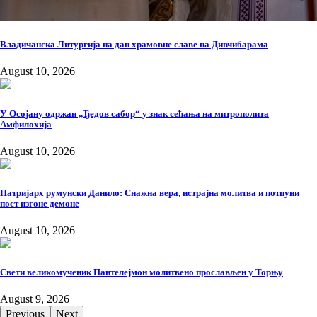
Владичанска Литургија на дан храмовне славе на Дивчибарама
August 10, 2026
У Осојану одржан „Ђедов сабор“ у знак сећања на митрополита
Амфилохија
August 10, 2026
Патријарх румунски Данило: Снажна вера, истрајна молитва и потпуни
пост изгоне демоне
August 10, 2026
Свети великомученик Пантелејмон молитвено прослављен у Торњу
August 9, 2026
Previous
Next