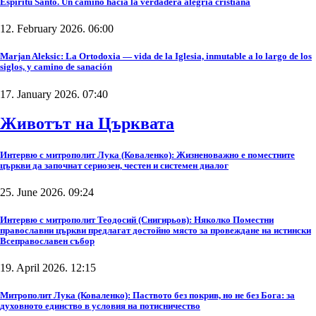
Espíritu Santo. Un camino hacia la verdadera alegría cristiana
12. February 2026. 06:00
Marjan Aleksic: La Ortodoxia — vida de la Iglesia, inmutable a lo largo de los
siglos, y camino de sanación
17. January 2026. 07:40
Животът на Църквата
Интервю с митрополит Лука (Коваленко): Жизненоважно е поместните
църкви да започнат сериозен, честен и системен диалог
25. June 2026. 09:24
Интервю с митрополит Теодосий (Снигирьов): Няколко Поместни
православни църкви предлагат достойно място за провеждане на истински
Всеправославен събор
19. April 2026. 12:15
Митрополит Лука (Коваленко): Паството без покрив, но не без Бога: за
духовното единство в условия на потисничество