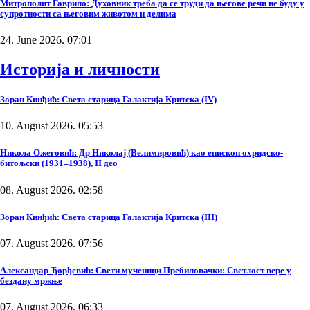
Митрополит Гаврило: Духовник треба да се труди да његове речи не буду у
супротности са његовим животом и делима
24. June 2026. 07:01
Историја и личности
Зоран Кинђић: Света старица Галактија Критска (IV)
10. August 2026. 05:53
Никола Ожеговић: Др Николај (Велимировић) као епископ охридско-
битољски (1931–1938), II део
08. August 2026. 02:58
Зоран Кинђић: Света старица Галактија Критска (III)
07. August 2026. 07:56
Александар Ђорђевић: Свети мученици Пребиловачки: Светлост вере у
бездану мржње
07. August 2026. 06:33