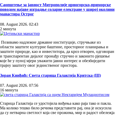
Саопштење за јавност Митрополије црногорско-приморске
поводом најаве изградње соларне електране у широј околини
манастира Острог
08. August 2026. 02:43
2 минута
Позивамо надлежне државне институције, стручњаке из
области заштите културне баштине, просторног планирања и
заштите природе, као и инвеститора, да кроз отворен, одговоран
и транспарентан дијалог пронађу стручно и законито рјешење
које ће у пуној мјери уважити јавни интерес и обезбиједити
трајну заштиту овог јединственог простора.
Зоран Кинђић: Света старица Галактија Критска (III)
07. August 2026. 07:56
16 минута
Старица Галактија се удостојила виђења како раја тако и пакла.
Ма колико тешко било речима представити рај, она је искусила
да су нетварна светлост која све прожима, мир и радост обележја