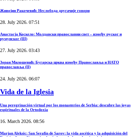
Живојин Ракочевић: Неслобода другачије говори
28. July 2026. 07:51
Анастасја Коскело: Молдавски православни свет – између руског и
румунског (III)
27. July 2026. 03:43
Зоран Милошевић: Бугарска црква између Православља и НАТО
православља (II)
24. July 2026. 06:07
Vida de la Iglesia
Una peregrinación virtual por los monasterios de Serbia: descubre las joyas
espirituales de la Ortodoxia
16. March 2026. 08:56
Marjan Aleksic: San Serafín de Sarov: la vida ascética y la adquisición del