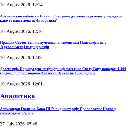
10. August 2026. 12:14
Архиепископ албански Јован: „Створимо духовно окружење у породици
како се наша деца не би заразила“
10. August 2026. 12:10
Празник Светог великомученика и исцелитеља Пантелејмона у
Јерусалимској патријаршији
10. August 2026. 12:06
Делегација Цариградске патријаршије посетила Свету Гору поводом 1.400
година од првог појања Акатиста Пресветој Богородици
10. August 2026. 12:01
Аналитика
Александар Гронски: Како ПЦУ види историју Православне Цркве у
југозападној Русији
27. July 2026. 05:46