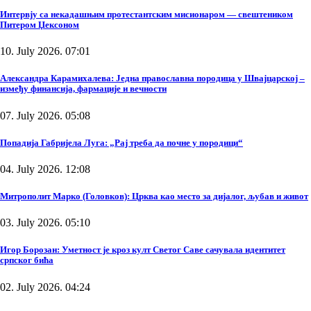
Интервју са некадашњим протестантским мисионаром — свештеником
Питером Џексоном
10. July 2026. 07:01
Александра Карамихалева: Једна православна породица у Швајцарској –
између финансија, фармације и вечности
07. July 2026. 05:08
Попадија Габријела Луга: „Рај треба да почне у породици“
04. July 2026. 12:08
Митрополит Марко (Головков): Црква као место за дијалог, љубав и живот
03. July 2026. 05:10
Игор Борозан: Уметност је кроз култ Светог Саве сачувала идентитет
српског бића
02. July 2026. 04:24