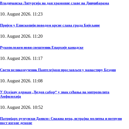
Владичанска Литургија на дан храмовне славе на Дивчибарама
10. August 2026. 11:23
Пријем у Епископији поводом крсне слава града Бијељине
10. August 2026. 11:20
Рукоположен нови свештеник Епархије канадске
10. August 2026. 11:17
Свети великомученик Пантелејмон прослављен у манастиру Бездин
10. August 2026. 11:08
У Осојану одржан „Ђедов сабор“ у знак сећања на митрополита
Амфилохија
10. August 2026. 10:52
Патријарх румунски Данило: Снажна вера, истрајна молитва и потпуни
пост изгоне демоне