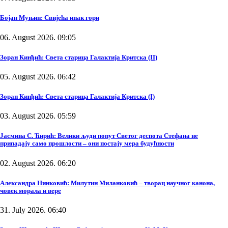
Бојан Муњин: Свијећа ипак гори
06. August 2026. 09:05
Зоран Кинђић: Света старица Галактија Критска (II)
05. August 2026. 06:42
Зоран Кинђић: Света старица Галактија Критска (I)
03. August 2026. 05:59
Јасмина С. Ћирић: Велики људи попут Светог деспота Стефана не
припадају само прошлости – они постају мера будућности
02. August 2026. 06:20
Александра Нинковић: Милутин Миланковић – творац научног канона,
човек морала и вере
31. July 2026. 06:40