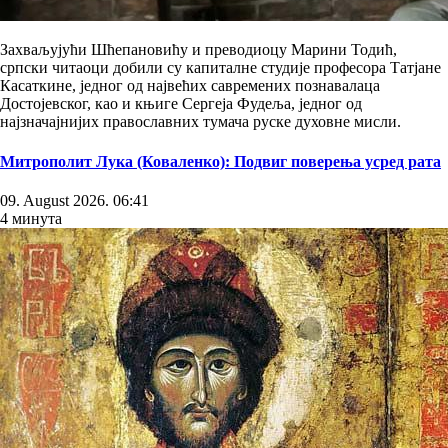
Захваљујући Шћепановићу и преводиоцу Марини Тодић,
српски читаоци добили су капиталне студије професора Татјане
Касаткине, једног од највећих савремених познавалаца
Достојевског, као и књиге Сергеја Фудеља, једног од
најзначајнијих православних тумача руске духовне мисли.
Митрополит Лука (Коваленко): Подвиг поверења усред рата
09. August 2026. 06:41
4 минута