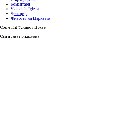
Коментари
Vida de la Iglesia
Донације
Животът на Църквата
Copyright ©Живот Цркве
Сва права придржана.