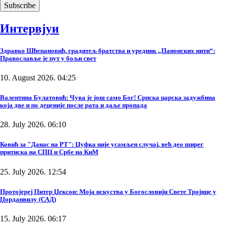
Интервјуи
Здравко Шћепановић, градитељ братства и уредник „Панонских нити“:
Православље је пут у бољи свет
10. August 2026. 04:25
Валентина Булатовић: Чува је још само Бог! Српска царска задужбина
која две и по деценије после рата и даље пропада
28. July 2026. 06:10
Ковић за "Данас на РТ": Џуфка није усамљен случај, већ део ширег
притиска на СПЦ и Србе на КиМ
25. July 2026. 12:54
Протојереј Питер Џексон: Моја искуства у Богословији Свете Тројице у
Џорданвилу (САД)
15. July 2026. 06:17