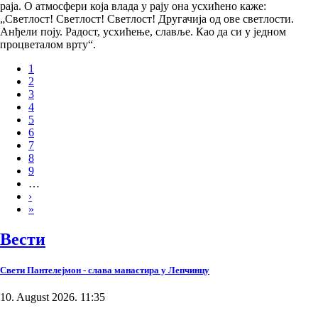
раја. О атмосфери која влада у рају она усхићено каже:
„Светлост! Светлост! Светлост! Другачија од ове светлости.
Анђели поју. Радост, усхићење, славље. Као да си у једном
процветалом врту“.
Page
1
Page
2
Pagination
Page
3
Page
4
Page
5
Page
6
Page
7
Page
8
Page
9
…
Next
›
page
Last
»
page
Вести
Свети Пантелејмон - слава манастира у Лепчинцу
10. August 2026. 11:35