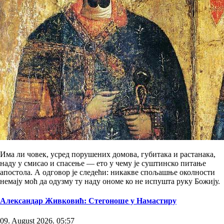
Има ли човек, усред порушених домова, губитака и растанака,
наду у смисао и спасење — ето у чему је суштинско питање
апостола. А одговор је следећи: никакве спољашње околности
немају моћ да одузму ту наду ономе ко не испушта руку Божију.
Александар Живковић: Стегоноше у Намастиру
09. August 2026. 05:57