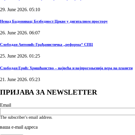
29. June 2026. 05:10
Ненад Бадовинац: Безбедност Цркве у дигиталном простору
26. June 2026. 06:07
Слободан Антонић: Грађанистичка „реформа“ СПЦ
25. June 2026. 01:25
Слободан Ерић: Хришћанство – највећа и најпрогоњенија вера на планети
21. June 2026. 05:23
ПРИЈАВА ЗА NEWSLETTER
Email
The subscriber's email address.
ваша е-mail адреса