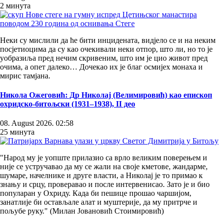
2 минута
Неки су мислили да ће бити инцидената, видјело се и на неким
посјетиоцима да су као очекивали неки отпор, што ли, но то је
уобразиља пред нечим скривеним, што им је цио живот пред
очима, а опет далеко… Дочекао их је благ осмијех монаха и
мирис тамјана.
Никола Ожеговић: Др Николај (Велимировић) као епископ
охридско-битољски (1931–1938), II део
08. August 2026. 02:58
25 минута
"Народ му је уопште прилазио са врло великим поверењем и
није се устручавао да му се жали на своје кметове, жандарме,
шумаре, начелнике и друге власти, а Николај је то примао к
знању и срцу, проверавао и после интервенисао. Зато је и био
популаран у Охриду. Када би пешице прошао чаршијом,
занатлије би остављале алат и муштерије, да му притрче и
пољубе руку." (Милан Јовановић Стоимировић)