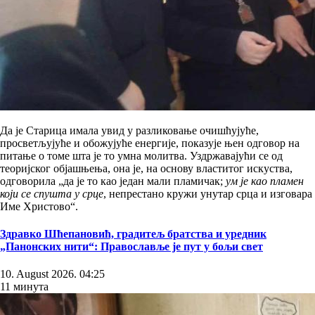
Да је Старица имала увид у разликовање очишћујуће,
просветљујуће и обожујуће енергије, показује њен одговор на
питање о томе шта је то умна молитва. Уздржавајући се од
теоријског објашњења, она је, на основу властитог искуства,
одговорила „да је то као један мали пламичак;
ум је као пламен
који се спушта у срце
, непрестано кружи унутар срца и изговара
Име Христово“.
Здравко Шћепановић, градитељ братства и уредник
„Панонских нити“: Православље је пут у бољи свет
10. August 2026. 04:25
11 минута