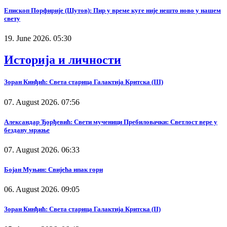
Епископ Порфирије (Шутов): Пир у време куге није нешто ново у нашем
свету
19. June 2026. 05:30
Историја и личности
Зоран Кинђић: Света старица Галактија Критска (III)
07. August 2026. 07:56
Александар Ђорђевић: Свети мученици Пребиловачки: Светлост вере у
бездану мржње
07. August 2026. 06:33
Бојан Муњин: Свијећа ипак гори
06. August 2026. 09:05
Зоран Кинђић: Света старица Галактија Критска (II)