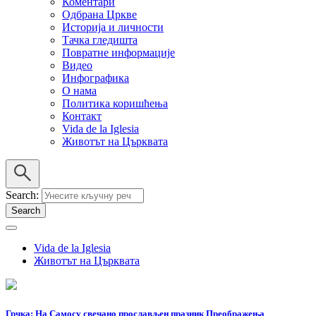
Коментари
Одбрана Цркве
Историја и личности
Тачка гледишта
Повратне информације
Видео
Инфографика
О нама
Политика коришћења
Контакт
Vida de la Iglesia
Животът на Църквата
Search
Vida de la Iglesia
Животът на Църквата
Грчка: На Самосу свечано прослављен празник Преображења