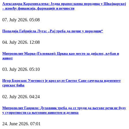
Александра Карамихалева: Једна православна породица у Швајцарској
– између финансија, фармације и вечности
07. July 2026. 05:08
Попадија Габријела Луга: „Рај треба да почне у породици“
04. July 2026. 12:08
Митрополит Марко (Головков): Црква као место за дијалог, љубав и
живот
03. July 2026. 05:10
Игор Борозан: Уметност је кроз култ Светог Саве сачувала идентитет
српског бића
02. July 2026. 04:24
Митрополит Гаврило: Духовник треба да се труди да његове речи не буду
у супротности са његовим животом и делима
24. June 2026. 07:01