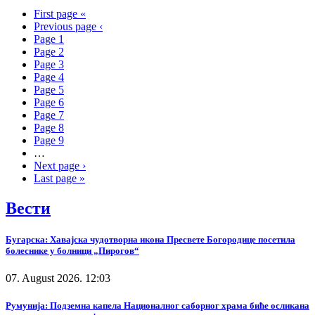
First page
«
Previous page
‹
Page
1
Page
2
Page
3
Page
4
Page
5
Page
6
Page
7
Page
8
Page
9
…
Next page
›
Last page
»
Вести
Бугарска: Хавајска чудотворна икона Пресвете Богородице посетила
болеснике у болници „Пирогов“
07. August 2026. 12:03
Румунија: Подземна капела Националног саборног храма биће осликана