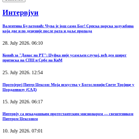
Интервјуи
Валентина Булатовић: Чува је још само Бог! Српска царска задужбина
која две и по деценије после рата и даље пропада
28. July 2026. 06:10
Ковић за "Данас на РТ": Џуфка није усамљен случај, већ део ширег
притиска на СПЦ и Србе на КиМ
25. July 2026. 12:54
Протојереј Питер Џексон: Моја искуства у Богословији Свете Тројице у
Џорданвилу (САД)
15. July 2026. 06:17
Интервју са некадашњим протестантским мисионаром — свештеником
Питером Џексоном
10. July 2026. 07:01