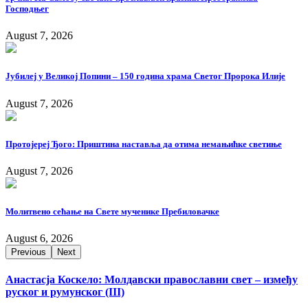
Господњег
August 7, 2026
Јубилеј у Великој Попини – 150 година храма Светог Пророка Илије
August 7, 2026
Протојереј Ђого: Приштина наставља да отима немањићке светиње
August 7, 2026
Молитвено сећање на Свете мученике Пребиловачке
August 6, 2026
Previous
Next
Анастасја Коскело: Молдавски православни свет – између
руског и румунског (III)