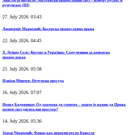
Анастасја Коскело: Молдавски православни свет – између руског и
румунског (III)
27. July 2026. 03:43
Димитрије Марковић: Косовска православна црква
22. July 2026. 04:45
Х. Дејвид Солс: Косово и Украјина: Самученици за канонско
православље
21. July 2026. 05:58
Илијан Минчев: Нечувена пресуда
16. July 2026. 07:07
Ненад Бадовинац: Од храмова до сервера – зашто је важно да Црква
штити свој дигитални простор?
14. July 2026. 05:36
Зоран Чворовић: Фанар као црквени ресор Брисела