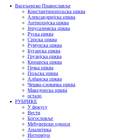
Васељенско Православље
Константинопољска црква
Александријска црква
Антиохијска црква
Јерусалимска црква
Руска црква
Српска црква
Румунска црква
Бугарска црква
Грузијска црква
Кипарска црква
Грчка црква
Пољска црква
Албанска црква
Чешко-словачка црква
Македонска црква
остало
РУБРИКЕ
У фокусу
Вести
Богословље
Међуверски односи
Аналитика
Интервјуи