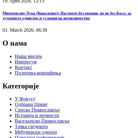
19. April 2026. 12:15
Митрополит Лука (Коваленко): Паството без покрив, но не без Бога: за
духовното единство в условия на потисничество
01. March 2026. 06:39
О нама
Наша мисија
Импресум
Контакт
Политика коришћења
Категорије
У Фокусу
Одбрана Цркве
Српско Православље
Историја и личности
Васељенско Православље
Тачка гледишта
Међуверски односи
Повратне информације