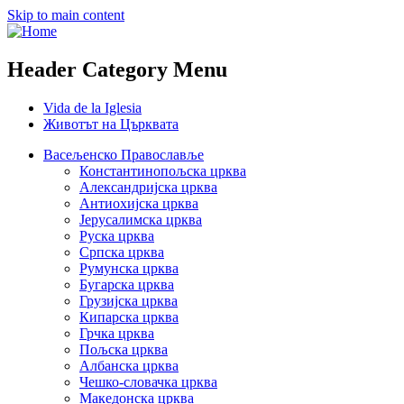
Skip to main content
Header Category Menu
Vida de la Iglesia
Животът на Църквата
Васељенско Православље
Константинопољска црква
Александријска црква
Антиохијска црква
Јерусалимска црква
Руска црква
Српска црква
Румунска црква
Бугарска црква
Грузијска црква
Кипарска црква
Грчка црква
Пољска црква
Албанска црква
Чешко-словачка црква
Македонска црква