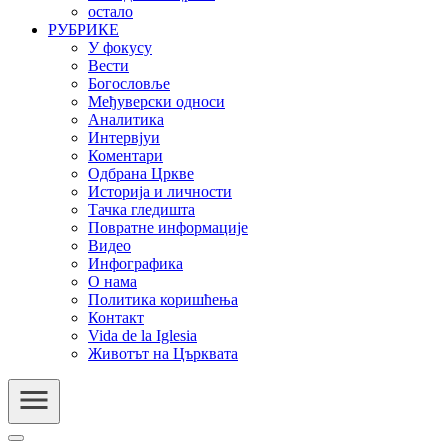
остало
РУБРИКЕ
У фокусу
Вести
Богословље
Међуверски односи
Аналитика
Интервјуи
Коментари
Одбрана Цркве
Историја и личности
Тачка гледишта
Повратне информације
Видео
Инфографика
О нама
Политика коришћења
Контакт
Vida de la Iglesia
Животът на Църквата