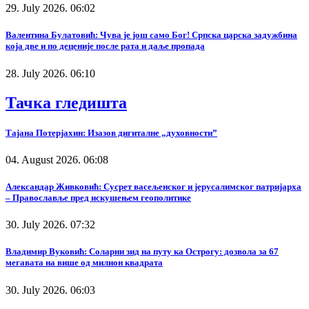
29. July 2026. 06:02
Валентина Булатовић: Чува је још само Бог! Српска царска задужбина
која две и по деценије после рата и даље пропада
28. July 2026. 06:10
Тачка гледишта
Тајана Потерјахин: Изазов дигиталне „духовности”
04. August 2026. 06:08
Александар Живковић: Сусрет васељенског и јерусалимског патријарха
– Православље пред искушењем геополитике
30. July 2026. 07:32
Владимир Вуковић: Соларни зид на путу ка Острогу: дозвола за 67
мегавата на више од милион квадрата
30. July 2026. 06:03