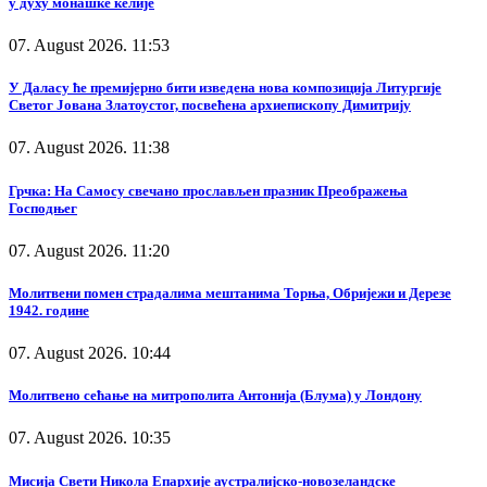
у духу монашке келије
07. August 2026. 11:53
У Даласу ће премијерно бити изведена нова композиција Литургије
Светог Јована Златоустог, посвећена архиепископу Димитрију
07. August 2026. 11:38
Грчка: На Самосу свечано прослављен празник Преображења
Господњег
07. August 2026. 11:20
Молитвени помен страдалима мештанима Торња, Обријежи и Дерезе
1942. године
07. August 2026. 10:44
Молитвено сећање на митрополита Антонија (Блума) у Лондону
07. August 2026. 10:35
Мисија Свети Никола Епархије аустралијско-новозеландске