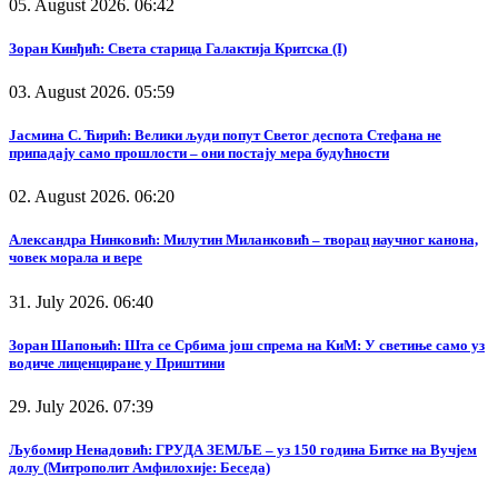
05. August 2026. 06:42
Зоран Кинђић: Света старица Галактија Критска (I)
03. August 2026. 05:59
Јасмина С. Ћирић: Велики људи попут Светог деспота Стефана не
припадају само прошлости – они постају мера будућности
02. August 2026. 06:20
Александра Нинковић: Милутин Миланковић – творац научног канона,
човек морала и вере
31. July 2026. 06:40
Зоран Шапоњић: Шта се Србима још спрема на КиМ: У светиње само уз
водиче лиценциране у Приштини
29. July 2026. 07:39
Љубомир Ненадовић: ГРУДА ЗЕМЉЕ – уз 150 година Битке на Вучјем
долу (Митрополит Амфилохије: Беседа)