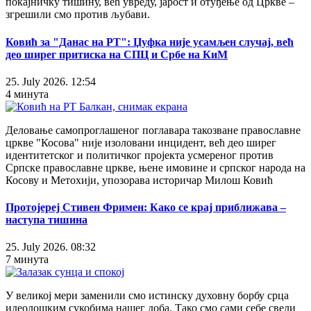
покајничку тишину, већ увреду, јарост и отуђење од Цркве –
згрешили смо против љубави.
Ковић за "Данас на РТ": Џуфка није усамљен случај, већ
део ширег притиска на СПЦ и Србе на КиМ
25. July 2026. 12:54
4 минута
Деловање самопроглашеног поглавара такозване православне
цркве "Косова" није изоловани инцидент, већ део ширег
идентитетског и политичког пројекта усмереног против
Српске православне цркве, њене имовине и српског народа на
Косову и Метохији, упозорава историчар Милош Ковић
Протојереј Стивен Фримен: Како се крај приближава –
наступа тишина
25. July 2026. 08:32
7 минута
У великој мери заменили смо истинску духовну борбу срца
идеолошким сукобима нашег доба. Тако смо сами себе свели