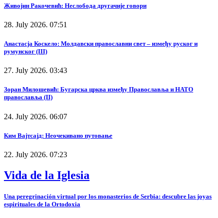
Живојин Ракочевић: Неслобода другачије говори
28. July 2026. 07:51
Анастасја Коскело: Молдавски православни свет – између руског и
румунског (III)
27. July 2026. 03:43
Зоран Милошевић: Бугарска црква између Православља и НАТО
православља (II)
24. July 2026. 06:07
Ким Вајтсајд: Неочекивано путовање
22. July 2026. 07:23
Vida de la Iglesia
Una peregrinación virtual por los monasterios de Serbia: descubre las joyas
espirituales de la Ortodoxia