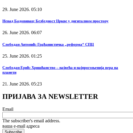
29. June 2026. 05:10
Ненад Бадовинац: Безбедност Цркве у дигиталном простору
26. June 2026. 06:07
Слободан Антонић: Грађанистичка „реформа“ СПЦ
25. June 2026. 01:25
Слободан Ерић: Хришћанство – највећа и најпрогоњенија вера на
планети
21. June 2026. 05:23
ПРИЈАВА ЗА NEWSLETTER
Email
The subscriber's email address.
ваша е-mail адреса