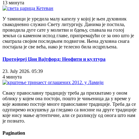
13 минута
У тамници је уредила малу капелу у којој је њен духовник
свакодневно служио Свету литургију. Данима је постила,
проводила дуге сате у молитви и бдењу, спавала на голој
земљи са каменом испод главе, припремајући се за оно што је
сматрала својим последњим подвигом. Њена духовна снага
постајала је све већа, иако је телесно била исцрпљена.
Протојереј Џон Вајтфорд: Неофити и култура
23. July 2026. 05:39
4 минута
Сваку православну традицију треба да прихватамо у оном
облику у којем она постоји, пошто је чињеница да у време у
које живимо постоје многе православне традиције. Треба да се
одупиремо искушењу да гледамо са висине на друге традиције
које нису мање аутентичне, али се разликују од онога што нам
је познато.
Pagination