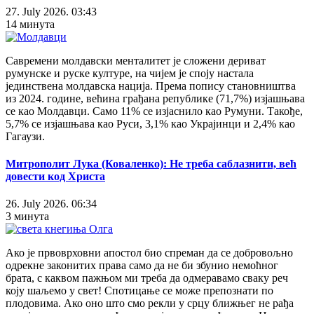
27. July 2026. 03:43
14 минута
Савремени молдавски менталитет је сложени дериват
румунске и руске културе, на чијем је споју настала
јединствена молдавска нација. Према попису становништва
из 2024. године, већина грађана републике (71,7%) изјашњава
се као Молдавци. Само 11% се изјаснило као Румуни. Такође,
5,7% се изјашњава као Руси, 3,1% као Украјинци и 2,4% као
Гагаузи.
Митрополит Лука (Коваленко): Не треба саблазнити, већ
довести код Христа
26. July 2026. 06:34
3 минута
Ако је првоврховни апостол био спреман да се добровољно
одрекне законитих права само да не би збунио немоћног
брата, с каквом пажњом ми треба да одмеравамо сваку реч
коју шаљемо у свет! Спотицање се може препознати по
плодовима. Ако оно што смо рекли у срцу ближњег не рађа