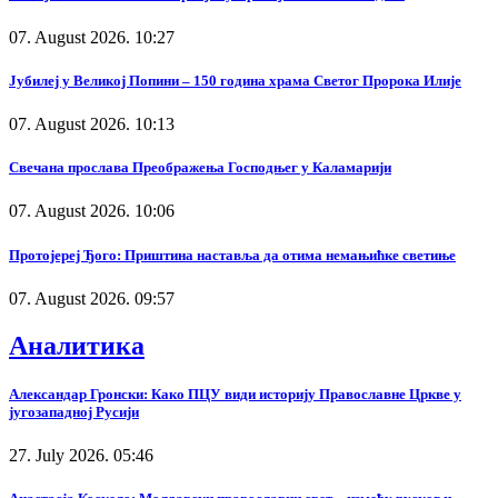
07. August 2026. 10:27
Јубилеј у Великој Попини – 150 година храма Светог Пророка Илије
07. August 2026. 10:13
Свечана прослава Преображења Господњег у Каламарији
07. August 2026. 10:06
Протојереј Ђого: Приштина наставља да отима немањићке светиње
07. August 2026. 09:57
Аналитика
Александар Гронски: Како ПЦУ види историју Православне Цркве у
југозападној Русији
27. July 2026. 05:46