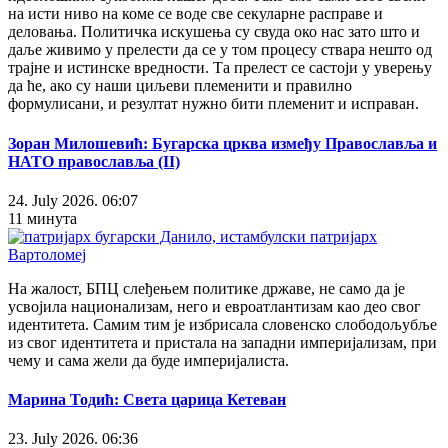
на исти ниво на коме се воде све секуларне расправе и
деловања. Политичка искушења су свуда око нас зато што и
даље живимо у прелести да се у том процесу ствара нешто од
трајне и истинске вредности. Та прелест се састоји у уверењу
да ће, ако су наши циљеви племенити и правилно
формулисани, и резултат нужно бити племенит и исправан.
Зоран Милошевић: Бугарска црква између Православља и
НАТО православља (II)
24. July 2026. 06:07
11 минута
На жалост, БПЦ слеђењем политике државе, не само да је
усвојила национализам, него и евроатлантизам као део свог
идентитета. Самим тим је избрисала словенско слободољубље
из свог идентитета и пристала на западни империјализам, при
чему и сама жели да буде империјалиста.
Марина Тодић: Света царица Кетеван
23. July 2026. 06:36