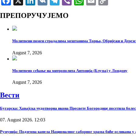
Link
ПРЕПОРУЧУЈЕМО
Молитвени помен страдалима мештанима Торња, Обријежи и Дерезе 
August 7, 2026
Молитвено сећање на митрополита Антонија (Блума) у Лондону
August 7, 2026
Вести
Бугарска: Хавајска чудотворна икона Пресвете Богородице посетила боле
07. August 2026. 12:03
Румунија: Подземна капела Националног саборног храма биће осликана у 