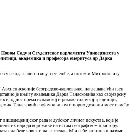
 у Новом Саду и Студентског парламента Универзитета у
олитици, академика и професора емеритуса др Дарка
о су се одазвали позиву за учешће, а потом и Митрополиту
ˮ Архиепископије београдско-карловачке, наглашавајући њен
дставио је књигу академика Дарка Танасковића као својеврсну
носи, однос према исламској и римокатоличкој традицији,
кадемик Танасковић својом књигом створио духовни мост између
 вишедеценијског рада и дубоког личног искуства, које је
личитих народа који живе на истом географском простору.
ак да буде човек и да, сагледавајући себе, истински разуме