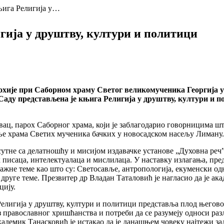
њига Религија у…
ија у друштву, култури и политици
парохије при Саборном храму Светог великомученика Георгија
аду представљена је књига Религија у друштву, култури и п
ац, парох Саборног храма, који је заблагодарио говорницима шт
ње храма Светих мученика бачких у новосадском насељу Лиману.
сутне са делатношћу и мисијом издавачке установе „Духовна реч
 писаца, интелектуалаца и мислилаца. У наставку излагања, пре
важне теме као што су: Светосавље, антропологија, екуменски од
друге теме. Презвитер др Владан Таталовић је нагласио да је а
цију.
Религија у друштву, култури и политици представља плод његовог
 православног хришћанства и потреби да се разумеју односи раз
емик Танасковић је истакао да је данашњем човеку најтежи задат