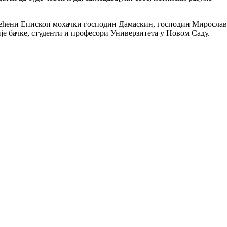
ећени Епископ мохачки господин Дамаскин, господин Мирослав
је бачке, студенти и професори Универзитета у Новом Саду.