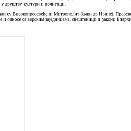
а у друштву, култури и политици.
ли су Високопреосвећени Митрополит бачки др Иринеј, Преосв
е и односе са верским заједницама, свештеници и ђакони Епархи