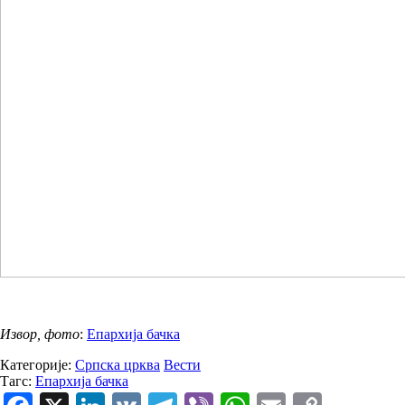
Извор, фото
:
Епархија бачка
Категорије:
Српска црква
Вести
Тагс:
Епархија бачка
Facebook
X
LinkedIn
VK
Telegram
Viber
WhatsApp
Email
Copy