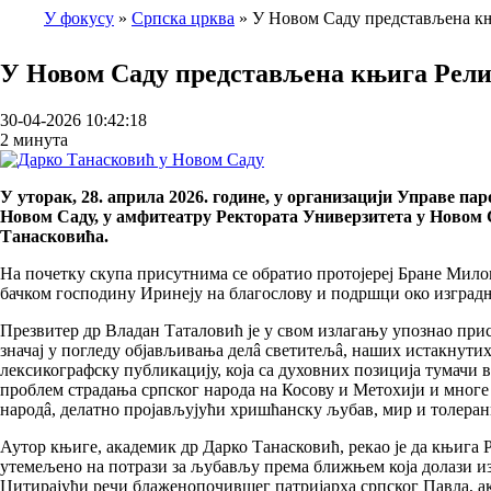
У фокусу
Српска црква
У Новом Саду представљена к
Breadcrumb
У Новом Саду представљена књига Религ
30-04-2026 10:42:18
2 минута
У уторак, 28. априла 2026. године, у организацији Управе 
Новом Саду, у амфитеатру Ректората Универзитета у Новом С
Танасковића.
На почетку скупа присутнима се обратио протојереј Бране Милов
бачком господину Иринеју на благослову и подршци око изград
Презвитер др Владан Таталовић је у свом излагању упознао при
значај у погледу објављивања делâ светитељâ, наших истакнутих
лексикографску публикацију, која са духовних позиција тумачи 
проблем страдања српског народа на Косову и Метохији и многе 
народâ, делатно пројављујући хришћанску љубав, мир и толеран
Аутор књиге, академик др Дарко Танасковић, рекао је да књига 
утемељено на потрази за љубављу према ближњем која долази из
Цитирајући речи блаженопочившег патријарха српског Павла, акад