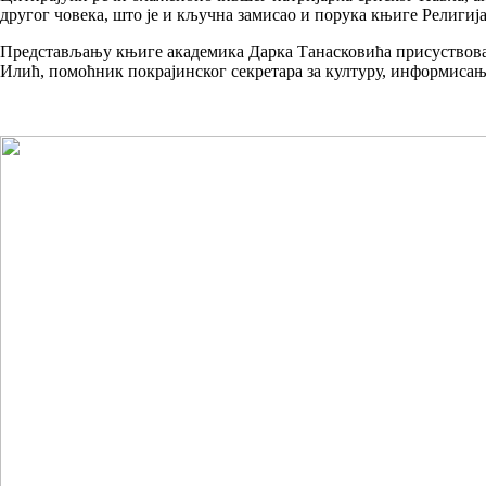
другог човека, што је и кључна замисао и порука књиге Религиј
Представљању књиге академика Дарка Танасковића присуствова
Илић, помоћник покрајинског секретара за културу, информисањ