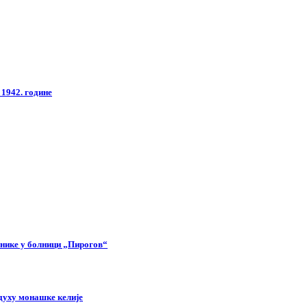
1942. године
снике у болници „Пирогов“
духу монашке келије