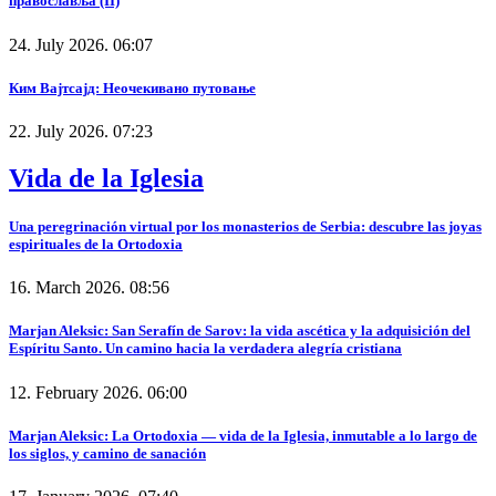
православља (II)
24. July 2026. 06:07
Ким Вајтсајд: Неочекивано путовање
22. July 2026. 07:23
Vida de la Iglesia
Una peregrinación virtual por los monasterios de Serbia: descubre las joyas
espirituales de la Ortodoxia
16. March 2026. 08:56
Marjan Aleksic: San Serafín de Sarov: la vida ascética y la adquisición del
Espíritu Santo. Un camino hacia la verdadera alegría cristiana
12. February 2026. 06:00
Marjan Aleksic: La Ortodoxia — vida de la Iglesia, inmutable a lo largo de
los siglos, y camino de sanación