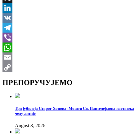
X
LinkedIn
VK
Telegram
Viber
WhatsApp
Email
Copy
ПРЕПОРУЧУЈЕМО
Link
Три јубилеја Старог Хопова: Мошти Св. Пантелејмона наставља
челу литије
August 8, 2026