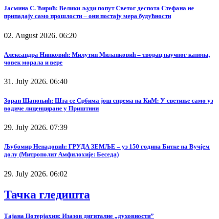
Јасмина С. Ћирић: Велики људи попут Светог деспота Стефана не
припадају само прошлости – они постају мера будућности
02. August 2026. 06:20
Александра Нинковић: Милутин Миланковић – творац научног канона,
човек морала и вере
31. July 2026. 06:40
Зоран Шапоњић: Шта се Србима још спрема на КиМ: У светиње само уз
водиче лиценциране у Приштини
29. July 2026. 07:39
Љубомир Ненадовић: ГРУДА ЗЕМЉЕ – уз 150 година Битке на Вучјем
долу (Митрополит Амфилохије: Беседа)
29. July 2026. 06:02
Тачка гледишта
Тајана Потерјахин: Изазов дигиталне „духовности”