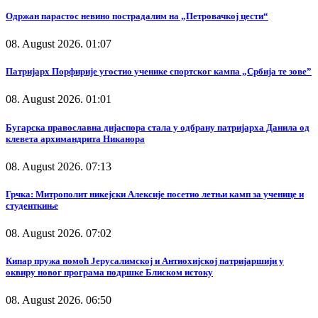
Одржан парастос невино пострадалим на „Петровачкој цести“
08. August 2026. 01:07
Патријарх Порфирије угостио ученике спортског кампа „Србија те зове”
08. August 2026. 01:01
Бугарска православна дијаспора стала у одбрану патријарха Данила од
клевета архимандрита Никанора
08. August 2026. 07:13
Грчка: Митрополит никејски Алексије посетио летњи камп за ученице и
студенткиње
08. August 2026. 07:02
Кипар пружа помоћ Јерусалимској и Антиохијској патријаршији у
оквиру новог програма подршке Блиском истоку
08. August 2026. 06:50