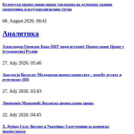
Белоруска православна црква упозорава на деловање лажних
свештеника и псеудорелигиозних група
08. August 2026. 06:41
Аналитика
Александар Гронски: Како ПЦУ види историју Православне Цркве у
југозападној Русији
27. July 2026. 05:46
Анастасја Коскело: Молдавски православни свет – између руског и
румунског (III)
27. July 2026. 03:43
Димитрије Марковић: Косовска православна црква
22. July 2026. 04:45
Х. Дејвид Солс: Косово и Украјина: Самученици за канонско
православље