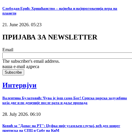
Слободан Ерић: Хришћанство – највећа и најпрогоњенија вера на
планети
21. June 2026. 05:23
ПРИЈАВА ЗА NEWSLETTER
Email
The subscriber's email address.
ваша е-mail адреса
Интервјуи
Валентина Булатовић: Чува је још само Бог! Српска царска задужбина
која две и по деценије после рата и даље пропада
28. July 2026. 06:10
Ковић за "Данас на РТ": Џуфка није усамљен случај, већ део ширег
притиска на СПЦ и Србе на КиМ