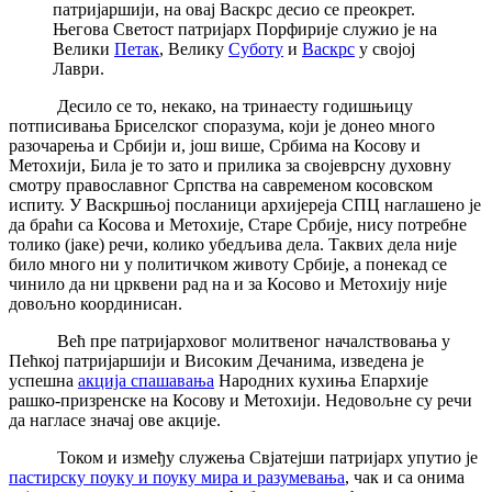
патријаршији, на овај Васкрс десио се преокрет.
Његова Светост патријарх Порфирије служио је на
Велики
Петак
, Велику
Суботу
и
Васкрс
у својој
Лаври.
Десило се то, некако, на тринаесту годишњицу
потписивања Бриселског споразума, који је донео много
разочарења и Србији и, још више, Србима на Косову и
Метохији, Била је то зато и прилика за својеврсну духовну
смотру православног Српства на савременом косовском
испиту. У Васкршњој посланици архијереја СПЦ наглашено је
да браћи са Косова и Метохије, Старе Србије, нису потребне
толико (јаке) речи, колико убедљива дела. Таквих дела није
било много ни у политичком животу Србије, а понекад се
чинило да ни црквени рад на и за Косово и Метохију није
довољно координисан.
Већ пре патријарховог молитвеног началствовања у
Пећкој патријаршији и Високим Дечанима, изведена је
успешна
акција спашавања
Народних кухиња Епархије
рашко-призренске на Косову и Метохији. Недовољне су речи
да нагласе значај ове акције.
Током и између служења Свјатејши патријарх упутио је
пастирску поуку и поуку мира и разумевања
, чак и са онима