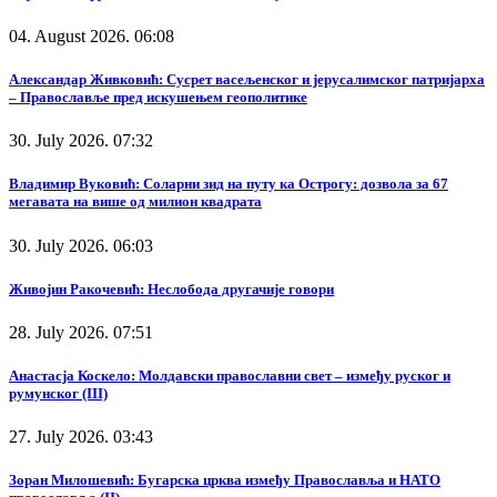
04. August 2026. 06:08
Александар Живковић: Сусрет васељенског и јерусалимског патријарха
– Православље пред искушењем геополитике
30. July 2026. 07:32
Владимир Вуковић: Соларни зид на путу ка Острогу: дозвола за 67
мегавата на више од милион квадрата
30. July 2026. 06:03
Живојин Ракочевић: Неслобода другачије говори
28. July 2026. 07:51
Анастасја Коскело: Молдавски православни свет – између руског и
румунског (III)
27. July 2026. 03:43
Зоран Милошевић: Бугарска црква између Православља и НАТО