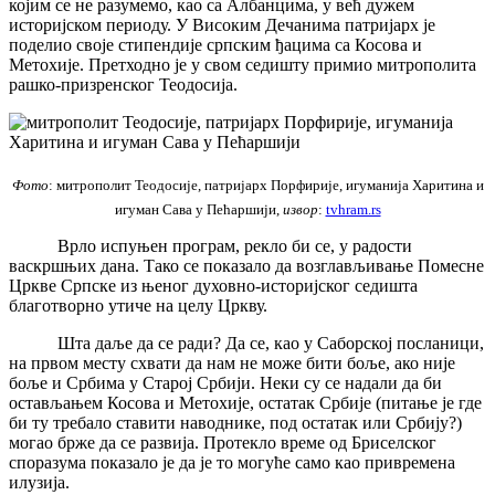
којим се не разумемо, као са Албанцима, у већ дужем
историјском периоду. У Високим Дечанима патријарх је
поделио своје стипендије српским ђацима са Косова и
Метохије. Претходно је у свом седишту примио митрополита
рашко-призренског Теодосија.
Фото
: митрополит Теодосије, патријарх Порфирије, игуманија Харитина и
игуман Сава у Пећаршији,
извор
:
tvhram.rs
Врло испуњен програм, рекло би се, у радости
васкршњих дана. Тако се показало да возглављивање Помесне
Цркве Српске из њеног духовно-историјског седишта
благотворно утиче на целу Цркву.
Шта даље да се ради? Да се, као у Саборској посланици,
на првом месту схвати да нам не може бити боље, ако није
боље и Србима у Старој Србији. Неки су се надали да би
остављањем Косова и Метохије, остатак Србије (питање је где
би ту требало ставити наводнике, под остатак или Србију?)
могао брже да се развија. Протекло време од Бриселског
споразума показало је да је то могуће само као привремена
илузија.