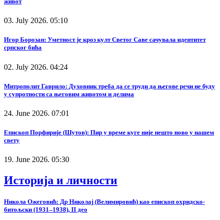
живот
03. July 2026. 05:10
Игор Борозан: Уметност је кроз култ Светог Саве сачувала идентитет
српског бића
02. July 2026. 04:24
Митрополит Гаврило: Духовник треба да се труди да његове речи не буду
у супротности са његовим животом и делима
24. June 2026. 07:01
Епископ Порфирије (Шутов): Пир у време куге није нешто ново у нашем
свету
19. June 2026. 05:30
Историја и личности
Никола Ожеговић: Др Николај (Велимировић) као епископ охридско-
битољски (1931–1938), II део