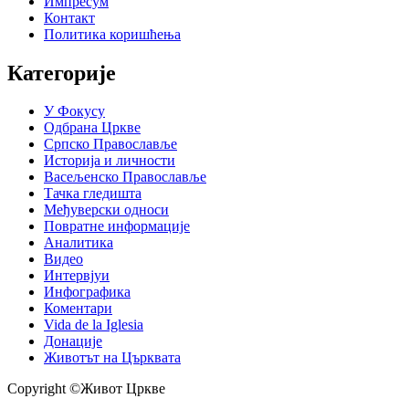
Импресум
Контакт
Политика коришћења
Категорије
У Фокусу
Одбрана Цркве
Српско Православље
Историја и личности
Васељенско Православље
Тачка гледишта
Међуверски односи
Повратне информације
Аналитика
Видео
Интервјуи
Инфографика
Коментари
Vida de la Iglesia
Донације
Животът на Църквата
Copyright ©Живот Цркве