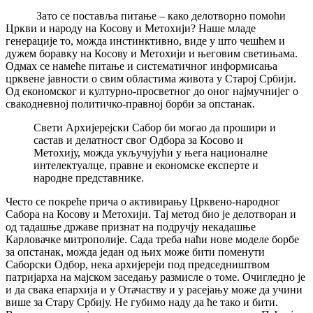
Зато се поставља питање – како делотворно помоћи
Цркви и народу на Косову и Метохији? Наше младе
генерације то, можда инстинктивно, виде у што чешћем и
дужем боравку на Косову и Метохији и његовим светињама.
Одмах се намеће питање и систематичног информисања
црквене јавности о свим областима живота у Старој Србији.
Од економског и културно-просветног до оног најмучнијег о
свакодневној политичко-правној борби за опстанак.
Свети Архијерејски Сабор би могао да прошири и
састав и делатност свог Одбора за Косово и
Метохију, можда укључујући у њега националне
интелектуалце, правне и економске експерте и
народне представнике.
Често се покреће прича о активирању Црквено-народног
Сабора на Косову и Метохији. Тај метод био је делотворан и
од тадашње државе признат на подручју некадашње
Карловачке митрополије. Сада треба наћи нове моделе борбе
за опстанак, можда један од њих може бити поменути
Саборски Одбор, нека архијереји под председништвом
патријарха на мајском заседању размисле о томе. Очигледно је
и да свака епархија и у Отачаству и у расејању може да учини
више за Стару Србију. Не губимо наду да ће тако и бити.