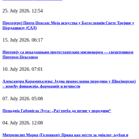
25. July 2026. 12:54
Протојереј Питер Џексон: Моја искуства у Богословији Свете Тројице у
Џорданвилу (САД)
15. July 2026. 06:17
Интервју са некадашњим протестантским мисионаром — свештеником
Питером Џексоном
10. July 2026. 07:01
Александра Карамихалева: Једна православна породица у Швајцарској
– између финансија, фармације и вечности
07. July 2026. 05:08
Попадија Габријела Луга: „Рај треба да почне у породици“
04. July 2026. 12:08
Митрополит Марко (Головков): Црква као место за дијалог, љубав и