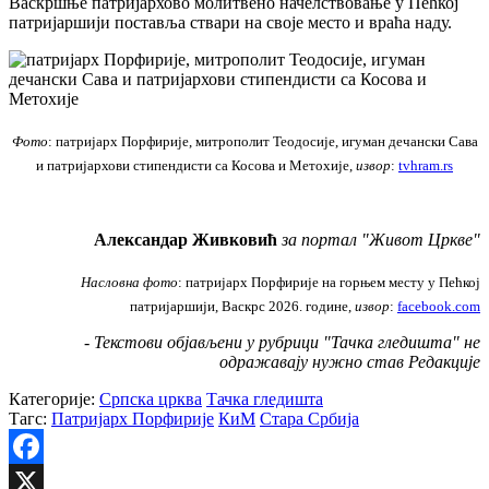
Васкршње патријархово молитвено начелствовање у Пећкој
патријаршији поставља ствари на своје место и враћа наду.
Фото
: патријарх Порфирије, митрополит Теодосије, игуман дечански Сава
и патријархови стипендисти са Косова и Метохије,
извор
:
tvhram.rs
Aлександар Живковић
за портал "Живот Цркве"
Насловна фото
: патријарх Порфирије на горњем месту у Пећкој
патријаршији, Васкрс 2026. године,
извор
:
facebook.com
- Текстови објављени у рубрици "Тачка гледишта" не
одражавају нужно став Редакције
Категорије:
Српска црква
Тачка гледишта
Тагс:
Патријарх Порфирије
КиМ
Стара Србија
Facebook