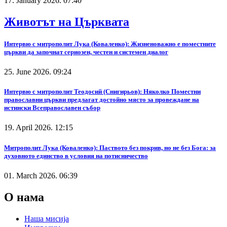
17. January 2026. 07:40
Животът на Църквата
Интервю с митрополит Лука (Коваленко): Жизненоважно е поместните
църкви да започнат сериозен, честен и системен диалог
25. June 2026. 09:24
Интервю с митрополит Теодосий (Снигирьов): Няколко Поместни
православни църкви предлагат достойно място за провеждане на
истински Всеправославен събор
19. April 2026. 12:15
Митрополит Лука (Коваленко): Паството без покрив, но не без Бога: за
духовното единство в условия на потисничество
01. March 2026. 06:39
О нама
Наша мисија