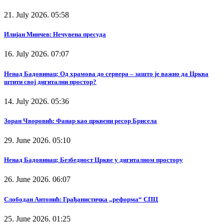
21. July 2026. 05:58
Илијан Минчев: Нечувена пресуда
16. July 2026. 07:07
Ненад Бадовинац: Од храмова до сервера – зашто је важно да Црква
штити свој дигитални простор?
14. July 2026. 05:36
Зоран Чворовић: Фанар као црквени ресор Брисела
29. June 2026. 05:10
Ненад Бадовинац: Безбедност Цркве у дигиталном простору
26. June 2026. 06:07
Слободан Антонић: Грађанистичка „реформа“ СПЦ
25. June 2026. 01:25