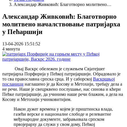
Breadcrumb
Александар Живковић: Благотворно молитвено…
Александар Живковић: Благотворно
молитвено началствовање патријарха
у Пећаршији
13-04-2026 15:51:52
4 минута
Овај Васкрс обележен је служењем Свјатејшег
патријарха Порфирија у Пећкој патријаршији. Обрадовало је
то сва православна српска срца. И у саборској
Васкршњој
посланици
наглашено је да Косову и Метохији, требају дела а
не речи. Наше је свецрквено послушање, нас синова и кћери
Пећке патријаршије, да учинимо наше речи блажим, а дела на
Косову и Метохији учинковитијим.
Након дужег времена у којем је приштинска влада,
газећи верске и националне слободе и релевантне
међународне документе, забрањивала српском
првојерарху да служи у свом дому, Пећкој