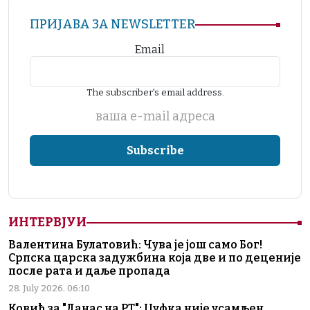
ПРИЈАВА ЗА NEWSLETTER
Email
The subscriber's email address.
ваша е-mail адреса
ИНТЕРВЈУИ
Валентина Булатовић: Чува је још само Бог!
Српска царска задужбина која две и по деценије
после рата и даље пропада
28. July 2026. 06:10
Ковић за "Данас на РТ": Џуфка није усамљен