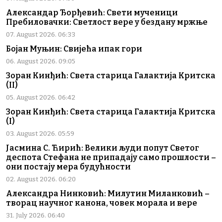
Александар Ђорђевић: Свети мученици
Пребиловачки: Светлост вере у бездану мржње
07. August 2026. 06:33
Бојан Муњин: Свијећа ипак гори
06. August 2026. 09:05
Зоран Кинђић: Света старица Галактија Критска
(II)
05. August 2026. 06:42
Зоран Кинђић: Света старица Галактија Критска
(I)
03. August 2026. 05:59
Јасмина С. Ћирић: Велики људи попут Светог
деспота Стефана не припадају само прошлости –
они постају мера будућности
02. August 2026. 06:20
Александра Нинковић: Милутин Миланковић –
творац научног канона, човек морала и вере
31. July 2026. 06:40