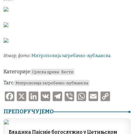
Извор, фото
:
Митрополија загребачко-љубљанска
Категорије:
Српска црква
Вести
Тагс:
Митрополија загребачко-љубљанска
F
X
Li
V
T
V
W
E
C
a
n
K
el
ib
h
m
o
ПРЕПОРУЧУЈЕМО
c
k
e
er
at
ai
p
e
e
gr
s
l
y
b
dI
a
A
Li
Владика Пајсије богослужио у Цетињском