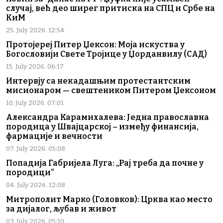
случај, већ део ширег притиска на СПЦ и Србе на
КиМ
25. July 2026. 12:54
Протојереј Питер Џексон: Моја искуства у
Богословији Свете Тројице у Џорданвилу (САД)
15. July 2026. 06:17
Интервју са некадашњим протестантским
мисионаром — свештеником Питером Џексоном
10. July 2026. 07:01
Александра Карамихалева: Једна православна
породица у Швајцарској – између финансија,
фармације и вечности
07. July 2026. 05:08
Попадија Габријела Луга: „Рај треба да почне у
породици“
04. July 2026. 12:08
Митрополит Марко (Головков): Црква као место
за дијалог, љубав и живот
03. July 2026. 05:10