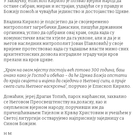
У закључку, епископ Кирило је позвао вјерни народ да
остане сабран, миран и истрајан, уздајући се у правду и
Божију помоћ и чувајући јединство и достојанство Цркве.
Владика Кирило је подсјетио да је својевремено
митрополит загребачки Дамаскин, пишући државним
органима, успио да одбрани овај храм, онда када су
комунистичке власти хтјеле да га уклоне, али и да је и
његов наследник митрополит Јован (Павловић) у своје
вријеме протествовао када су тадашње власти мимо свих
архитектонских дозвола изградиле зграду чији кров
прелази на кров цркве.
„
Храм на овом мјесту постоји већ готово 300 година, баш
онако како је Господ и обећао – да ће Црква Божја опстати
до краја свијета и вијека да свједочи о Његовој сили, а прије
свега сили Његовог васкрсења
“, поручио је Епископ Кирило.
Домаћин, јереј Драган Топић, парох нарћански, захвалио
се Његовом Преосвештенству на доласку, као и
окупљеном вјерном народу, поручивши им да
причешћивањем Тијелом и Крвљу Христовим и учешћем у
Светој литургији остварујемо најприснију заједницу са
Сином Божјим.
Н.М.