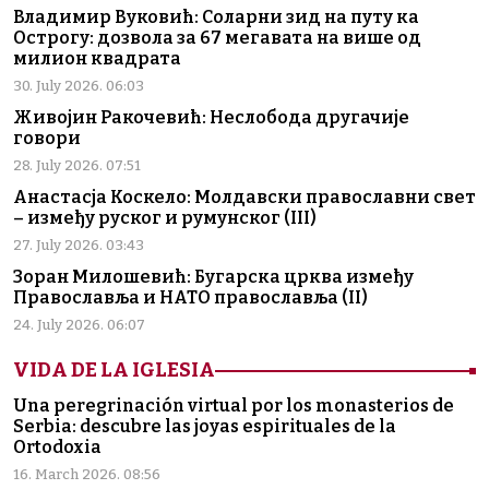
Владимир Вуковић: Соларни зид на путу ка
Острогу: дозвола за 67 мегавата на више од
милион квадрата
30. July 2026. 06:03
Живојин Ракочевић: Неслобода другачије
говори
28. July 2026. 07:51
Анастасја Коскело: Молдавски православни свет
– између руског и румунског (III)
27. July 2026. 03:43
Зоран Милошевић: Бугарска црква између
Православља и НАТО православља (II)
24. July 2026. 06:07
VIDA DE LA IGLESIA
Una peregrinación virtual por los monasterios de
Serbia: descubre las joyas espirituales de la
Ortodoxia
16. March 2026. 08:56