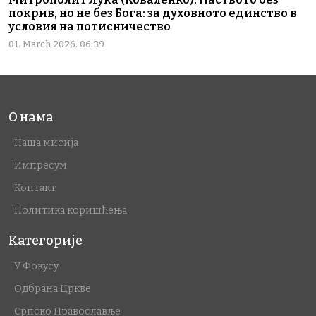
покрив, но не без Бога: за духовното единство в
условия на потисничество
01. March 2026. 06:39
О нама
Наша мисија
Импресум
Контакт
Политика коришћења
Категорије
У Фокусу
Одбрана Цркве
Српско Православље