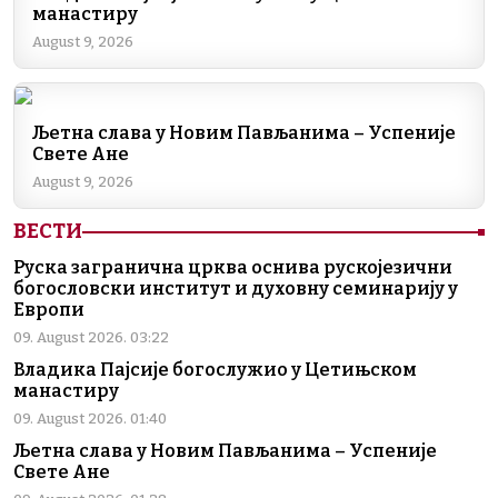
манастиру
o
n
m
p
n
August 9, 2026
o
p
k
k
Љетна слава у Новим Пављанима – Успеније
Свете Ане
August 9, 2026
ВЕСТИ
Руска загранична црква оснива рускојезични
богословски институт и духовну семинарију у
Европи
09. August 2026. 03:22
Владика Пајсије богослужио у Цетињском
манастиру
09. August 2026. 01:40
Љетна слава у Новим Пављанима – Успеније
Свете Ане