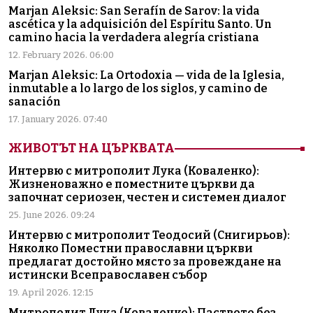
Marjan Aleksic: San Serafín de Sarov: la vida
ascética y la adquisición del Espíritu Santo. Un
camino hacia la verdadera alegría cristiana
12. February 2026. 06:00
Marjan Aleksic: La Ortodoxia — vida de la Iglesia,
inmutable a lo largo de los siglos, y camino de
sanación
17. January 2026. 07:40
ЖИВОТЪТ НА ЦЪРКВАТА
Интервю с митрополит Лука (Коваленко):
Жизненоважно е поместните църкви да
започнат сериозен, честен и системен диалог
25. June 2026. 09:24
Интервю с митрополит Теодосий (Снигирьов):
Няколко Поместни православни църкви
предлагат достойно място за провеждане на
истински Всеправославен събор
19. April 2026. 12:15
Митрополит Лука (Коваленко): Паството без