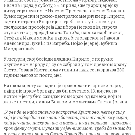
У капели Светог Јована Крститеља у Крижу, надомак
Иванић Града, у суботу, 25. априла, Свету архијерејску
литургију служио је Његово Преосвештенство Епископ
буеносајрески и јужно-централноамерички др Кирило,
администратор Епархије загребачко-љубљанске, уз
саслужење протојереја Далибора Петковића, пароха
ступовачког, јереја Драгана Топића, пароха нарћанског,
Стефана Максимовића, пароха бјеловарског и ђакона
Александра Лукића из Загреба. Појао је јереј Љубиша
Миодраговић.
У литургијској бесједи владика Кирило је поручио
окупљеном народу да су се сабрали у том древном храму
Светог Јована Крститеља у години када се навршава 280
година његовог постојања.
На овом мјесту саградио је православни, српски народ
најприје цркву брвнару, да би почетком 19. вијека, на
истом мјесту био сазидан нови храм од камена, који и
данас постоји, силом Божјом и молитвама Светог Јована.
„
У ове дане када славимо васкрсење Христово, његову силу
која је побиједила све наше болести, па и ту најтежу смрт,
који је учинио пасху за нас, а пасха значи пролазак – пролазак
кроз сјенку смрти и улазак у вјечни живот. Треба да знамо да
ту силу исту проноси Света Црква Његова кроз вријеме, кроз