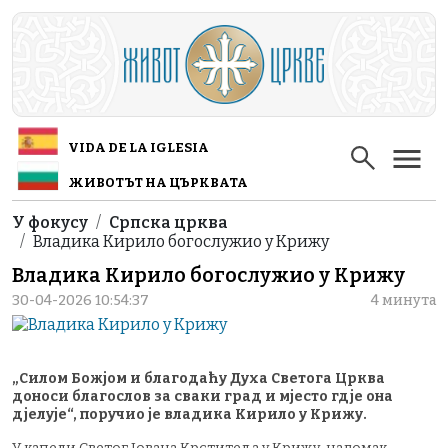
Skip to main content
VIDA DE LA IGLESIA
ЖИВОТЪТ НА ЦЪРКВАТА
Breadcrumb
У фокусу
Српска црква
Владика Кирило богослужио у Крижу
Владика Кирило богослужио у Крижу
30-04-2026 10:54:37
4 минута
„Силом Божјом и благодаћу Духа Светога Црква
доноси благослов за сваки град и мјесто гдје она
дјелује“, поручио је владика Кирило у Крижу.