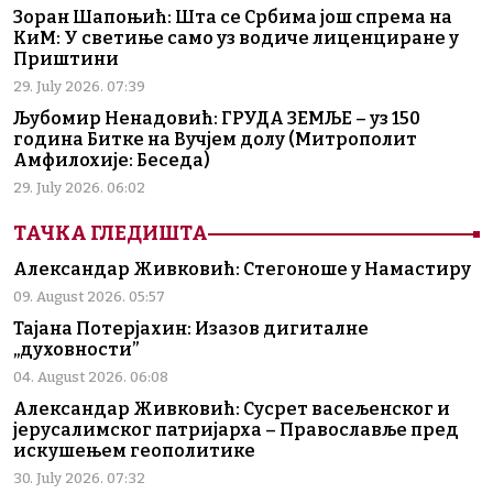
Зоран Шапоњић: Шта се Србима још спрема на
КиМ: У светиње само уз водиче лиценциране у
Приштини
29. July 2026. 07:39
Љубомир Ненадовић: ГРУДА ЗЕМЉЕ – уз 150
година Битке на Вучјем долу (Митрополит
Амфилохије: Беседа)
29. July 2026. 06:02
ТАЧКА ГЛЕДИШТА
Александар Живковић: Стегоноше у Намастиру
09. August 2026. 05:57
Тајана Потерјахин: Изазов дигиталне
„духовности”
04. August 2026. 06:08
Александар Живковић: Сусрет васељенског и
јерусалимског патријарха – Православље пред
искушењем геополитике
30. July 2026. 07:32