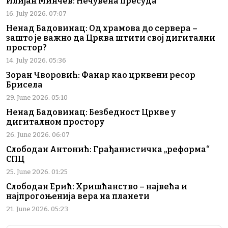
Илијан Минчев: Нечувена пресуда
16. July 2026. 07:07
Ненад Бадовинац: Од храмова до сервера –
зашто је важно да Црква штити свој дигитални
простор?
14. July 2026. 05:36
Зоран Чворовић: Фанар као црквени ресор
Брисела
29. June 2026. 05:10
Ненад Бадовинац: Безбедност Цркве у
дигиталном простору
26. June 2026. 06:07
Слободан Антонић: Грађанистичка „реформа“
СПЦ
25. June 2026. 01:25
Слободан Ерић: Хришћанство – највећа и
најпрогоњенија вера на планети
21. June 2026. 05:23