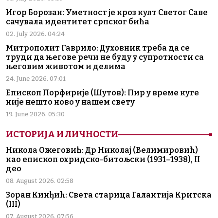
Игор Борозан: Уметност је кроз култ Светог Саве
сачувала идентитет српског бића
02. July 2026. 04:24
Митрополит Гаврило: Духовник треба да се
труди да његове речи не буду у супротности са
његовим животом и делима
24. June 2026. 07:01
Епископ Порфирије (Шутов): Пир у време куге
није нешто ново у нашем свету
19. June 2026. 05:30
ИСТОРИЈА И ЛИЧНОСТИ
Никола Ожеговић: Др Николај (Велимировић)
као епископ охридско-битољски (1931–1938), II
део
08. August 2026. 02:58
Зоран Кинђић: Света старица Галактија Критска
(III)
07. August 2026. 07:56