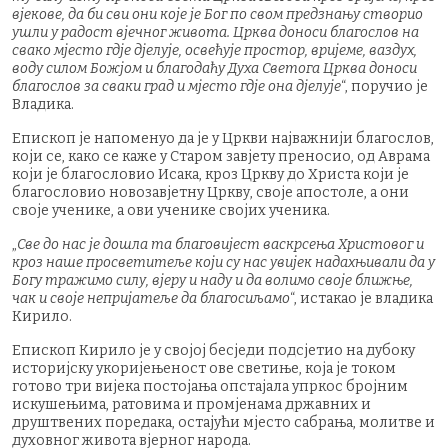
вјекове, да би сви они које је Бог по свом предзнању створио
ушли у радост вјечног живота. Црква доноси благослов на
свако мјесто гдје дјелује, освећује простор, вријеме, ваздух,
воду силом Божјом и благодаћу Духа Светога Црква доноси
благослов за сваки град и мјесто гдје она дјелује
“, поручио је
Владика.
Епископ је напоменуо да је у Цркви најважнији благослов,
који се, како се каже у Старом завјету преносио, од Аврама
који је благословио Исака, кроз Цркву до Христа који је
благословио новозавјетну Цркву, своје апостоле, а они
своје ученике, а ови ученике својих ученика.
„
Све до нас је дошла та благовијест васкрсења Христовог и
кроз наше просветитеље који су нас увијек надахњивали да у
Богу тражимо силу, вјеру и наду и да волимо своје ближње,
чак и своје непријатеље да благосиљамо
“, истакао је владика
Кирило.
Епископ Кирило је у својој бесједи подсјетио на дубоку
историјску укоријењеност ове светиње, која је током
готово три вијека постојања опстајала упркос бројним
искушењима, ратовима и промјенама државних и
друштвених поредака, остајући мјесто сабрања, молитве и
духовног живота вјерног народа.