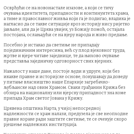
Осврћући се на новонастале изазове, а који се тичу
очувања идентитета, припадности и континуитета храма,
а тиме и православног живља који га је подигао, владика је
нагласио да се такве ситуације кроз историју нису ријетко
јављале, али да је Црква увијек, уз Божију помоћ, остајала
постојана, ослањајући се на вјеру народа и живо предање.
Посебно је истакао да светиње не припадају
појединачним интересима, већ су плод вјековног труда,
жртве и вјере читаве заједнице, те да њихово очување
представља заједничку одговорност свих вјерних.
Нажалост у наше дане, постоје људи и удруге, који без
икакве правне и историјске основе, покушавају да доведу
у питање власништво наше Епархије загребачко-
љубљанске над овим Храмом. Сваки грађанин Крижа без
обзира на националну или вјерску припадност зна коме
припада Храм светог Јована у Крижу.
Црквена општина Нарта, у чијој непосредној
надлежности се храм налази, предузела је све неопходне
правне кораке ради заштите светиње, те се очекује скоро
рјешење надлежних институција.