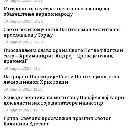
09. August 2026. 01:28
Митрополија аустралијско-новозеландска,
обавештење верном народу
09. August 2026. 01:22
Свети великомученик Пантелејмон молитвено
прослављен у Торњу
09. August 2026. 01:08
Прослављена слава храма Свете Петке у Лапљем
селу – Архимандрит Андреј: „Црква је изнад
времена!“
09. August 2026. 01:04
Патријарх Порфирије: Свети Пантелејмон је све
лечио именом Христовим
09. August 2026. 12:58
Хиљаде верника на молитви у Почајевској лаври
док власти настоје да затворе манастир
09. August 2026. 12:30
Грчка: Свечано прослављен празник Светог
Калиника Едеског