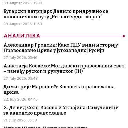
09. August 2026. 12:13
Бугарски патријарх Данило придружио се
поклоничком путу „Рилски чудотворац“
09. August 2026. 11:53
АНАЛИТИКА
Александар Гронски: Како ПЦУ види историју
Православне Цркве у југозападној Русији
27. July 2026. 05:46
Анастасја Коскело: Молдавски православни свет
– између руског и румунског (III)
27. July 2026. 03:43
Димитрије Марковић: Косовска православна
црква
22. July 2026. 04:45
Х. Дејвид Солс: Косово и Украјина: Самученици
за канонско православље
21. July 2026. 05:58