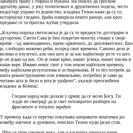
завађену браћу Стефана и Вукана. На опаску да српском
друштву данас, у јеку политичких и друштвених подела, често
недостаје управо то јединство, владика Тихон каже да су се,
историјски гледано, браћа измирила нешто раније, али кроз
предање се та братска љубав утврдила.
„Кључна порука светосавља је да су те вредности дуготрајне и
дугорочне. Свети Сава је био покретач многих ствари у своје
време – од законодавних, преко црквених, до дипломатских. Био
је, слободно можемо рећи, испред свог времена. Савино дело је
велико и изузетно, али оно што је за нас најбитније јесте то што
је он један од нас. Он је наше крви, нашег језика, нашег писма и
наше вере. Имамо неког свог у том неком најбољем времену,
међу најбољим резултатима и остварењима. И то без потребе да
ишта реконструишемо или измишљамо, потребно је само да
читамо шта је било и шта је урађено“, указује преосвећени
владика за Компас.
Гледам народ који долази у цркву да се моли Богу. Ти
људи не сматрају да је свет неповратно разбијен на
фрагменте и тотално зараћен
У времену када се неретко покушава направити вештачки јаз
између научног и духовног, епископ Тихон нуди јасан став.
„Што се тиче средњег века, али и каснијих периода наше