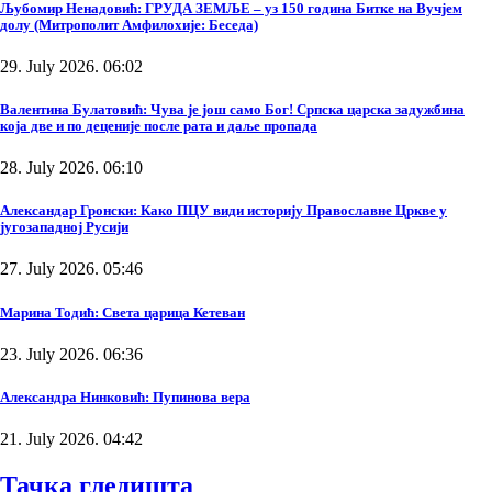
Љубомир Ненадовић: ГРУДА ЗЕМЉЕ – уз 150 година Битке на Вучјем
долу (Митрополит Амфилохије: Беседа)
29. July 2026. 06:02
Валентина Булатовић: Чува је још само Бог! Српска царска задужбина
која две и по деценије после рата и даље пропада
28. July 2026. 06:10
Александар Гронски: Како ПЦУ види историју Православне Цркве у
југозападној Русији
27. July 2026. 05:46
Марина Тодић: Света царица Кетеван
23. July 2026. 06:36
Александра Нинковић: Пупинова вера
21. July 2026. 04:42
Тачка гледишта