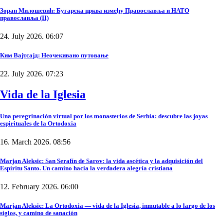
Зоран Милошевић: Бугарска црква између Православља и НАТО
православља (II)
24. July 2026. 06:07
Ким Вајтсајд: Неочекивано путовање
22. July 2026. 07:23
Vida de la Iglesia
Una peregrinación virtual por los monasterios de Serbia: descubre las joyas
espirituales de la Ortodoxia
16. March 2026. 08:56
Marjan Aleksic: San Serafín de Sarov: la vida ascética y la adquisición del
Espíritu Santo. Un camino hacia la verdadera alegría cristiana
12. February 2026. 06:00
Marjan Aleksic: La Ortodoxia — vida de la Iglesia, inmutable a lo largo de los
siglos, y camino de sanación