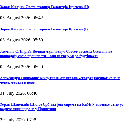
Зоран Кинђић: Света старица Галактија Критска (II)
05. August 2026. 06:42
Зоран Кинђић: Света старица Галактија Критска (I)
03. August 2026. 05:59
Јасмина С. Ћирић: Велики људи попут Светог деспота Стефана не
припадају само прошлости – они постају мера будућности
02. August 2026. 06:20
Александра Нинковић: Милутин Миланковић – творац научног канона,
човек морала и вере
31. July 2026. 06:40
Зоран Шапоњић: Шта се Србима још спрема на КиМ: У светиње само уз
водиче лиценциране у Приштини
29. July 2026. 07:39