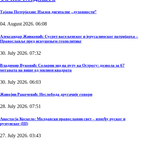
Тајана Потерјахин: Изазов дигиталне „духовности”
04. August 2026. 06:08
Александар Живковић: Сусрет васељенског и јерусалимског патријарха –
Православље пред искушењем геополитике
30. July 2026. 07:32
Владимир Вуковић: Соларни зид на путу ка Острогу: дозвола за 67
мегавата на више од милион квадрата
30. July 2026. 06:03
Живојин Ракочевић: Неслобода другачије говори
28. July 2026. 07:51
Анастасја Коскело: Молдавски православни свет – између руског и
румунског (III)
27. July 2026. 03:43