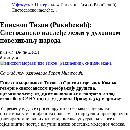
У фокусу
Интервјуи
Епископ Тихон (Ракићевић):
Светосавско наслеђе…
Breadcrumb
Епископ Тихон (Ракићевић):
Светосавско наслеђе лежи у духовном
повезивању народа
03-06-2026 06:43:48
8 минута
Са владиком разговарао Горан Митровић.
Епископ моравички Тихон за Српски недељник Компас
говори о светосавском преображају друштва,
превазилажењу медијске апокалипсе и монументалној
изложби у САНУ која је ујединила Цркву, науку и државу.
У времену када се српско друштво суочава са дубоким
политичким и социјалним поделама, а виртуелни простор често
диктира темпо наших живота, питање унутрашње слоге и
заједништва постаје кључни изазов опстанка модерног човека.