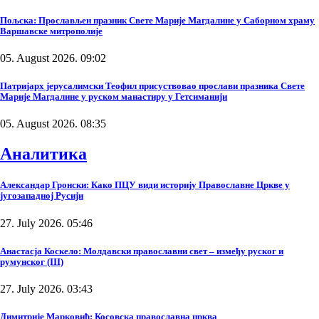
Пољска: Прослављен празник Свете Марије Магдалине у Саборном храму
Варшавске митрополије
05. August 2026. 09:02
Патријарх јерусалимски Теофил присуствовао прослави празника Свете
Марије Магдалине у руском манастиру у Гетсиманији
05. August 2026. 08:35
Аналитика
Александар Гронски: Како ПЦУ види историју Православне Цркве у
југозападној Русији
27. July 2026. 05:46
Анастасја Коскело: Молдавски православни свет – између руског и
румунског (III)
27. July 2026. 03:43
Димитрије Марковић: Косовска православна црква