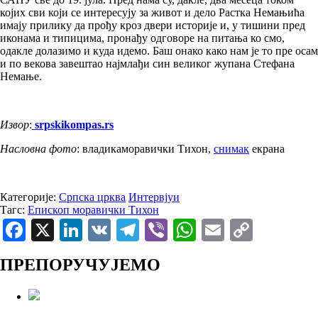
којих сви који се интересују за живот и дело Растка Немањића
имају прилику да прођу кроз двери историје и, у тишини пред
иконама и типицима, пронађу одговоре на питања ко смо,
одакле долазимо и куда идемо. Баш онако како нам је то пре осам
и по векова завештао најмлађи син великог жупана Стефана
Немање.
Извор
:
srpskikompas.rs
Насловна фото
: владикаморавички Тихон,
снимак
екрана
Категорије:
Српска црква
Интервјуи
Тагс:
Епископ моравички Тихон
Facebook
X
LinkedIn
VK
Telegram
Viber
WhatsApp
Email
Copy
Link
ПРЕПОРУЧУЈЕМО