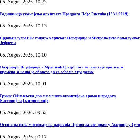
05. August 2026. 10:23
Годишњица упокојења архитекте Предрага Пеђе Ристића (1931-2019)
05. August 2026. 10:13
Срдачан сусрет Патријарха српског Порфирија и Митрополита бањалучког
Јефрема
05. August 2026. 10:10
Патријарх Порфирије у Мркоњић Граду: Бол не престаје протоком
времена, а наша је обавеза да се сећамо страдалих
05. August 2026. 10:01
Грчка: Обновљена два знаменита византијска храма и предата
Касторијској митрополији
05. August 2026. 09:52
Основана нова мисионарска парохија Православне цркве у Америци у Јути
05. August 2026. 09:17