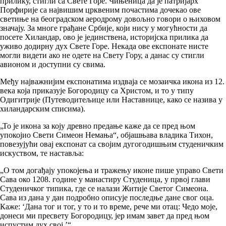
прилику, стигли са Свете Горе. Чињеница да је патријарх
Порфирије са највишим црквеним почастима дочекао ове
светиње на београдском аеродрому довољно говори о њиховом
значају. За многе грађане Србије, који нису у могућности да
посете Хиландар, ово је јединствена, историјска прилика да
уживо додирну дух Свете Горе. Некада ове експонате нисте
могли видети ако не одете на Свету Гору, а данас су стигли
авионом и доступни су свима.
Међу најважнијим експонатима издваја се мозаичка икона из 12.
века која приказује Богородицу са Христом, и то у типу
Одигитрије (Путеводитељице или Наставнице, како се назива у
хиландарским списима).
„То је икона за коју древно предање каже да се пред њом
упокојио Свети Симеон Немања“, објашњава владика Тихон,
повезујући овај експонат са својим дугогодишњим студеничким
искуством, те наставља:
„О том догађају упокојења и тражењу иконе пише управо Свети
Сава око 1208. године у манастиру Студеница, у првој глави
Студеничког типика, где се налази Житије Светог Симеона.
Сава из дана у дан подробно описује последње дане свог оца.
Каже: ‘Дана тог и тог, у то и то време, рече ми отац: Чедо моје,
донеси ми пресвету Богородицу, јер имам завет да пред њом
испустим дух свој.’“