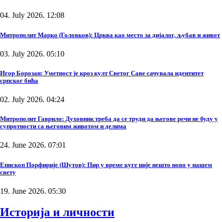
04. July 2026. 12:08
Митрополит Марко (Головков): Црква као место за дијалог, љубав и живот
03. July 2026. 05:10
Игор Борозан: Уметност је кроз култ Светог Саве сачувала идентитет
српског бића
02. July 2026. 04:24
Митрополит Гаврило: Духовник треба да се труди да његове речи не буду у
супротности са његовим животом и делима
24. June 2026. 07:01
Епископ Порфирије (Шутов): Пир у време куге није нешто ново у нашем
свету
19. June 2026. 05:30
Историја и личности