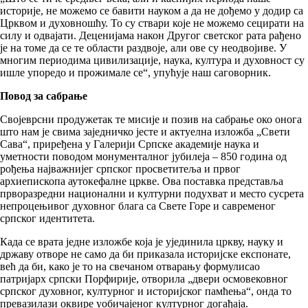
историје, не можемо се бавити науком а да не дођемо у додир са
Црквом и духовношћу. То су ствари које не можемо сецирати на
силу и одвајати. Деценијама након Другог светског рата рађено
је на томе да се те области раздвоје, али ове су неодвојиве. У
многим периодима цивилизације, наука, култура и духовност су
ишле упоредо и прожимале се“, упућује наш саговорник.
Повод за сабрање
Својеврсни продужетак те мисије и позив на сабрање око онога
што нам је свима заједничко јесте и актуелна изложба „Свети
Сава“, приређена у Галерији Српске академије наука и
уметности поводом монументалног јубилеја – 850 година од
рођења најважнијег српског просветитеља и првог
архиепископа аутокефалне цркве. Ова поставка представља
прворазредни национални и културни подухват и место сусрета
непроцењивог духовног блага са Свете Горе и савременог
српског идентитета.
Када се врата једне изложбе која је ујединила цркву, науку и
државу отворе не само да би приказала историјске експонате,
већ да би, како је то на свечаном отварању формулисао
патријарх српски Порфирије, отворила „двери осмовековног
српског духовног, културног и историјског памћења“, онда то
превазилази оквире уобичајеног културног догађаја.