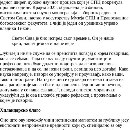
једног ширег, дубоко научног процеса који је СПЦ покренула
прошле године. Крајем 2025. објављена је озбиљна,
висококвалитетна научна монографија – зборник радова о
Светом Сави, настао у коауторству Музеја СПЦ и Православног
богословског факултета, а чији је један од уредника управо
владика Тихон.
Свети Сава је био испред свог времена, Он је наше
крви, нашег језика и наше вере
„Јубилеји иначе служе да се преиспита догађај о којем говоримо,
кога се сећамо. Тада се окупљају научници, уметници и
професори, што буде додатни подстрек да се изврше нова
истраживања и да се, на неки начин, ревидира цео догађај. Како
наука напредује, извори се упоређују и проучавају, како наши,
тако и инострани. На тај начин се одговара на нека питања на
која раније није могло бити одговорено. Једноставно речено,
допуњавају се наша сазнања“, наводи епископ моравички,
указујући да је ова изложба управо рефлексија прожимања о
којем је говорио.
Хиландарско благо
Оно што ову изложбу чини истинским магнетом за публику јесу
експонати непроцењиве вредности који су, специјално за ову