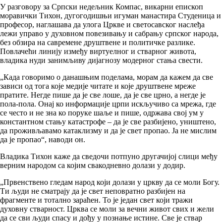
У разговору за Српски недељник Компас, викарни епископ
моравички Тихон, дугогодишњи игуман манастира Студеница и
професор, наглашава да улога Цркве и светосавског наслеђа
лежи управо у духовном повезивању и сабрању српског народа,
без обзира на савремене друштвене и политичке разлике.
Повлачећи линију између виртуелног и стварног живота,
владика нуди занимљиву дијагнозу модерног стања свести.
„Када говоримо о данашњим поделама, морам да кажем да све
зависи од тога које медије читате и које друштвене мреже
пратите. Негде пише да је све лоше, да је све црно, а негде је
пола-пола. Онај ко информације црпи искључиво са мрежа, где
се често и не зна ко поруке шаље и пише, одржава свој ум у
константном стању катастрофе – да је све разбијено, уништено,
да проживљавамо катаклизму и да је свет пропао. Ја не мислим
да је пропао“, наводи он.
Владика Тихон каже да сведочи потпуно другачијој слици међу
верним народом са којим свакодневно долази у додир.
„Првенствено гледам народ који долази у цркву да се моли Богу.
Ти људи не сматрају да је свет неповратно разбијен на
фрагменте и тотално зараћен. То је један свет који тражи
духовну стварност. Црква се моли за вечни живот свих и жели
да се сви људи спасу и дођу у познање истине. Све је ствар