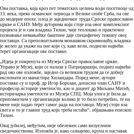
Ова поставка, која кроз пет тематских целина води посетиоце од
13. века, преко османског периода и Велике сеобе Срба, па све
до модерне епохе, плод је заједничког труда Српске православне
цркве и САНУ. Међу ауторима који стоје иза овог комплексног
пројекта је и сам владика Тихон, чије теолошко и практично
познавање немањићке баштине даје специфичну тежину овој
поставци. Са препознатљивом монашком скромношћу, владика
је желео да укаже на оне који су, како вели, поднели највећи
терет организације ове поставке.
„Идеја је покренута из Музеја Српске православне цркве.
Управо је Музеј, који се налази у Патријаршији, поднео највећи
рад око ове изложбе, заједно са великим трудом да се добију
експонати из манастира Хиландара. Поред мене, аутори
поставке су и проф. др Игор Борозан, дописни члан САНУ и
професор историје уметности, као и доцент др Миљана Матић,
историчарка уметности из Музеја СПЦ. Моја улога је била да
припомогнем у организацији колико је то било потребно, те на
мене није падао терет самог рада на поставци. Музеј стоји иза
свега и то је главни труд који треба истаћи“, објашњава епископ
Тихон.
Овај јубилеј, међутим, није обележен само визуелним
сведочанствима. Изложба је, како сазнајемо, круна и наставак