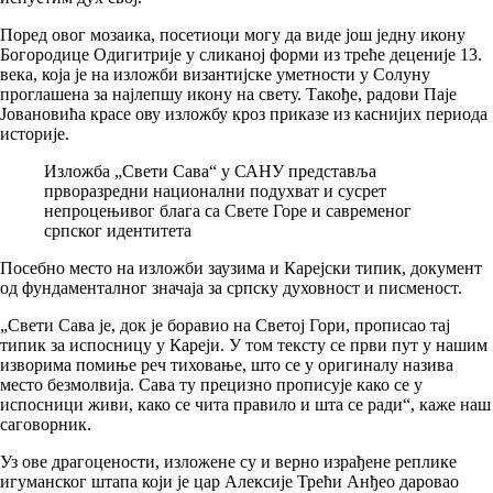
Поред овог мозаика, посетиоци могу да виде још једну икону
Богородице Одигитрије у сликаној форми из треће деценије 13.
века, која је на изложби византијске уметности у Солуну
проглашена за најлепшу икону на свету. Такође, радови Паје
Јовановића красе ову изложбу кроз приказе из каснијих периода
историје.
Изложба „Свети Сава“ у САНУ представља
прворазредни национални подухват и сусрет
непроцењивог блага са Свете Горе и савременог
српског идентитета
Посебно место на изложби заузима и Карејски типик, документ
од фундаменталног значаја за српску духовност и писменост.
„Свети Сава је, док је боравио на Светој Гори, прописао тај
типик за испосницу у Кареји. У том тексту се први пут у нашим
изворима помиње реч тиховање, што се у оригиналу назива
место безмолвија. Сава ту прецизно прописује како се у
испосници живи, како се чита правило и шта се ради“, каже наш
саговорник.
Уз ове драгоцености, изложене су и верно израђене реплике
игуманског штапа који је цар Алексије Трећи Анђео даровао