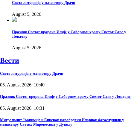
Света литургија у манастиру Драчи
August 5, 2026
Празник Светог пророка Илије у Саборном храму Светог Саве у
Лондону
August 5, 2026
Вести
Света литургија у манастиру Драчи
05. August 2026. 10:40
Празник Светог пророка Илије у Саборном храму Светог Саве у Лондону
05. August 2026. 10:31
Митрополит Јоаникије и Епископ новобрдски Иларион богослужили у
манастиру Светих Мироносица у Дупилу