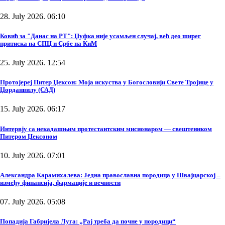
28. July 2026. 06:10
Ковић за "Данас на РТ": Џуфка није усамљен случај, већ део ширег
притиска на СПЦ и Србе на КиМ
25. July 2026. 12:54
Протојереј Питер Џексон: Моја искуства у Богословији Свете Тројице у
Џорданвилу (САД)
15. July 2026. 06:17
Интервју са некадашњим протестантским мисионаром — свештеником
Питером Џексоном
10. July 2026. 07:01
Александра Карамихалева: Једна православна породица у Швајцарској –
између финансија, фармације и вечности
07. July 2026. 05:08
Попадија Габријела Луга: „Рај треба да почне у породици“