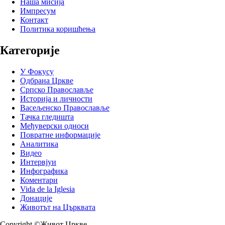
Наша мисија
Импресум
Контакт
Политика коришћења
Категорије
У Фокусу
Одбрана Цркве
Српско Православље
Историја и личности
Васељенско Православље
Тачка гледишта
Међуверски односи
Повратне информације
Аналитика
Видео
Интервјуи
Инфографика
Коментари
Vida de la Iglesia
Донације
Животът на Църквата
Copyright ©Живот Цркве