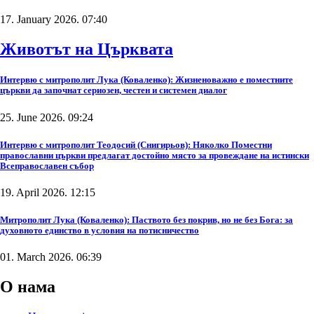
17. January 2026. 07:40
Животът на Църквата
Интервю с митрополит Лука (Коваленко): Жизненоважно е поместните
църкви да започнат сериозен, честен и системен диалог
25. June 2026. 09:24
Интервю с митрополит Теодосий (Снигирьов): Няколко Поместни
православни църкви предлагат достойно място за провеждане на истински
Всеправославен събор
19. April 2026. 12:15
Митрополит Лука (Коваленко): Паството без покрив, но не без Бога: за
духовното единство в условия на потисничество
01. March 2026. 06:39
О нама