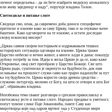
личног опредељења – да ли ћете изабрати медијску апокалипсу
или живу заједницу и наду“, поручује владика Тихон.
Светосавље и питање слоге
Сведоци смо, ипак, да савремено доба доноси специфичне
притиске и изазове како за саму Цркву, тако и за очување њене
баштине. Како одговорити на те изазове, а остати доследан
својој исконској мисији?
„Црква самим својим постојањем и издржавањем тешких
историјских ситуација одговара на изазове. Црква тражи
Царство небеско и вечни живот, а многи људи и данас показују
дубоку потребу за тим. Идеја и жеља Цркве је да се, како каже
Откровење, овај свет преобрази у Царство Божије. Све што
Црква ради, суштински је окренуто ка будућности, док нам
ослањање на прошлост служи само као трајно надахнуће за пут
ка тој будућности. Црква користи своја древна средства –
служимо литургију, молимо се Богу, па шта се отвори и шта Бог
да”, објашњава владика.
Неизбежна тема сваког разговора о српском православљу и
светосављу јесте и питање слоге. Народно предање и уметност,
попут чувене слике Паје Јовановића, памте Саву као
миротворца који над одром мртвог оца у Студеници мири