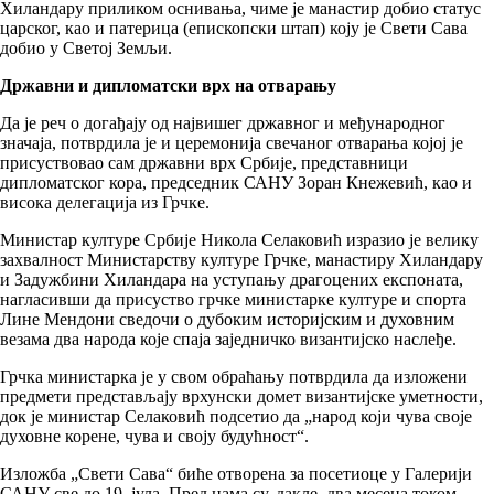
Хиландару приликом оснивања, чиме је манастир добио статус
царског, као и патерица (епископски штап) коју је Свети Сава
добио у Светој Земљи.
Државни и дипломатски врх на отварању
Да је реч о догађају од највишег државног и међународног
значаја, потврдила је и церемонија свечаног отварања којој је
присуствовао сам државни врх Србије, представници
дипломатског кора, председник САНУ Зоран Кнежевић, као и
висока делегација из Грчке.
Министар културе Србије Никола Селаковић изразио је велику
захвалност Министарству културе Грчке, манастиру Хиландару
и Задужбини Хиландара на уступању драгоцених експоната,
нагласивши да присуство грчке министарке културе и спорта
Лине Мендони сведочи о дубоким историјским и духовним
везама два народа које спаја заједничко византијско наслеђе.
Грчка министарка је у свом обраћању потврдила да изложени
предмети представљају врхунски домет византијске уметности,
док је министар Селаковић подсетио да „народ који чува своје
духовне корене, чува и своју будућност“.
Изложба „Свети Сава“ биће отворена за посетиоце у Галерији
САНУ све до 19. јула. Пред нама су, дакле, два месеца током