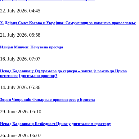
22. July 2026. 04:45
Х. Дејвид Солс: Косово и Украјина: Самученици за канонско православље
21. July 2026. 05:58
Илијан Минчев: Нечувена пресуда
16. July 2026. 07:07
Ненад Бадовинац: Од храмова до сервера – зашто је важно да Црква
штити свој дигитални простор?
14. July 2026. 05:36
Зоран Чворовић: Фанар као црквени ресор Брисела
29. June 2026. 05:10
Ненад Бадовинац: Безбедност Цркве у дигиталном простору
26. June 2026. 06:07