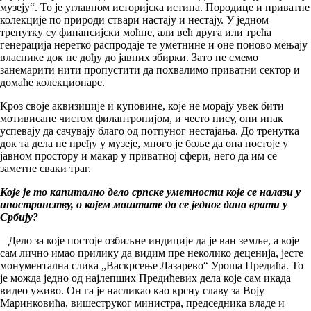
музеју“. То је углавном историјска истина. Породице и приватне
колекције по природи ствари настају и нестају. У једном
тренутку су финансијски моћне, али већ друга или трећа
генерација неретко распродаје те уметнине и оне поново мењају
власнике док не дођу до јавних збирки. Зато не смемо
занемарити нити пропустити да похвалимо приватни сектор и
домаће колекционаре.
Кроз своје аквизиције и куповине, које не морају увек бити
мотивисане чистом филантропијом, и често нису, они ипак
успевају да сачувају благо од потпуног нестајања. До тренутка
док та дела не пређу у музеје, много је боље да она постоје у
јавном простору и макар у приватној сфери, него да им се
заметне сваки траг.
Које је то капитално дело српске уметности које се налази у
иностранству, о којем маштате да се једног дана врати у
Србију?
– Дело за које постоје озбиљне индиције да је ван земље, а које
сам лично имао прилику да видим пре неколико деценија, јесте
монументална слика „Васкрсење Лазарево“ Уроша Предића. То
је можда једно од најлепших Предићевих дела које сам икада
видео уживо. Он га је насликао као крсну славу за Воју
Маринковића, вишеструког министра, председника владе и