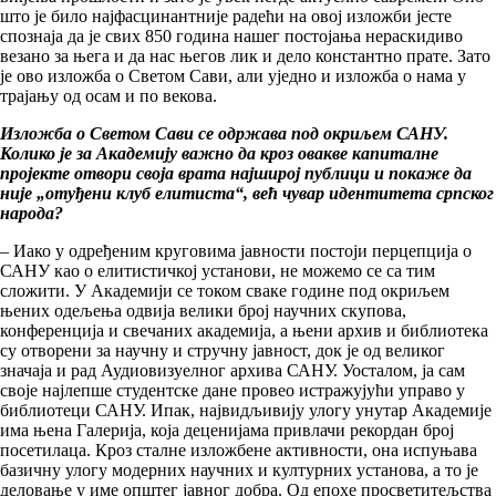
што је било најфасцинантније радећи на овој изложби јесте
спознаја да је свих 850 година нашег постојања нераскидиво
везано за њега и да нас његов лик и дело константно прате. Зато
је ово изложба о Светом Сави, али уједно и изложба о нама у
трајању од осам и по векова.
Изложба о Светом Сави се одржава под окриљем САНУ.
Колико је за Академију важно да кроз овакве капиталне
пројекте отвори своја врата најширој публици и покаже да
није „отуђени клуб елитиста“, већ чувар идентитета српског
народа?
– Иако у одређеним круговима јавности постоји перцепција о
САНУ као о елитистичкој установи, не можемо се са тим
сложити. У Академији се током сваке године под окриљем
њених одељења одвија велики број научних скупова,
конференција и свечаних академија, а њени архив и библиотека
су отворени за научну и стручну јавност, док је од великог
значаја и рад Аудиовизуелног архива САНУ. Уосталом, ја сам
своје најлепше студентске дане провео истражујући управо у
библиотеци САНУ. Ипак, највидљивију улогу унутар Академије
има њена Галерија, која деценијама привлачи рекордан број
посетилаца. Кроз сталне изложбене активности, она испуњава
базичну улогу модерних научних и културних установа, а то је
деловање у име општег јавног добра. Од епохе просветитељства