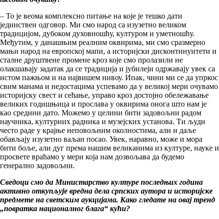
– То је веома комплексно питање на које је тешко дати
јединствен одговор. Ми смо народ са изузетно великом
традицијом, дубоком духовношћу, културом и уметношћу.
Међутим, у данашњим реалним оквирима, ми смо сразмерно
мањи народ на европској мапи, а историјски дисконтинуитети и
сталне друштвене промене кроз које смо пролазили не
олакшавају задатак да се традиција и јубилеји одржавају увек са
истом пажњом и на највишем нивоу. Ипак, чини ми се да упркос
свим манама и недостацима успевамо да у великој мери очувамо
историјску свест и сећање, управо кроз достојно обележавање
великих годишњица и прослава у оквирима онога што нам је
као средини дато. Можемо у целини бити задовољни радом
научника, културних радника и музејских установа. Ти људи
често раде у крајње неповољним околностима, али и даље
обављају изузетно ваљан посао. Увек, наравно, може и мора
бити боље, али дуг према нашим великанима из културе, науке и
просвете враћамо у мери која нам дозвољава да будемо
генерално задовољни.
Сведоци смо да Министарство културе последњих година
активно откупљује вредна дела српских аутора и историјске
предмете на светским аукцијама. Како гледате на овај тренд
„повратка националног блага“ кући?