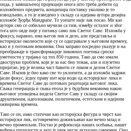
онда, у замишљеној пројекцији онога што треба добити од
изложбених предмета, конципира поставку уколико је то
изводљиво, а то је изведено у складу са идејама аутора дизајна
изложбе Ђорђа Мандрапе. То уопште није лак посао. Ми као
аутори смо се озбиљно мучили са тим, између осталог и због
тога што овде није у питању само лик Светог Саве. Изложба у
фокусу, наравно, има његов лик и дело, али представља и
историјске околности које су се одигравале у његовом времену,
као и у потоњим вековима. Она заправо посредно указује и на
преображаје и трансформације ликовних поетика српске
уметности у трајању од тих 850 година. Тако да смо имали
двоструки проблем, који је за нас био тежак, али и изузетно
пријатан, јер је велика част бавити се ликом и делом Светог
Саве. Изазов је био како све то уклопити, а да изложба задржи
јасан фокус, једну праву нит која води од историјског лика и
времена Светог Саве до потоњих рецепција његовог лика.
Свака генерација и свака епоха је у будућим вековима након
његовог упокојења видела Светог Саву у складу са својим
друштвеним, идеолошким, политичким, естетским и идејним
оквирима времена.
Тако се он, иако статичан као историјска фигура и чврст као
историјски лик, истовремено доживљавао као вечно млад и
вечно променљив. Постао је рефлексија наших осећања, нашег
виђења прошлости и зато је увек негде актуелно савремен. Оно