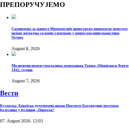
ПРЕПОРУЧУЈЕМО
Саопштење за јавност Митрополије црногорско-приморске поводом
најаве изградње соларне електране у широј околини манастира
Острог
August 8, 2026
Молитвени помен страдалима мештанима Торња, Обријежи и Дерезе
1942. године
August 7, 2026
Вести
Бугарска: Хавајска чудотворна икона Пресвете Богородице посетила
болеснике у болници „Пирогов“
07. August 2026. 12:03