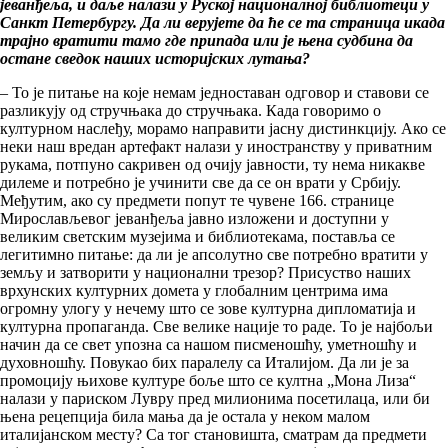
јеванђеља, и даље налази у Руској националној библиотеци у
Санкт Петербургу. Да ли верујете да ће се та страница икада
трајно вратити тамо где припада или је њена судбина да
остане сведок наших историјских лутања?
– То је питање на које немам једноставан одговор и ставови се
разликују од стручњака до стручњака. Када говоримо о
културном наслеђу, морамо направити јасну дистинкцију. Ако се
неки наш вредан артефакт налази у иностранству у приватним
рукама, потпуно сакривен од очију јавности, ту нема никакве
дилеме и потребно је учинити све да се он врати у Србију.
Међутим, ако су предмети попут те чувене 166. странице
Мирослављевог јеванђеља јавно изложени и доступни у
великим светским музејима и библиотекама, поставља се
легитимно питање: да ли је апсолутно све потребно вратити у
земљу и затворити у национални трезор? Присуство наших
врхунских културних домета у глобалним центрима има
огромну улогу у нечему што се зове културна дипломатија и
културна пропаганда. Све велике нације то раде. То је најбољи
начин да се свет упозна са нашом писменошћу, уметношћу и
духовношћу. Повукао бих паралелу са Италијом. Да ли је за
промоцију њихове културе боље што се култна „Мона Лиза“
налази у париском Лувру пред милионима посетилаца, или би
њена рецепција била мања да је остала у неком малом
италијанском месту? Са тог становишта, сматрам да предмети