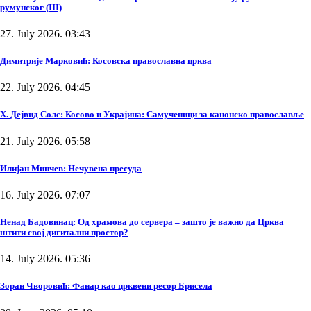
румунског (III)
27. July 2026. 03:43
Димитрије Марковић: Косовска православна црква
22. July 2026. 04:45
Х. Дејвид Солс: Косово и Украјина: Самученици за канонско православље
21. July 2026. 05:58
Илијан Минчев: Нечувена пресуда
16. July 2026. 07:07
Ненад Бадовинац: Од храмова до сервера – зашто је важно да Црква
штити свој дигитални простор?
14. July 2026. 05:36
Зоран Чворовић: Фанар као црквени ресор Брисела