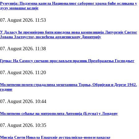
Румунија: Подземна капела Националног саборног храма биће осликана у
духу монашке келије
07. August 2026. 11:53
У Даласу ће премијерно бити изведена нова композиција Литургије Светог
Јована Златоустог, посвећена архиепископу Димитрију
07. August 2026. 11:38
Грчка: На Самосу свечано прослављен празник Преображења Господњег
07. August 2026. 11:20
Молитвени помен страдалима мештанима Торња, Обријежи и Дерезе 1942.
године
07. August 2026. 10:44
Молитвено сећање на митрополита Антонија (Блума) у Лондону
07. August 2026. 10:35
Мисија Свети Никола Епархије аустралијско-новозеландске