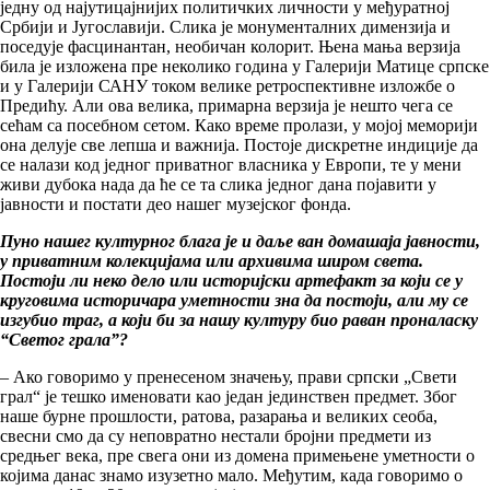
једну од најутицајнијих политичких личности у међуратној
Србији и Југославији. Слика је монументалних димензија и
поседује фасцинантан, необичан колорит. Њена мања верзија
била је изложена пре неколико година у Галерији Матице српске
и у Галерији САНУ током велике ретроспективне изложбе о
Предићу. Али ова велика, примарна верзија је нешто чега се
сећам са посебном сетом. Како време пролази, у мојој меморији
она делује све лепша и важнија. Постоје дискретне индиције да
се налази код једног приватног власника у Европи, те у мени
живи дубока нада да ће се та слика једног дана појавити у
јавности и постати део нашег музејског фонда.
Пуно нашег културног блага је и даље ван домашаја јавности,
у приватним колекцијама или архивима широм света.
Постоји ли неко дело или историјски артефакт за који се у
круговима историчара уметности зна да постоји, али му се
изгубио траг, а који би за нашу културу био раван проналаску
“Светог грала”?
– Ако говоримо у пренесеном значењу, прави српски „Свети
грал“ је тешко именовати као један јединствен предмет. Због
наше бурне прошлости, ратова, разарања и великих сеоба,
свесни смо да су неповратно нестали бројни предмети из
средњег века, пре свега они из домена примењене уметности о
којима данас знамо изузетно мало. Међутим, када говоримо о