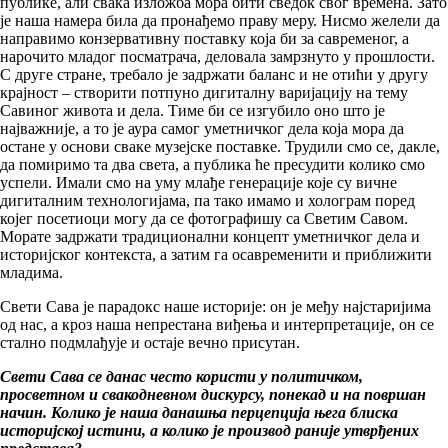
публике, али свака изложба мора бити сведок свог времена. Зато
је наша намера била да пронађемо праву меру. Нисмо желели да
направимо конзервативну поставку која би за савременог, а
нарочито младог посматрача, деловала замрзнуто у прошлости.
С друге стране, требало је задржати баланс и не отићи у другу
крајност – створити потпуно дигиталну варијацију на тему
Савиног живота и дела. Тиме би се изгубило оно што је
најважније, а то је аура самог уметничког дела која мора да
остане у основи сваке музејске поставке. Трудили смо се, дакле,
да помиримо та два света, а публика ће пресудити колико смо
успели. Имали смо на уму млађе генерације које су вичне
дигиталним технологијама, па тако имамо и холограм поред
којег посетиоци могу да се фотографишу са Светим Савом.
Морате задржати традиционални концепт уметничког дела и
историјског контекста, а затим га осавременити и приближити
младима.
Свети Сава је парадокс наше историје: он је међу најстаријима
од нас, а кроз наша непрестана виђења и интерпретације, он се
стално подмлађује и остаје вечно присутан.
Свети Сава се данас често користи у политичком,
просветном и свакодневном дискурсу, понекад и на површан
начин. Колико је наша данашња перцепција њега блиска
историјској истини, а колико је производ раније утврђених