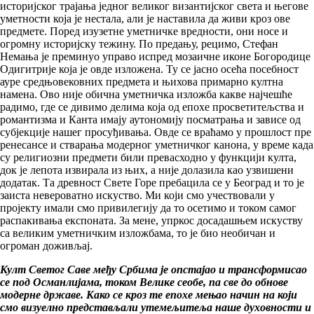
историјског трајања једног великог византијског света и његове
уметности која је нестала, али је наставила да живи кроз ове
предмете. Поред изузетне уметничке вредности, они носе и
огромну историјску тежину. По предању, рецимо, Стефан
Немања је преминуо управо испред мозаичне иконе Богородице
Одигитрије која је овде изложена. Ту се јасно осећа посебност
ауре средњовековних предмета и њихова примарно култна
намена. Ово није обична уметничка изложба какве најчешће
радимо, где се дивимо делима која од епохе просветитељства и
романтизма и Канта имају аутономију посматрања и зависе од
субјекције нашег просуђивања. Овде се враћамо у прошлост пре
ренесансе и стварања модерног уметничког канона, у време када
су религиозни предмети били превасходно у функцији култа,
док је лепота извирала из њих, а није долазила као узвишени
додатак. Та древност Свете Горе пребацила се у Београд и то је
заиста невероватно искуство. Ми који смо учествовали у
пројекту имали смо привилегију да то осетимо и током самог
распакивања експоната. За мене, упркос досадашњем искуству
са великим уметничким изложбама, то је био необичан и
огроман доживљај.
Култ Светог Саве међу Србима је опстајао и трансформисао
се под Османлијама, током Велике сеобе, па све до обнове
модерне државе. Како се кроз те епохе мењао начин на који
смо визуелно представљали утемељитеља наше духовности и