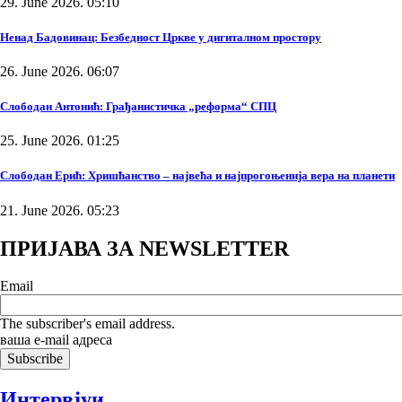
29. June 2026. 05:10
Ненад Бадовинац: Безбедност Цркве у дигиталном простору
26. June 2026. 06:07
Слободан Антонић: Грађанистичка „реформа“ СПЦ
25. June 2026. 01:25
Слободан Ерић: Хришћанство – највећа и најпрогоњенија вера на планети
21. June 2026. 05:23
ПРИЈАВА ЗА NEWSLETTER
Email
The subscriber's email address.
ваша е-mail адреса
Интервјуи