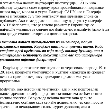
и утемељења наших најстаријих институција, САНУ има
обавезу служења свом народу, кроз просвећивање и подизање
нивоа науке, морала и укуса. Галерија САНУ, као и Галерија
науке и технике су у том контексту највидљивије споне са
публиком. Ако томе додамо и чињеницу да је улаз у галерије
САНУ бесплатан, што је готово раритет у Европи где се
најчешће улазнице за сличне догађаје скупо наплаћују, јасно је да
она делује еманципаторски и цивилизаторски.
Поставка доноси драгоцености из Хиландара, попут
игуманског штапа, Карејског типика и чувених икона. Када
стојите пред предметима који имају толику духовну, али и
материјалну историјску тежину, шта вас као историчара
уметности највише фасцинира?
– Будући да је тежиште мог научног интересовања период 19. и
20. века, предмети уметничког и култног карактера из средњег
века на први поглед нису примарни предмет мог ужег
проучавања.
Међутим, као историчар уметности, али и као поштовалац
нашег древног наслеђа, пред тим експонатима осећам нешто
сасвим посебно. Верујем да већина посетилаца дели то
јединствено осећање када се нађе испред њих, јер они просто
зраче оном невидљивом силом, ауром духовног, али и