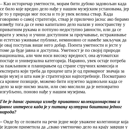
– Као историчар уметности, морам бити дубоко задовољан када
се било које вредно дело нађе у нашим музејским установама, јер
је то у природи мог посла и то је увек велика ствар. Када
говоримо о самој стратегији, ствар је прилично јасна: ако бирамо
између тога да се неко капитално дело налази у иностранству у
приватним рукама и потпуно недоступно јавности, или да се
врати у земљу и учини доступним за проучавање, истраживање
и естетско уживање публике, неминовно се намеће закључак да
је овај поступак више него добар. Поента уметности и јесте у
томе да буде јавна и доступна. Уметност је по својој природи
национална, али чим носи високу вредност, она аутоматски
постаје и универзална категорија. Наравно, увек остаје потреба
за пажљивим и планирањем од стране стручних комисија и
експерата који треба да процене шта је од примарног значаја за
који музеј и шта нам је стратегијски најпотребније. Посматрано
са кровне позиције, можемо бити изузетно задовољни када се
дело за које нисмо знали, или смо мислили да је неповратно
изгубљено, поново нађе у нашим музејима.
Где је данас граница између приватног колекционарства и
јавног интереса када је у питању културна баштина једног
народа?
–
Овде ћу се позвати на речи једне моје уважене колегинице која
је једном приметила да „свако уметничко дело на крају заврши у