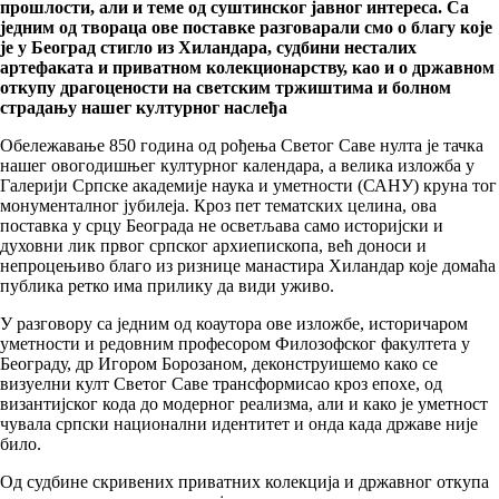
прошлости, али и теме од суштинског јавног интереса. Са
једним од твораца ове поставке разговарали смо о благу које
је у Београд стигло из Хиландара, судбини несталих
артефаката и приватном колекционарству, као и о државном
откупу драгоцености на светским тржиштима и болном
страдању нашег културног наслеђа
Обележавање 850 година од рођења Светог Саве нулта је тачка
нашег овогодишњег културног календара, а велика изложба у
Галерији Српске академије наука и уметности (САНУ) круна тог
монументалног јубилеја. Кроз пет тематских целина, ова
поставка у срцу Београда не осветљава само историјски и
духовни лик првог српског архиепископа, већ доноси и
непроцењиво благо из ризнице манастира Хиландар које домаћа
публика ретко има прилику да види уживо.
У разговору са једним од коаутора ове изложбе, историчаром
уметности и редовним професором Филозофског факултета у
Београду, др Игором Борозаном, деконструишемо како се
визуелни култ Светог Саве трансформисао кроз епохе, од
византијског кода до модерног реализма, али и како је уметност
чувала српски национални идентитет и онда када државе није
било.
Од судбине скривених приватних колекција и државног откупа