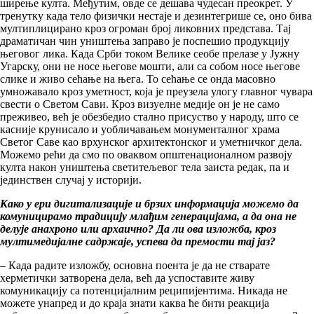
ширење култа. Међутим, овде се дешава чудесан преокрет. У
тренутку када тело физички нестаје и дезинтегрише се, оно бива
мултиплицирано кроз огроман број ликовних представа. Тај
драматичан чин уништења заправо је поспешио продукцију
његовог лика. Када Срби током Велике сеобе прелазе у Јужну
Угарску, они не носе његове мошти, али са собом носе његове
слике и живо сећање на њега. То сећање се онда масовно
умножавало кроз уметност, која је преузела улогу главног чувара
свести о Светом Сави. Кроз визуелне медије он је не само
преживео, већ је обезбедио стално присуство у народу, што се
касније крунисало и уобличавањем монументалног храма
Светог Саве као врхунског архитектонског и уметничког дела.
Можемо рећи да смо по оваквом општенационалном развоју
култа након уништења светитељевог тела заиста редак, па и
јединствен случај у историји.
Како у ери дигитализације и брзих информација можемо да
комуницирамо традицију млађим генерацијама, а да она не
делује анахроно или архаично? Да ли ова изложба, кроз
мултимедијалне садржаје, успева да премости тај јаз?
– Када радите изложбу, основна поента је да не стварате
херметички затворена дела, већ да успоставите живу
комуникацију са потенцијалним реципијентима. Никада не
можете унапред и до краја знати каква ће бити реакција