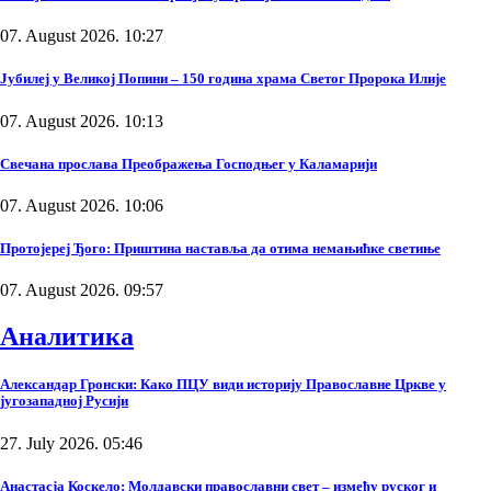
07. August 2026. 10:27
Јубилеј у Великој Попини – 150 година храма Светог Пророка Илије
07. August 2026. 10:13
Свечана прослава Преображења Господњег у Каламарији
07. August 2026. 10:06
Протојереј Ђого: Приштина наставља да отима немањићке светиње
07. August 2026. 09:57
Аналитика
Александар Гронски: Како ПЦУ види историју Православне Цркве у
југозападној Русији
27. July 2026. 05:46
Анастасја Коскело: Молдавски православни свет – између руског и