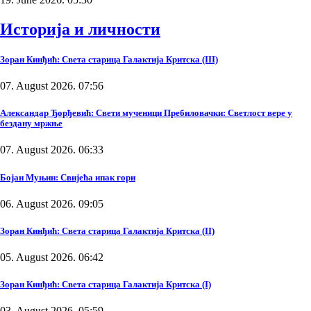
Историја и личности
Зоран Кинђић: Света старица Галактија Критска (III)
07. August 2026. 07:56
Александар Ђорђевић: Свети мученици Пребиловачки: Светлост вере у
бездану мржње
07. August 2026. 06:33
Бојан Муњин: Свијећа ипак гори
06. August 2026. 09:05
Зоран Кинђић: Света старица Галактија Критска (II)
05. August 2026. 06:42
Зоран Кинђић: Света старица Галактија Критска (I)
03. August 2026. 05:59