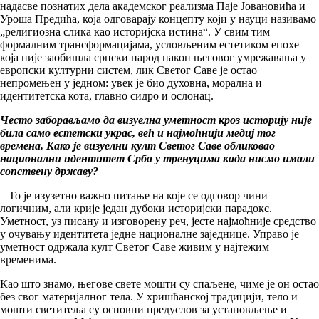
надасве познатих дела академског реализма Паје Јовановића и
Уроша Предића, која одговарају концепту који у науци називамо
„религиозна слика као историјска истина“. У свим тим
формалним трансформацијама, условљеним естетиком епохе
која није заобишла српски народ након његовог умрежавања у
европски културни систем, лик Светог Саве је остао
непромењен у једном: увек је био духовна, морална и
идентитетска кота, главно сидро и ослонац.
Често заборављамо да визуелна уметност кроз историју није
била само естетски украс, већ и најмоћнији медиј тог
времена. Како је визуелни култ Светог Саве обликовао
национални идентитет Срба у тренуцима када нисмо имали
сопствену државу?
– То је изузетно важно питање на које се одговор чини
логичним, али крије један дубоки историјски парадокс.
Уметност, уз писану и изговорену реч, јесте најмоћније средство
у очувању идентитета једне националне заједнице. Управо је
уметност одржала култ Светог Саве живим у најтежим
временима.
Као што знамо, његове свете мошти су спаљене, чиме је он остао
без свог материјалног тела. У хришћанској традицији, тело и
мошти светитеља су основни предуслов за установљење и