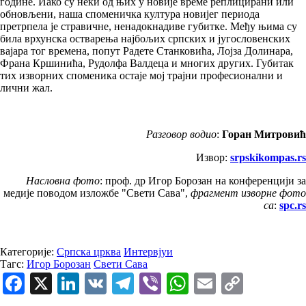
године. Иако су неки од њих у новије време реплицирани или
обновљени, наша споменичка култура новијег периода
претрпела је стравичне, ненадокнадиве губитке. Међу њима су
била врхунска остварења најбољих српских и југословенских
вајара тог времена, попут Радете Станковића, Лојза Долинара,
Франа Кршинића, Рудолфа Валдеца и многих других. Губитак
тих изворних споменика остаје мој трајни професионални и
лични жал.
Разговор водио
:
Горан Митровић
Извор:
srpskikompas.rs
Насловна фото
: проф. др Игор Борозан на конференцији за
медије поводом изложбе "Свети Сава",
фрагмент
изворне фото
са
:
spc.rs
Категорије:
Српска црква
Интервјуи
Тагс:
Игор Борозан
Свети Сава
Facebook
X
LinkedIn
VK
Telegram
Viber
WhatsApp
Email
Copy
Link