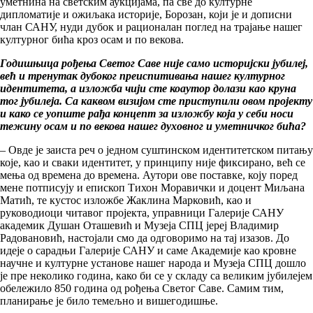
уметнина на светским аукцијама, па све до културне
дипломатије и ожиљака историје, Борозан, који је и дописни
члан САНУ, нуди дубок и рационалан поглед на трајање нашег
културног бића кроз осам и по векова.
Годишњица рођења Светог Саве није само историјски јубилеј,
већ и тренутак дубоког преиспитивања нашег културног
идентитета, а изложба чији сте коаутор долази као круна
тог јубилеја. Са каквом визијом сте приступили овом пројекту
и како се уопште рађа концепт за изложбу која у себи носи
тежину осам и по векова нашег духовног и уметничког бића?
– Овде је заиста реч о једном суштинском идентитетском питању
које, као и сваки идентитет, у принципу није фиксирано, већ се
мења од времена до времена. Аутори ове поставке, коју поред
мене потписују и епископ Тихон Моравички и доцент Миљана
Матић, те кустос изложбе Жаклина Марковић, као и
руководиоци читавог пројекта, управници Галерије САНУ
академик Душан Оташевић и Музеја СПЦ јереј Владимир
Радовановић, настојали смо да одговоримо на тај изазов. До
идеје o сарадњи Галеријe САНУ и саме Академије као кровне
научне и културне установе нашег народа и Музеја СПЦ дошло
је пре неколико година, како би се у складу са великим јубилејем
обележило 850 година од рођења Светог Саве. Самим тим,
планирање је било темељно и вишегодишње.