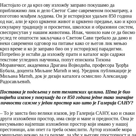
Настојало се да кроз ову изложбу заправо покушамо да
приближимо лик и дело Светог Саве савременом посматрачу, а
поготово млађим људима. Он је историјски удаљен 850 година
од нас, али је кроз црквени живот и црквено предање, као и кроз
секуларну традицију и просветни, школски и образовни систем,
свесприсутан у нашим животима. Ипак, чинило нам се да бисмо
услед те општости закључака о Светом Сави требало да дамо и
неки савремени одговор на питање како се његов лик мењао
кроз време и ко је заправо био он у историјској парадигми.
Потребно је истаћи да изложбу прати и каталог који садржи
текстове угледних научника, попут епископа Тихона
Моравичког, академика Драгана Војводића, професора Ђорђа
Бубала, доцента Миљане Матић и мој. Уредник публикације је
Миљана Матић, док је дизајн каталога осмислио Александар
Радосављевић.
Поставка је подељена у пет тематских целина. Шта је био
највећи изазов у покушају да се 850 година једне тако значајне
личности сажме у један простор као што је Галерија САНУ?
– То је заиста био велики изазов, јер Галерија САНУ, као и сваки
други изложбени простор, има своје и мане и предности. Она је
несумњиво најлепши изложбени простор који имамо у нашој
престоници, али опет га треба осмислити. Аутор изложбе мора
смишљено некако да га разуме, да уђе у његову просторност и да