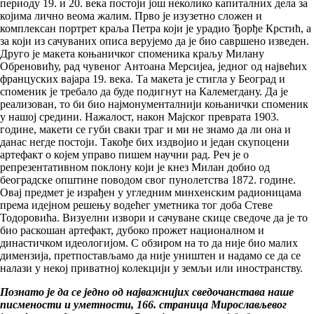
периоду 19. и 20. века постоји још неколико капиталних дела за
којима лично веома жалим. Прво је изузетно сложен и
комплексан портрет краља Петра који је урадио Ђорђе Крстић, а
за који из сачуваних описа верујемо да је био савршено изведен.
Друго је макета коњаничког споменика краљу Милану
Обреновићу, рад чувеног Антоана Мерсијеа, једног од највећих
француских вајара 19. века. Та макета је стигла у Београд и
споменик је требало да буде подигнут на Калемегдану. Да је
реализован, то би био најмонументалнији коњанички споменик
у нашој средини. Нажалост, након Мајског преврата 1903.
године, макети се губи сваки траг и ми не знамо да ли она и
данас негде постоји. Такође бих издвојио и један скупоцени
артефакт о којем управо пишем научни рад. Реч је о
репрезентативном поклону који је кнез Милан добио од
београдске општине поводом свог пунолетства 1872. године.
Овај предмет је израђен у угледним минхенским радионицама
према идејном решењу водећег уметника тог доба Стеве
Тодоровића. Визуелни извори и сачуване скице сведоче да је то
био раскошан артефакт, дубоко прожет националном и
династичком идеологијом. С обзиром на то да није био малих
димензија, претпостављамо да није уништен и надамо се да се
налази у некој приватној колекцији у земљи или иностранству.
Познато је да се једно од најважнијих сведочанстава наше
писмености и уметности, 166. страница Мирослављевог