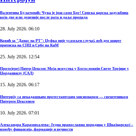
Валентина Булатовић: Чува је још само Бог! Српска царска задужбина
која две и по деценије после рата и даље пропада
28. July 2026. 06:10
Ковић за "Данас на РТ": Џуфка није усамљен случај, већ део ширег
притиска на СПЦ и Србе на КиМ
25. July 2026. 12:54
Протојереј Питер Џексон: Моја искуства у Богословији Свете Тројице у
Џорданвилу (САД)
15. July 2026. 06:17
Интервју са некадашњим протестантским мисионаром — свештеником
Питером Џексоном
10. July 2026. 07:01
Александра Карамихалева: Једна православна породица у Швајцарској –
између финансија, фармације и вечности