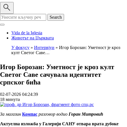
Search
Vida de la Iglesia
Животът на Църквата
У фокусу
Интервјуи
Игор Борозан: Уметност је кроз
култ Светог Саве…
Breadcrumb
Игор Борозан: Уметност је кроз култ
Светог Саве сачувала идентитет
српског бића
02-07-2026 04:24:39
18 минута
За магазин
Компас
разговор водио
Горан Митровић
Актуелна изложба у Галерији САНУ отвара врата дубоке