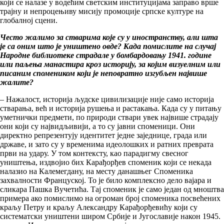
који се налазе у водећим светским институцијама заправо врше
трајну и непроцењиву мисију промоције српске културе на
глобалној сцени.
Често жалимо за стварима које су у иностранству, али шта
је са оним што је уништено овде? Када помислите на случај
Народне библиотеке страдале у бомбардовању 1941. године
или паљења манастира кроз историју, за којим визуелним или
писаним спомеником који је неповратно изгубљен највише
жалите?
– Нажалост, историја људске цивилизације није само историја
стварања, већ и историја рушења и растакања. Када су у питању
уметнички предмети, по природи ствари увек највише страдају
они који су највидљивији, а то су јавни споменици. Они
директно репрезентују идентитет једне заједнице, града или
државе, и зато су у временима идеолошких и ратних преврата
први на удару. У том контексту, као парадигму свесног
уништења, издвојио бих Карађорђев споменик који се некада
налазио на Калемегдану, на месту данашњег Споменика
захвалности Француској. То је било комплексно дело вајара и
сликара Пашка Вучетића. Тај споменик је само један од мноштва
примера ако помислимо на огроман број споменика посвећених
краљу Петру и краљу Александру Карађорђевићу који су
систематски уништени широм Србије и Југославије након 1945.