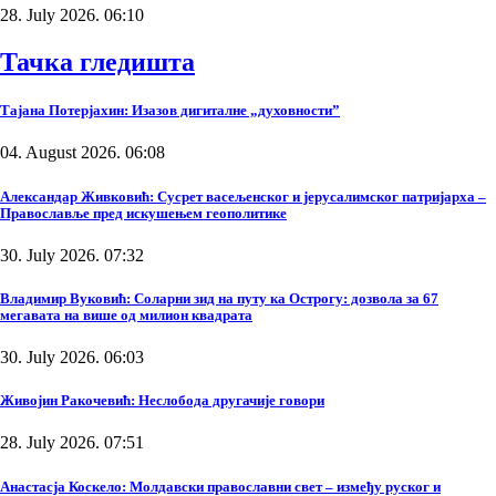
28. July 2026. 06:10
Тачка гледишта
Тајана Потерјахин: Изазов дигиталне „духовности”
04. August 2026. 06:08
Александар Живковић: Сусрет васељенског и јерусалимског патријарха –
Православље пред искушењем геополитике
30. July 2026. 07:32
Владимир Вуковић: Соларни зид на путу ка Острогу: дозвола за 67
мегавата на више од милион квадрата
30. July 2026. 06:03
Живојин Ракочевић: Неслобода другачије говори
28. July 2026. 07:51
Анастасја Коскело: Молдавски православни свет – између руског и