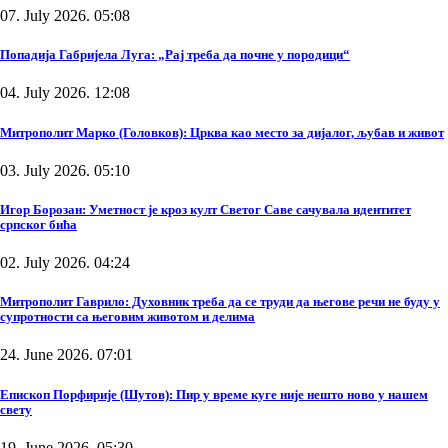
07. July 2026. 05:08
Попадија Габријела Луга: „Рај треба да почне у породици“
04. July 2026. 12:08
Митрополит Марко (Головков): Црква као место за дијалог, љубав и живот
03. July 2026. 05:10
Игор Борозан: Уметност је кроз култ Светог Саве сачувала идентитет
српског бића
02. July 2026. 04:24
Митрополит Гаврило: Духовник треба да се труди да његове речи не буду у
супротности са његовим животом и делима
24. June 2026. 07:01
Епископ Порфирије (Шутов): Пир у време куге није нешто ново у нашем
свету
19. June 2026. 05:30