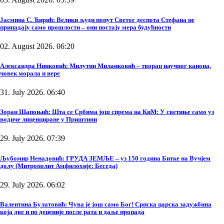
Јасмина С. Ћирић: Велики људи попут Светог деспота Стефана не
припадају само прошлости – они постају мера будућности
02. August 2026. 06:20
Александра Нинковић: Милутин Миланковић – творац научног канона,
човек морала и вере
31. July 2026. 06:40
Зоран Шапоњић: Шта се Србима још спрема на КиМ: У светиње само уз
водиче лиценциране у Приштини
29. July 2026. 07:39
Љубомир Ненадовић: ГРУДА ЗЕМЉЕ – уз 150 година Битке на Вучјем
долу (Митрополит Амфилохије: Беседа)
29. July 2026. 06:02
Валентина Булатовић: Чува је још само Бог! Српска царска задужбина
која две и по деценије после рата и даље пропада