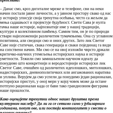
представа?
– Данас смо, кроз дигиталне мреже и телефоне, сви на неки
начин постали јавне личности, а у јавном простору свако од нас
у историју уписује своја тренутна осећања, често са жељом да
мења садашњост и пројектује будућност. Свети Сава је нулта
тачка наше историје, најпознатије име у нашој традицији,
култури и колективном памћењу. Самим тим, он је по природи
ствари најизложенији различитим тумачењима. Она су углавном
позитивна, али сведоци смо и оних других. Зато лик Светог
Саве није статичан, свака генерација и сваки појединац га види
на сопствени начин. Ми смо се на овој изложби чврсто држали
критичко-научних утемељења историјских наука и историје
уметности. Тежили смо замишљеном научном идеалу да
понудимо што конкретнији и веродостојнији историјски лик
Светог Саве, очишћен од различитих идеолошких, митолошких,
надисторијских, дневнополитичких или ангажованих наратива
и уплива. Верујем да смо успели да понудимо један рационалан,
историјски приступ, у оној мери у којој човек може да остане
потпуно рационалан када се бави тако грандиозним фигурама
наше прошлости.
Како оцењујете тренутни однос нашег друштва према
културном наслеђу? Да ли га се сетимо само у јубиларним
годинама, попут ове, или постоји континуитет у свести о
његовом очувању?