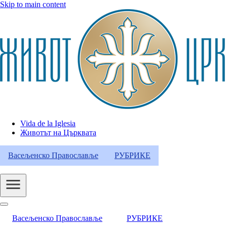
Skip to main content
Vida de la Iglesia
Животът на Църквата
Header
Category
Васељенско Православље
РУБРИКЕ
Menu
Васељенско Православље
РУБРИКЕ