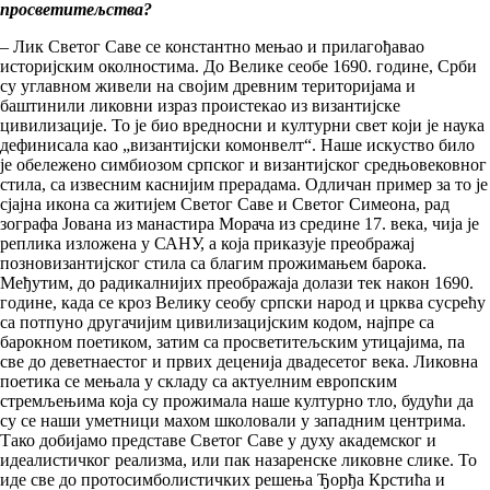
просветитељства?
– Лик Светог Саве се константно мењао и прилагођавао
историјским околностима. До Велике сеобе 1690. године, Срби
су углавном живели на својим древним територијама и
баштинили ликовни израз проистекао из византијске
цивилизације. То је био вредносни и културни свет који је наука
дефинисала као „византијски комонвелт“. Наше искуство било
је обележено симбиозом српског и византијског средњовековног
стила, са извесним каснијим прерадама. Одличан пример за то је
сјајна икона са житијем Светог Саве и Светог Симеона, рад
зографа Јована из манастира Морача из средине 17. века, чија је
реплика изложена у САНУ, а која приказује преображај
позновизантијског стила са благим прожимањем барока.
Међутим, до радикалнијих преображаја долази тек након 1690.
године, када се кроз Велику сеобу српски народ и црква сусрећу
са потпуно другачијим цивилизацијским кодом, најпре са
барокном поетиком, затим са просветитељским утицајима, па
све до деветнаестог и првих деценија двадесетог века. Ликовна
поетика се мењала у складу са актуелним европским
стремљењима која су прожимала наше културно тло, будући да
су се наши уметници махом школовали у западним центрима.
Тако добијамо представе Светог Саве у духу академског и
идеалистичког реализма, или пак назаренске ликовне слике. То
иде све до протосимболистичких решења Ђорђа Крстића и