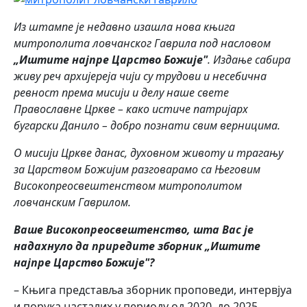
Из штампе је недавно изашла нова књига
митрополита ловчанског Гаврила под насловом
„Иштите најпре Царство Божије"
. Издање сабира
живу реч архијереја чији су трудови и несебична
ревност према мисији и делу наше свете
Православне Цркве – како истиче патријарх
бугарски Данило – добро познати свим верницима.
О мисији Цркве данас, духовном животу и трагању
за Царством Божијим разговарамо са Његовим
Високопреосвештенством митрополитом
ловчанским Гаврилом.
Ваше Високопреосвештенство, шта Вас је
надахнуло да приредите зборник „Иштите
најпре Царство Божије"?
– Књига представља зборник проповеди, интервјуа
и порука насталих у периоду од 2020. до 2025.