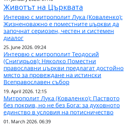
Животът на Църквата
Интервю с митрополит Лука (Коваленко):
Жизненоважно е поместните църкви да
започнат сериозен, честен и системен
диалог
25. June 2026. 09:24
Интервю с митрополит Теодосий
(Снигирьов): Няколко Поместни
православни църкви предлагат достойно
място за провеждане на истински
Всеправославен събор
19. April 2026. 12:15
Митрополит Лука (Коваленко): Паството
без покрив, но не без Бога: за духовното
единство в условия на потисничество
01. March 2026. 06:39