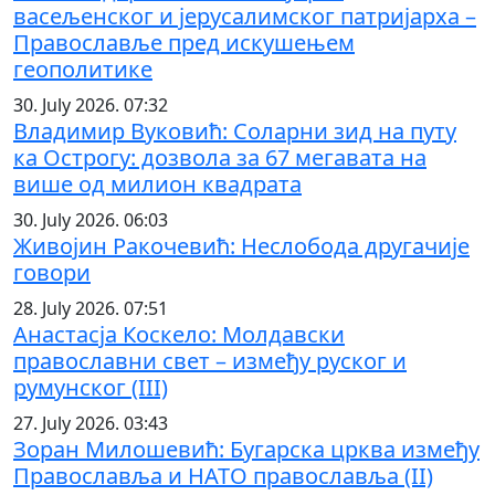
васељенског и јерусалимског патријарха –
Православље пред искушењем
геополитике
30. July 2026. 07:32
Владимир Вуковић: Соларни зид на путу
ка Острогу: дозвола за 67 мегавата на
више од милион квадрата
30. July 2026. 06:03
Живојин Ракочевић: Неслобода другачије
говори
28. July 2026. 07:51
Анастасја Коскело: Молдавски
православни свет – између руског и
румунског (III)
27. July 2026. 03:43
Зоран Милошевић: Бугарска црква између
Православља и НАТО православља (II)