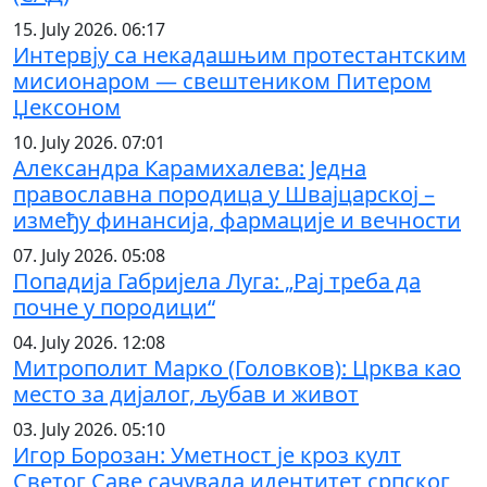
15. July 2026. 06:17
Интервју са некадашњим протестантским
мисионаром — свештеником Питером
Џексоном
10. July 2026. 07:01
Александра Карамихалева: Једна
православна породица у Швајцарској –
између финансија, фармације и вечности
07. July 2026. 05:08
Попадија Габријела Луга: „Рај треба да
почне у породици“
04. July 2026. 12:08
Митрополит Марко (Головков): Црква као
место за дијалог, љубав и живот
03. July 2026. 05:10
Игор Борозан: Уметност је кроз култ
Светог Саве сачувала идентитет српског