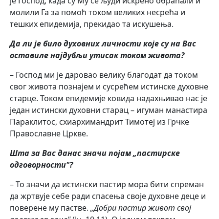
је Господ, када су Му се људи искрено обраћали и
молили Га за помоћ током великих несрећа и
тешких епидемија, прекидао та искушења.
Да ли је било духовних личности које су на Вас
оставиле најдубљи утисак током живота?
– Господ ми је даровао велику благодат да током
свог живота познајем и сусрећем истинске духовне
старце. Током епидемије ковида надахњивао нас је
један истински духовни старац – игуман манастира
Параклитос, схиархимандрит Тимотеј из Грчке
Православне Цркве.
Шта за Вас данас значи појам „пастирске
одговорности"?
– То значи да истински пастир мора бити спреман
да жртвује себе ради спасења своје духовне деце и
поверене му пастве.
„Добри пастир живот свој