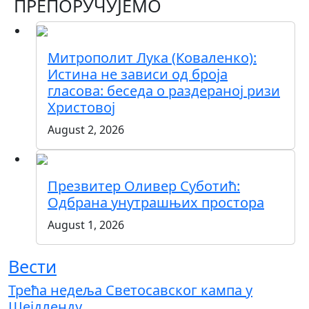
Link
ПРЕПОРУЧУЈЕМО
Митрополит Лука (Коваленко):
Истина не зависи од броја
гласова: беседа о раздераној ризи
Христовој
August 2, 2026
Презвитер Оливер Суботић:
Одбрана унутрашњих простора
August 1, 2026
Вести
Трећа недеља Светосавског кампа у
Шејдленду