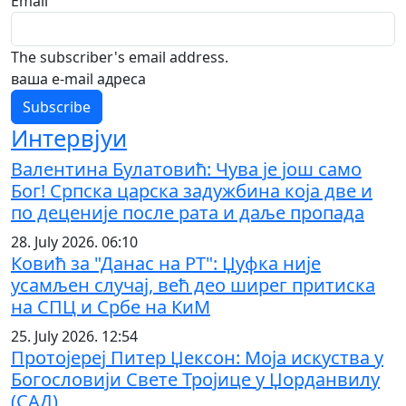
Email
The subscriber's email address.
ваша е-mail адреса
Интервјуи
Валентина Булатовић: Чува је још само
Бог! Српска царска задужбина која две и
по деценије после рата и даље пропада
28. July 2026. 06:10
Ковић за "Данас на РТ": Џуфка није
усамљен случај, већ део ширег притиска
на СПЦ и Србе на КиМ
25. July 2026. 12:54
Протојереј Питер Џексон: Моја искуства у
Богословији Свете Тројице у Џорданвилу
(САД)