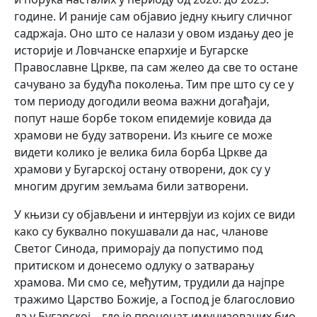
године. И раније сам објавио једну књигу сличног
садржаја. Оно што се налази у овом издању део је
историје и Ловчанске епархије и Бугарске
Православне Цркве, па сам желео да све то остане
сачувано за будућа поколења. Тим пре што су се у
том периоду догодили веома важни догађаји,
попут наше борбе током епидемије ковида да
храмови не буду затворени. Из књиге се може
видети колико је велика била борба Цркве да
храмови у Бугарској остану отворени, док су у
многим другим земљама били затворени.
У књизи су објављени и интервјуи из којих се види
како су буквално покушавали да нас, чланове
Светог Синода, приморају да попустимо под
притиском и донесемо одлуку о затварању
храмова. Ми смо се, међутим, трудили да најпре
тражимо Царство Божије, а Господ је благословио
да у Бугарској – где је проценат имунизованих био