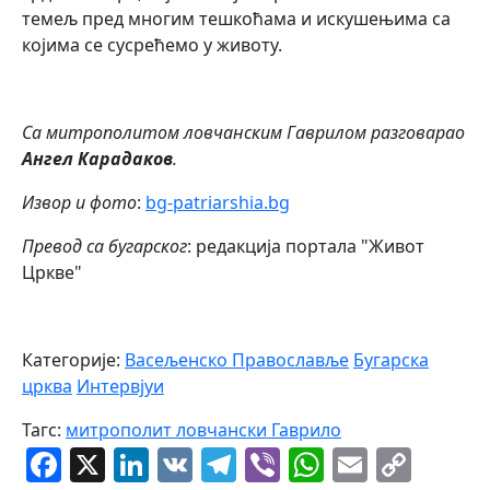
темељ пред многим тешкоћама и искушењима са
којима се сусрећемо у животу.
Са митрополитом ловчанским Гаврилом разговарао
Ангел Карадаков
.
Извор и фото
:
bg-patriarshia.bg
Превод са бугарског
: редакција портала "Живот
Цркве"
Категорије:
Васељенско Православље
Бугарска
црква
Интервјуи
Тагс:
митрополит ловчански Гаврило
Facebook
X
LinkedIn
VK
Telegram
Viber
WhatsAp
Email
Cop