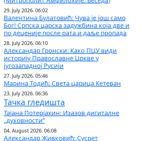
(Митрополит Амфилохије: Беседа)
29. July 2026. 06:02
Валентина Булатовић: Чува је још само
Бог! Српска царска задужбина која две и
по деценије после рата и даље пропада
28. July 2026. 06:10
Александар Гронски: Како ПЦУ види
историју Православне Цркве у
југозападној Русији
27. July 2026. 05:46
Марина Тодић: Света царица Кетеван
23. July 2026. 06:36
Тачка гледишта
Тајана Потерјахин: Изазов дигиталне
„духовности”
04. August 2026. 06:08
Александар Живковић: Сусрет