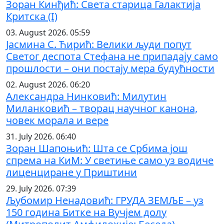
Зоран Кинђић: Света старица Галактија
Критска (I)
03. August 2026. 05:59
Јасмина С. Ћирић: Велики људи попут
Светог деспота Стефана не припадају само
прошлости – они постају мера будућности
02. August 2026. 06:20
Александра Нинковић: Милутин
Миланковић – творац научног канона,
човек морала и вере
31. July 2026. 06:40
Зоран Шапоњић: Шта се Србима још
спрема на КиМ: У светиње само уз водиче
лиценциране у Приштини
29. July 2026. 07:39
Љубомир Ненадовић: ГРУДА ЗЕМЉЕ – уз
150 година Битке на Вучјем долу