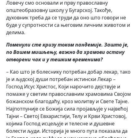
Ловечу смо основали и прву православну
општеобразовну школу у Бугарској. Такође,
духовник треба да се труди да оно што говори не
буде у супротности са његовим личним животом и
делима.
Поменули сте кризу током пандемије. Зашто је,
по Вашем мишљењу, важно да храмови остану
отворени чак и у тешким временима?
– Као што је болеснику потребан добар лекар, тако
је и људској души потребан истински Лекар –
Господ Исус Христос, Који нарочито дејствује и
помаже у светим православним храмовима Својом
божанском благодаћу, кроз молитву и Свете Тајне.
Најпотпуније се Божија сила пројављује у највећој
Тајни – Светој Евхаристији, Телу и Крви Христовој,
којима Господ исцељује и телесне и душевне
болести људи. Историја је много пута показала да