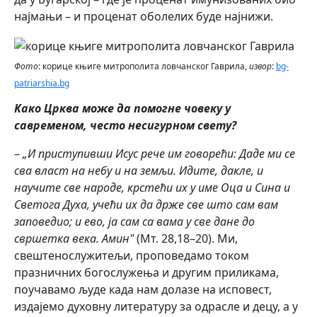
најмањи – и проценат оболелих буде најнижи.
Фото
: корице књиге митрополита ловчанског Гаврила,
извор
:
bg-
patriarshia.bg
Како Црква може да помогне човеку у
савременом, често несигурном свету?
–
„И приступивши Исус рече им говорећи: Даде ми се
сва власт на небу и на земљи. Идите, дакле, и
научите све народе, крстећи их у име Оца и Сина и
Светога Духа, учећи их да држе све што сам вам
заповедио; и ево, ја сам са вама у све дане до
свршетка века. Амин"
(Мт. 28,18–20). Ми,
свештенослужитељи, проповедамо током
празничних богослужења и другим приликама,
поучавамо људе када нам долазе на исповест,
издајемо духовну литературу за одрасле и децу, а у