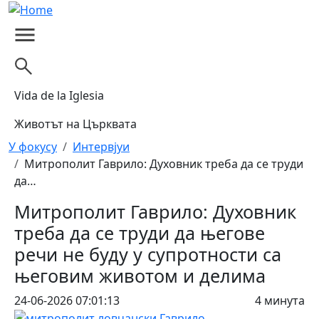
Skip to main content
Vida de la Iglesia
Животът на Църквата
Breadcrumb
У фокусу
Интервјуи
Митрополит Гаврило: Духовник треба да се труди
да…
Митрополит Гаврило: Духовник
треба да се труди да његове
речи не буду у супротности са
његовим животом и делима
24-06-2026 07:01:13
4 минута