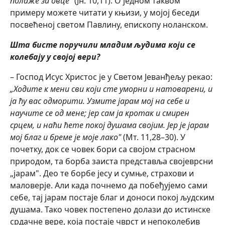
полаже за овце"
(Јн. 10,11). О једном таквом
примеру можете читати у књизи, у мојој беседи
посвећеној светом Павлину, епископу ноланском.
Шта бисте поручили младим људима који се
колебају у својој вери?
– Господ Исус Христос је у Светом Јеванђељу рекао:
„Ходите к мени сви који сте уморни и натоварени, и
ја ћу вас одморити. Узмите јарам мој на себе и
научите се од мене; јер сам ја кротак и смирен
срцем, и наћи ћете покој душама својим. Јер је јарам
мој благ и бреме је моје лако"
(Мт. 11,28–30). У
почетку, док се човек бори са својом страсном
природом, та борба заиста представља својеврсни
„јарам". Део те борбе јесу и сумње, страхови и
маловерје. Али када почнемо да побеђујемо сами
себе, тај јарам постаје благ и доноси покој људским
душама. Тако човек постепено долази до истинске
срдачне вере, која постаје чврст и непоколебив