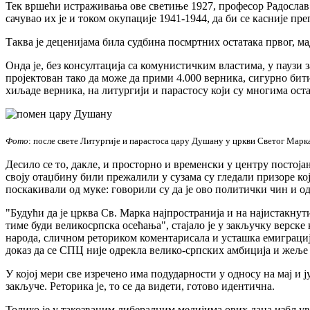
Тек вршећи истраживања ове светиње 1927, професор Радослав Г
сачувао их је и током окупације 1941-1944, да би се касније пр
Таква је деценијама била судбина посмртних остатака првог, м
Онда је, без консултација са комунистичким властима, у паузи 
пројектован тако да може да прими 4.000 верника, сигурно бити
хиљаде верника, на литургији и парастосу који су многима ост
Фото
: после свете Литургије и парастоса цару Душану у цркви Светог Марк
Десило се то, дакле, и просторно и временски у центру постој
своју отаџбину били прежалили у сузама су гледали призоре кој
поскакивали од муке: говорили су да је ово политички чин и о
"Будући да је црква Св. Марка најпространија и на најистакну
тиме буди великосрпска осећања", стајало је у закључку верске
народа, сличном реториком коментарисала и усташка емиграциј
доказ да се СПЦ није одрекла велико-српских амбиција и жеље 
У којој мери све изречено има подударности у односу на мај и 
закључе. Реторика је, то се да видети, готово идентична.
Толико је у такозваним либералним медијима ових дана избљуван