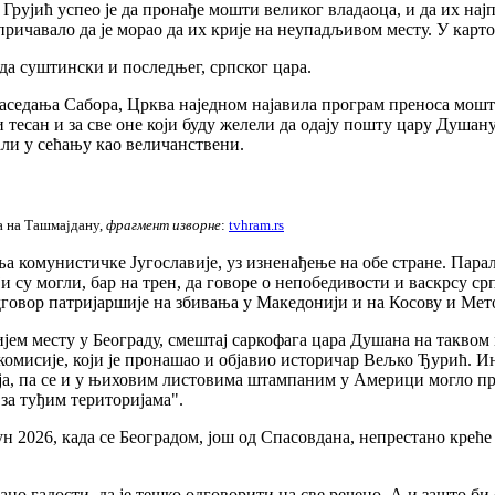
рујић успео је да пронађе мошти великог владаоца, и да их најп
епричавало да је морао да их крије на неупадљивом месту. У карто
ада суштински и последњег, српског цара.
заседања Сабора, Црква наједном најавила програм преноса мошти
 тесан и за све оне који буду желели да одају пошту цару Душану
али у сећању као величанствени.
а на Ташмајдану,
фрагмент изворне
:
tvhram.rs
ања комунистичке Југославије, уз изненађење на обе стране. Пар
и су могли, бар на трен, да говоре о непобедивости и васкрсу ср
дговор патријаршије на збивања у Македонији и на Косову и Мет
тијем месту у Београду, смештај саркофага цара Душана на такво
 комисије, који је пронашао и објавио историчар Вељко Ђурић. Ин
а, па се и у њиховим листовима штампаним у Америци могло про
за туђим територијама".
јун 2026, када се Београдом, још од Спасовдана, непрестано кре
о гадости, да је тешко одговорити на све речено. А и зашто би 