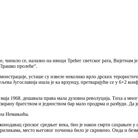
, чинило се, налазио на ивици Трећег светског рата, Вијетнам је
"Прашко пролеће".
демонстрације, усташе су извеле неколико врло дрских терористи
ева Југославија ишла је ка врхунцу, претварајући се у 6+2 конфе
маја 1968. дешавала права мала духовна револуција. Тиха а мног
езирану братством и јединством бар мало продрма и разбуди. Да је
ана Немањића.
аконодавац српског средњег века, био је након смрти сахрањен у
приликама, место његовог починка било је скривено. Онда и без