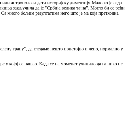
и или антрополози дати историјску димензију. Мало ко је сада
никиња закључила да је "Србија велика тајна". Могло би се рећи
. Са много бољим резултатима него што је ма која претходна
зелену грану", да гледамо нешто пристојно и лепо, нормално у
е у којој се нашао. Када се на моменат учинило да га нико не