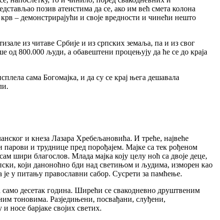
дстављао позив атеистима да се, ако им већ смета колона
крв – демонстрирајући и своје вредности и чинећи нешто
изале из читаве Србије и из српских земаља, па и из свог
е од 800.000 људи, а обавештени процењују да ће се до краја
сплела сама Богомајка, и да су се крај њега дешавала
ли.
чанског и кнеза Лазара Хребељановића. И треће, највеће
и парови и труднице пред порођајем. Мајке са тек рођеном
сам шири благослов. Млада мајка коју целу ноћ са двоје деце,
рпски, који даноноћно бди над светињом и људима, изморен као
а је у питању православни сабор. Сусрети за памћење.
жда само десетак година. Ширећи се свакодневно друштвеним
мним тоновима. Разједињени, посвађани, слуђени,
и носе барјаке својих светих.