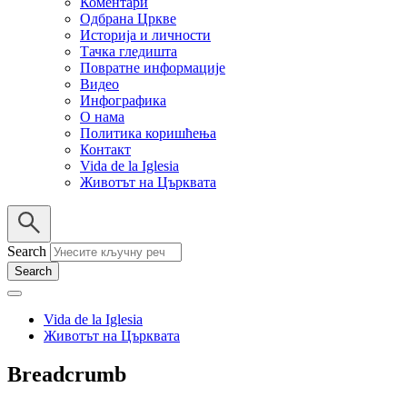
Коментари
Одбрана Цркве
Историја и личности
Тачка гледишта
Повратне информације
Видео
Инфографика
О нама
Политика коришћења
Контакт
Vida de la Iglesia
Животът на Църквата
Search
Vida de la Iglesia
Животът на Църквата
Breadcrumb