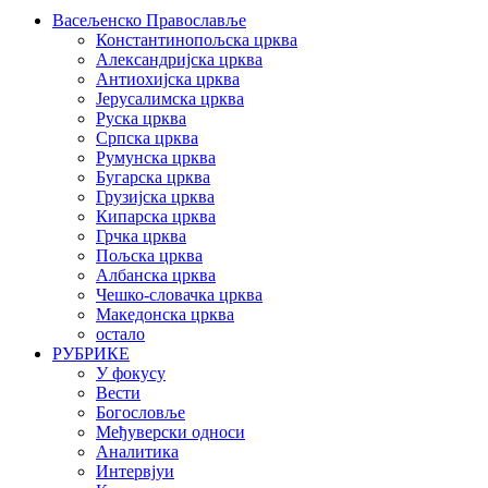
Васељенско Православље
Константинопољска црква
Александријска црква
Антиохијска црква
Јерусалимска црква
Руска црква
Српска црква
Румунска црква
Бугарска црква
Грузијска црква
Кипарска црква
Грчка црква
Пољска црква
Албанска црква
Чешко-словачка црква
Македонска црква
остало
РУБРИКЕ
У фокусу
Вести
Богословље
Међуверски односи
Аналитика
Интервјуи