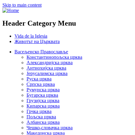
Skip to main content
Header Category Menu
Vida de la Iglesia
Животът на Църквата
Васељенско Православље
Константинопољска црква
Александријска црква
Антиохијска црква
Јерусалимска црква
Руска црква
Српска црква
Румунска црква
Бугарска црква
Грузијска црква
Кипарска црква
Грчка црква
Пољска црква
Албанска црква
Чешко-словачка црква
Македонска црква