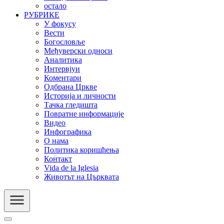
остало
РУБРИКЕ
У фокусу
Вести
Богословље
Међуверски односи
Аналитика
Интервјуи
Коментари
Одбрана Цркве
Историја и личности
Тачка гледишта
Повратне информације
Видео
Инфографика
О нама
Политика коришћења
Контакт
Vida de la Iglesia
Животът на Църквата