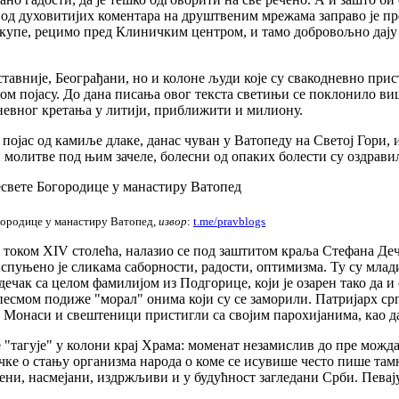
од духовитијих коментара на друштвеним мрежама заправо је пре
окупе, рецимо пред Клиничким центром, и тамо добровољно дају 
тавније, Београђани, но и колоне људи које су свакодневно прист
ом појасу. До дана писања овог текста светињи се поклонило виш
дневног кретања у литији, приближити и милиону.
 појас од камиље длаке, данас чуван у Ватопеду на Светој Гори, и
 молитве под њим зачеле, болесни од опаких болести су оздрави
огородице у манастиру Ватопед,
извор
:
t.me/pravblogs
е, током XIV столећа, налазио се под заштитом краља Стефана Де
спуњено је сликама саборности, радости, оптимизма. Ту су млад
ечак са целом фамилијом из Подгорице, који је озарен тако да и 
 песмом подиже "морал" онима који су се заморили. Патријарх с
и. Монаси и свештеници пристигли са својим парохијанима, као д
 се "тагује" у колони крај Храма: моменат незамислив до пре мо
учке о стању организма народа о коме се исувише често пише та
ни, насмејани, издржљиви и у будућност загледани Срби. Певају 