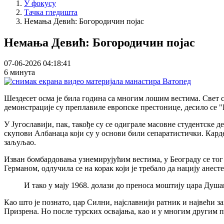
У фокусу
Тачка гледишта
Немања Девић: Богородичин појас
Немања Девић: Богородичин појас
07-06-2026 04:18:41
6 минута
Шездесет осма је била година са многим лошим вестима. Свет се
демонстрације су преплавиле европске престонице, десило се 
У Југославији, пак, такође су се одиграле масовне студентске 
скупови Албанаца који су у основи били сепаратистички. Кардељ
заљуљао.
Изван бомбардовања узнемирујућим вестима, у Београду се тог 
Германом, одлучила се на корак који је требало да нацију анест
И тако у мају 1968. долази до преноса моштију цара Душ
Као што је познато, цар Силни, најславнији ратник и највећи з
Призрена. Но после турских освајања, као и у многим другим 