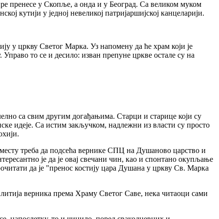
ре пренесе у Скопље, а онда и у Београд. Са великом муком
нској кутији у једној невеликој патријаршијској канцеларији.
ју у цркву Светог Марка. Уз напомену да ће храм који је
. Управо то се и десило: изван препуне цркве остале су на
алелно са свим другим догађањима. Старци и старице који су
пске идеје. Са истим закључком, надлежни из власти су просто
охији.
м месту треба да подсећа вернике СПЦ на Душаново царство и
тересантно је да је овај свечани чин, као и спонтано окупљање
читати да је "пренос костију цара Душана у цркву Св. Марка
ће литија верника према Храму Светог Саве, нека читаоци сами
се, напослетку, то и чинило, поред свакодневних и