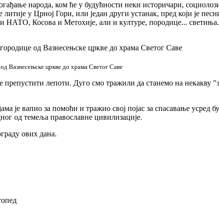
 догађање народа, ком ће у будућности неки историчари, социолоз
 литије у Црној Гори, или један други устанак, пред који је пес
 и НАТО, Косова и Метохије, али и културе, породице... светиња
од Вазнесењске цркве до храма Светог Саве
се препустити лепоти. Дуго смо тражили да станемо на некакву "
ма је вапио за помоћи и тражио свој појас за спасавање усред бур
 једног од темеља православне цивилизације.
граду ових дана.
топед