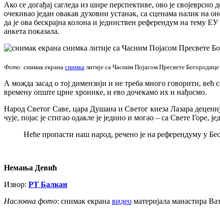
Ако се догађај сагледа из шире перспективе, ово је својеврсно
очекивао један овакав духовни устанак, са сценама налик на оне
да је ова бескрајна колона и јединствен референдум на тему ЕУ
анкета показала.
Фото
: снимак екрана
снимка
литије са Часним Појасом Пресвете Богородице 
А можда засад о тој димензији и не треба много говорити, већ 
времену опште црне хронике, и ево дочекамо их и нађосмо.
Народ Светог Саве, цара Душана и Светог кнеза Лазара деценија
чује, појас је стигао одакле је једино и могао – са Свете Горе,
Неће пропасти наш народ, речено је на референдуму у Бео
Немања Девић
Извор:
РТ Балкан
Насловна фото
: снимак екрана
видео
материјала манастира Ва