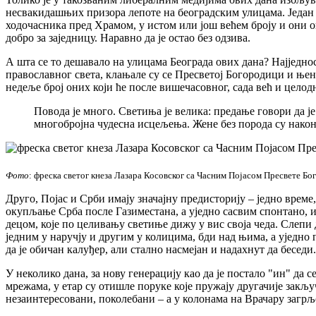
несвакидашњих призора лепоте на београдским улицама. Један 
ходочасника пред Храмом, у истом или још већем броју и они 
добро за заједницу. Наравно да је остао без одзива.
А шта се то дешавало на улицама Београда ових дана? Најједнос
православног света, клањале су се Пресветој Богородици и њен
недеље број оних који ће после вишечасовног, сада већ и цело
Повода је много. Светиња је велика: предање говори да је
многобројна чудесна исцељења. Жене без порода су након
Фото
: фреска светог кнеза Лазара Косовског са Часним Појасом Пресвете Б
Друго, Појас и Срби имају значајну предисторију – једно врем
окупљање Срба после Газиместана, а уједно сасвим спонтано, и
децом, које по целивању светиње дижу у вис своја чеда. Слепи д
једним у наручју и другим у колицима, бди над њима, а уједно
да је обичан калуђер, али стално насмејан и надахнут да бесед
У неколико дана, за нову генерацију као да је постало "ин" да
мрежама, у етар су отишле поруке које пружају другачије закљ
незаинтересовани, поколебани – а у колонама на Врачару загрље