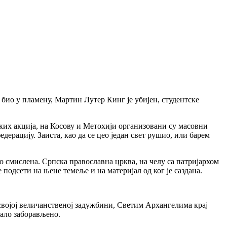
 био у пламену, Мартин Лутер Кинг је убијен, студентске
чких акција, на Косову и Метохији организовани су масовни
дерацију. Заиста, као да се цео један свет рушио, или барем
о смислена. Српска православна црква, на челу са патријархом
 подсети на њене темеље и на материјал од ког је саздана.
 својој величанственој задужбини, Светим Архангелима крај
мало заборављено.