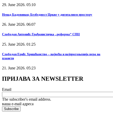
29. June 2026. 05:10
Ненад Бадовинац: Безбедност Цркве у дигиталном простору
26. June 2026. 06:07
Слободан Антонић: Грађанистичка „реформа“ СПЦ
25. June 2026. 01:25
Слободан Ерић: Хришћанство – највећа и најпрогоњенија вера на
планети
21. June 2026. 05:23
ПРИЈАВА ЗА NEWSLETTER
Email
The subscriber's email address.
ваша е-mail адреса