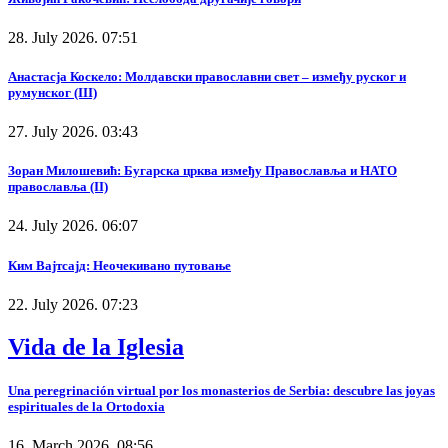
28. July 2026. 07:51
Анастасја Коскело: Молдавски православни свет – између руског и
румунског (III)
27. July 2026. 03:43
Зоран Милошевић: Бугарска црква између Православља и НАТО
православља (II)
24. July 2026. 06:07
Ким Вајтсајд: Неочекивано путовање
22. July 2026. 07:23
Vida de la Iglesia
Una peregrinación virtual por los monasterios de Serbia: descubre las joyas
espirituales de la Ortodoxia
16. March 2026. 08:56