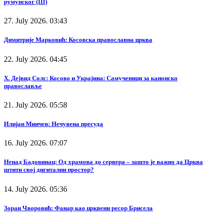
румунског (III)
27. July 2026. 03:43
Димитрије Марковић: Косовска православна црква
22. July 2026. 04:45
Х. Дејвид Солс: Косово и Украјина: Самученици за канонско
православље
21. July 2026. 05:58
Илијан Минчев: Нечувена пресуда
16. July 2026. 07:07
Ненад Бадовинац: Од храмова до сервера – зашто је важно да Црква
штити свој дигитални простор?
14. July 2026. 05:36
Зоран Чворовић: Фанар као црквени ресор Брисела