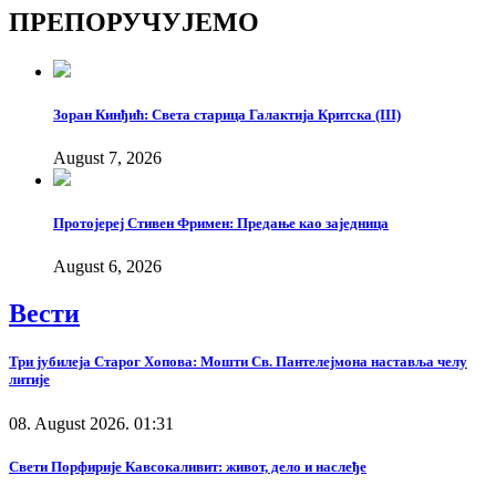
Copy
ПРЕПОРУЧУЈЕМО
Link
Зоран Кинђић: Света старица Галактија Критска (III)
August 7, 2026
Протојереј Стивен Фримен: Предање као заједница
August 6, 2026
Вести
Три јубилеја Старог Хопова: Мошти Св. Пантелејмона наставља челу
литије
08. August 2026. 01:31
Свети Порфирије Кавсокаливит: живот, дело и наслеђе