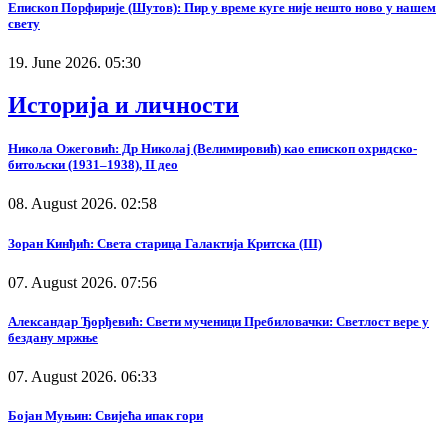
Епископ Порфирије (Шутов): Пир у време куге није нешто ново у нашем
свету
19. June 2026. 05:30
Историја и личности
Никола Ожеговић: Др Николај (Велимировић) као епископ охридско-
битољски (1931–1938), II део
08. August 2026. 02:58
Зоран Кинђић: Света старица Галактија Критска (III)
07. August 2026. 07:56
Александар Ђорђевић: Свети мученици Пребиловачки: Светлост вере у
бездану мржње
07. August 2026. 06:33
Бојан Муњин: Свијећа ипак гори