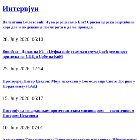
Интервјуи
Валентина Булатовић: Чува је још само Бог! Српска царска задужбина
која две и по деценије после рата и даље пропада
28. July 2026. 06:10
Ковић за "Данас на РТ": Џуфка није усамљен случај, већ део ширег
притиска на СПЦ и Србе на КиМ
25. July 2026. 12:54
Протојереј Питер Џексон: Моја искуства у Богословији Свете Тројице у
Џорданвилу (САД)
15. July 2026. 06:17
Интервју са некадашњим протестантским мисионаром — свештеником
Питером Џексоном
10. July 2026. 07:01
Александра Карамихалева: Једна православна породица у Швајцарској