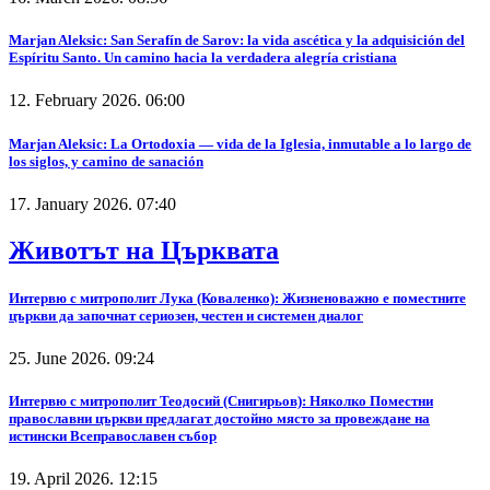
Marjan Aleksic: San Serafín de Sarov: la vida ascética y la adquisición del
Espíritu Santo. Un camino hacia la verdadera alegría cristiana
12. February 2026. 06:00
Marjan Aleksic: La Ortodoxia — vida de la Iglesia, inmutable a lo largo de
los siglos, y camino de sanación
17. January 2026. 07:40
Животът на Църквата
Интервю с митрополит Лука (Коваленко): Жизненоважно е поместните
църкви да започнат сериозен, честен и системен диалог
25. June 2026. 09:24
Интервю с митрополит Теодосий (Снигирьов): Няколко Поместни
православни църкви предлагат достойно място за провеждане на
истински Всеправославен събор
19. April 2026. 12:15