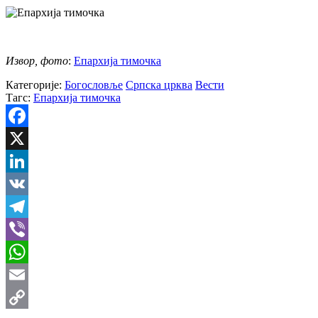
Извор, фото
:
Епархија тимочка
Категорије:
Богословље
Српска црква
Вести
Тагс:
Епархија тимочка
Facebook
X
LinkedIn
VK
Telegram
Viber
WhatsApp
Email