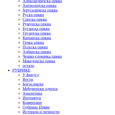
Александријска црква
Антиохијска црква
Јерусалимска црква
Руска црква
Српска црква
Румунска црква
Бугарска црква
Грузијска црква
Кипарска црква
Грчка црква
Пољска црква
Албанска црква
Чешко-словачка црква
Македонска црква
остало
РУБРИКЕ
У фокусу
Вести
Богословље
Међуверски односи
Аналитика
Интервјуи
Коментари
Одбрана Цркве
Историја и личности