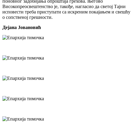
поновног задобијања опроштаја грехова. Његово
Високопреосвештенство је, такође, нагласио да светој Тајни
исповести треба приступати са искреним покајањем и свешћу
о сопственој грешности.
Дејана Јовановић