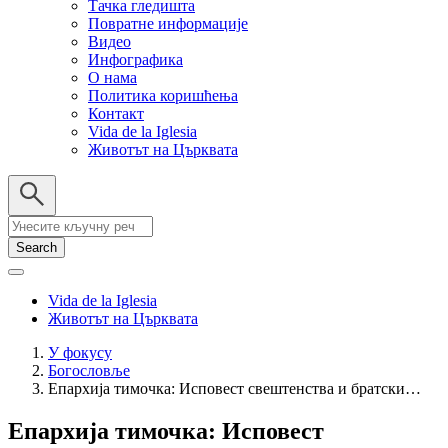
Тачка гледишта
Повратне информације
Видео
Инфографика
О нама
Политика коришћења
Контакт
Vida de la Iglesia
Животът на Църквата
Search
Vida de la Iglesia
Животът на Църквата
У фокусу
Богословље
Breadcrumb
Епархија тимочка: Исповест свештенства и братски…
Епархија тимочка: Исповест