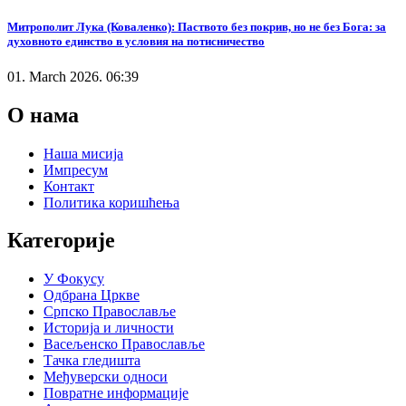
Митрополит Лука (Коваленко): Паството без покрив, но не без Бога: за
духовното единство в условия на потисничество
01. March 2026. 06:39
О нама
Наша мисија
Импресум
Контакт
Политика коришћења
Категорије
У Фокусу
Одбрана Цркве
Српско Православље
Историја и личности
Васељенско Православље
Тачка гледишта
Међуверски односи
Повратне информације