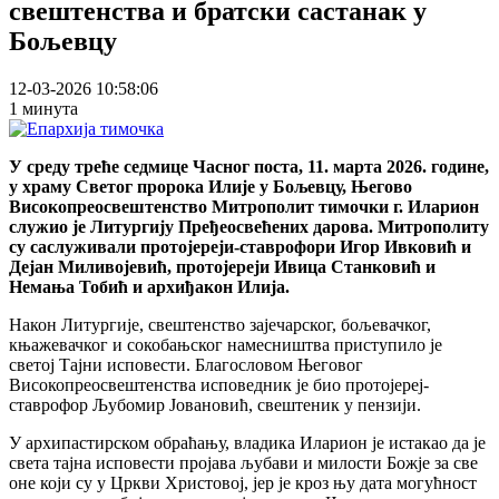
свештенства и братски састанак у
Бољевцу
12-03-2026 10:58:06
1 минута
У среду треће седмице Часног поста, 11. марта 2026. године,
у храму Светог пророка Илије у Бољевцу, Његово
Високопреосвештенство Митрополит тимочки г. Иларион
служио је Литургију Пређеосвећених дарова. Митрополиту
су саслуживали протојереји-ставрофори Игор Ивковић и
Дејан Миливојевић, протојереји Ивица Станковић и
Немања Тобић и архиђакон Илија.
Након Литургије, свештенство зајечарског, бољевачког,
књажевачког и сокобањског намесништва приступило је
светој Тајни исповести. Благословом Његовог
Високопреосвештенства исповедник је био протојереј-
ставрофор Љубомир Јовановић, свештеник у пензији.
У архипастирском обраћању, владика Иларион је истакао да је
света тајна исповести пројава љубави и милости Божје за све
оне који су у Цркви Христовој, јер је кроз њу дата могућност