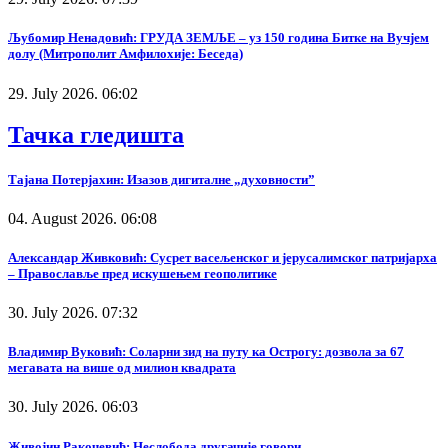
Љубомир Ненадовић: ГРУДА ЗЕМЉЕ – уз 150 година Битке на Вучјем
долу (Митрополит Амфилохије: Беседа)
29. July 2026. 06:02
Тачка гледишта
Тајана Потерјахин: Изазов дигиталне „духовности”
04. August 2026. 06:08
Александар Живковић: Сусрет васељенског и јерусалимског патријарха
– Православље пред искушењем геополитике
30. July 2026. 07:32
Владимир Вуковић: Соларни зид на путу ка Острогу: дозвола за 67
мегавата на више од милион квадрата
30. July 2026. 06:03
Живојин Ракочевић: Неслобода другачије говори