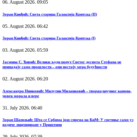
06. August 2026. 09:05
Зоран Кинђић: Света старица Галактија Критска (II)
05. August 2026. 06:42
Зоран Кинђић: Света старица Галактија Критска (I)
03. August 2026. 05:59
Јасмина С. Ћирић: Велики људи попут Светог деспота Стефана не
припадају само прошлости – они постају мера будућности
02. August 2026. 06:20
Александра Нинковић: Милутин Миланковић – творац научног канона,
човек морала и вере
31. July 2026. 06:40
Зоран Шапоњић: Шта се Србима још спрема на КиМ: У светиње само уз
водиче лиценциране у Приштини
29. July 2026. 07:39