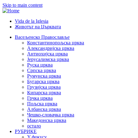
Skip to main content
Vida de la Iglesia
Животът на Църквата
Header
Category
Васељенско Православље
Константинопољска црква
Menu
Александријска црква
Антиохијска црква
Јерусалимска црква
Руска црква
Српска црква
Румунска црква
Бугарска црква
Грузијска црква
Кипарска црква
Грчка црква
Пољска црква
Албанска црква
Чешко-словачка црква
Македонска црква
остало
РУБРИКЕ
У фокусу