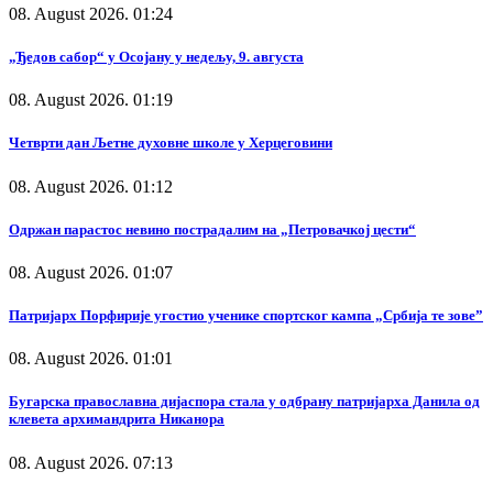
08. August 2026. 01:24
„Ђедов сабор“ у Осојану у недељу, 9. августа
08. August 2026. 01:19
Четврти дан Љетне духовне школе у Херцеговини
08. August 2026. 01:12
Одржан парастос невино пострадалим на „Петровачкој цести“
08. August 2026. 01:07
Патријарх Порфирије угостио ученике спортског кампа „Србија те зове”
08. August 2026. 01:01
Бугарска православна дијаспора стала у одбрану патријарха Данила од
клевета архимандрита Никанора
08. August 2026. 07:13