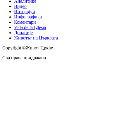
Аналитика
Видео
Интервјуи
Инфографика
Коментари
Vida de la Iglesia
Донације
Животът на Църквата
Copyright ©Живот Цркве
Сва права придржана.