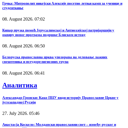
Грчка: Митрополит никејски Алексије посетио летњи камп за ученице и
студенткиње
08. August 2026. 07:02
Кипар пружа помоћ Јерусалимској и Антиохијској патријаршији у
оквиру новог програма подршке Блиском истоку
08. August 2026. 06:50
Белоруска православна црква упозорава на деловање лажних
свештеника и псеудорелигиозних група
08. August 2026. 06:41
Аналитика
Александар Гронски: Како ПЦУ види историју Православне Цркве у
југозападној Русији
27. July 2026. 05:46
Анастасја Коскело: Молдавски православни свет – између руског и