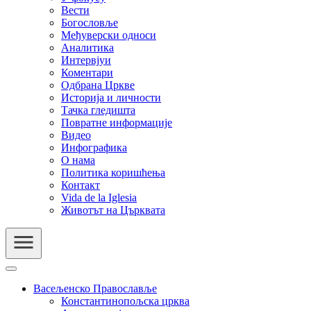
Вести
Богословље
Међуверски односи
Аналитика
Интервјуи
Коментари
Одбрана Цркве
Историја и личности
Тачка гледишта
Повратне информације
Видео
Инфографика
О нама
Политика коришћења
Контакт
Vida de la Iglesia
Животът на Църквата
Васељенско Православље
Константинопољска црква