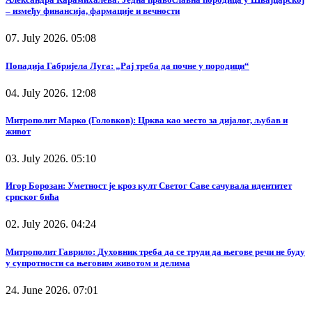
– између финансија, фармације и вечности
07. July 2026. 05:08
Попадија Габријела Луга: „Рај треба да почне у породици“
04. July 2026. 12:08
Митрополит Марко (Головков): Црква као место за дијалог, љубав и
живот
03. July 2026. 05:10
Игор Борозан: Уметност је кроз култ Светог Саве сачувала идентитет
српског бића
02. July 2026. 04:24
Митрополит Гаврило: Духовник треба да се труди да његове речи не буду
у супротности са његовим животом и делима
24. June 2026. 07:01