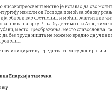
о Високопреосвештенство је истакао да ово моли
итургију измоли од Господа помоћ за обнову рта
ргија обнови као светионик и моћни заштитник чи
 ова црква на врху Ртња буде тимочки Атос, тимо
 љубави, место Преображења, место славословља Г
о да без труда ништа не можемо вредно да учиним
трополит.
у ову иницијативу, средства се могу донирати и
вна Епархија тимочка
Ртњу