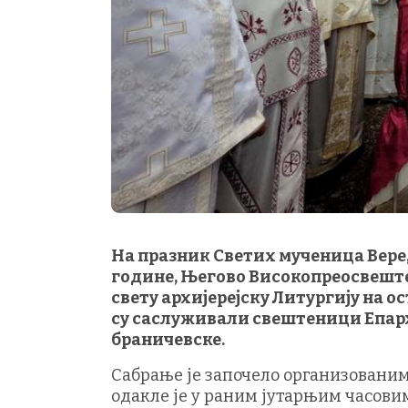
На празник Светих мученица Вере, 
године, Његово Високопреосвеште
свету архијерејску Литургију на 
су саслуживали свештеници Епархи
браничевске.
Сабрање је започело организованим
одакле је у раним јутарњим часови