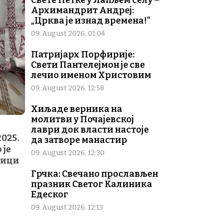
Свете Петке у Лапљем селу –
Архимандрит Андреј:
„Црква је изнад времена!“
09. August 2026. 01:04
Патријарх Порфирије:
Свети Пантелејмон је све
лечио именом Христовим
09. August 2026. 12:58
Хиљаде верника на
молитви у Почајевској
лаври док власти настоје
2025.
да затворе манастир
 је
09. August 2026. 12:30
дици
Грчка: Свечано прослављен
празник Светог Калиника
Едеског
09. August 2026. 12:13