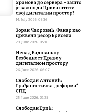
храмова до сервера – зашто
је важно да Црква штити
свој дигитални простор?
14. July 2026. 05:36
Зоран Чворовић: Фанар као
црквени ресор Брисела
29. June 2026. 05:10
Ненад Бадовинац:
Безбедност Цркве у
дигиталном простору
26. June 2026. 06:07
Слободан Антонић:
Грађанистичка „реформа“
СПЦ
25. June 2026. 01:25
Слободан Ерић: