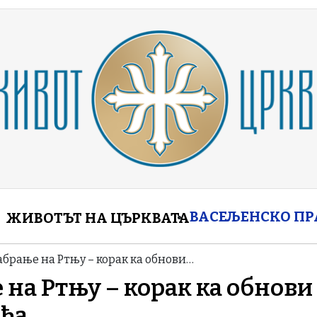
enu
ВАСЕЉЕНСКО П
ЖИВОТЪТ НА ЦЪРКВАТА
брање на Ртњу – корак ка обнови…
на Ртњу – корак ка обнови
рђа