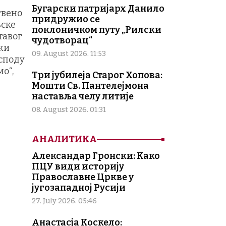
Бугарски патријарх Данило
твено
придружио се
њске
поклоничком путу „Рилски
тавог
чудотворац“
чки
09. August 2026. 11:53
осподу
о“,
Три јубилеја Старог Хопова:
Мошти Св. Пантелејмона
наставља челу литије
08. August 2026. 01:31
АНАЛИТИКА
Александар Гронски: Како
ПЦУ види историју
Православне Цркве у
југозападној Русији
27. July 2026. 05:46
Анастасја Коскело: