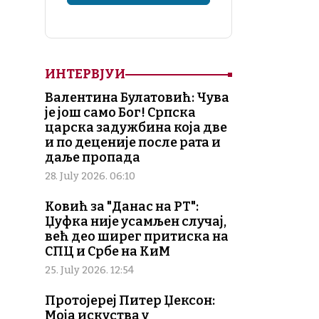
ИНТЕРВЈУИ
Валентина Булатовић: Чува
је још само Бог! Српска
царска задужбина која две
и по деценије после рата и
даље пропада
28. July 2026. 06:10
Ковић за "Данас на РТ":
Џуфка није усамљен случај,
већ део ширег притиска на
СПЦ и Србе на КиМ
25. July 2026. 12:54
Протојереј Питер Џексон:
Моја искуства у