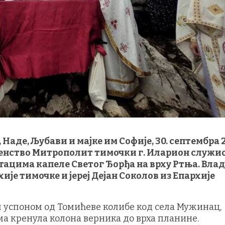
Наде, Љубави и мајке им Софије, 30. септембра 
нство Митрополит тимочки г. Иларион служио
остацима капеле Светог Ђорђа на врху Ртња. Вла
је тимочке и јереј Дејан Соколов из Епархије
 успоном од Томићеве колибе код села Мужинац,
ма кренула колона верника до врха планине.