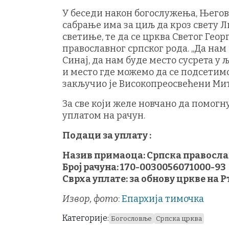
У беседи након богослужења, Његов
сабрање има за циљ да кроз свету Л
светиње, те да се црква Светог Гео
православног српског рода. „Да нам
Синај, да нам буде место сусрета у
и место где можемо да се подсетим
закључио је Високопреосвећени Ми
За све који желе новчано да помогн
уплатом на рачун.
Подаци за уплату :
Назив примаоца: Српска правосла
Број рачуна: 170-0030056071000-93
Сврха уплате: за обнову цркве на 
Извор, фото
:
Епархија тимочка
Категорије:
Богословље
Српска црква