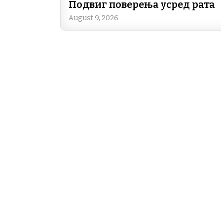
Подвиг поверења усред рата
August 9, 2026