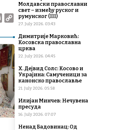
Молдавски православни
свет – између руског и
W
E
C
румунског (III)
m
o
27. July 2026. 03:43
ai
p
Димитрије Марковић:
Косовска православна
l
y
црква
Li
22. July 2026. 04:45
n
Х. Дејвид Солс: Косово и
k
Украјина: Самученици за
канонско православље
21. July 2026. 05:58
Илијан Минчев: Нечувена
пресуда
16. July 2026. 07:07
Ненад Бадовинац: Од