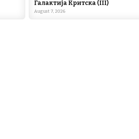
Галактија Критска (III)
August 7, 2026