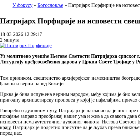
У фокусу
Богословље
Патријарх Порфирије на испове
Breadcrumb
Патријарх Порфирије на исповести све
18-03-2026 12:29:17
2 минута
Уз молитвено учешће Његове Светости Патријарха српског г. 
Литургију пређеосвећених дарова у Цркви Свете Тројице у Р
Том приликом, свештенство архијерејског намесништва београдс
ђакони и верни народ Божији.
Црква је била испуњена верним народом, међу којима је био вел
пригодну архипастирску проповед у којој је најмлађима причао
Говорећи о духовном путу, Патријарх је нагласио да је пост пре с
покајање заправо преображај нашег ума и жеља да свакога дана б
исповести нема аутентичног духовног живота. Његова Светост је 
крају, Патријарх је подсетио присутне да је љубав према ближње
поред нас.