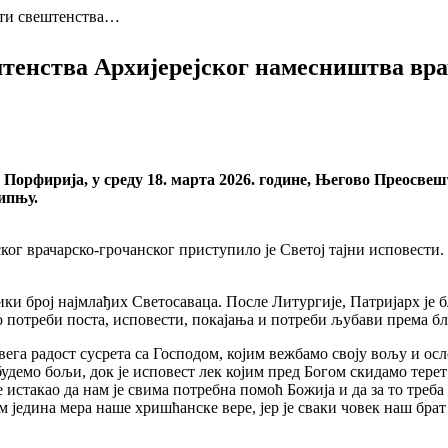
сти свештенства…
штенства Архијерејског намесништва вр
Порфирија, у среду 18. марта 2026. године, Његово Преосвешт
ипњу.
ког врачарско-грочанског приступило је Светој тајни исповести
ики број најмлађих Светосаваца. После Литургије, Патријарх је
 о потреби поста, исповести, покајања и потреби љубави према 
вега радост сусрета са Господом, којим вежбамо своју вољу и осло
удемо бољи, док је исповест лек којим пред Богом скидамо терет
истакао да нам је свима потребна помоћ Божија и да за то треба
м једина мера наше хришћанске вере, јер је сваки човек наш брат