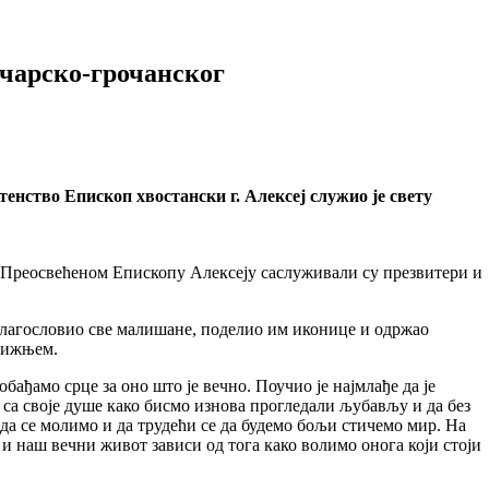
ачарско-грочанског
енство Епископ хвостански г. Алексеј служио је свету
. Преосвећеном Епископу Алексеју саслуживали су презвитери и
 благословио све малишане, поделио им иконице и одржао
ближњем.
бађамо срце за оно што је вечно. Поучио је најмлађе да је
 са своје душе како бисмо изнова прогледали љубављу и да без
 да се молимо и да трудећи се да будемо бољи стичемо мир. На
 и наш вечни живот зависи од тога како волимо онога који стоји