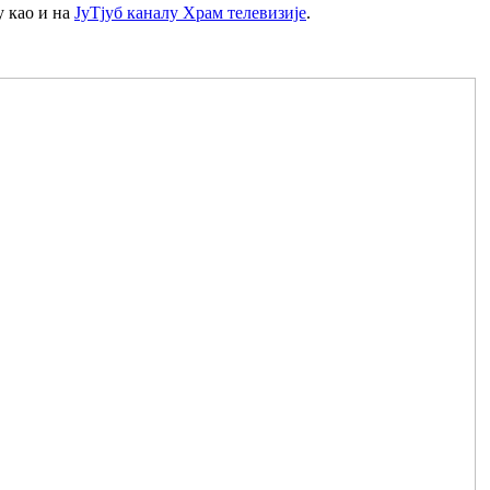
у као и на
ЈуТјуб каналу Храм телевизије
.