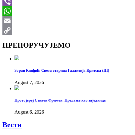
Telegram
Viber
WhatsApp
Email
Copy
ПРЕПОРУЧУЈЕМО
Link
Зоран Кинђић: Света старица Галактија Критска (III)
August 7, 2026
Протојереј Стивен Фримен: Предање као заједница
August 6, 2026
Вести