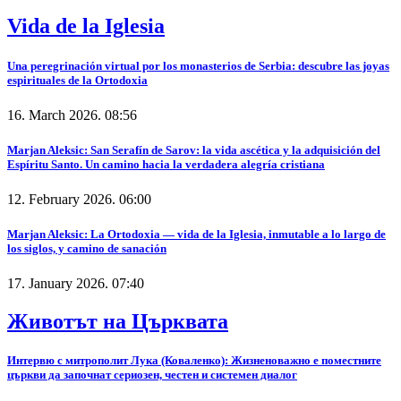
Vida de la Iglesia
Una peregrinación virtual por los monasterios de Serbia: descubre las joyas
espirituales de la Ortodoxia
16. March 2026. 08:56
Marjan Aleksic: San Serafín de Sarov: la vida ascética y la adquisición del
Espíritu Santo. Un camino hacia la verdadera alegría cristiana
12. February 2026. 06:00
Marjan Aleksic: La Ortodoxia — vida de la Iglesia, inmutable a lo largo de
los siglos, y camino de sanación
17. January 2026. 07:40
Животът на Църквата
Интервю с митрополит Лука (Коваленко): Жизненоважно е поместните
църкви да започнат сериозен, честен и системен диалог