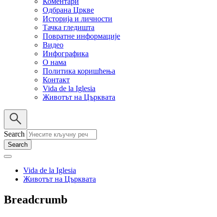
Коментари
Одбрана Цркве
Историја и личности
Тачка гледишта
Повратне информације
Видео
Инфографика
О нама
Политика коришћења
Контакт
Vida de la Iglesia
Животът на Църквата
Search
Vida de la Iglesia
Животът на Църквата
Breadcrumb