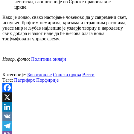
честитки, саопштено је из Српске православне
цркве.
Како је додао, свако настојање човеково да у савремени свет,
испуњен бројним немирима, кризама и страшним ратовима,
унесе мир и љубав најлепше је уздарје творцу и дародавцу
свих добара и залог наде да ће његова блага воља
тријумфовати упркос свему.
Извор, фото
:
Политика онлајн
Категорије:
Богословље
Српска црква
Вести
Тагс:
Патријарх Порфирије
Facebook
X
LinkedIn
VK