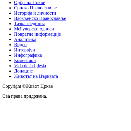
Одбрана Цркве
Српско Православље
Историја и личности
Васељенско Православље
Тачка гледишта
Међуверски односи
Повратне информације
Аналитика
Видео
Интервјуи
Инфографика
Коментари
Vida de la Iglesia
Донације
Животът на Църквата
Copyright ©Живот Цркве
Сва права придржана.