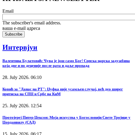
Email
The subscriber's email address.
ваша е-mail адреса
Интервјуи
Валентина Булатовић: Чува је још само Бог! Српска царска задужбина
која две и по деценије после рата и даље пропада
28. July 2026. 06:10
Ковић за "Данас на РТ": Џуфка није усамљен случај, већ део ширег
притиска на СПЦ и Србе на КиМ
25. July 2026. 12:54
Протојереј Питер Џексон: Моја искуства у Богословији Свете Тројице у
Џорданвилу (САД)
15. July 2026. 06:17