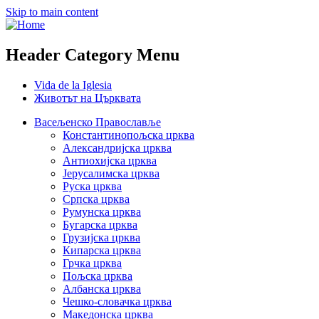
Skip to main content
Header Category Menu
Vida de la Iglesia
Животът на Църквата
Васељенско Православље
Константинопољска црква
Александријска црква
Антиохијска црква
Јерусалимска црква
Руска црква
Српска црква
Румунска црква
Бугарска црква
Грузијска црква
Кипарска црква
Грчка црква
Пољска црква
Албанска црква
Чешко-словачка црква
Македонска црква