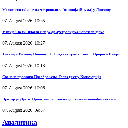
Молитвено сећање на митрополита Антонија (Блума) у Лондону
07. August 2026. 10:35
Мисија Свети Никола Епархије аустралијско-новозеландске
07. August 2026. 10:27
Јубилеј у Великој Попини – 150 година храма Светог Пророка Илије
07. August 2026. 10:13
Свечана прослава Преображења Господњег у Каламарији
07. August 2026. 10:06
Протојереј Ђого: Приштина наставља да отима немањићке светиње
07. August 2026. 09:57
Аналитика