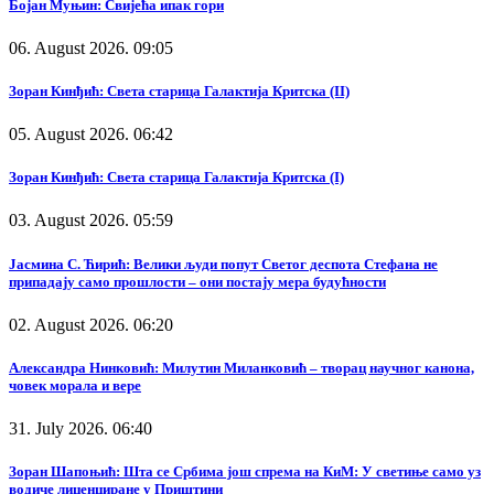
Бојан Муњин: Свијећа ипак гори
06. August 2026. 09:05
Зоран Кинђић: Света старица Галактија Критска (II)
05. August 2026. 06:42
Зоран Кинђић: Света старица Галактија Критска (I)
03. August 2026. 05:59
Јасмина С. Ћирић: Велики људи попут Светог деспота Стефана не
припадају само прошлости – они постају мера будућности
02. August 2026. 06:20
Александра Нинковић: Милутин Миланковић – творац научног канона,
човек морала и вере
31. July 2026. 06:40
Зоран Шапоњић: Шта се Србима још спрема на КиМ: У светиње само уз
водиче лиценциране у Приштини