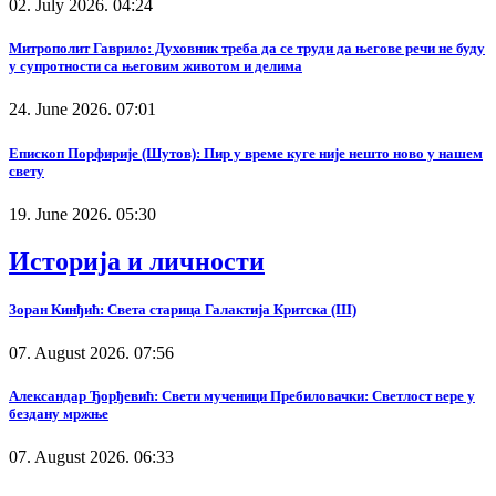
02. July 2026. 04:24
Митрополит Гаврило: Духовник треба да се труди да његове речи не буду
у супротности са његовим животом и делима
24. June 2026. 07:01
Епископ Порфирије (Шутов): Пир у време куге није нешто ново у нашем
свету
19. June 2026. 05:30
Историја и личности
Зоран Кинђић: Света старица Галактија Критска (III)
07. August 2026. 07:56
Александар Ђорђевић: Свети мученици Пребиловачки: Светлост вере у
бездану мржње
07. August 2026. 06:33