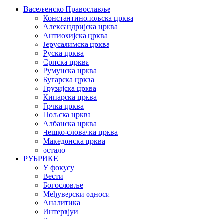
Васељенско Православље
Константинопољска црква
Александријска црква
Антиохијска црква
Јерусалимска црква
Руска црква
Српска црква
Румунска црква
Бугарска црква
Грузијска црква
Кипарска црква
Грчка црква
Пољска црква
Албанска црква
Чешко-словачка црква
Македонска црква
остало
РУБРИКЕ
У фокусу
Вести
Богословље
Међуверски односи
Аналитика
Интервјуи