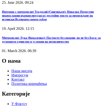
25. June 2026. 09:24
Интервю с митрополит Теодосий (Снигирьов): Няколко Поместни
православни църкви предлагат достойно място за провеждане на
истински Всеправославен събор
19. April 2026. 12:15
Митрополит Лука (Коваленко): Паството без покрив, но не без Бога: за
духовното единство в условия на потисничество
01. March 2026. 06:39
О нама
Наша мисија
Импресум
Контакт
Политика коришћења
Категорије
У Фокусу