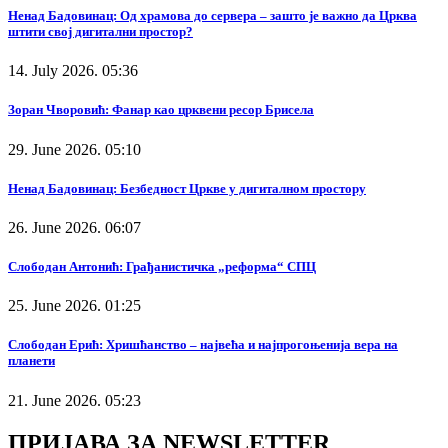
Ненад Бадовинац: Од храмова до сервера – зашто је важно да Црква
штити свој дигитални простор?
14. July 2026. 05:36
Зоран Чворовић: Фанар као црквени ресор Брисела
29. June 2026. 05:10
Ненад Бадовинац: Безбедност Цркве у дигиталном простору
26. June 2026. 06:07
Слободан Антонић: Грађанистичка „реформа“ СПЦ
25. June 2026. 01:25
Слободан Ерић: Хришћанство – највећа и најпрогоњенија вера на
планети
21. June 2026. 05:23
ПРИЈАВА ЗА NEWSLETTER