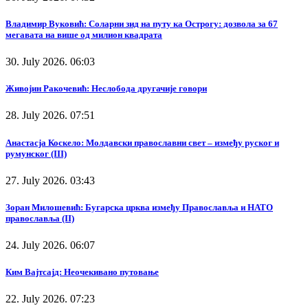
Владимир Вуковић: Соларни зид на путу ка Острогу: дозвола за 67
мегавата на више од милион квадрата
30. July 2026. 06:03
Живојин Ракочевић: Неслобода другачије говори
28. July 2026. 07:51
Анастасја Коскело: Молдавски православни свет – између руског и
румунског (III)
27. July 2026. 03:43
Зоран Милошевић: Бугарска црква између Православља и НАТО
православља (II)
24. July 2026. 06:07
Ким Вајтсајд: Неочекивано путовање
22. July 2026. 07:23