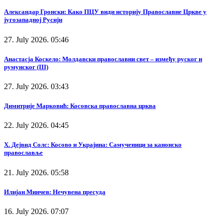
Александар Гронски: Како ПЦУ види историју Православне Цркве у
југозападној Русији
27. July 2026. 05:46
Анастасја Коскело: Молдавски православни свет – између руског и
румунског (III)
27. July 2026. 03:43
Димитрије Марковић: Косовска православна црква
22. July 2026. 04:45
Х. Дејвид Солс: Косово и Украјина: Самученици за канонско
православље
21. July 2026. 05:58
Илијан Минчев: Нечувена пресуда
16. July 2026. 07:07