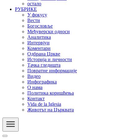
остало
РУБРИКЕ
У фокусу
Вести
Богословље
Међуверски односи
Аналитика
Интервјуи
Коментари
Одбрана Цркве
Историја и личности
Тачка гледишта
Повратне информације
Видео
Инфографика
О нама
Политика коришћења
Контакт
Vida de la Iglesia
Животът на Църквата