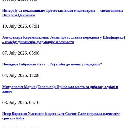
Интервју са некадашњим протестантским мисионаром — свештеником
Питером Џексоном
10. July 2026. 07:01
Александра Карамихалева: Једна православна породица у Швајцарској
– између финансија, фармације и вечности
07. July 2026. 05:08
Попадија Габријела Луга: „Рај треба да почне у породици“
04. July 2026. 12:08
Митрополит Марко (Головков): Црква као место за дијалог, љубав и
живот
03. July 2026. 05:10
Игор Борозан: Уметност је кроз култ Светог Саве сачувала идентитет
српског бића