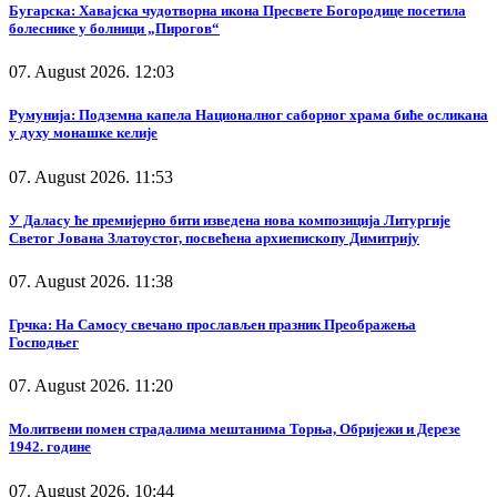
Бугарска: Хавајска чудотворна икона Пресвете Богородице посетила
болеснике у болници „Пирогов“
07. August 2026. 12:03
Румунија: Подземна капела Националног саборног храма биће осликана
у духу монашке келије
07. August 2026. 11:53
У Даласу ће премијерно бити изведена нова композиција Литургије
Светог Јована Златоустог, посвећена архиепископу Димитрију
07. August 2026. 11:38
Грчка: На Самосу свечано прослављен празник Преображења
Господњег
07. August 2026. 11:20
Молитвени помен страдалима мештанима Торња, Обријежи и Дерезе
1942. године
07. August 2026. 10:44