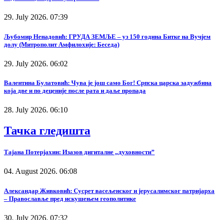
29. July 2026. 07:39
Љубомир Ненадовић: ГРУДА ЗЕМЉЕ – уз 150 година Битке на Вучјем
долу (Митрополит Амфилохије: Беседа)
29. July 2026. 06:02
Валентина Булатовић: Чува је још само Бог! Српска царска задужбина
која две и по деценије после рата и даље пропада
28. July 2026. 06:10
Тачка гледишта
Тајана Потерјахин: Изазов дигиталне „духовности”
04. August 2026. 06:08
Александар Живковић: Сусрет васељенског и јерусалимског патријарха
– Православље пред искушењем геополитике
30. July 2026. 07:32