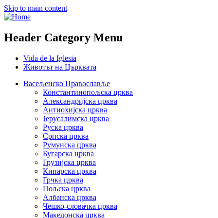
Skip to main content
Header Category Menu
Vida de la Iglesia
Животът на Църквата
Васељенско Православље
Константинопољска црква
Александријска црква
Антиохијска црква
Јерусалимска црква
Руска црква
Српска црква
Румунска црква
Бугарска црква
Грузијска црква
Кипарска црква
Грчка црква
Пољска црква
Албанска црква
Чешко-словачка црква
Македонска црква