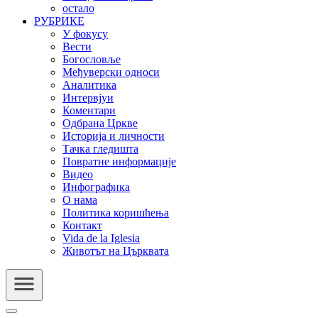
остало
РУБРИКЕ
У фокусу
Вести
Богословље
Међуверски односи
Аналитика
Интервјуи
Коментари
Одбрана Цркве
Историја и личности
Тачка гледишта
Повратне информације
Видео
Инфографика
О нама
Политика коришћења
Контакт
Vida de la Iglesia
Животът на Църквата