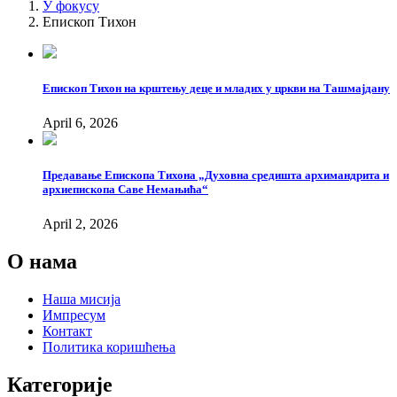
У фокусу
Епископ Тихон
Епископ Тихон на крштењу деце и младих у цркви на Ташмајдану
April 6, 2026
Предавање Епископа Тихона „Духовна средишта архимандрита и
архиепископа Саве Немањића“
April 2, 2026
О нама
Наша мисија
Импресум
Контакт
Политика коришћења
Категорије