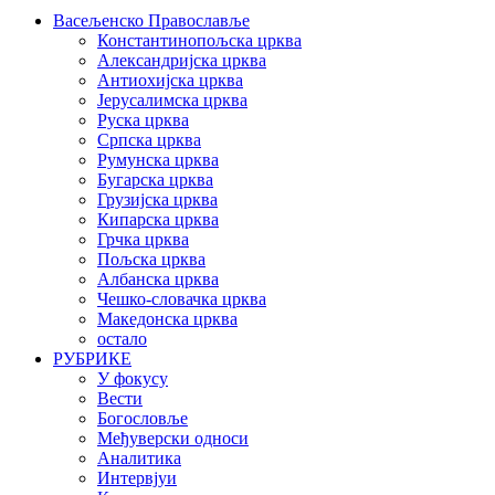
Васељенско Православље
Константинопољска црква
Александријска црква
Антиохијска црква
Јерусалимска црква
Руска црква
Српска црква
Румунска црква
Бугарска црква
Грузијска црква
Кипарска црква
Грчка црква
Пољска црква
Албанска црква
Чешко-словачка црква
Македонска црква
остало
РУБРИКЕ
У фокусу
Вести
Богословље
Међуверски односи
Аналитика
Интервјуи