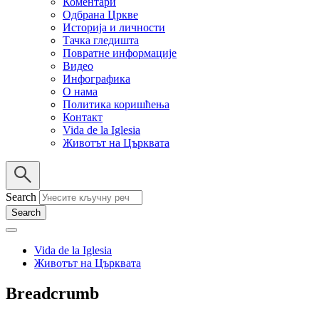
Коментари
Одбрана Цркве
Историја и личности
Тачка гледишта
Повратне информације
Видео
Инфографика
О нама
Политика коришћења
Контакт
Vida de la Iglesia
Животът на Църквата
Search
Vida de la Iglesia
Животът на Църквата
Breadcrumb