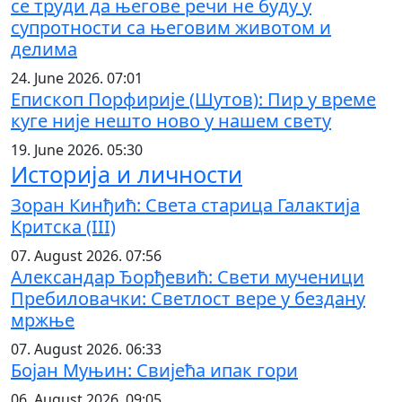
се труди да његове речи не буду у
супротности са његовим животом и
делима
24. June 2026. 07:01
Епископ Порфирије (Шутов): Пир у време
куге није нешто ново у нашем свету
19. June 2026. 05:30
Историја и личности
Зоран Кинђић: Света старица Галактија
Критска (III)
07. August 2026. 07:56
Александар Ђорђевић: Свети мученици
Пребиловачки: Светлост вере у бездану
мржње
07. August 2026. 06:33
Бојан Муњин: Свијећа ипак гори
06. August 2026. 09:05