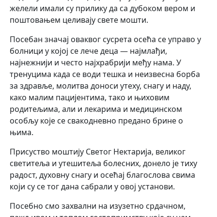
желели имали су прилику да са дубоком вером и
поштовањем целивају свете мошти.
Посебан значај оваквог сусрета осећа се управо у
болници у којој се лече деца — најмлађи,
најнежнији и често најхрабрији међу нама. У
тренуцима када се води тешка и неизвесна борба
за здравље, молитва доноси утеху, снагу и наду,
како малим пацијентима, тако и њиховим
родитељима, али и лекарима и медицинском
особљу које се свакодневно предано брине о
њима.
Присуство моштију Светог Нектарија, великог
светитеља и утешитеља болесних, донело је тиху
радост, духовну снагу и осећај благослова свима
који су се тог дана сабрали у овој установи.
Посебно смо захвални на изузетно срдачном,