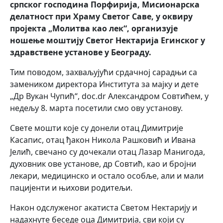
српског господина Порфирија, Мисионарска
делатност при Храму Светог Саве, у оквиру
пројекта „Молитва као лек“, организује
ношење моштију Светог Нектарија Егинског у
здравствене установе у Београду.
Тим поводом, захваљујући срдачној сарадњи са
замеником директора Института за мајку и дете
„Др Вукан Чупић“, doc.dr Александром Совтићем, у
недељу 8. марта посетили смо ову установу.
Свете мошти које су донели отац Димитрије
Касапис, отац ђакон Никола Рашковић и Ивана
Јелић, свечано су дочекали отац Лазар Манигода,
духовник ове установе, др Совтић, као и бројни
лекари, медицинско и остало особље, али и мали
пацијенти и њихови родитељи.
Након одслуженог акатиста Светом Нектарију и
надахнуте беседе оца Димитрија, сви који су