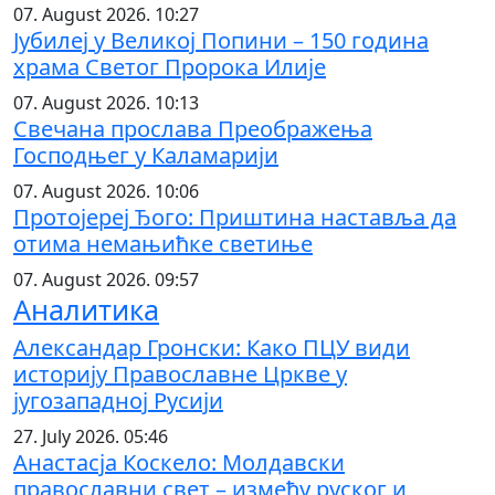
07. August 2026. 10:27
Јубилеј у Великој Попини – 150 година
храма Светог Пророка Илије
07. August 2026. 10:13
Свечана прослава Преображења
Господњег у Каламарији
07. August 2026. 10:06
Протојереј Ђого: Приштина наставља да
отима немањићке светиње
07. August 2026. 09:57
Аналитика
Александар Гронски: Како ПЦУ види
историју Православне Цркве у
југозападној Русији
27. July 2026. 05:46
Анастасја Коскело: Молдавски
православни свет – између руског и