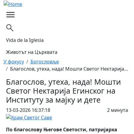
Skip to main content
Vida de la Iglesia
Животът на Църквата
Breadcrumb
У фокусу
Богословље
Благослов, утеха, нада! Мошти Светог Нектарија…
Благослов, утеха, нада! Мошти
Светог Нектарија Егинског на
Институту за мајку и дете
13-03-2026 16:37:18
2 минута
По благослову Његове Светости, патријарха