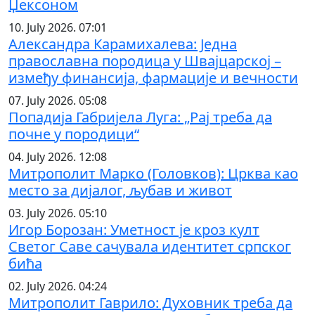
Џексоном
10. July 2026. 07:01
Александра Карамихалева: Једна
православна породица у Швајцарској –
између финансија, фармације и вечности
07. July 2026. 05:08
Попадија Габријела Луга: „Рај треба да
почне у породици“
04. July 2026. 12:08
Митрополит Марко (Головков): Црква као
место за дијалог, љубав и живот
03. July 2026. 05:10
Игор Борозан: Уметност је кроз култ
Светог Саве сачувала идентитет српског
бића
02. July 2026. 04:24
Митрополит Гаврило: Духовник треба да