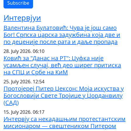
Интервјуи
Валентина Булатовић: Чува је још само
Бог! Српска царска задужбина која две и
по деценије после рата и даље пропада
28. July 2026. 06:10
Ковић за "Данас на РТ": Џуфка није
усамљен случај, већ део ширег притиска
на СПЦ и Србе на КиМ
25. July 2026. 12:54
Протојереј Питер Џексон: Моја искуства у
Богословији Свете Тројице у Џорданвилу
(САД)
15. July 2026. 06:17
Интервју са некадашњим протестантским
мисионаром — свештеником Питером