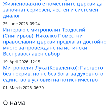
Жизненоважно е поместните църкви да
започнат сериозен, честен и системен
диалог
25. June 2026. 09:24
Интервю с митрополит Теодосий
(Снигирьов): Няколко Поместни
православни църкви предлагат достойно
място за провеждане на истински
Всеправославен събор
19. April 2026. 12:15
Митрополит Лука (Коваленко): Паството
без покрив, но не без Бога: за духовното
единство в условия на потисничество
01. March 2026. 06:39
О нама