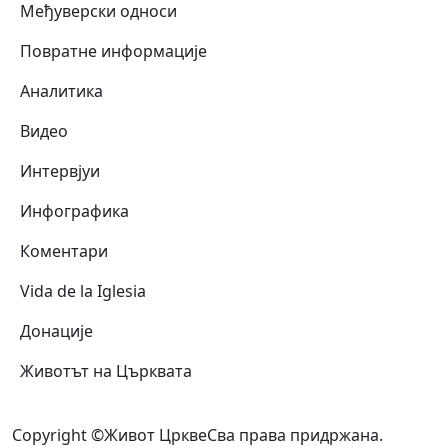
Међуверски односи
Повратне информације
Аналитика
Видео
Интервјуи
Инфографика
Коментари
Vida de la Iglesia
Донације
Животът на Църквата
Copyright ©Живот Цркве
Сва права придржана.