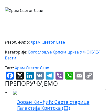
Извор, фото
:
Храм Светог Саве
Категорије:
Богословље
Српска црква
У ФОКУСУ
Вести
Тагс:
Храм Светог Саве
Facebook
X
LinkedIn
VK
Telegram
Viber
WhatsAp
Email
Cop
Link
ПРЕПОРУЧУЈЕМО
Зоран Кинђић: Света старица
Галактија Критска (III)