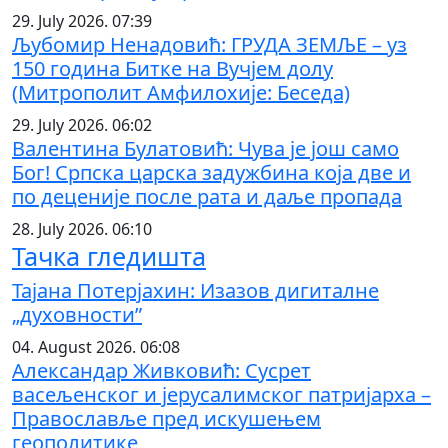
29. July 2026. 07:39
Љубомир Ненадовић: ГРУДА ЗЕМЉЕ – уз
150 година Битке на Вучјем долу
(Митрополит Амфилохије: Беседа)
29. July 2026. 06:02
Валентина Булатовић: Чува је још само
Бог! Српска царска задужбина која две и
по деценије после рата и даље пропада
28. July 2026. 06:10
Тачка гледишта
Тајана Потерјахин: Изазов дигиталне
„духовности”
04. August 2026. 06:08
Александар Живковић: Сусрет
васељенског и јерусалимског патријарха –
Православље пред искушењем
геополитике