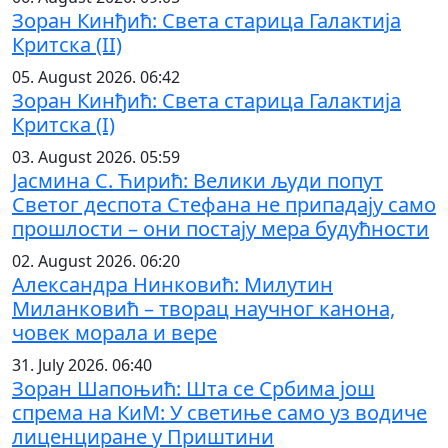
Зоран Кинђић: Света старица Галактија
Критска (II)
05. August 2026. 06:42
Зоран Кинђић: Света старица Галактија
Критска (I)
03. August 2026. 05:59
Јасмина С. Ћирић: Велики људи попут
Светог деспота Стефана не припадају само
прошлости – они постају мера будућности
02. August 2026. 06:20
Александра Нинковић: Милутин
Миланковић – творац научног канона,
човек морала и вере
31. July 2026. 06:40
Зоран Шапоњић: Шта се Србима још
спрема на КиМ: У светиње само уз водиче
лиценциране у Приштини