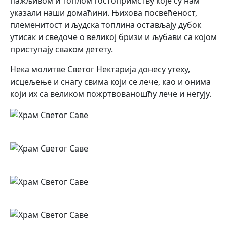
пажљивом и топлом гостопримству које су нам
указали наши домаћини. Њихова посвећеност,
племенитост и људска топлина остављају дубок
утисак и сведоче о великој бризи и љубави са којом
приступају сваком детету.
Нека молитве Светог Нектарија донесу утеху,
исцељење и снагу свима који се лече, као и онима
који их са великом пожртвованошћу лече и негују.