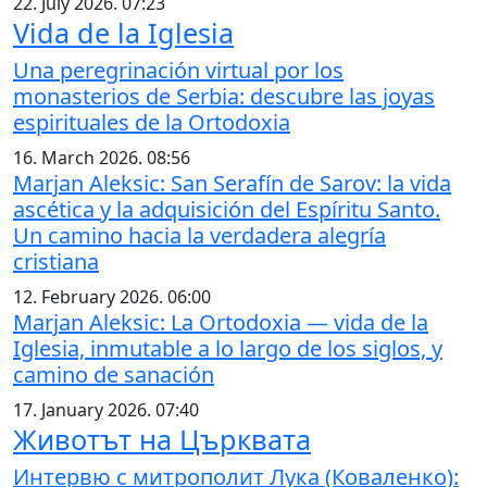
22. July 2026. 07:23
Vida de la Iglesia
Una peregrinación virtual por los
monasterios de Serbia: descubre las joyas
espirituales de la Ortodoxia
16. March 2026. 08:56
Marjan Aleksic: San Serafín de Sarov: la vida
ascética y la adquisición del Espíritu Santo.
Un camino hacia la verdadera alegría
cristiana
12. February 2026. 06:00
Marjan Aleksic: La Ortodoxia — vida de la
Iglesia, inmutable a lo largo de los siglos, y
camino de sanación
17. January 2026. 07:40
Животът на Църквата
Интервю с митрополит Лука (Коваленко):