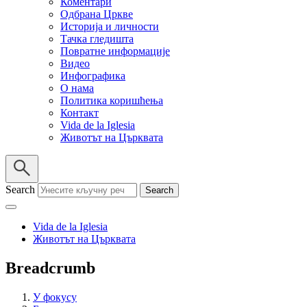
Коментари
Одбрана Цркве
Историја и личности
Тачка гледишта
Повратне информације
Видео
Инфографика
О нама
Политика коришћења
Контакт
Vida de la Iglesia
Животът на Църквата
Search
Vida de la Iglesia
Животът на Църквата
Breadcrumb
У фокусу