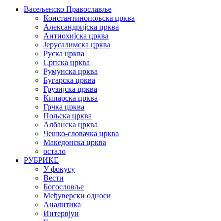
Васељенско Православље
Константинопољска црква
Александријска црква
Антиохијска црква
Јерусалимска црква
Руска црква
Српска црква
Румунска црква
Бугарска црква
Грузијска црква
Кипарска црква
Грчка црква
Пољска црква
Албанска црква
Чешко-словачка црква
Македонска црква
остало
РУБРИКЕ
У фокусу
Вести
Богословље
Међуверски односи
Аналитика
Интервјуи