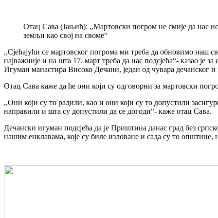
Отац Сава (Јањић): ,,Мартовски погром не смије да нас 
земљи као свој на своме“
,,Сјећајући се мартовског погрома ми треба да обновимо наш све
најважније и на шта 17. март треба да нас подсјећа“- казао је
Игуман манастира Високо Дечани, један од чувара дечанског и 
Отац Сава каже да ће они који су одговорни за мартовски погро
,,Они који су то радили, као и они који су то допустили засиг
направили и шта су допустили да се догоди“- каже отац Сава.
Дечански игуман подсјећа да је Приштина данас град без српско
нашим енклавама, које су биле изловане и сада су то општине, 