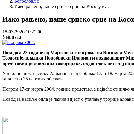
Богословље
Иако рањено, наше српско срце на Косову и…
Иако рањено, наше српско срце на Косо
18-03-2026 10:25:00
5 минута
Поводом 22 године од Мартовског погрома на Косову и Мет
Теодосије, владика Новобрдски Иларион и архимандрит Мих
представници локалних самоуправа, овдашњих институција и
У дводневном насиљу Албанаца над Србима 17. и 18. марта 2024.
запаљено 35 верских објеката.
Погром 17-ог марта 2004. године представља највеће етничко 
Повод за насиље била је лажна вијест о утапању тројице албанс