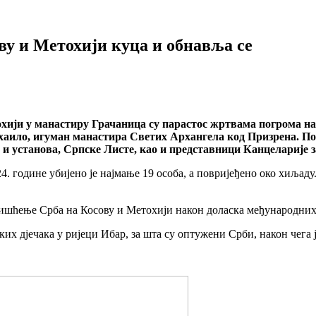
ву и Метохији куца и обнавља се
охији у манастиру Грачаница су парастос жртвама погрома
аило, игуман манастира Светих Архангела код Призрена. Пор
 установа, Српске Листе, као и представници Канцеларије з
 године убијено је најмање 19 особа, а повријеђено око хиљаду.
чишћење Срба на Косову и Метохији након доласка међународних
ких дјечака у ријеци Ибар, за шта су оптужени Срби, након чега 