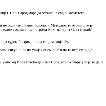
јет. Наш народ мора да остане на својој косметској
ми не одричемо нашег Косова и Метохије, то је оно што је
дине поводом годишњице погрома Архимандрит Сава (Јањић)
 пред судом Божјим и пред својом савјешћу.
етиње сигурно ће их увијек опомињати на то шта су овдје
јужно од Ибра готово да нема Срба, али охрабрујуће је то да је