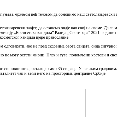
испуњава мржњом већ тежњом да обновимо наш светолазаревски зав
толазаревски завјет, да останемо овдје као свој на своме. Да се 
 за емисију ,,Коемсетска кандила” Радија ,,Светигора” 2021. го
косметског кандила вјере православне.
м одговарати, ако не пред судовима овога свијета, онда сигурно
урно не могу остати мирни. Плач и туга, поломљени крстови и св
г становништва, остало је само 35 стараца. У великим градовима 
наталитет чак и већи него на просторима централне Србије.