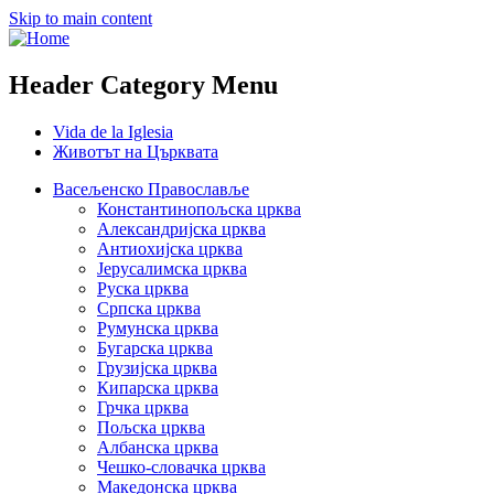
Skip to main content
Header Category Menu
Vida de la Iglesia
Животът на Църквата
Васељенско Православље
Константинопољска црква
Александријска црква
Антиохијска црква
Јерусалимска црква
Руска црква
Српска црква
Румунска црква
Бугарска црква
Грузијска црква
Кипарска црква
Грчка црква
Пољска црква
Албанска црква
Чешко-словачка црква
Македонска црква