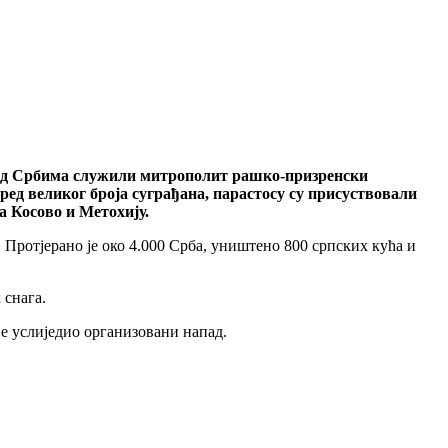
 над Србима служили митрополит рашко-призренски
ед великог броја суграђана, парастосу су присуствовали
а Косово и Метохију.
 Протјерано је око 4.000 Срба, уништено 800 српских кућа и
 снага.
је услиједио организовани напад.