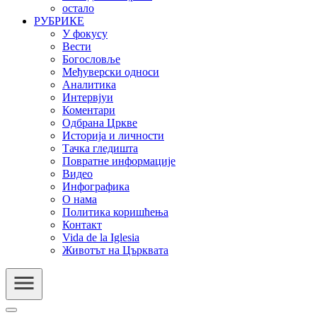
остало
РУБРИКЕ
У фокусу
Вести
Богословље
Међуверски односи
Аналитика
Интервјуи
Коментари
Одбрана Цркве
Историја и личности
Тачка гледишта
Повратне информације
Видео
Инфографика
О нама
Политика коришћења
Контакт
Vida de la Iglesia
Животът на Църквата