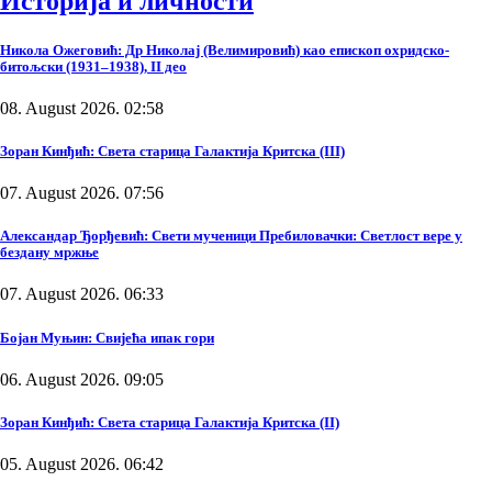
Историја и личности
Никола Ожеговић: Др Николај (Велимировић) као епископ охридско-
битољски (1931–1938), II део
08. August 2026. 02:58
Зоран Кинђић: Света старица Галактија Критска (III)
07. August 2026. 07:56
Александар Ђорђевић: Свети мученици Пребиловачки: Светлост вере у
бездану мржње
07. August 2026. 06:33
Бојан Муњин: Свијећа ипак гори
06. August 2026. 09:05
Зоран Кинђић: Света старица Галактија Критска (II)
05. August 2026. 06:42