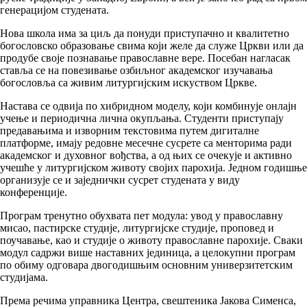
генерацијом студената.
Нова школа има за циљ да понуди приступачно и квалитетно
богословско образовање свима који желе да служе Цркви или да
продубе своје познавање православне вере. Посебан нагласак
ставља се на повезивање озбиљног академског изучавања
богословља са живим литургијским искуством Цркве.
Настава се одвија по хибридном моделу, који комбинује онлајн
учење и периодична лична окупљања. Студенти приступају
предавањима и изворним текстовима путем дигиталне
платформе, имају редовне месечне сусрете са менторима ради
академског и духовног вођства, а од њих се очекује и активно
учешће у литургијском животу својих парохија. Једном годишње
организује се и заједнички сусрет студената у виду
конференције.
Програм тренутно обухвата пет модула: увод у православну
мисао, пастирске студије, литургијске студије, проповед и
поучавање, као и студије о животу православне парохије. Сваки
модул садржи више наставних јединица, а целокупни програм
по обиму одговара двогодишњим основним универзитетским
студијама.
Према речима управника Центра, свештеника Јакова Сименса,