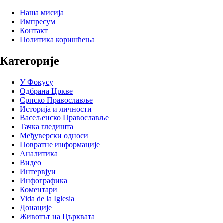
Наша мисија
Импресум
Контакт
Политика коришћења
Категорије
У Фокусу
Одбрана Цркве
Српско Православље
Историја и личности
Васељенско Православље
Тачка гледишта
Међуверски односи
Повратне информације
Аналитика
Видео
Интервјуи
Инфографика
Коментари
Vida de la Iglesia
Донације
Животът на Църквата