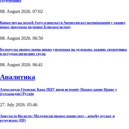
студенткиње
08. August 2026. 07:02
Кипар пружа помоћ Јерусалимској и Антиохијској патријаршији у оквиру
новог програма подршке Блиском истоку
08. August 2026. 06:50
Белоруска православна црква упозорава на деловање лажних свештеника
и псеудорелигиозних група
08. August 2026. 06:41
Аналитика
Александар Гронски: Како ПЦУ види историју Православне Цркве у
југозападној Русији
27. July 2026. 05:46
Анастасја Коскело: Молдавски православни свет – између руског и
румунског (III)