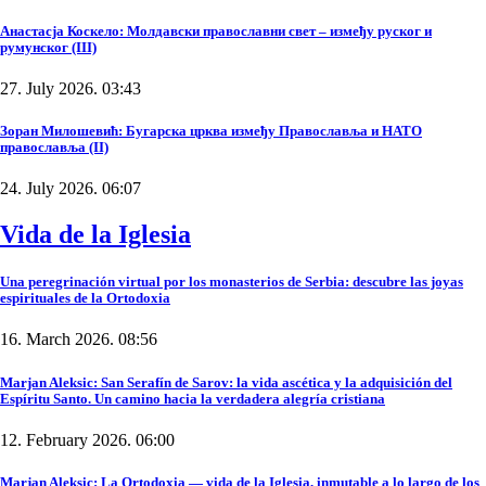
Анастасја Коскело: Молдавски православни свет – између руског и
румунског (III)
27. July 2026. 03:43
Зоран Милошевић: Бугарска црква између Православља и НАТО
православља (II)
24. July 2026. 06:07
Vida de la Iglesia
Una peregrinación virtual por los monasterios de Serbia: descubre las joyas
espirituales de la Ortodoxia
16. March 2026. 08:56
Marjan Aleksic: San Serafín de Sarov: la vida ascética y la adquisición del
Espíritu Santo. Un camino hacia la verdadera alegría cristiana
12. February 2026. 06:00
Marjan Aleksic: La Ortodoxia — vida de la Iglesia, inmutable a lo largo de los