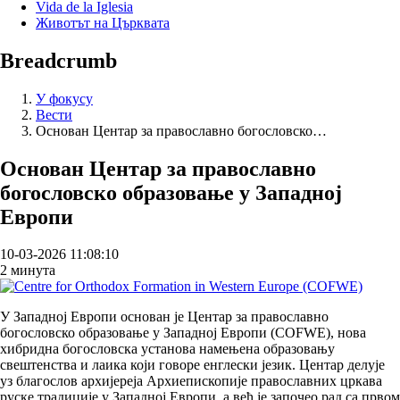
Vida de la Iglesia
Животът на Църквата
Breadcrumb
У фокусу
Вести
Основан Центар за православно богословско…
Основан Центар за православно
богословско образовање у Западној
Европи
10-03-2026 11:08:10
2 минута
У Западној Европи основан је Центар за православно
богословско образовање у Западној Европи (COFWE), нова
хибридна богословска установа намењена образовању
свештенства и лаика који говоре енглески језик. Центар делује
уз благослов архијереја Архиепископије православних цркава
руске традиције у Западној Европи, а већ је започео рад са првом