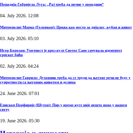
Попадија Габријела Луга: „Рај треба да почне у породици“
04. July 2026. 12:08
Митрополит Марко (Головков): Црква као место за дијалог, љубав и живот
03. July 2026. 05:10
Игор Борозан: Уметност је кроз култ Светог Саве сачувала идентитет
српског бића
02. July 2026. 04:24
Митрополит Гаврило: Духовник треба да се труди да његове речи не буду у
супротности са његовим животом и делима
24. June 2026. 07:01
Епископ Порфирије (Шутов): Пир у време куге није нешто ново у нашем
свету
19. June 2026. 05:30