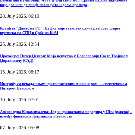
Валентина Булатовић: Чува је још само Бог! Српска царска задужбина
која две и по деценије после рата и даље пропада
28. July 2026. 06:10
Ковић за "Данас на РТ": Џуфка није усамљен случај, већ део ширег
притиска на СПЦ и Србе на КиМ
25. July 2026. 12:54
Протојереј Питер Џексон: Моја искуства у Богословији Свете Тројице у
Џорданвилу (САД)
15. July 2026. 06:17
Интервју са некадашњим протестантским мисионаром — свештеником
Питером Џексоном
10. July 2026. 07:01
Александра Карамихалева: Једна православна породица у Швајцарској –
између финансија, фармације и вечности
07. July 2026. 05:08