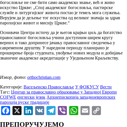
богословље не сме бити само академско знање, већ и живо
искуство Цркве: „Спој академског богословља, пастирске
службе и литургијског живота постао је темељ мога служења.
Верујем да је дељење тог искуства од великог значаја за здрав
парохијски живот и мисију Цркве.“
Оснивачи Центра истичу да је његов крајњи циљ да богатство
православног богословља учини доступним ширем кругу
верних и тако допринесе јачању православног сведочења у
савременом друштву. У наредном периоду планирано је
проширење броја студената, увођење нових модула и добијање
званичне академске акредитације у Уједињеном Краљевству.
Извор, фото
:
orthochristian.com
Категорије:
Васељенско Православље
У ФОКУСУ
Вести
Тагс:
Центар за православно образовање у Западној Европи
COFWE
енглески језик
Архиепископија западноевропских
парохија руске традиције
Facebook
X
LinkedIn
VK
Telegram
Viber
WhatsApp
Email
Copy
Link
ПРЕПОРУЧУЈЕМО