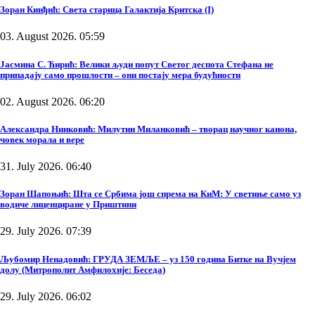
Зоран Кинђић: Света старица Галактија Критска (I)
03. August 2026. 05:59
Јасмина С. Ћирић: Велики људи попут Светог деспота Стефана не
припадају само прошлости – они постају мера будућности
02. August 2026. 06:20
Александра Нинковић: Милутин Миланковић – творац научног канона,
човек морала и вере
31. July 2026. 06:40
Зоран Шапоњић: Шта се Србима још спрема на КиМ: У светиње само уз
водиче лиценциране у Приштини
29. July 2026. 07:39
Љубомир Ненадовић: ГРУДА ЗЕМЉЕ – уз 150 година Битке на Вучјем
долу (Митрополит Амфилохије: Беседа)
29. July 2026. 06:02