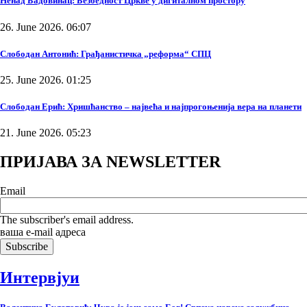
Ненад Бадовинац: Безбедност Цркве у дигиталном простору
26. June 2026. 06:07
Слободан Антонић: Грађанистичка „реформа“ СПЦ
25. June 2026. 01:25
Слободан Ерић: Хришћанство – највећа и најпрогоњенија вера на планети
21. June 2026. 05:23
ПРИЈАВА ЗА NEWSLETTER
Email
The subscriber's email address.
ваша е-mail адреса
Интервјуи