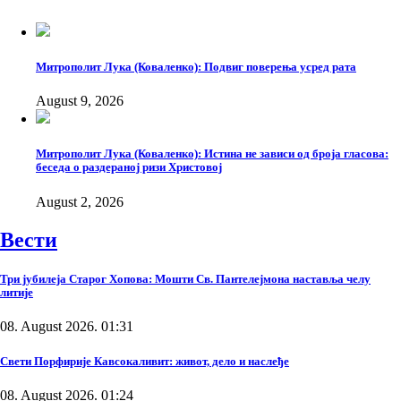
Митрополит Лука (Коваленко): Подвиг поверења усред рата
August 9, 2026
Митрополит Лука (Коваленко): Истина не зависи од броја гласова:
беседа о раздераној ризи Христовој
August 2, 2026
Вести
Три јубилеја Старог Хопова: Мошти Св. Пантелејмона наставља челу
литије
08. August 2026. 01:31
Свети Порфирије Кавсокаливит: живот, дело и наслеђе
08. August 2026. 01:24