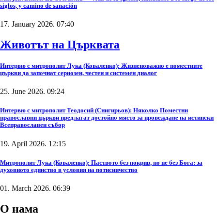
siglos, y camino de sanación
17. January 2026. 07:40
Животът на Църквата
Интервю с митрополит Лука (Коваленко): Жизненоважно е поместните
църкви да започнат сериозен, честен и системен диалог
25. June 2026. 09:24
Интервю с митрополит Теодосий (Снигирьов): Няколко Поместни
православни църкви предлагат достойно място за провеждане на истински
Всеправославен събор
19. April 2026. 12:15
Митрополит Лука (Коваленко): Паството без покрив, но не без Бога: за
духовното единство в условия на потисничество
01. March 2026. 06:39
О нама