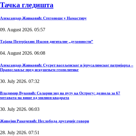
Тачка гледишта
Александар Живковић: Стегоноше у Намастиру
09. August 2026. 05:57
Тајана Потерјахин: Изазов дигиталне „духовности”
04. August 2026. 06:08
Александар Живковић: Сусрет васељенског и јерусалимског патријарха –
Православље пред искушењем геополитике
30. July 2026. 07:32
Владимир Вуковић: Соларни зид на путу ка Острогу: дозвола за 67
мегавата на више од милион квадрата
30. July 2026. 06:03
Живојин Ракочевић: Неслобода другачије говори
28. July 2026. 07:51