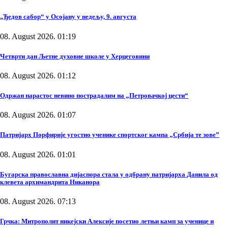
„Ђедов сабор“ у Осојану у недељу, 9. августа
08. August 2026. 01:19
Четврти дан Љетне духовне школе у Херцеговини
08. August 2026. 01:12
Одржан парастос невино пострадалим на „Петровачкој цести“
08. August 2026. 01:07
Патријарх Порфирије угостио ученике спортског кампа „Србија те зове”
08. August 2026. 01:01
Бугарска православна дијаспора стала у одбрану патријарха Данила од
клевета архимандрита Никанора
08. August 2026. 07:13
Грчка: Митрополит никејски Алексије посетио летњи камп за ученице и