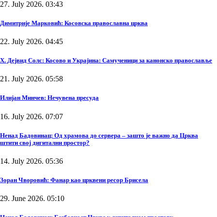
27. July 2026. 03:43
Димитрије Марковић: Косовска православна црква
22. July 2026. 04:45
Х. Дејвид Солс: Косово и Украјина: Самученици за канонско православље
21. July 2026. 05:58
Илијан Минчев: Нечувена пресуда
16. July 2026. 07:07
Ненад Бадовинац: Од храмова до сервера – зашто је важно да Црква
штити свој дигитални простор?
14. July 2026. 05:36
Зоран Чворовић: Фанар као црквени ресор Брисела
29. June 2026. 05:10