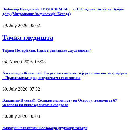
Љубомир Ненадовић: ГРУДА ЗЕМЉЕ – уз 150 година Битке на Вучјем
долу (Митрополит Амфилохије: Беседа)
29. July 2026. 06:02
Тачка гледишта
Тајана Потерјахин: Изазов дигиталне „духовности”
04. August 2026. 06:08
Александар Живковић: Сусрет васељенског и јерусалимског патријарха
– Православље пред искушењем геополитике
30. July 2026. 07:32
Владимир Вуковић: Соларни зид на путу ка Острогу: дозвола за 67
мегавата на више од милион квадрата
30. July 2026. 06:03
Живојин Ракочевић: Неслобода другачије говори