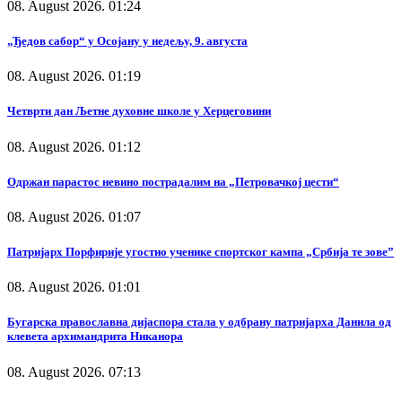
08. August 2026. 01:24
„Ђедов сабор“ у Осојану у недељу, 9. августа
08. August 2026. 01:19
Четврти дан Љетне духовне школе у Херцеговини
08. August 2026. 01:12
Одржан парастос невино пострадалим на „Петровачкој цести“
08. August 2026. 01:07
Патријарх Порфирије угостио ученике спортског кампа „Србија те зове”
08. August 2026. 01:01
Бугарска православна дијаспора стала у одбрану патријарха Данила од
клевета архимандрита Никанора
08. August 2026. 07:13