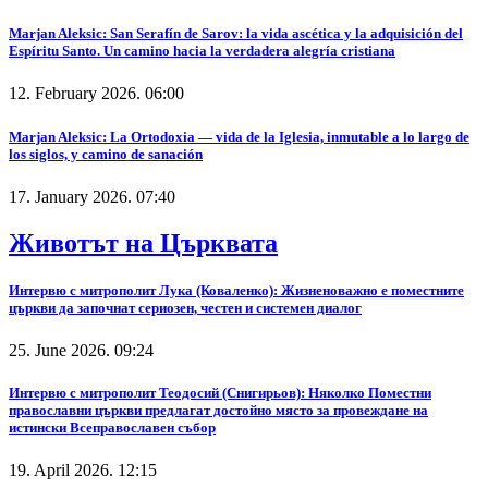
Marjan Aleksic: San Serafín de Sarov: la vida ascética y la adquisición del
Espíritu Santo. Un camino hacia la verdadera alegría cristiana
12. February 2026. 06:00
Marjan Aleksic: La Ortodoxia — vida de la Iglesia, inmutable a lo largo de
los siglos, y camino de sanación
17. January 2026. 07:40
Животът на Църквата
Интервю с митрополит Лука (Коваленко): Жизненоважно е поместните
църкви да започнат сериозен, честен и системен диалог
25. June 2026. 09:24
Интервю с митрополит Теодосий (Снигирьов): Няколко Поместни
православни църкви предлагат достойно място за провеждане на
истински Всеправославен събор
19. April 2026. 12:15