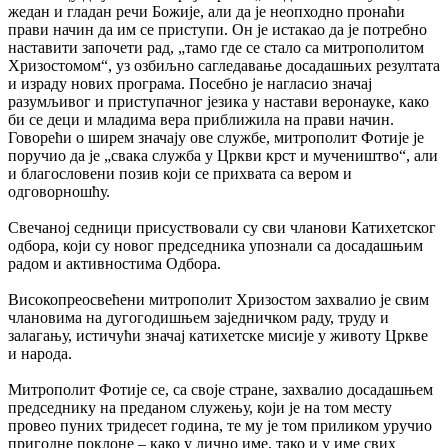
жедан и гладан речи Божије, али да је неопходно пронаћи
прави начин да им се приступи. Он је истакао да је потребно
наставити започети рад, „тамо где се стало са митрополитом
Хризостомом“, уз озбиљно сагледавање досадашњих резултата
и израду нових програма. Посебно је нагласио значај
разумљивог и приступачног језика у настави веронауке, како
би се деци и младима вера приближила на прави начин.
Говорећи о ширем значају ове службе, митрополит Фотије је
поручио да је „свака служба у Цркви крст и мучеништво“, али
и благословени позив који се прихвата са вером и
одговорношћу.
Свечаној седници присуствовали су сви чланови Катихетског
одбора, који су новог председника упознали са досадашњим
радом и активностима Одбора.
Високопреосвећени митрополит Хризостом захвалио је свим
члановима на дугогодишњем заједничком раду, труду и
залагању, истичући значај катихетске мисије у животу Цркве
и народа.
Митрополит Фотије се, са своје стране, захвалио досадашњем
председнику на преданом служењу, који је на том месту
провео пуних тридесет година, те му је том приликом уручио
пригодне поклоне – како у лично име, тако и у име свих