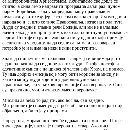
са Митрополитом Хризостомом. Исчитаћемо све докле се
стигло, а онда ћемо направити програм за даљи рад, пуном
паром. Борићемо се да унапредимо нашу православну
педагогију, катихезу, јер је то веома важна ствар. Имамо доста
народа који је, што се тиче Православља, негде на пола пута.
Људи су жедни и гладни речи Божије, али ми не налазимо
начин како да им приступимо, како да их потпуно упознамо са
вером. Постоје и групе људи који нису од оних који примају
свештеника у водицу, па да седне са њима и разговара, а
потребно је и њима на неки начин приступити.
Знате да пишем песме теолошког садржаја и видим да је то
један од начина да се допре до тих људи. Такође, постоје и
едукативне емисије на црквеној телевизији Храм, на пример.
Ту има добрих емисија које могу бити корисне за мисију и
катихизацију људи који нису довољно упознали
Православље, јер у њихово време није било веронауке. Они
су, практично, учили атеизам уместо веронауке.
Мислим да ћемо то радити, ако Бог да, сви заједно.
Митрополит је споменуо да треба објавити оно што још није
објављено, а било је у припреми.
Поред тога, морамо што чешће одржавати семинаре. Што се
тиче едукације, школа је невероватна ствар. Ако ниси