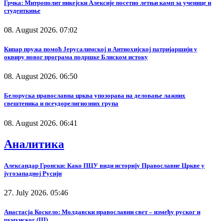
Грчка: Митрополит никејски Алексије посетио летњи камп за ученице и
студенткиње
08. August 2026. 07:02
Кипар пружа помоћ Јерусалимској и Антиохијској патријаршији у
оквиру новог програма подршке Блиском истоку
08. August 2026. 06:50
Белоруска православна црква упозорава на деловање лажних
свештеника и псеудорелигиозних група
08. August 2026. 06:41
Аналитика
Александар Гронски: Како ПЦУ види историју Православне Цркве у
југозападној Русији
27. July 2026. 05:46
Анастасја Коскело: Молдавски православни свет – између руског и
румунског (III)