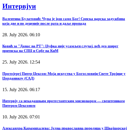
Интервјуи
Валентина Булатовић: Чува је још само Бог! Српска царска задужбина
која две и по деценије после рата и даље пропада
28. July 2026. 06:10
Ковић за "Данас на РТ": Џуфка није усамљен случај, већ део ширег
притиска на СПЦ и Србе на КиМ
25. July 2026. 12:54
Протојереј Питер Џексон: Моја искуства у Богословији Свете Тројице у
Џорданвилу (САД)
15. July 2026. 06:17
Интервју са некадашњим протестантским мисионаром — свештеником
Питером Џексоном
10. July 2026. 07:01
Александра Карамихалева: Једна православна породица у Швајцарској