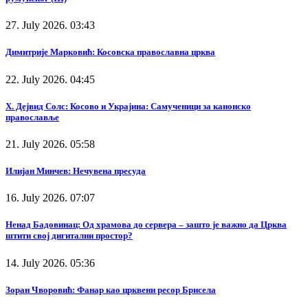
27. July 2026. 03:43
Димитрије Марковић: Косовска православна црква
22. July 2026. 04:45
Х. Дејвид Солс: Косово и Украјина: Самученици за канонско
православље
21. July 2026. 05:58
Илијан Минчев: Нечувена пресуда
16. July 2026. 07:07
Ненад Бадовинац: Од храмова до сервера – зашто је важно да Црква
штити свој дигитални простор?
14. July 2026. 05:36
Зоран Чворовић: Фанар као црквени ресор Брисела