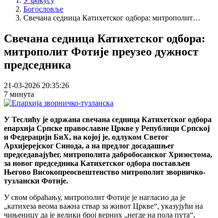
У фокусу
Богословље
Breadcrumb
Свечана седница Катихетског одбора: митрополит…
Свечана седница Катихетског одбора:
митрополит Фотије преузео дужност
председника
21-03-2026 20:35:26
7 минута
У Теслићу је одржана свечана седница Катихетског одбора
епархија Српске православне Цркве у Републици Српској
и Федерацији БиХ, на којој је, одлуком Светог
Архијерејског Синода, а на предлог досадашњег
председавајућег, митрополита дабробосанског Хризостома,
за новог председника Катихетског одбора постављен
Његово Високопреосвештенство митрополит зворничко-
тузлански Фотије.
У свом обраћању, митрополит Фотије је нагласио да је
„катихеза веома важна ствар за живот Цркве“, указујући на
чињеницу да је велики број верних „негде на пола пута“,