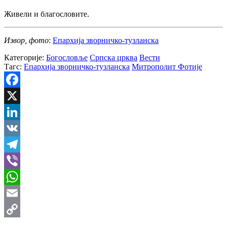
Живели и благословите.
Извор, фото
:
Епархија зворничко-тузланска
Категорије:
Богословље
Српска црква
Вести
Тагс:
Епархија зворничко-тузланска
Митрополит Фотије
Facebook
X
LinkedIn
VK
Telegram
Viber
WhatsApp
Email
Copy