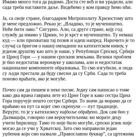
Имамо много тога да радимо. Доста сте већ и ви урадили, али
сада треба наставити даље. Видећемо у ком правцу ћемо ићи.
Ја, са своје стране, благодарим Митрополиту Хризостому што
је мене предложио. Рекао је: „Владико, то је мучеништво.
Неће бити лако.” Сигурно. Али, са друге стране, коју год
службу да имамо у Цркви, то је крст и мучеништво. Ту немаш
куд — или прихваташ тај позив и идеш напред. Нарочито је то
случај са бригом о нашој омладини на катихетском нивоу, у
једном друштву као што је наше, у Републици Српској, Србији
и Црној Гори — у нашим српским земљама. Велики проблем
је био недостатак веронауке у школама, али и недостатак
националне компоненте образовања. То смо изгубили, и онда
су људи престали да буду свесни да су Срби. Сада то треба
поново враћати, ако је могуће.
Почео сам да пишем и неке песме. Једну сам написао о томе
како два врана гаврана лете из Црне Горе и како сестра Црна
Гора поручује нешто сестри Србији. То значи да морамо да се
враћамо на пут са којег смо скренули — пут традиције.
Верујте, то је у катихизису најбоље обрађено. Док сам био у
Далмацији, говорио сам вероучитељима: ви морате децу
учити ћирилицу. Тамо то није било могуће, српски језик није
могао да се учи у Хрватској. Зато смо направили један
уџбеник који смо назвали „Православни буквар”, са цртежима