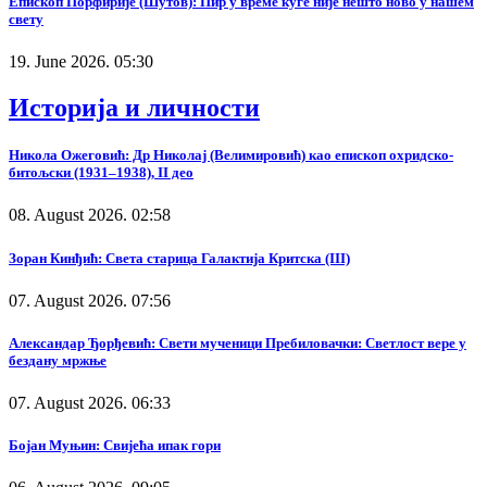
Епископ Порфирије (Шутов): Пир у време куге није нешто ново у нашем
свету
19. June 2026. 05:30
Историја и личности
Никола Ожеговић: Др Николај (Велимировић) као епископ охридско-
битољски (1931–1938), II део
08. August 2026. 02:58
Зоран Кинђић: Света старица Галактија Критска (III)
07. August 2026. 07:56
Александар Ђорђевић: Свети мученици Пребиловачки: Светлост вере у
бездану мржње
07. August 2026. 06:33
Бојан Муњин: Свијећа ипак гори