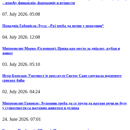
– између финансија, фармације и вечности
07. July 2026. 05:08
Попадија Габријела Луга: „Рај треба да почне у породици“
04. July 2026. 12:08
Митрополит Марко (Головков): Црква као место за дијалог, љубав и
живот
03. July 2026. 05:10
Игор Борозан: Уметност је кроз култ Светог Саве сачувала идентитет
српског бића
02. July 2026. 04:24
Митрополит Гаврило: Духовник треба да се труди да његове речи не буду
у супротности са његовим животом и делима
24. June 2026. 07:01