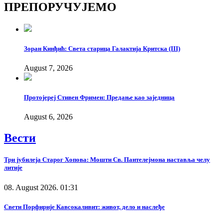
ПРЕПОРУЧУЈЕМО
Link
Зоран Кинђић: Света старица Галактија Критска (III)
August 7, 2026
Протојереј Стивен Фримен: Предање као заједница
August 6, 2026
Вести
Три јубилеја Старог Хопова: Мошти Св. Пантелејмона наставља челу
литије
08. August 2026. 01:31
Свети Порфирије Кавсокаливит: живот, дело и наслеђе