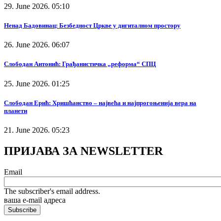
29. June 2026. 05:10
Ненад Бадовинац: Безбедност Цркве у дигиталном простору
26. June 2026. 06:07
Слободан Антонић: Грађанистичка „реформа“ СПЦ
25. June 2026. 01:25
Слободан Ерић: Хришћанство – највећа и најпрогоњенија вера на
планети
21. June 2026. 05:23
ПРИЈАВА ЗА NEWSLETTER
Email
The subscriber's email address.
ваша е-mail адреса