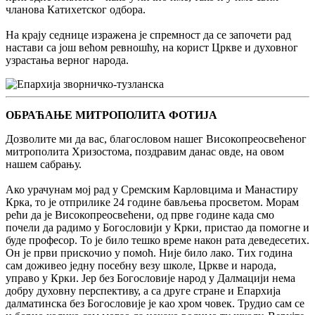
чланова Катихетског одбора.
На крају седнице изражена је спремност да се започети рад
настави са још већом ревношћу, на корист Цркве и духовног
узрастања верног народа.
ОБРАЋАЊЕ МИТРОПОЛИТА ФОТИЈА
Дозволите ми да вас, благословом нашег Високопреосвећеног
митрополита Хризостома, поздравим данас овде, на овом
нашем сабрању.
Ако урачунам мој рад у Сремским Карловцима и Манастиру
Крка, то је отприлике 24 године бављења просветом. Морам
рећи да је Високопреосвећени, од прве године када смо
почели да радимо у Богословији у Крки, пристао да помогне и
буде професор. То је било тешко време након рата деведесетих.
Он је први прискочио у помоћ. Није било лако. Тих година
сам доживео једну посебну везу школе, Цркве и народа,
управо у Крки. Јер без Богословије народ у Далмацији нема
добру духовну перспективу, а са друге стране и Епархија
далматинска без Богословије је као хром човек. Трудио сам се