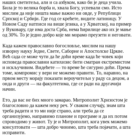
наших светитеља, али и са азбуком, како би је деца учила.
Била је то велика борба и, хвала Богу, успевали смо. Исто
мислим да није ништа мање важно ни овде, у Републици
Српској и Србији. Где год се крећете, видите латиницу. У
Новом Саду натписи на више језика, а у Хрватској, на пример
у Вуковару, где има доста Срба, нема ћирилице ако их је мање
од 30%. То је једно добро које ми морамо преузети и неговати.
Када кажем православно богословље, мислим на нашу
изворну науку Једне, Свете, Саборне и Апостолске Цркве.
Већ сада се може чути да ће доћи време када ће човек који
исповеда православни катихизис бити сматран екстремистом
и искључивим. Видећете — то време ће сигурно доћи. Према
томе, компромис у вери не можемо правити. То, наравно, на
првом месту морају показати вероучитељи у раду са децом, а
онда и други — на факултетима, где се ради на другачији
начин.
Ето, да вас не бих много замарао. Митрополит Хризостом је
благословио да кажем неку реч. У сваком случају, знам шта
треба радити и то ми није страно, али треба да се
организујемо, направимо планове и програме и да их потом
спроводимо у живот. Ту је и Митрополит, кога увек можемо
консултовати — шта добро чинимо, шта треба појачати, а шта
исправити.