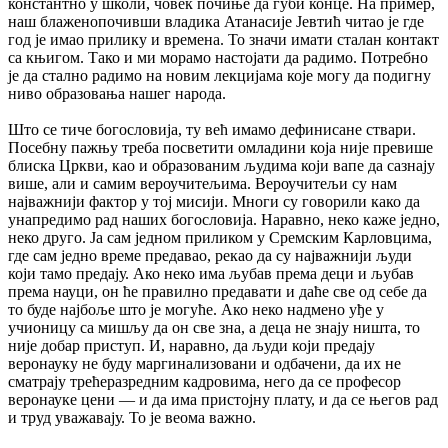
константно у школи, човек почиње да губи конце. На пример,
наш блаженопочивши владика Атанасије Јевтић читао је где
год је имао прилику и времена. То значи имати сталан контакт
са књигом. Тако и ми морамо настојати да радимо. Потребно
је да стално радимо на новим лекцијама које могу да подигну
ниво образовања нашег народа.
Што се тиче богословија, ту већ имамо дефинисане ствари.
Посебну пажњу треба посветити омладини која није превише
блиска Цркви, као и образованим људима који вапе да сазнају
више, али и самим вероучитељима. Вероучитељи су нам
најважнији фактор у тој мисији. Многи су говорили како да
унапредимо рад наших богословија. Наравно, неко каже једно,
неко друго. Ја сам једном приликом у Сремским Карловцима,
где сам једно време предавао, рекао да су најважнији људи
који тамо предају. Ако неко има љубав према деци и љубав
према науци, он ће правилно предавати и даће све од себе да
то буде најбоље што је могуће. Ако неко надмено уђе у
учионицу са мишљу да он све зна, а деца не знају ништа, то
није добар приступ. И, наравно, да људи који предају
веронауку не буду маргинализовани и одбачени, да их не
сматрају трећеразредним кадровима, него да се професор
веронауке цени — и да има пристојну плату, и да се његов рад
и труд уважавају. То је веома важно.