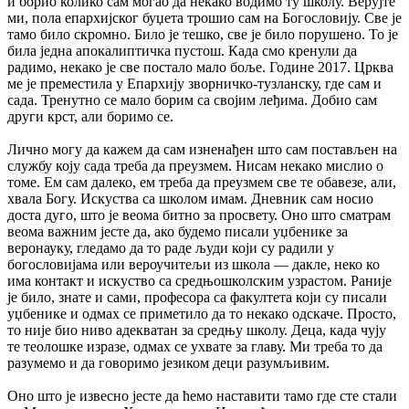
и борио колико сам могао да некако водимо ту школу. Верујте
ми, пола епархијског буџета трошио сам на Богословију. Све је
тамо било скромно. Било је тешко, све је било порушено. То је
била једна апокалиптичка пустош. Када смо кренули да
радимо, некако је све постало мало боље. Године 2017. Црква
ме је преместила у Епархију зворничко-тузланску, где сам и
сада. Тренутно се мало борим са својим леђима. Добио сам
други крст, али боримо се.
Лично могу да кажем да сам изненађен што сам постављен на
службу коју сада треба да преузмем. Нисам некако мислио о
томе. Ем сам далеко, ем треба да преузмем све те обавезе, али,
хвала Богу. Искуства са школом имам. Дневник сам носио
доста дуго, што је веома битно за просвету. Оно што сматрам
веома важним јесте да, ако будемо писали уџбенике за
веронауку, гледамо да то раде људи који су радили у
богословијама или вероучитељи из школа — дакле, неко ко
има контакт и искуство са средњошколским узрастом. Раније
је било, знате и сами, професора са факултета који су писали
уџбенике и одмах се приметило да то некако одскаче. Просто,
то није био ниво адекватан за средњу школу. Деца, када чују
те теолошке изразе, одмах се ухвате за главу. Ми треба то да
разумемо и да говоримо језиком деци разумљивим.
Оно што је извесно јесте да ћемо наставити тамо где сте стали