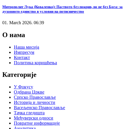
Митрополит Лука (Коваленко): Паството без покрив, но не без Бога: за
духовното единство в условия на потисничество
01. March 2026. 06:39
О нама
Наша мисија
Импресум
Контакт
Политика коришћења
Категорије
У Фокусу
Одбрана Цркве
Српско Православље
Историја и личности
Васељенско Православље
Тачка гледишта
Међуверски односи
Повратне информације
Аналитика