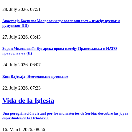
28. July 2026. 07:51
Анастасја Коскело: Молдавски православни свет – између руског и
румунског (III)
27. July 2026. 03:43
Зоран Милошевић: Бугарска црква између Православља и НАТО
православља (II)
24. July 2026. 06:07
Ким Вајтсајд: Неочекивано путовање
22. July 2026. 07:23
Vida de la Iglesia
Una peregrinación virtual por los monasterios de Serbia: descubre las joyas
espirituales de la Ortodoxia
16. March 2026. 08:56