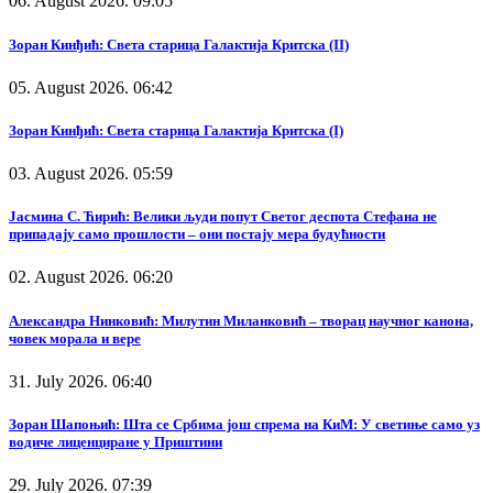
06. August 2026. 09:05
Зоран Кинђић: Света старица Галактија Критска (II)
05. August 2026. 06:42
Зоран Кинђић: Света старица Галактија Критска (I)
03. August 2026. 05:59
Јасмина С. Ћирић: Велики људи попут Светог деспота Стефана не
припадају само прошлости – они постају мера будућности
02. August 2026. 06:20
Александра Нинковић: Милутин Миланковић – творац научног канона,
човек морала и вере
31. July 2026. 06:40
Зоран Шапоњић: Шта се Србима још спрема на КиМ: У светиње само уз
водиче лиценциране у Приштини
29. July 2026. 07:39