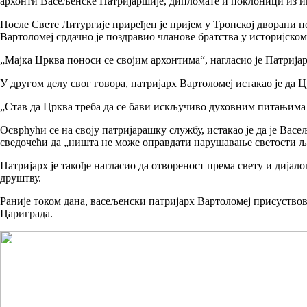
архонти Васељенске Патријаршије, дипломате и поклоници из и
После Свете Литургије приређен је пријем у Тронској дворани 
Вартоломеј срдачно је поздравио чланове братства у историјск
„Мајка Црква поноси се својим архонтима“, нагласио је Патриј
У другом делу свог говора, патријарх Вартоломеј истакао је да
„Став да Црква треба да се бави искључиво духовним питањима и
Осврћући се на своју патријарашку службу, истакао је да је Ва
сведочећи да „ништа не може оправдати нарушавање светости 
Патријарх је такође нагласио да отвореност према свету и дија
друштву.
Раније током дана, васељенски патријарх Вартоломеј присуствова
Цариграда.