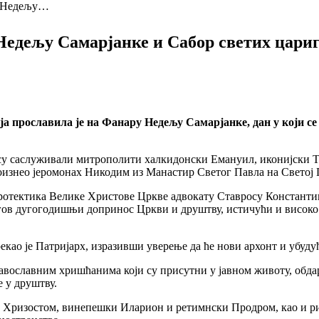
а Недељу…
едељу Самарјанке и Сабор светих цариг
а прославила је на Фанару Недељу Самарјанке, дан у који се
е су саслуживали митрополити халкидонски Емануил, иконијски 
роизнео јеромонах Никодим из Манастир Светог Павла на Светој 
протектика Велике Христове Цркве адвокату Ставросу Константин
егов дугогодишњи допринос Цркви и друштву, истичући и високо
екао је Патријарх, изразивши уверење да ће нови архонт и убуд
равославним хришћанима који су присутни у јавном животу, обд
е у друштву.
 Хризостом, винепешки Иларион и ретимнски Продром, као и р