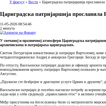
У фокусу
Вести
Цариградска патријаршија прославил
Breadcrumb
Цариградска патријаршија прославила Н
11-05-2026 08:54:46
2 минута
У свечаној и празничној атмосфери Цариградска патријаршиј
архиепископа и патријараха цариградских.
Светом Литургијом началствовао је патријарх Вартоломеј, ком
четрдесетоцрквенски Андреј и анкирски Григорије. Беседу је п
По отпусту, Васељенски патријарх доделио је офикију архонта 
новоодликованом архонту, патријарх Вартоломеј похвалио је њ
Августин.
„Пружили сте безбројне и драгоцене услуге Цркви и друштву“, р
Васељенски патријарх је посебно нагласио потребу за верним п
људи који у себи сједињују „православни етос“ и активно учешћ
Међу присутнима на богослужењу били су митрополити мирски