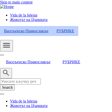
Skip to main content
Vida de la Iglesia
Животът на Църквата
Header
Category
Васељенско Православље
РУБРИКЕ
Menu
Васељенско Православље
РУБРИКЕ
Search
Vida de la Iglesia
Животът на Църквата