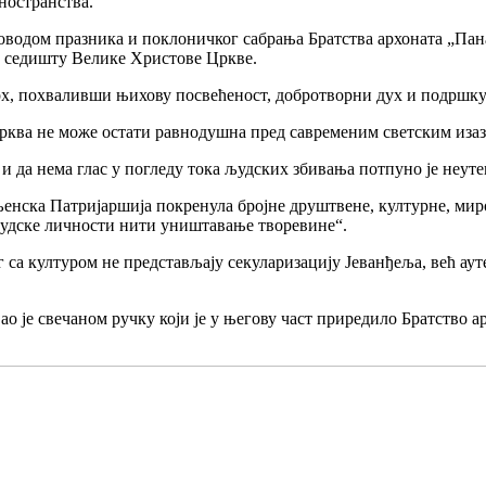
ностранства.
поводом празника и поклоничког сабрања Братства архоната „Пан
ом седишту Велике Христове Цркве.
арх, похваливши њихову посвећеност, добротворни дух и подршк
 Црква не може остати равнодушна пред савременим светским иза
 да нема глас у погледу тока људских збивања потпуно је неуте
сељенска Патријаршија покренула бројне друштвене, културне, ми
људске личности нити уништавање творевине“.
лог са културом не представљају секуларизацију Јеванђеља, већ
о је свечаном ручку који је у његову част приредило Братство а