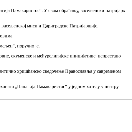
агија Памакаристос“. У свом обраћању, васељенски патријарх
у васељенској мисији Цариградске Патријаршије.
зовима.
мељен“, поручио је.
ровне, екуменске и међурелигијске иницијативе, непрестано
 аутентично хришћанско сведочење Православља у савременом
рхоната „Панагија Памакаристос“ у једном хотелу у центру