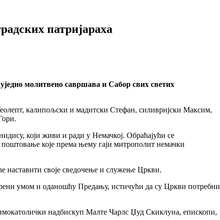
радских патријараха
 уједно молитвено савршава и Сабор свих светих
Теолепт, калипољски и мадитски Стефан, силивријски Максим,
Гори.
идису, који живи и ради у Немачкој. Обраћајући се
 поштовање које према њему гаји митрополит немачки
уће наставити своје сведочење и служење Цркви.
арени умом и оданошћу Предању, истичући да су Цркви потребни
имокатолички надбискуп Малте Чарлс Џуд Скиклуна, епископи,