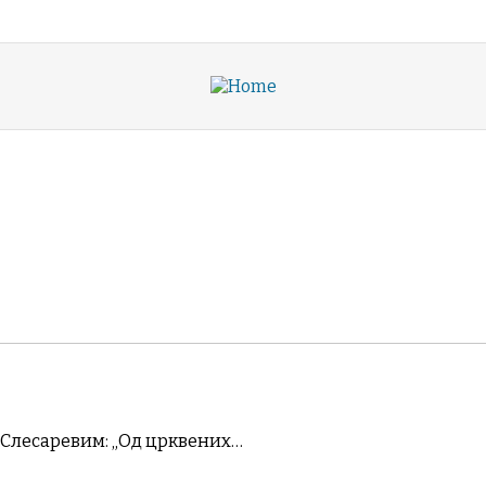
Васељенско Пра
 ПРАВОСЛАВЉЕ
РУБРИКЕ
 Слесаревим: „Од црквених…