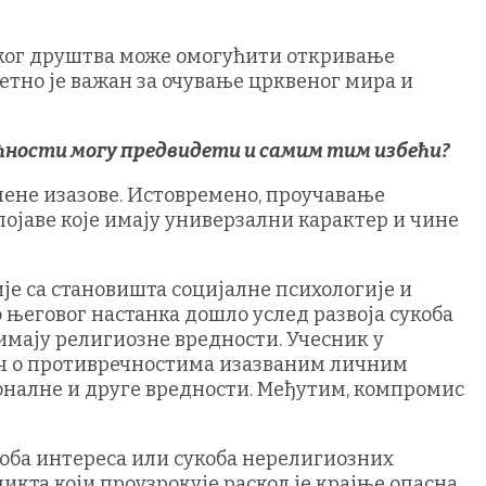
ског друштва може омогућити откривање
зетно је важан за очување црквеног мира и
удућности могу предвидети и самим тим избећи?
мене изазове. Истовремено, проучавање
ојаве које имају универзални карактер и чине
је са становишта социјалне психологије и
до његовог настанка дошло услед развоја сукоба
 имају религиозне вредности. Учесник у
реч о противречностима изазваним личним
оналне и друге вредности. Међутим, компромис
укоба интереса или сукоба нерелигиозних
кта који проузрокује раскол је крајње опасна,