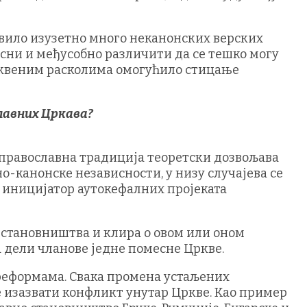
ојавило изузетно много неканонских верских
рсни и међусобно различити да се тешко могу
црквеним расколима омогућило стицање
славних Цркава?
о православна традиција теоретски дозвољава
-канонске независности, у низу случајева се
и иницијатор аутокефалних пројеката
г становништва и клира о овом или оном
дели чланове једне помесне Цркве.
 реформама. Свака промена устаљених
е изазвати конфликт унутар Цркве. Као пример