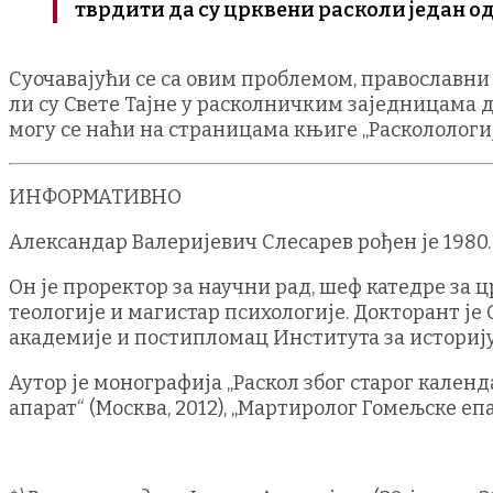
тврдити да су црквени расколи један од
Суочавајући се са овим проблемом, православн
ли су Свете Тајне у расколничким заједницама 
могу се наћи на страницама књиге „Расколологиј
ИНФОРМАТИВНО
Александар Валеријевич Слесарев рођен је 1980
Он је проректор за научни рад, шеф катедре за 
теологије и магистар психологије. Докторант ј
академије и постипломац Института за историј
Аутор је монографија „Раскол због старог календ
апарат“ (Москва, 2012), „Мартиролог Гомељске епа