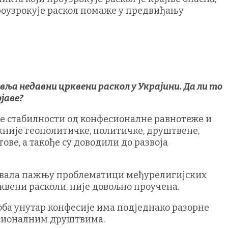
роузрокује раскол помаже у предвиђању
вља недавни црквени раскол у Украјини. Да ли то
јаве?
ке стабилности од конфесионалне равнотеже и
ажније геополитичке, политичке, друштвене,
ове, а такође су доводили до развоја
ећивала пажњу проблематици међурелигијских
квени расколи, није довољно проучена.
оба унутар конфесије има подједнако разорне
есионалним друштвима.