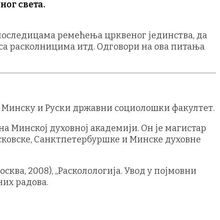
ног света.
последицама ремећења црквеног јединства, да
 са расколницима итд. Одговори на ова питања
 у Минску и Руски државни социолошки факултет.
а Минској духовној академији. Он је магистар
осковске, Санктпетербуршке и Минске духовне
сква, 2008), „Расколологија. Увод у појмовни
них радова.