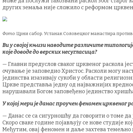
може да послужи такозвани раскол због старог ка
других земаља није сложило с реформом црквен
Фото
: Црни сабор. Устанак Соловецког манастира против
Ви у својој књизи наводите различите типологи
које доводе до верских несугласица?
— Главни предуслов сваког црквеног раскола јес
очување је заповедио Христос. Расколи могу нас
јединства изазивају сукоби у области религиоз
Цркве представља једну од најважнијих вредност
нарушавали Богом заповеђено јединство хришћ
У којој мери је данас проучен феномен црквеног р
— Данас се са сигурношћу да говорити о томе да
Скоро сваке године појављују се нове студије ко
Међутим, овај феномен и даље захтева темељно 