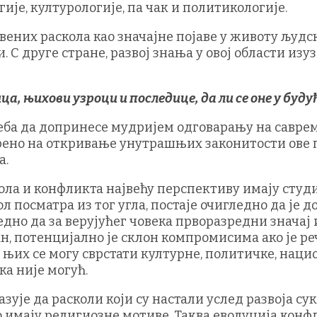
ије, културологије, па чак и политикологије.
них раскола као значајне појаве у животу људ
 С друге стране, развој знања у овој области изу
ица, њихови узроци и последице, да ли се оне у б
реба да допринесе мудријем одговарању на савре
рено на откривање унутрашњих законитости ове п
а.
ола и конфликта највећу перспективу имају студи
л посматра из тог угла, постаје очигледно да је 
едно да за верујућег човека прворазредни значај
ан, потенцијално је склон компромисима ако је 
њих се могу сврстати културне, политичке, наци
ка није могућ.
ује да расколи који су настали услед развоја с
 имају религиозне мотиве. Таква еволуција конфли