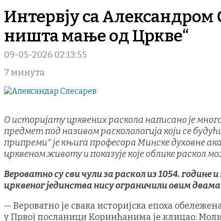
Интервју са Александром 
ништа мање од Цркве“
09-05-2026 02:13:55
7 минута
О историјату црквених раскола написано је много 
предмет под називом расколологија који се буду
припреми* је књига професора Минске духовне акад
црквеном животу и показује које облике раскол мож
Вероватно су сви чули за раскол из 1054. године 
црквеног јединства нису ограничили овим двама д
— Вероватно је свака историјска епоха обележен
у Првој посланици Коринћанима је клицао: Молим