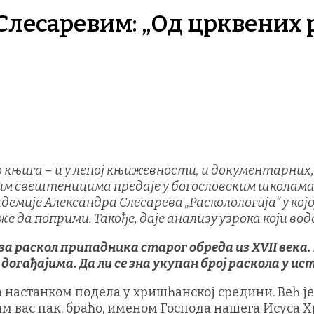
Слесаревим: „Од црквених 
књига – и у лепој књижевности, и документарних, и
ћим свештеницима предаје у богословским школама 
емије Александра Слесарева „Расколологија“ у кој
е да поприми. Такође, даје анализу узрока који вод
и за раскол припадника старог обреда из XVII века
огађајима. Да ли се зна укупан број раскола у ис
а настанком подела у хришћанској средини. Већ ј
 вас пак, браћо, именом Господа нашега Исуса Хри