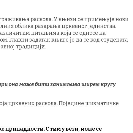
траживања раскола. У књизи се примењује нови
алних облика разарања црквеног јединства.
 различитим питањима која се односе на
м. Главни задатак књиге је да се код студената
авној традицији.
мери она може бити занимљива ширем кругу
роја црквених раскола. Поједине шизматичке
припадности. С тим у вези, може се