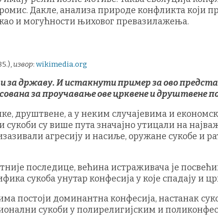
ромис. Дакле, анализа природе конфликта који п
, као и могућности њиховог превазилажења.
5.),
извор
:
wikimedia.org
 и за државу. И истакнути пример за ово предста
есована за проучавање ове црквене и друштвене по
ке, друштвене, а у неким случајевима и економс
и сукоби су више пута значајно утицали на најв
изазивали агресију и насиље, оружане сукобе и рат
осетније последице, већина истраживача је посв
ика сукоба унутар конфесија у које спадају и цр
ма постоји доминантна конфесија, настанак сук
ионални сукоби у полирелигијским и поликонф