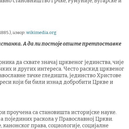
лавно становништво Грчке, Румуније, Бугарске и
885.),
извор
:
wikimedia.org
настанка. А да ли постоје опште претпоставке
ника да схвате значај црквеног јединства, чије
ичких и других интереса. Често раскид црквеног
авославне тачке гледишта, јединство Христове
ереси који би били изнад добробити Цркве и
ри проучена са становишта историјске науке.
ја појединих раскола у Православној Цркви.
 канонског права, социологије, социјалне