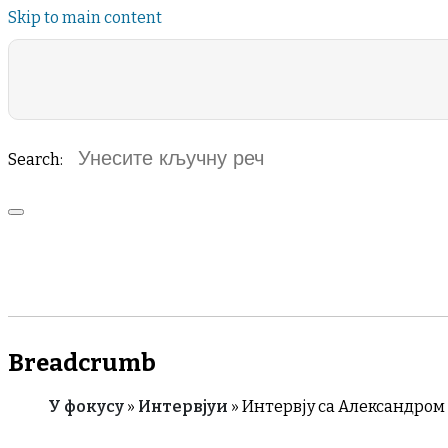
Skip to main content
Search
Header Category Menu
ВАСЕЉЕНСКО
VIDA DE LA IGLESIA
РУБРИКЕ
ЖИВОТЪТ НА
ЦЪРКВАТА
Breadcrumb
У фокусу
Интервјуи
Интервју са Александром