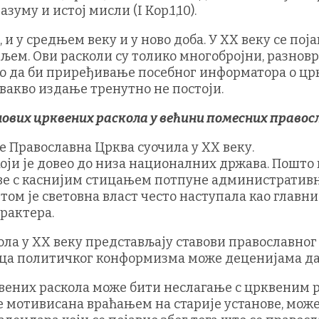
уму и истој мисли (I Кор.1,10).
 и у средњем веку и у ново доба. У ХХ веку се п
вљем. Ови расколи су толико многобројни, разнов
атно да би приређивање посебног информатора о 
вакво издање тренутно не постоји.
ј нових црквених раскола у већини помесних право
се Православна Црква суочила у ХХ веку.
 који је довео до низа националних држава. Пошт
ве с каснијим стицањем потпуне административно
том је световна власт често наступала као главн
рактера.
кола у ХХ веку представљају ставови православно
ца политичког конформизма може деценијама да 
рквених раскола може бити неслагање с црквеним
е мотивисана враћањем на старије установе, мож