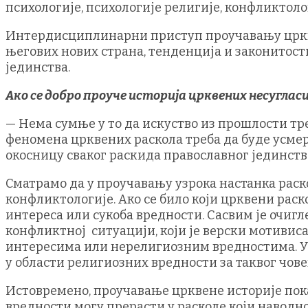
психологије, психологије религије, конфликтолог
Интердисциплинарни приступ проучавању цркве
његових нових страна, тенденција и законитости.
јединства.
Ако се добро проуче историја црквених несуглас
— Нема сумње у то да искуство из прошлости т
феномена црквених раскола треба да буде усме
окосницу сваког раскида православног јединств
Сматрамо да у проучавању узрока настанка раск
конфликтологије. Ако се било који црквени раско
интереса или сукоба вредности. Сасвим је очигл
конфликтној ситуацији, који је верски мотивис
интересима или нерелигиозним вредностима. У 
у области религиозних вредности за таквог чове
Истовремено, проучавање црквене историје показ
вредности могу прерасти у расколе који наводно