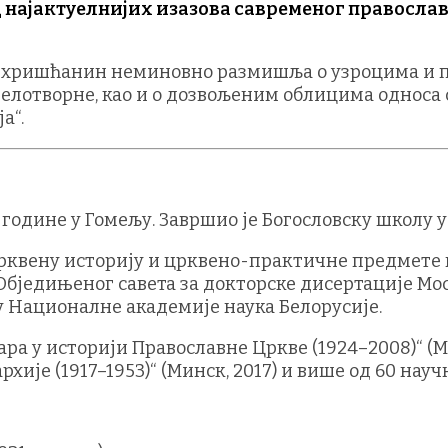
 најактуелнијих изазова савременог православ
и хришћанин неминовно размишља о узроцима и 
делотворне, као и о дозвољеним облицима односа
а“.
. године у Гомељу. Завршио је Богословску школу
црквену историју и црквено-практичне предмете н
е Обједињеног савета за докторске дисертације М
у Националне академије наука Белорусије.
ара у историји Православне Цркве (1924–2008)“ (Мо
рхије (1917–1953)“ (Минск, 2017) и више од 60 науч