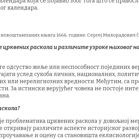
лендара који се појавио због тога што се правос
ог календара.
 новоштампаних књига 1666. године. Сергеј Милорадович (1
је црквених раскола и различите узроке њиховог 
те одсуство жеље или неспособност појединих вер
тајати услед сукоба личних, националних, полит
них или нерелигиозних вредности. Међутим, са пр
и. За истински верујућег човека не постоје инт
ана.
аскола?
 је проблематика црквених раскола у довољној ме
је откривају различите аспекте историјског разво
проучавање и оцену са становишта еклисиологије,