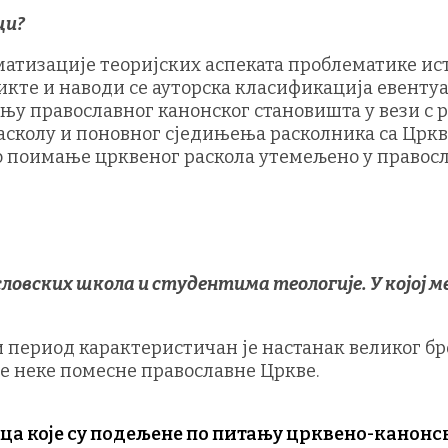
ци?
матизације теоријских аспеката проблематике ис
икте и наводи се ауторска класификација евенту
рању православног канонског становишта у вези с
сколу и поновног сједињења расколника са Цркво
о поимање црквеног раскола утемељено у правосл
ловских школа и студентима теологије. У којој 
ки период карактеристичан је настанак великог б
зе неке помесне православне Цркве.
 које су подељене по питању црквено-канонске 