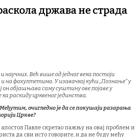
раскола држава не страда
 научних. Већ више од једног века постоји
и на факултетима. У изавачкој кући „Познање“ у
ој он објашњава саму суштину ове појаве у
е ка раскиду црквеног јединства.
. Међутим, очигледно је да се покушаји разарања
торији Цркве?
е апостол Павле скретао пажњу на овај проблем и
ста да сви исто говорите, и да не буду међу