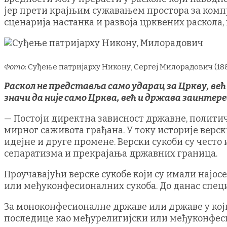
јер прети крајњим сужавањем простора за комп
сценарија настанка и развоја црквених раскола
Фото
: Суђење патријарху Никону, Сергеј Милорадович (188
Раскол не представља само ударац за Цркву, већ
значи да није само Црква, већ и држава заинтер
— Постоји директна зависност државне, политич
мирног саживота грађана. У току историје верск
идејне и друге промене. Верски сукоби су често 
сепаратизма и прекрајања државних граница.
Проучавајући верске сукобе који су имали нај
или међуконфесионалних сукоба. До данас специф
За моноконфесионалне државе или државе у који
последице као међурелигијски или међуконфес