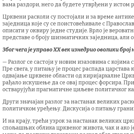
вама раздори, него да будете утврђени у истом раз
Црквени расколи су постојали и за време антике,
заједница које су се поистовећивале с Правосла
описати у оквиру једне студије. Врло је веров
представе о броју шизматичких заједница, али о
Због чега је управо ХХ век изнедрио оволики бро
— Разлог се састоји у новим изазовима с којима 
Пре свега, у питању је процес распада царстава
одвајање црквене области од киријархалне Црк
рађало искушење да се овај процес форсира. При
остварујући прагматичне циљеве политичког ка
Други значајан разлог за настанак великих рас
политичком уређењу. Дискусија о питању грани
И на крају, трећи узрок за настанак великих ц
спољашњих облика црквеног живота, чак и ако ј