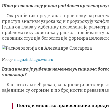
Шта је новина коју је ваш рад донео црквеној нау
— Овај уџбеник представља први покушај систе
приступ анализи узрока који проузрокују конфл
Једна од глава у уџбенику посвећена је размат
проблематику скретања у раскол, пребивања у ра
основних студија богословије формира целовит
Извор
:
magazin.blagozvon.ru
Ваша књига је уџбеник намењен ученицима богос
читалаца?
— Као што сам већ рекао, за најновији историјс
заједнице су огромне и по бројности превазила
Постоји мноштво православних породица