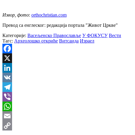
Извор, фото
:
orthochristian.com
Превод са енглеског: редакција портала "Живот Цркве"
Категорије:
Васељенско Православље
У ФОКУСУ
Вести
Тагс:
Археолошко откриће
Витсаида
Израел
Facebook
X
LinkedIn
VK
Telegram
Viber
WhatsApp
Email