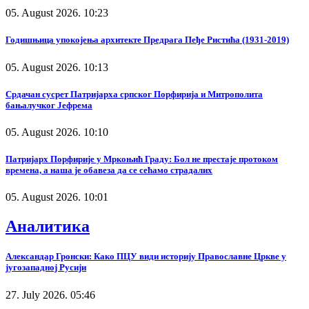
05. August 2026. 10:23
Годишњица упокојења архитекте Предрага Пеђе Ристића (1931-2019)
05. August 2026. 10:13
Срдачан сусрет Патријарха српског Порфирија и Митрополита
бањалучког Јефрема
05. August 2026. 10:10
Патријарх Порфирије у Мркоњић Граду: Бол не престаје протоком
времена, а наша је обавеза да се сећамо страдалих
05. August 2026. 10:01
Аналитика
Александар Гронски: Како ПЦУ види историју Православне Цркве у
југозападној Русији
27. July 2026. 05:46