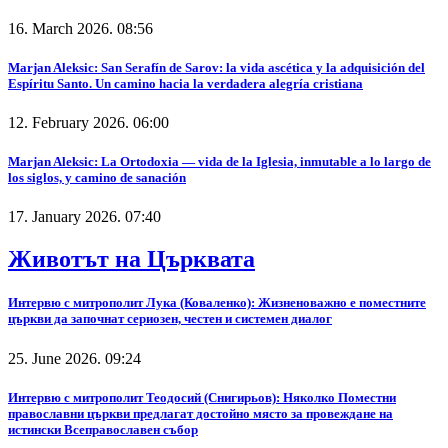
16. March 2026. 08:56
Marjan Aleksic: San Serafín de Sarov: la vida ascética y la adquisición del
Espíritu Santo. Un camino hacia la verdadera alegría cristiana
12. February 2026. 06:00
Marjan Aleksic: La Ortodoxia — vida de la Iglesia, inmutable a lo largo de
los siglos, y camino de sanación
17. January 2026. 07:40
Животът на Църквата
Интервю с митрополит Лука (Коваленко): Жизненоважно е поместните
църкви да започнат сериозен, честен и системен диалог
25. June 2026. 09:24
Интервю с митрополит Теодосий (Снигирьов): Няколко Поместни
православни църкви предлагат достойно място за провеждане на
истински Всеправославен събор