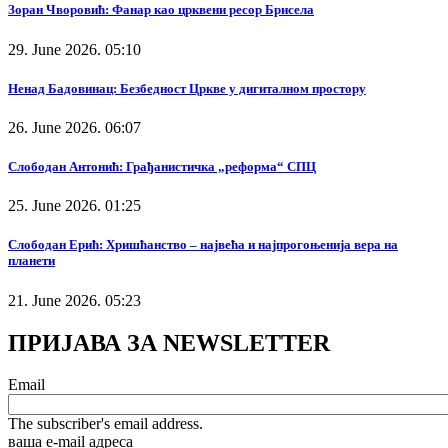
Зоран Чворовић: Фанар као црквени ресор Брисела
29. June 2026. 05:10
Ненад Бадовинац: Безбедност Цркве у дигиталном простору
26. June 2026. 06:07
Слободан Антонић: Грађанистичка „реформа“ СПЦ
25. June 2026. 01:25
Слободан Ерић: Хришћанство – највећа и најпрогоњенија вера на
планети
21. June 2026. 05:23
ПРИЈАВА ЗА NEWSLETTER
Email
The subscriber's email address.
ваша е-mail адреса