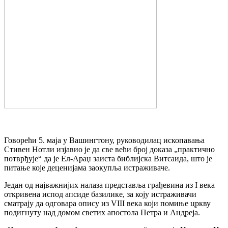
Говорећи 5. маја у Вашингтону, руководилац ископавања
Стивен Нотли изјавио је да све већи број доказа „практично
потврђује“ да је Ел-Араџ заиста библијска Витсаида, што је
питање које деценијама заокупља истраживаче.
Један од најважнијих налаза представља грађевина из I века
откривена испод апсиде базилике, за коју истраживачи
сматрају да одговара опису из VIII века који помиње цркву
подигнуту над домом светих апостола Петра и Андреја.