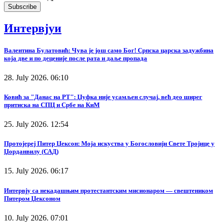
Интервјуи
Валентина Булатовић: Чува је још само Бог! Српска царска задужбина
која две и по деценије после рата и даље пропада
28. July 2026. 06:10
Ковић за "Данас на РТ": Џуфка није усамљен случај, већ део ширег
притиска на СПЦ и Србе на КиМ
25. July 2026. 12:54
Протојереј Питер Џексон: Моја искуства у Богословији Свете Тројице у
Џорданвилу (САД)
15. July 2026. 06:17
Интервју са некадашњим протестантским мисионаром — свештеником
Питером Џексоном
10. July 2026. 07:01