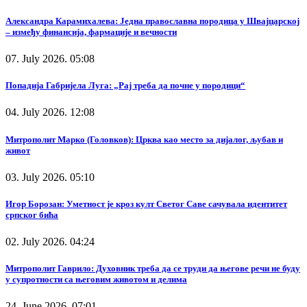
Александра Карамихалева: Једна православна породица у Швајцарској
– између финансија, фармације и вечности
07. July 2026. 05:08
Попадија Габријела Луга: „Рај треба да почне у породици“
04. July 2026. 12:08
Митрополит Марко (Головков): Црква као место за дијалог, љубав и
живот
03. July 2026. 05:10
Игор Борозан: Уметност је кроз култ Светог Саве сачувала идентитет
српског бића
02. July 2026. 04:24
Митрополит Гаврило: Духовник треба да се труди да његове речи не буду
у супротности са његовим животом и делима
24. June 2026. 07:01