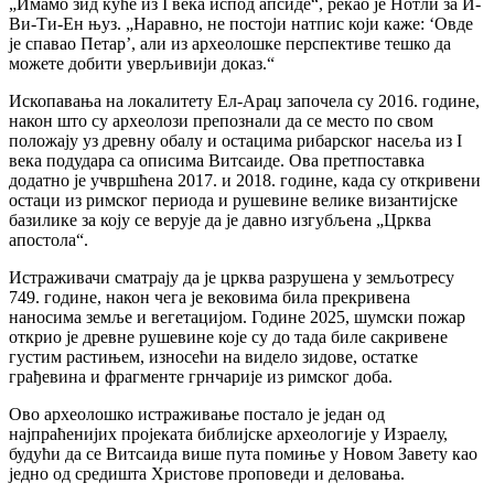
„Имамо зид куће из I века испод апсиде“, рекао је Нотли за И-
Ви-Ти-Ен њуз. „Наравно, не постоји натпис који каже: ‘Овде
је спавао Петар’, али из археолошке перспективе тешко да
можете добити уверљивији доказ.“
Ископавања на локалитету Ел-Араџ започела су 2016. године,
након што су археолози препознали да се место по свом
положају уз древну обалу и остацима рибарског насеља из I
века подудара са описима Витсаиде. Ова претпоставка
додатно је учвршћена 2017. и 2018. године, када су откривени
остаци из римског периода и рушевине велике византијске
базилике за коју се верује да је давно изгубљена „Црква
апостола“.
Истраживачи сматрају да је црква разрушена у земљотресу
749. године, након чега је вековима била прекривена
наносима земље и вегетацијом. Године 2025, шумски пожар
открио је древне рушевине које су до тада биле сакривене
густим растињем, износећи на видело зидове, остатке
грађевина и фрагменте грнчарије из римског доба.
Ово археолошко истраживање постало је један од
најпраћенијих пројеката библијске археологије у Израелу,
будући да се Витсаида више пута помиње у Новом Завету као
једно од средишта Христове проповеди и деловања.