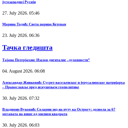
југозападној Русији
27. July 2026. 05:46
Марина Тодић: Света царица Кетеван
23. July 2026. 06:36
Тачка гледишта
Тајана Потерјахин: Изазов дигиталне „духовности”
04. August 2026. 06:08
Александар Живковић: Сусрет васељенског и јерусалимског патријарха
– Православље пред искушењем геополитике
30. July 2026. 07:32
Владимир Вуковић: Соларни зид на путу ка Острогу: дозвола за 67
мегавата на више од милион квадрата
30. July 2026. 06:03