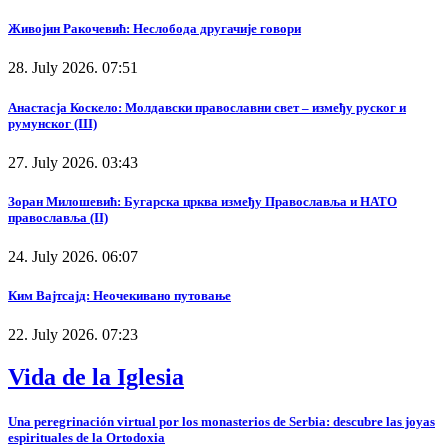
Живојин Ракочевић: Неслобода другачије говори
28. July 2026. 07:51
Анастасја Коскело: Молдавски православни свет – између руског и
румунског (III)
27. July 2026. 03:43
Зоран Милошевић: Бугарска црква између Православља и НАТО
православља (II)
24. July 2026. 06:07
Ким Вајтсајд: Неочекивано путовање
22. July 2026. 07:23
Vida de la Iglesia
Una peregrinación virtual por los monasterios de Serbia: descubre las joyas
espirituales de la Ortodoxia