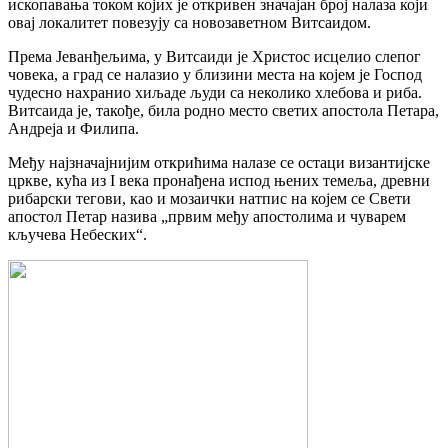
ископавања током којих је откривен значајан број налаза који
овај локалитет повезују са новозаветном Витсаидом.
Према Јеванђељима, у Витсаиди је Христос исцелио слепог
човека, а град се налазио у близини места на којем је Господ
чудесно нахранио хиљаде људи са неколико хлебова и риба.
Витсаида је, такође, била родно место светих апостола Петара,
Андреја и Филипа.
Међу најзначајнијим открићима налазе се остаци византијске
цркве, кућа из I века пронађена испод њених темеља, древни
рибарски тегови, као и мозаички натпис на којем се Свети
апостол Петар назива „првим међу апостолима и чуварем
кључева Небеских“.