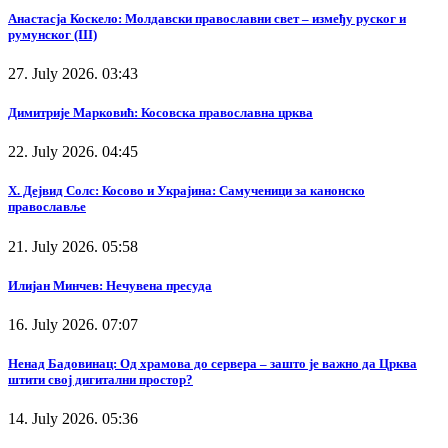
Анастасја Коскело: Молдавски православни свет – између руског и
румунског (III)
27. July 2026. 03:43
Димитрије Марковић: Косовска православна црква
22. July 2026. 04:45
Х. Дејвид Солс: Косово и Украјина: Самученици за канонско
православље
21. July 2026. 05:58
Илијан Минчев: Нечувена пресуда
16. July 2026. 07:07
Ненад Бадовинац: Од храмова до сервера – зашто је важно да Црква
штити свој дигитални простор?
14. July 2026. 05:36