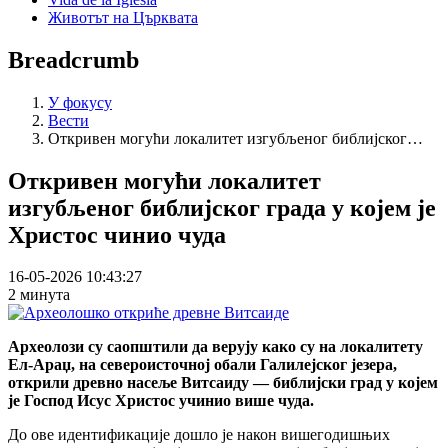
Животът на Църквата
Breadcrumb
У фокусу
Вести
Откривен могући локалитет изгубљеног библијског…
Откривен могући локалитет
изгубљеног библијског града у којем је
Христос чинио чуда
16-05-2026 10:43:27
2 минута
Археолози су саопштили да верују како су на локалитету
Ел-Араџ, на североисточној обали Галилејског језера,
открили древно насеље Витсаиду — библијски град у којем
је Господ Исус Христос учинио више чуда.
До ове идентификације дошло је након вишегодишњих