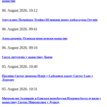
манастир
06. August 2026. 10:12
Јерусалим: Патријарх Теофил III примио новог амбасадора Грузије
06. August 2026. 09:41
Александрија: Основан нови женски манастир
06. August 2026. 09:16
Света литургија у манастиру Драчи
05. August 2026. 10:40
Празник Светог пророка Илије у Саборном храму Светог Саве у
Лондону
05. August 2026. 10:31
Митрополит Јоаникије и Епископ новобрдски Иларион богослужили у
манастиру Светих Мироносица у Дупилу