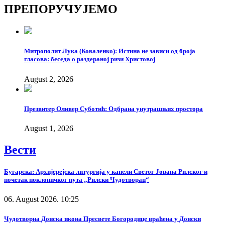
Copy
ПРЕПОРУЧУЈЕМО
Link
Митрополит Лука (Коваленко): Истина не зависи од броја
гласова: беседа о раздераној ризи Христовој
August 2, 2026
Презвитер Оливер Суботић: Одбрана унутрашњих простора
August 1, 2026
Вести
Бугарска: Архијерејска литургија у капели Светог Јована Рилског и
почетак поклоничког пута „Рилски Чудотворац“
06. August 2026. 10:25
Чудотворна Донска икона Пресвете Богородице враћена у Донски