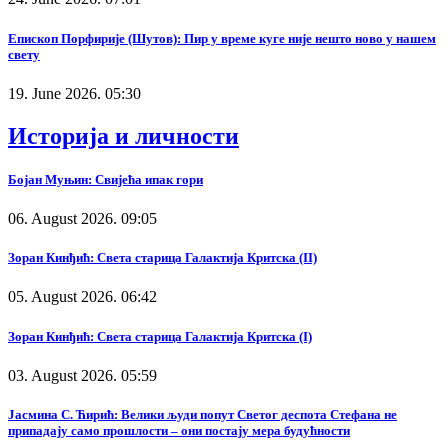
Епископ Порфирије (Шутов): Пир у време куге није нешто ново у нашем
свету
19. June 2026. 05:30
Историја и личности
Бојан Муњин: Свијећа ипак гори
06. August 2026. 09:05
Зоран Кинђић: Света старица Галактија Критска (II)
05. August 2026. 06:42
Зоран Кинђић: Света старица Галактија Критска (I)
03. August 2026. 05:59
Јасмина С. Ћирић: Велики људи попут Светог деспота Стефана не
припадају само прошлости – они постају мера будућности