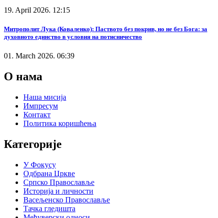
19. April 2026. 12:15
Митрополит Лука (Коваленко): Паството без покрив, но не без Бога: за
духовното единство в условия на потисничество
01. March 2026. 06:39
О нама
Наша мисија
Импресум
Контакт
Политика коришћења
Категорије
У Фокусу
Одбрана Цркве
Српско Православље
Историја и личности
Васељенско Православље
Тачка гледишта
Међуверски односи