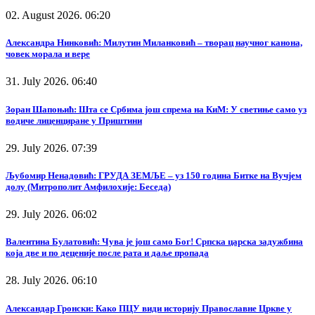
02. August 2026. 06:20
Александра Нинковић: Милутин Миланковић – творац научног канона,
човек морала и вере
31. July 2026. 06:40
Зоран Шапоњић: Шта се Србима још спрема на КиМ: У светиње само уз
водиче лиценциране у Приштини
29. July 2026. 07:39
Љубомир Ненадовић: ГРУДА ЗЕМЉЕ – уз 150 година Битке на Вучјем
долу (Митрополит Амфилохије: Беседа)
29. July 2026. 06:02
Валентина Булатовић: Чува је још само Бог! Српска царска задужбина
која две и по деценије после рата и даље пропада
28. July 2026. 06:10
Александар Гронски: Како ПЦУ види историју Православне Цркве у