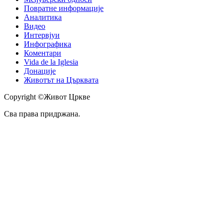
Повратне информације
Аналитика
Видео
Интервјуи
Инфографика
Коментари
Vida de la Iglesia
Донације
Животът на Църквата
Copyright ©Живот Цркве
Сва права придржана.