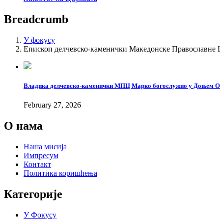
Breadcrumb
У фокусу
Епископ делчевско-каменички Македонске Православне 
Владика делчевско-каменички МПЦ Марко богослужио у Доњем О
February 27, 2026
О нама
Наша мисија
Импресум
Контакт
Политика коришћења
Категорије
У Фокусу