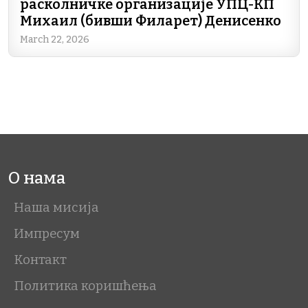
расколничке организације УПЦ-КП
Михаил (бивши Филарет) Денисенко
March 22, 2026
О нама
Наша мисија
Импресум
Контакт
Политика коришћења