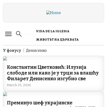
Skip to main content
VIDA DE LA IGLESIA
ЖИВОТЪТ НА ЦЪРКВАТА
Breadcrumb
У фокусу
Денисенко
Константин Цветковић: Илузија
слободе или како је у трци за влашћу
Филарет Денисенко изгубио све
March 25, 2026
Преминуо шеф украјинске