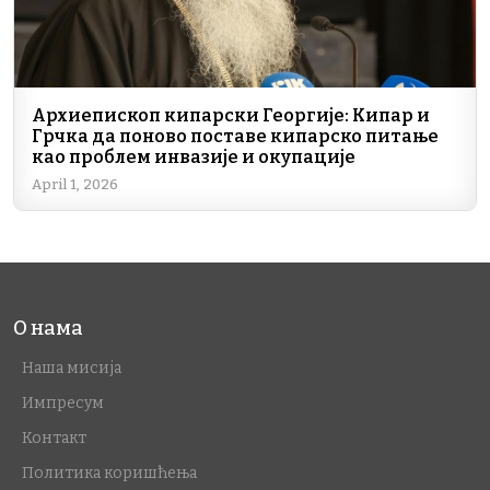
Архиепископ кипарски Георгије: Кипар и
Грчка да поново поставе кипарско питање
као проблем инвазије и окупације
April 1, 2026
О нама
Наша мисија
Импресум
Контакт
Политика коришћења