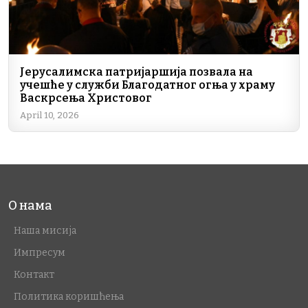
Јерусалимска патријаршија позвала на
учешће у служби Благодатног огња у храму
Васкрсења Христовог
April 10, 2026
О нама
Наша мисија
Импресум
Контакт
Политика коришћења