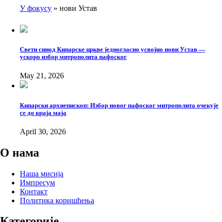
У фокусу
нови Устав
Breadcrumb
Свети синод Кипарске цркве једногласно усвојио нови Устав —
ускоро избор митрополита пафоског
May 21, 2026
Кипарски архиепископ: Избор новог пафоског митрополита очекује
се до краја маја
April 30, 2026
О нама
Наша мисија
Импресум
Контакт
Политика коришћења
Категорије