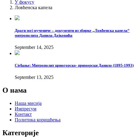
У фокусу
Ловћенска капела
Драги мој мучениче – документи из збирке „Ловћенска капела“
митрополита Данила Дајковића
September 14, 2025
Сјећање: Митрополит црногорско- приморски Данило (1895-1993)
September 13, 2025
О нама
Наша мисија
Импресум
Контакт
Политика коришћења
Категорије