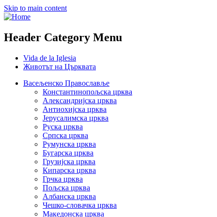
Skip to main content
Header Category Menu
Vida de la Iglesia
Животът на Църквата
Васељенско Православље
Константинопољска црква
Александријска црква
Антиохијска црква
Јерусалимска црква
Руска црква
Српска црква
Румунска црква
Бугарска црква
Грузијска црква
Кипарска црква
Грчка црква
Пољска црква
Албанска црква
Чешко-словачка црква
Македонска црква