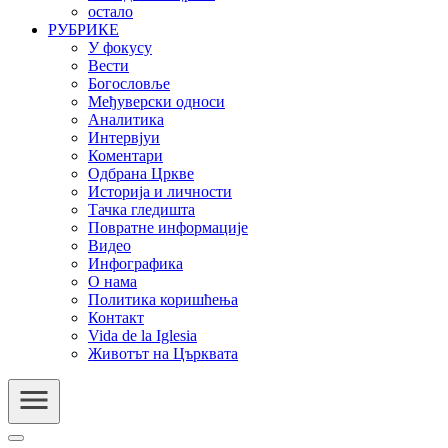
остало
РУБРИКЕ
У фокусу
Вести
Богословље
Међуверски односи
Аналитика
Интервјуи
Коментари
Одбрана Цркве
Историја и личности
Тачка гледишта
Повратне информације
Видео
Инфографика
О нама
Политика коришћења
Контакт
Vida de la Iglesia
Животът на Църквата