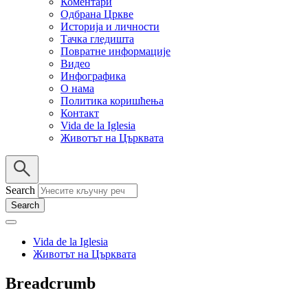
Коментари
Одбрана Цркве
Историја и личности
Тачка гледишта
Повратне информације
Видео
Инфографика
О нама
Политика коришћења
Контакт
Vida de la Iglesia
Животът на Църквата
Search
Vida de la Iglesia
Животът на Църквата
Breadcrumb