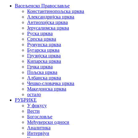
Васељенско Православље
Константинопољска црква
Александријска црква
Антиохијска црква
Јерусалимска црква
Руска црква
Српска црква
Румунска црква
Бугарска црква
Грузијска црква
Кипарска црква
Грчка црква
Пољска црква
Албанска црква
Чешко-словачка црква
Македонска црква
остало
РУБРИКЕ
У фокусу
Вести
Богословље
Међуверски односи
Аналитика
Интервјуи