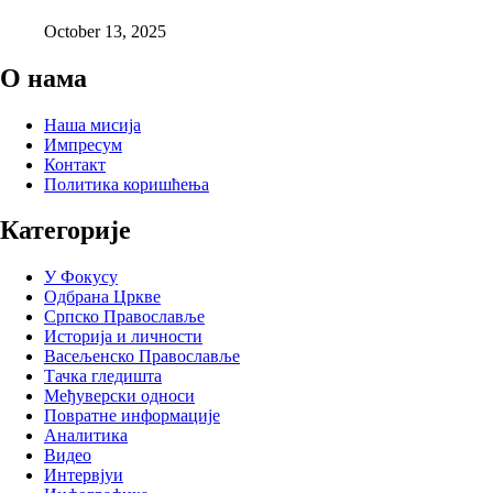
October 13, 2025
О нама
Наша мисија
Импресум
Контакт
Политика коришћења
Категорије
У Фокусу
Одбрана Цркве
Српско Православље
Историја и личности
Васељенско Православље
Тачка гледишта
Међуверски односи
Повратне информације
Аналитика
Видео
Интервјуи