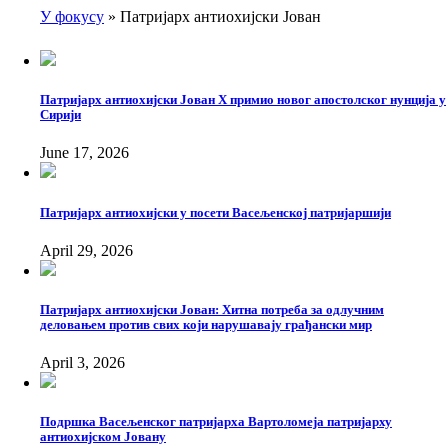
У фокусу
Патријарх антиохијски Јован
Breadcrumb
Патријарх антиохијски Јован X примио новог апостолског нунција у
Сирији
June 17, 2026
Патријарх антиохијски у посети Васељенској патријаршији
April 29, 2026
Патријарх антиохијски Јован: Хитна потреба за одлучним
деловањем против свих који нарушавају грађански мир
April 3, 2026
Подршка Васељенског патријарха Вартоломеја патријарху
антиохијском Јовану