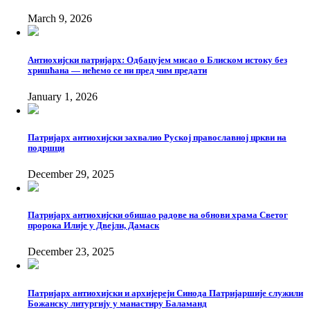
March 9, 2026
Антиохијски патријарх: Одбацујем мисао о Блиском истоку без
хришћана — нећемо се ни пред чим предати
January 1, 2026
Патријарх антиохијски захвалио Руској православној цркви на
подршци
December 29, 2025
Патријарх антиохијски обишао радове на обнови храма Светог
пророка Илије у Двејли, Дамаск
December 23, 2025
Патријарх антиохијски и архијереји Синода Патријаршије служили
Божанску литургију у манастиру Баламанд