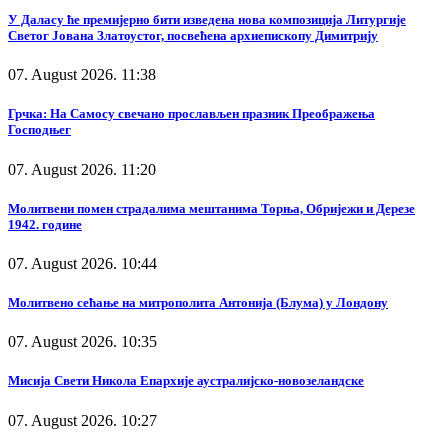
У Даласу ће премијерно бити изведена нова композиција Литургије
Светог Јована Златоустог, посвећена архиепископу Димитрију
07. August 2026. 11:38
Грчка: На Самосу свечано прослављен празник Преображења
Господњег
07. August 2026. 11:20
Молитвени помен страдалима мештанима Торња, Обријежи и Дерезе
1942. године
07. August 2026. 10:44
Молитвено сећање на митрополита Антонија (Блума) у Лондону
07. August 2026. 10:35
Мисија Свети Никола Епархије аустралијско-новозеландске
07. August 2026. 10:27