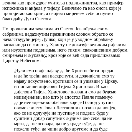
велича као премудрог учитеља подвижништва, као примјер
испосника и анђела у тијелу. Величамо га као онога који је
процвјетао као крин, а својим смирењем себе испунио
благодаћу Духа Светога.
По прочитаним зачалима из Светог Јеванђеља свима
сабранима надахнутим празничним словом обратио се
началствујући јереј Душко, који је у уводном обраћању
нагласио да се живот у Христу не доказује великим ријечима
или изузетним подвизима, него тихим, свакодневним добром,
смирењем и љубављу, кроз које се већ сада приближавамо
Царству Небеском:
„Чули смо овдје најаву да ће Христос бити предан
и да ће трећи дан васкрснути, и доживјели смо ту
најаву искуствено, крстивши се и ушавши у Цркву,
и поставши дијелови Тијела Христовог. И као
дијелови Тијела Христовог позвани смо да будемо
неизмјењиви, као што је апостол Павле поменуо
да је неизмјењиво обећање које је Господ упутио
овоме свијету. Јован Лествичник позива да човјек,
ако се не одлучује на пустињу и подвиг, буде у
суштини добар сапутник људима око себе: да не
мрзи, да не оговара, да не украде туђе, да не
пожели туђе, да чини добро другоме и да буде