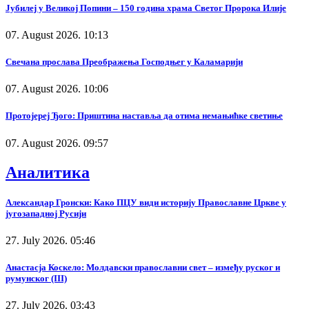
Јубилеј у Великој Попини – 150 година храма Светог Пророка Илије
07. August 2026. 10:13
Свечана прослава Преображења Господњег у Каламарији
07. August 2026. 10:06
Протојереј Ђого: Приштина наставља да отима немањићке светиње
07. August 2026. 09:57
Аналитика
Александар Гронски: Како ПЦУ види историју Православне Цркве у
југозападној Русији
27. July 2026. 05:46
Анастасја Коскело: Молдавски православни свет – између руског и
румунског (III)
27. July 2026. 03:43