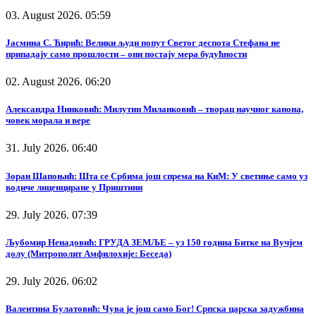
03. August 2026. 05:59
Јасмина С. Ћирић: Велики људи попут Светог деспота Стефана не
припадају само прошлости – они постају мера будућности
02. August 2026. 06:20
Александра Нинковић: Милутин Миланковић – творац научног канона,
човек морала и вере
31. July 2026. 06:40
Зоран Шапоњић: Шта се Србима још спрема на КиМ: У светиње само уз
водиче лиценциране у Приштини
29. July 2026. 07:39
Љубомир Ненадовић: ГРУДА ЗЕМЉЕ – уз 150 година Битке на Вучјем
долу (Митрополит Амфилохије: Беседа)
29. July 2026. 06:02
Валентина Булатовић: Чува је још само Бог! Српска царска задужбина