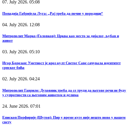
07. July 2026. 05:08
Попадија Габријела Луга: „Рај треба да почне у породици“
04. July 2026. 12:08
Митрополит Марко (Головков): Црква као место за дијалог, љубав и
живот
03. July 2026. 05:10
Игор Борозан: Уметност је кроз култ Светог Саве сачувала идентитет
српског бића
02. July 2026. 04:24
Митрополит Гаврило: Духовник треба да се труди да његове речи не буду
у супротности са његовим животом и делима
24. June 2026. 07:01
Епископ Порфирије (Шутов): Пир у време куге није нешто ново у нашем
свету