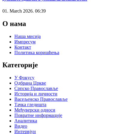
01. March 2026. 06:39
О нама
Наша мисија
Импресум
Контакт
Политика коришћења
Категорије
У Фокусу
Одбрана Цркве
Српско Православље
Историја и личности
Васељенско Православље
Тачка гледишта
Међуверски односи
Повратне информације
Аналитика
Видео
Интервјуи