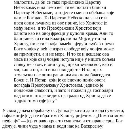
милостив, да би се тако приближио Царству
Небескоме; и да ћемо већ тиме постати блиски
Царству Небескоме, и то јесте смисао обећања које
нам је Бог дао. То Царство Небеско налази се и
пред овим људима из ове приче, јер Христос је
међу њима, и то Преображени Христос који
блиста као на овој фресци у куполи храма. Али то
блистање, та сила Божија, ни на Мојсију ни на
Христу, није сила која намеће вјеру и љубав према
Богу човјеку, већ је израз слободе коју човјек може
да примијети, а и не мора. И то се и дешава: ова
маса из које овај човјек иступа није у ништа бољем
стању него он; и они су од праха земаљског, као и
ми, као и он, као и његово дијете. И тај прах
земаљски нас чини рањивим ако нема благодати
Божије. И Петар, који је свједочио прије овога
догађаја Преображењу Христовом, једнако је
подложан слабости, и зато и пожели да господари
над оним што је видио, па тражи од Христа да се
задрже тамо гдје јесу.”
У свом даљем обраћању о. Душко је казао да и када сумњамо,
најважније је да се обратимо Христу ријечима: „Помози моме
невјерју“ — јер управо кроз то смирење и отварање срца Бог
дјелује, чини чуда у нама и води нас ка Васкрсењу: