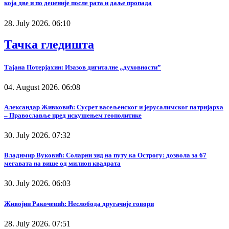
која две и по деценије после рата и даље пропада
28. July 2026. 06:10
Тачка гледишта
Тајана Потерјахин: Изазов дигиталне „духовности”
04. August 2026. 06:08
Александар Живковић: Сусрет васељенског и јерусалимског патријарха
– Православље пред искушењем геополитике
30. July 2026. 07:32
Владимир Вуковић: Соларни зид на путу ка Острогу: дозвола за 67
мегавата на више од милион квадрата
30. July 2026. 06:03
Живојин Ракочевић: Неслобода другачије говори
28. July 2026. 07:51