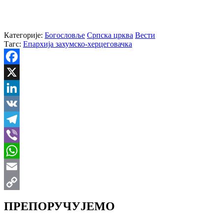
Категорије:
Богословље
Српска црква
Вести
Тагс:
Епархија захумско-херцеговачка
Facebook
X
LinkedIn
VK
Telegram
Viber
WhatsApp
Email
Copy
ПРЕПОРУЧУЈЕМО
Link