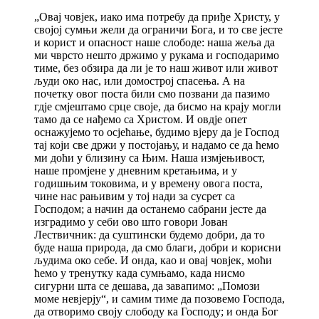
„Овај човјек, иако има потребу да приђе Христу, у
својој сумњи жели да ограничи Бога, и то све јесте
и корист и опасност наше слободе: наша жеља да
ми чврсто нешто држимо у рукама и господаримо
тиме, без обзира да ли је то наш живот или живот
људи око нас, или домострој спасења. А на
почетку овог поста били смо позвани да пазимо
гдје смјештамо срце своје, да бисмо на крају могли
тамо да се нађемо са Христом. И овдје опет
оснажујемо то осјећање, будимо вјеру да је Господ
тај који све држи у постојању, и надамо се да ћемо
ми доћи у близину са Њим. Наша измјењивост,
наше промјене у дневним кретањима, и у
годишњим токовима, и у времену овога поста,
чине нас рањивим у тој нади за сусрет са
Господом; а начин да останемо сабрани јесте да
изградимо у себи ово што говори Јован
Лествичник: да суштински будемо добри, да то
буде наша природа, да смо благи, добри и корисни
људима око себе. И онда, као и овај човјек, моћи
ћемо у тренутку када сумњамо, када нисмо
сигурни шта се дешава, да завапимо: „Помози
моме невјерју“, и самим тиме да позовемо Господа,
да отворимо своју слободу ка Господу; и онда Бог