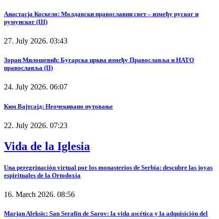
Анастасја Коскело: Молдавски православни свет – између руског и
румунског (III)
27. July 2026. 03:43
Зоран Милошевић: Бугарска црква између Православља и НАТО
православља (II)
24. July 2026. 06:07
Ким Вајтсајд: Неочекивано путовање
22. July 2026. 07:23
Vida de la Iglesia
Una peregrinación virtual por los monasterios de Serbia: descubre las joyas
espirituales de la Ortodoxia
16. March 2026. 08:56
Marjan Aleksic: San Serafín de Sarov: la vida ascética y la adquisición del