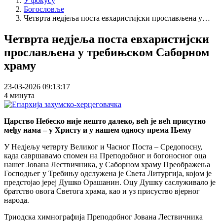
У фокусу
Богословље
Breadcrumb
Четврта недјеља поста евхаристијски прослављена у…
Четврта недјеља поста евхаристијски
прослављена у требињском Саборном
храму
23-03-2026 09:13:17
4 минута
Царство Небеско није нешто далеко, већ је већ присутно
међу нама – у Христу и у нашем односу према Њему
У Недјељу четврту Великог и Часног Поста – Средопосну,
када савршавамо спомен на Преподобног и богоносног оца
нашег Јована Лествичника, у Саборном храму Преображења
Господњег у Требињу одслужена је Света Литургија, којом је
предстојао јереј Душко Орашанин. Оцу Душку саслуживало је
братство овога Светога храма, као и уз присуство вјерног
народа.
Триодска химнографија Преподобног Јована Лествичника