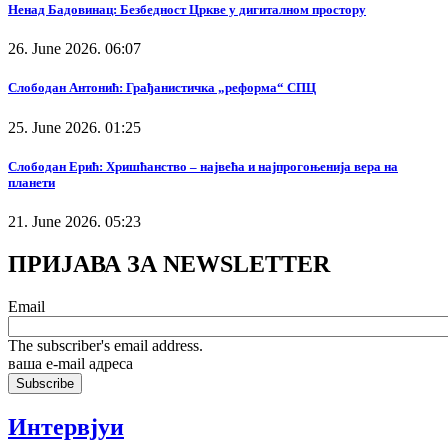
Ненад Бадовинац: Безбедност Цркве у дигиталном простору
26. June 2026. 06:07
Слободан Антонић: Грађанистичка „реформа“ СПЦ
25. June 2026. 01:25
Слободан Ерић: Хришћанство – највећа и најпрогоњенија вера на
планети
21. June 2026. 05:23
ПРИЈАВА ЗА NEWSLETTER
Email
The subscriber's email address.
ваша е-mail адреса
Интервјуи