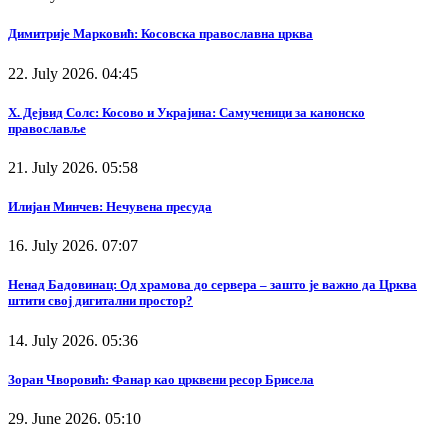
Димитрије Марковић: Косовска православна црква
22. July 2026. 04:45
Х. Дејвид Солс: Косово и Украјина: Самученици за канонско
православље
21. July 2026. 05:58
Илијан Минчев: Нечувена пресуда
16. July 2026. 07:07
Ненад Бадовинац: Од храмова до сервера – зашто је важно да Црква
штити свој дигитални простор?
14. July 2026. 05:36
Зоран Чворовић: Фанар као црквени ресор Брисела
29. June 2026. 05:10