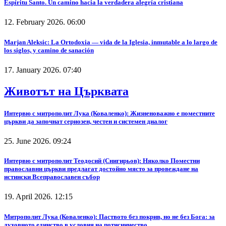
Espíritu Santo. Un camino hacia la verdadera alegría cristiana
12. February 2026. 06:00
Marjan Aleksic: La Ortodoxia — vida de la Iglesia, inmutable a lo largo de
los siglos, y camino de sanación
17. January 2026. 07:40
Животът на Църквата
Интервю с митрополит Лука (Коваленко): Жизненоважно е поместните
църкви да започнат сериозен, честен и системен диалог
25. June 2026. 09:24
Интервю с митрополит Теодосий (Снигирьов): Няколко Поместни
православни църкви предлагат достойно място за провеждане на
истински Всеправославен събор
19. April 2026. 12:15
Митрополит Лука (Коваленко): Паството без покрив, но не без Бога: за
духовното единство в условия на потисничество