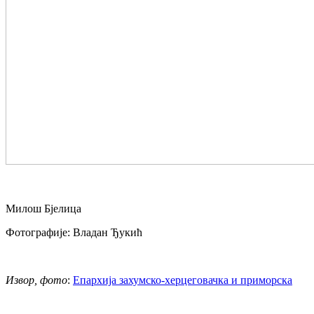
Милош Бјелица
Фотографије: Владан Ђукић
Извор, фото
:
Епархија захумско-херцеговачка и приморска