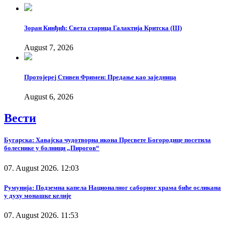
Зоран Кинђић: Света старица Галактија Критска (III)
August 7, 2026
Протојереј Стивен Фримен: Предање као заједница
August 6, 2026
Вести
Бугарска: Хавајска чудотворна икона Пресвете Богородице посетила
болеснике у болници „Пирогов“
07. August 2026. 12:03
Румунија: Подземна капела Националног саборног храма биће осликана
у духу монашке келије
07. August 2026. 11:53