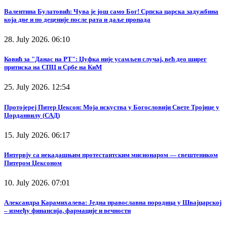
Валентина Булатовић: Чува је још само Бог! Српска царска задужбина
која две и по деценије после рата и даље пропада
28. July 2026. 06:10
Ковић за "Данас на РТ": Џуфка није усамљен случај, већ део ширег
притиска на СПЦ и Србе на КиМ
25. July 2026. 12:54
Протојереј Питер Џексон: Моја искуства у Богословији Свете Тројице у
Џорданвилу (САД)
15. July 2026. 06:17
Интервју са некадашњим протестантским мисионаром — свештеником
Питером Џексоном
10. July 2026. 07:01
Александра Карамихалева: Једна православна породица у Швајцарској
– између финансија, фармације и вечности