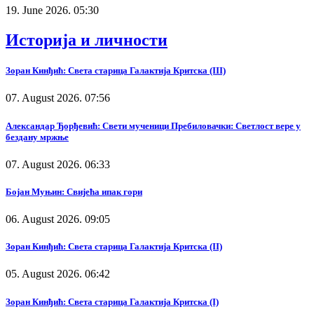
19. June 2026. 05:30
Историја и личности
Зоран Кинђић: Света старица Галактија Критска (III)
07. August 2026. 07:56
Александар Ђорђевић: Свети мученици Пребиловачки: Светлост вере у
бездану мржње
07. August 2026. 06:33
Бојан Муњин: Свијећа ипак гори
06. August 2026. 09:05
Зоран Кинђић: Света старица Галактија Критска (II)
05. August 2026. 06:42
Зоран Кинђић: Света старица Галактија Критска (I)