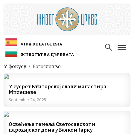
Skip to main content
VIDA DE LA IGLESIA
ЖИВОТЪТ НА ЦЪРКВАТА
Breadcrumb
У фокусу
Богословље
У сусрет Ктиторској слави манастира
Милешеве
September 24, 2025
Освећење темељâ Светосавског и
парохијског дома у Бачком Јарку