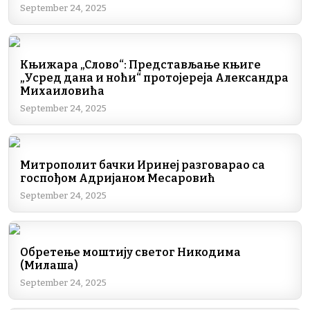
September 24, 2025
Књижара „Слово“: Представљање књиге
„Усред дана и ноћи“ протојереја Александра
Михаиловића
September 24, 2025
Митрополит бачки Иринеј разговарао са
госпођом Адријаном Месаровић
September 24, 2025
Обретење моштију светог Никодима
(Милаша)
September 24, 2025