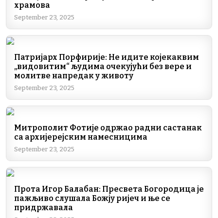
храмова
September 23, 2025
Патријарх Порфирије: Не идите којекаквим
„видовитим“ људима очекујући без вере и
молитве напредак у животу
September 23, 2025
Митрополит Фотије одржао радни састанак
са архијерејским намесницима
September 23, 2025
Прота Игор Балабан: Пресвета Богородица је
пажљиво слушала Божју ријеч и ње се
придржавала