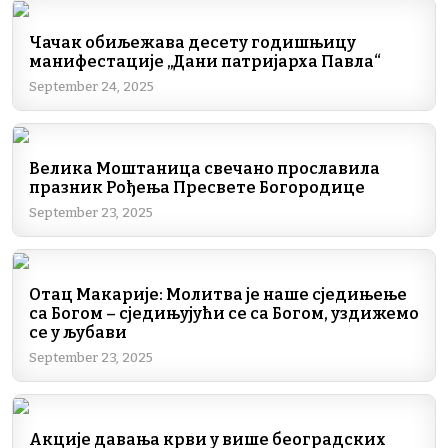
Чачак обиљежава десету годишњицу
манифестације „Дани патријарха Павла“
September 24, 2025
Велика Моштаница свечано прославила
празник Рођења Пресвете Богородице
September 23, 2025
Отац Макарије: Молитва је наше сједињење
са Богом – сједињујући се са Богом, уздижемо
се у љубави
September 23, 2025
Акције давања крви у више београдских