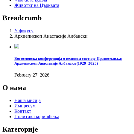
Животът на Църквата
Breadcrumb
У фокусу
Архиепископ Анастасије Албански
Богословска конференција о великом светилу Православља:
Архиепископ Анастасије Албански (1929–2025)
February 27, 2026
О нама
Наша мисија
Импресум
Контакт
Политика коришћења
Категорије